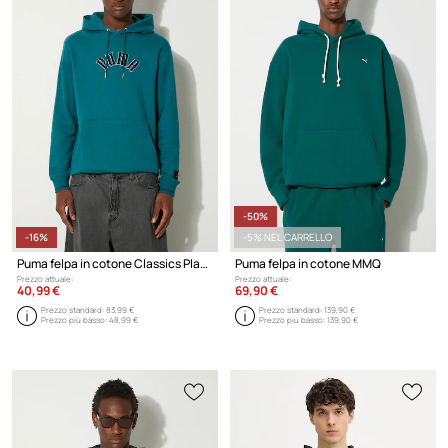
-50%
-16%
-5% NEL CARRELLO
Puma felpa in cotone Classics Play Paris Hoodie
Puma felpa in cotone MMQ
Prezzo attuale:
Prezzo attuale:
40,99 €
69,90 €
Prezzo standard:
83,99 €
Prezzo standard:
139,90 €
Prezzo più basso:
48,99 €
Prezzo più basso:
139,90 €