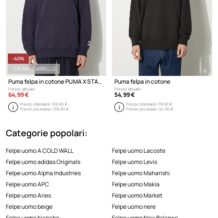
-40%
-5% NEL CARRELLO
Puma felpa in cotone PUMA X STAPLE
Puma felpa in cotone
Prezzo attuale:
Prezzo attuale:
64,99 €
54,99 €
Prezzo standard:
109,90 €
Prezzo standard:
119,90 €
Prezzo più basso:
109,90 €
Prezzo più basso:
54,90 €
Categorie popolari:
Felpe uomo A COLD WALL
Felpe uomo Lacoste
Felpe uomo adidas Originals
Felpe uomo Levis
Felpe uomo Alpha Industries
Felpe uomo Maharishi
Felpe uomo APC
Felpe uomo Makia
Felpe uomo Aries
Felpe uomo Market
Felpe uomo beige
Felpe uomo nere
Felpe uomo bianche
Felpe uomo New Balance