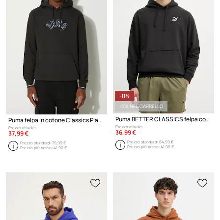
-11%
-5% NEL CARRELLO
Puma BETTER CLASSICS felpa con cappuccio in cotone da uomo
Puma felpa in cotone Classics Play Paris Hoodie
Prezzo attuale:
Prezzo attuale:
36,99 €
37,99 €
Prezzo standard:
64,99 €
Prezzo standard:
79,99 €
Prezzo più basso:
41,90 €
Prezzo più basso:
41,90 €