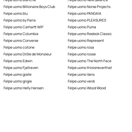
Felpe uomo Billionaire Boys Club
Felpe uomo Norse Projects
Felpe uomo blu
Felpe uomo PANGAIA
Felpe uomo by Parra
Felpe uomo PLEASURES
Felpe uomo Carhartt WIP
Felpe uomo Puma
Felpe uomo Columbia
Felpe uomo Reebok Classic
Felpe uomo Converse
Felpe uomo Represent
Felpe uomo cotone
Felpe uomo rosa
Felpe uomo Drôle de Monsieur
Felpe uomo rosse
Felpe uomo Edwin
Felpe uomo The North Face
Felpe uomo Fjallraven
Felpe uomo thisisneverthat
Felpe uomo gialle
Felpe uomo Vans
Felpe uomo grigie
Felpe uomo verdi
Felpe uomo Helly Hansen
Felpe uomo Wood Wood