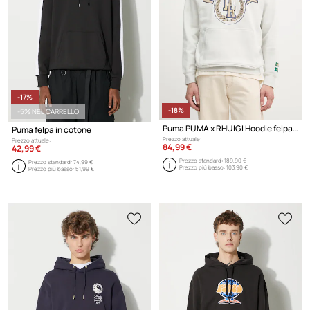
-17%
-18%
-5% NEL CARRELLO
Puma PUMA x RHUIGI Hoodie felpa in cotone da uomo
Puma felpa in cotone
Prezzo attuale:
Prezzo attuale:
84,99 €
42,99 €
Prezzo standard:
189,90 €
Prezzo standard:
74,99 €
Prezzo più basso:
103,90 €
Prezzo più basso:
51,99 €