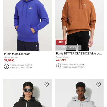
-11%
-5% NEL CARRELLO
Puma BETTER CLASSICS felpa con cappuccio in cotone da uomo
Puma felpa Classics
Prezzo attuale:
Prezzo attuale:
36,99 €
37,99 €
Prezzo standard:
64,99 €
Prezzo standard:
68,99 €
Prezzo più basso:
41,90 €
Prezzo più basso:
41,99 €