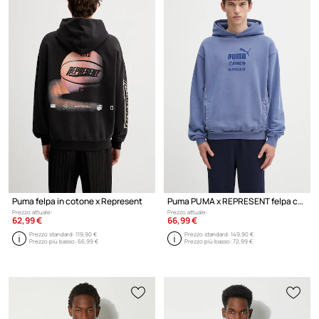
classici offrono una miscela di comfort e stile che risuona con una vasta
gamma di consumatori che apprezzano sia l'eccellenza atletica che la
design alla moda.
Puma felpa in cotone x Represent
Puma PUMA x REPRESENT felpa con cappuccio in cotone da uomo
Prezzo attuale:
Prezzo attuale:
62,99 €
66,99 €
Prezzo standard:
119,90 €
Prezzo standard:
149,90 €
Prezzo più basso:
66,99 €
Prezzo più basso:
72,99 €