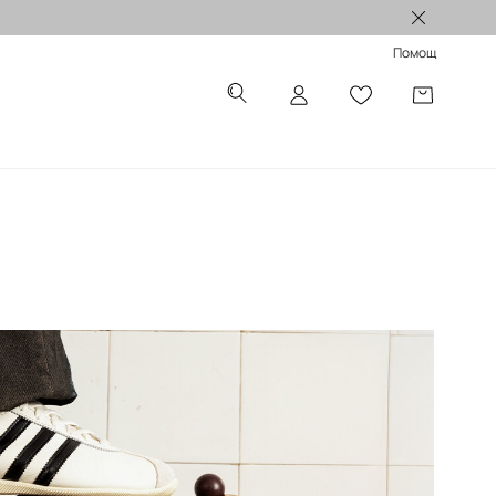
Лимитирани колекции >
Помощ