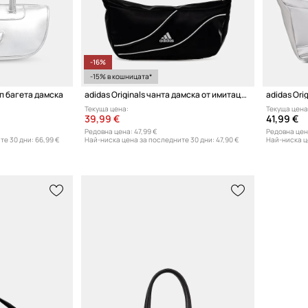
-16%
-15% в кошницата*
ип багета дамска
adidas Originals чанта дамска от имитация на кожа
adidas Ori
Текуща цена:
Текуща цена
39,99 €
41,99 €
Редовна цена:
47,99 €
Редовна цен
те 30 дни:
66,99 €
Най-ниска цена за последните 30 дни:
47,90 €
Най-ниска ц