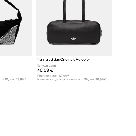
Чанта adidas Originals Adicolor
Текуща цена:
40,99 €
Редовна цена:
47,99 €
те 30 дни:
42,99 €
Най-ниска цена за последните 30 дни:
38,99 €