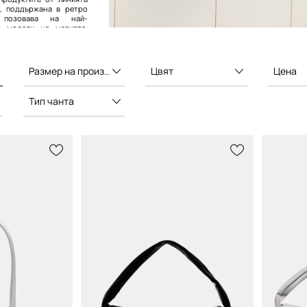
ls, поддържана в ретро
позовава на най-
е модели на марката,
у 40-те и 80-те години
Размер на производителя
Цвят
Цена
Тип чанта