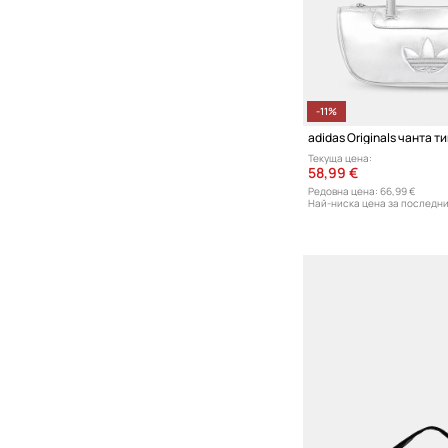
-11%
adidas Originals чанта т
Текуща цена:
58,99 €
Редовна цена:
66,99 €
Най-ниска цена за последни