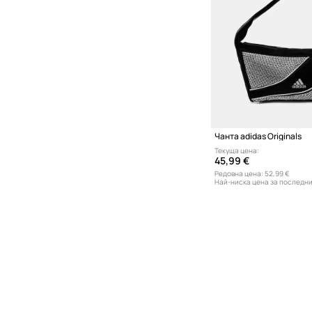
Чанта adidas Originals
Текуща цена:
45,99 €
Редовна цена:
52,99 €
Най-ниска цена за последни