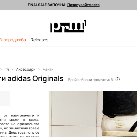
FINAL SALE ЗАПОЧНА!
Пазарувайте сега
 поръчки над 90 EUR *
Изпращане до 24 часа >
Premium марки >
Разпродажба
Releases
Тя
Аксесоари
Чанти
и adidas Originals
Брой избрани продукти: 6
а от най-големите и
ртни марки в света.
огото на официалната
ци, но за мнозина това е
ина. Днес това лого се
продуктите от линията