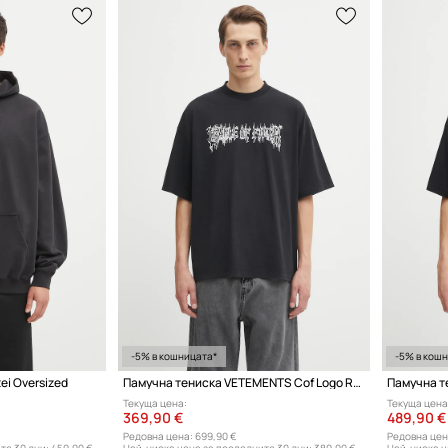
-5% в кошницата*
-5% в кош
ei Oversized
Памучна тениска VETEMENTS Cof Logo Regular
Текуща цена:
Текуща цена
369,90 €
489,90 €
Редовна цена:
699,90 €
Редовна цен