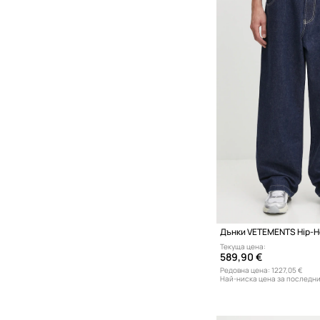
Дънки VETEMENTS Hip-H
Текуща цена:
589,90 €
Редовна цена:
1227,05 €
Най-ниска цена за последни