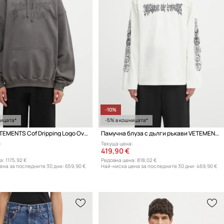
-10%
ницата*
-5% в кошницата*
Суичър VETEMENTS Cof Dripping Logo Oversized
Памучна блуза с дълги ръкави VETEMENTS Cof Double Logo Longsleeve
:
Текуща цена:
419,90 €
а:
1175,92 €
Редовна цена:
818,02 €
ена за последните 30 дни:
659,90 €
Най-ниска цена за последните 30 дни:
469,90 €