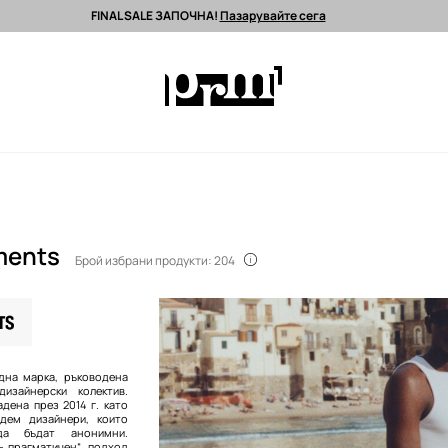
FINAL SALE ЗАПОЧНА!
Пазарувайте сега
 поръчки над 90 EUR *
Изпращане до 24 часа >
Premium марки >
ments
Брой избрани продукти: 204
дна марка, ръководена
изайнерски колектив.
дена през 2014 г. като
едем дизайнери, които
да бъдат анонимни.
-„прагматичен“ подход