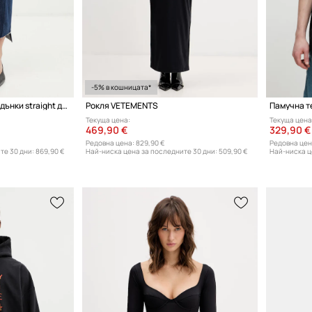
-5% в кошницата*
Vetements Iconic Cut-up дънки straight дамски
Рокля VETEMENTS
Памучна т
Текуща цена:
Текуща цена
469,90 €
329,90 €
Редовна цена:
829,90 €
Редовна цен
те 30 дни:
869,90 €
Най-ниска цена за последните 30 дни:
509,90 €
Най-ниска ц