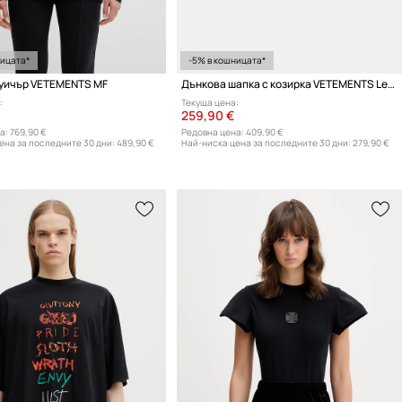
ницата*
-5% в кошницата*
уичър VETEMENTS MF
Дънкова шапка с козирка VETEMENTS Leather Biker Cross
:
Текуща цена:
259,90 €
а:
769,90 €
Редовна цена:
409,90 €
ена за последните 30 дни:
489,90 €
Най-ниска цена за последните 30 дни:
279,90 €