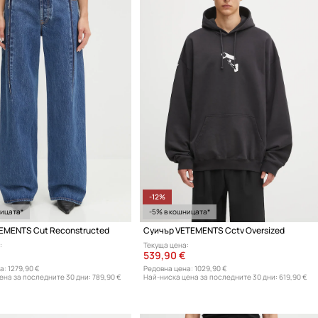
-12%
ницата*
-5% в кошницата*
EMENTS Cut Reconstructed
Суичър VETEMENTS Cctv Oversized
:
Текуща цена:
539,90 €
а:
1279,90 €
Редовна цена:
1029,90 €
ена за последните 30 дни:
789,90 €
Най-ниска цена за последните 30 дни:
619,90 €