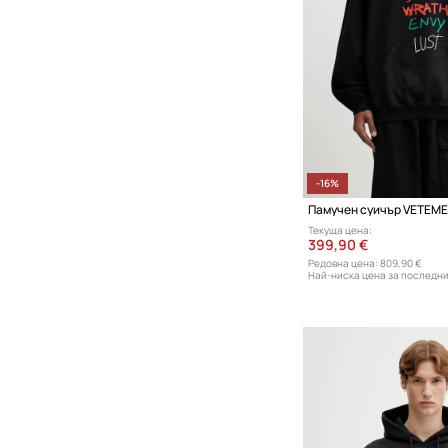
-16%
Памучен суичър VETEME
Текуща цена:
399,90 €
Редовна цена:
809,90 €
Най-ниска цена за последни