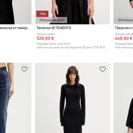
-13%
-5% в кошницата*
-5% в кош
Vetements Classic Logo тениска от памук мъжка
Тениска VETEMENTS
Памучен с
Текуща цена:
Текуща цена
329,90 €
449,90 €
Редовна цена:
469,90 €
Редовна цен
Най-ниска цена за последните 30 дни:
379,90 €
Най-ниска ц