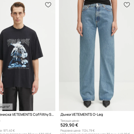
ницата*
Памучна тениска VETEMENTS Cof Filthy Secret Oversized
Дънки VETEMENTS O-Leg
:
Текуща цена:
529,90 €
а:
971,40 €
Редовна цена:
1124,79 €