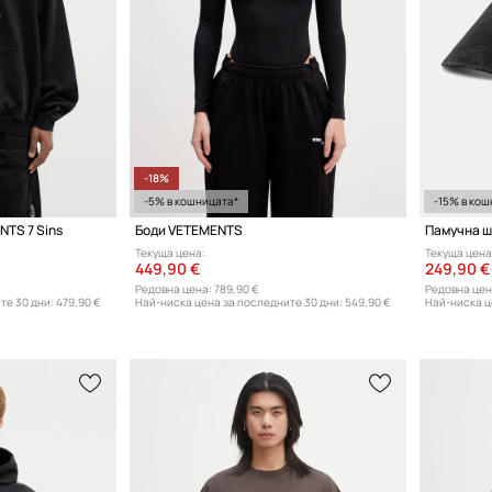
-18%
-5% в кошницата*
-15% в кош
NTS 7 Sins
Боди VETEMENTS
Текуща цена:
Текуща цена
449,90 €
249,90 €
Редовна цена:
789,90 €
Редовна цен
те 30 дни:
479,90 €
Най-ниска цена за последните 30 дни:
549,90 €
Най-ниска ц