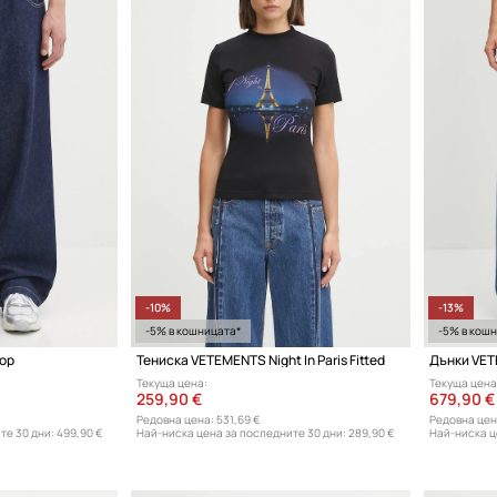
-10%
-13%
-5% в кошницата*
-5% в кош
op
Тениска VETEMENTS Night In Paris Fitted
Дънки VET
Текуща цена:
Текуща цена
259,90 €
679,90 €
Редовна цена:
531,69 €
Редовна цен
те 30 дни:
499,90 €
Най-ниска цена за последните 30 дни:
289,90 €
Най-ниска ц