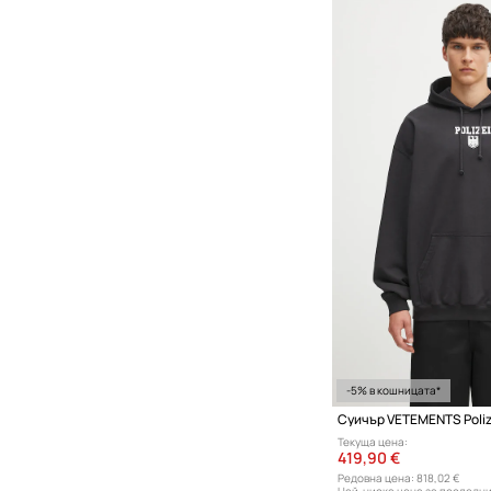
-5% в кошницата*
Суичър VETEMENTS Poliz
Текуща цена:
419,90 €
Редовна цена:
818,02 €