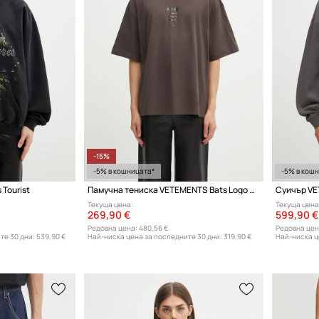
-15%
-5% в кошницата*
-5% в кош
Tourist
Памучна тениска VETEMENTS Bats Logo Regular
Текуща цена:
Текуща цена
269,90 €
599,90 €
Редовна цена:
480,56 €
Редовна цен
те 30 дни:
539,90 €
Най-ниска цена за последните 30 дни:
319,90 €
Най-ниска ц