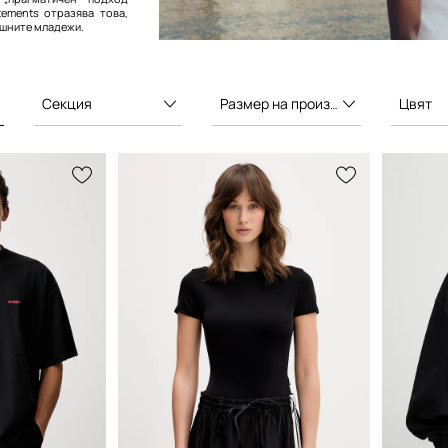
tements отразява това,
ешните младежи.
Секция
Размер на производителя
Цвят