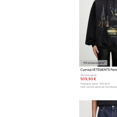
-5% в кошницата*
Суичър VETEMENTS Paris 
Текуща цена:
509,90 €
Редовна цена:
769,90 €
Най-ниска цена за последни