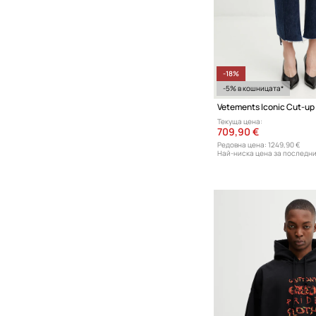
-18%
-5% в кошницата*
Текуща цена:
709,90 €
Редовна цена:
1249,90 €
Най-ниска цена за последни