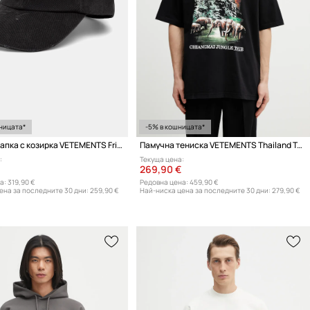
ницата*
-5% в кошницата*
Памучна шапка с козирка VETEMENTS Friday Distressed
Памучна тениска VETEMENTS Thailand Tourist
:
Текуща цена:
269,90 €
а:
319,90 €
Редовна цена:
459,90 €
ена за последните 30 дни:
259,90 €
Най-ниска цена за последните 30 дни:
279,90 €