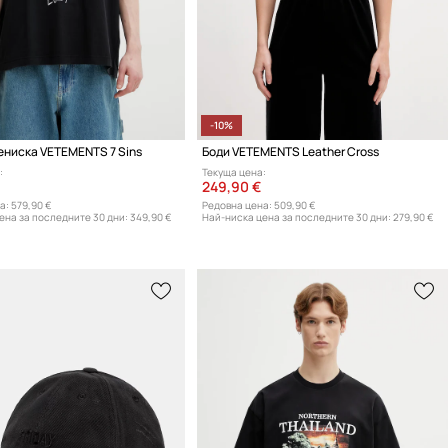
-10%
ениска VETEMENTS 7 Sins
Боди VETEMENTS Leather Cross
:
Текуща цена:
249,90 €
а:
579,90 €
Редовна цена:
509,90 €
ена за последните 30 дни:
349,90 €
Най-ниска цена за последните 30 дни:
279,90 €