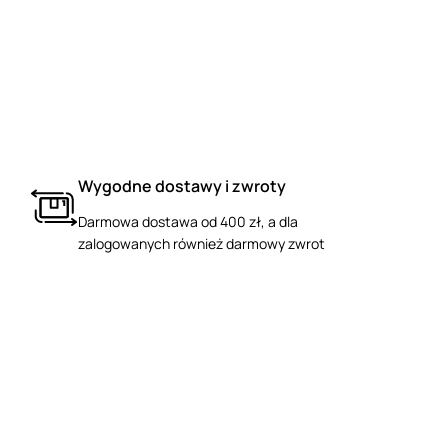
Wygodne dostawy i zwroty
Darmowa dostawa od 400 zł, a dla
zalogowanych również darmowy zwrot
Dostawa nawet w 24h
Produkty zamówione do godziny 16:00 w dni
robocze wysyłamy jeszcze tego samego dnia!
Jakość Premium
Unikalne produkty prestiżowych marek, liczne