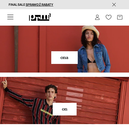
FINAL SALE
SPRAWDŹ RABATY
Dostawa nawet w 24h >
ona
on