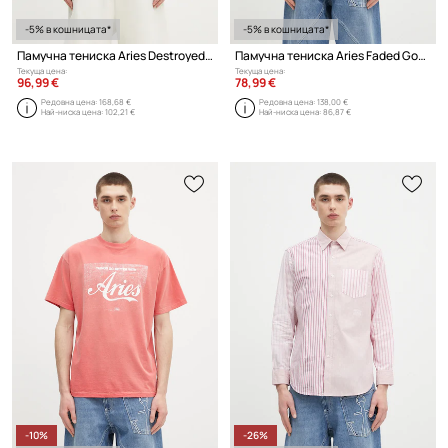
-5% в кошницата*
-5% в кошницата*
Памучна тениска Aries Destroyed 69 SS Tee
Памучна тениска Aries Faded God Town SS Tee
Текуща цена:
Текуща цена:
96,99 €
78,99 €
Редовна цена:
168,68 €
Редовна цена:
138,00 €
Най-ниска цена:
102,21 €
Най-ниска цена:
86,87 €
-10%
-26%