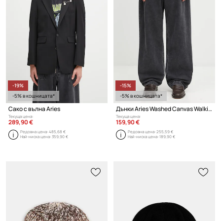
-19%
-15%
-5% в кошницата*
-5% в кошницата*
Сако с вълна Aries
Дънки Aries Washed Canvas Walking Pant
Текуща цена:
Текуща цена:
289,90 €
159,90 €
Редовна цена:
485,68 €
Редовна цена:
255,59 €
Най-ниска цена:
359,90 €
Най-ниска цена:
189,90 €