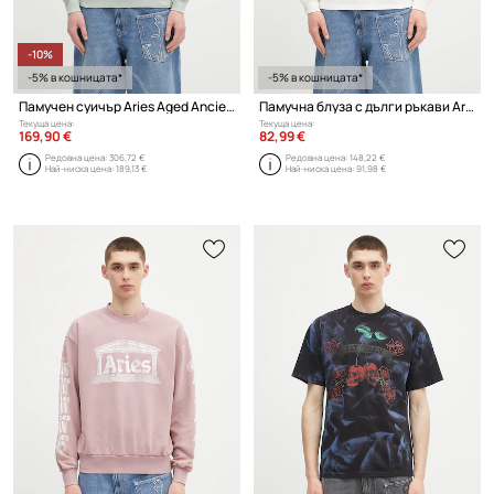
-10%
-5% в кошницата*
-5% в кошницата*
Памучен суичър Aries Aged Ancient Column Hoodie
Памучна блуза с дълги ръкави Aries Faded Cola LS Tee
Текуща цена:
Текуща цена:
169,90 €
82,99 €
Редовна цена:
306,72 €
Редовна цена:
148,22 €
Най-ниска цена:
189,13 €
Най-ниска цена:
91,98 €