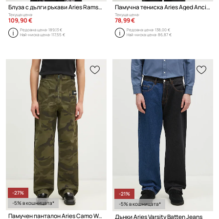
Блуза с дълги ръкави Aries Ramscape Airtex LS Tee
Памучна тениска Aries Aged Ancient Temple SS Tee
Текуща цена:
Текуща цена:
109,90 €
78,99 €
Редовна цена:
189,13 €
Редовна цена:
138,00 €
Най-ниска цена:
117,55 €
Най-ниска цена:
86,87 €
-27%
-21%
-5% в кошницата*
-5% в кошницата*
Памучен панталон Aries Camo Walking Trouser
Дънки Aries Varsity Batten Jeans