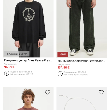
-5% в кошницата*
-50%
Памучен суичър Aries Peace Press Gothic Waffle LS Tee
Дънки Aries Acid Wash Batten Jean
Текуща цена:
Текуща цена:
96,99 €
134,90 €
Редовна цена:
168,68 €
Редовна цена:
269,90 €
Най-ниска цена:
102,21 €
Най-ниска цена:
269,90 €