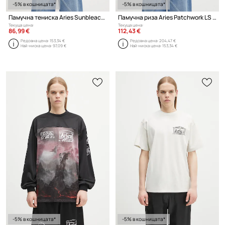
-5% в кошницата*
-5% в кошницата*
Памучна тениска Aries Sunbleached Cola SS Tee
Памучна риза Aries Patchwork LS Shirt
Текуща цена:
Текуща цена:
86,99 €
112,43 €
Редовна цена:
153,34 €
Редовна цена:
204,47 €
Най-ниска цена:
97,09 €
Най-ниска цена:
153,34 €
-5% в кошницата*
-5% в кошницата*