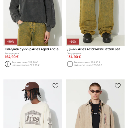
-50%
-50%
Памучен суичър Aries Aged Ancient Column Sweat
Дънки Aries Acid Wash Batten Jean
Текуща цена:
Текуща цена:
164,90 €
134,90 €
Редовна цена:
329,90 €
Редовна цена:
269,90 €
Най-ниска цена:
329,90 €
Най-ниска цена:
269,90 €