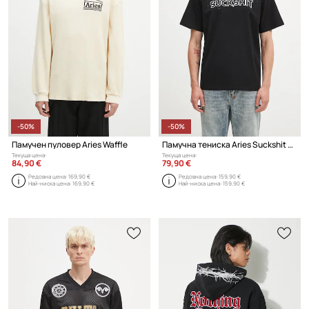
-50%
-50%
Памучен пуловер Aries Waffle
Памучна тениска Aries Suckshit SS Tee
Текуща цена:
Текуща цена:
84,90 €
79,90 €
Редовна цена:
169,90 €
Редовна цена:
159,90 €
Най-ниска цена:
169,90 €
Най-ниска цена:
159,90 €