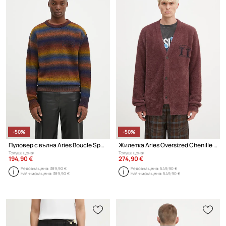
-50%
-50%
Пуловер с вълна Aries Boucle Space Dye Knit
Жилетка Aries Oversized Chenille Knit Cardigan
Текуща цена:
Текуща цена:
194,90 €
274,90 €
Редовна цена:
389,90 €
Редовна цена:
549,90 €
Най-ниска цена:
389,90 €
Най-ниска цена:
549,90 €