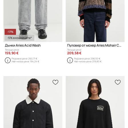
-17%
-5% в кошницата*
Дънки Aries Acid Wash
Пуловер от мохер Aries Mohair Cable
Текуща цена:
Текуща цена:
159,90 €
209,58 €
Редовна цена:
260,71 €
Редовна цена:
296,50 €
Най-ниска цена:
194,24 €
Най-ниска цена:
219,80 €