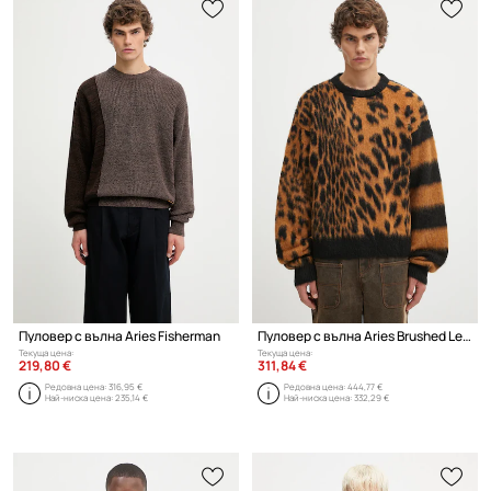
Пуловер с вълна Aries Fisherman
Пуловер с вълна Aries Brushed Leopard
Текуща цена:
Текуща цена:
219,80 €
311,84 €
Редовна цена:
316,95 €
Редовна цена:
444,77 €
Най-ниска цена:
235,14 €
Най-ниска цена:
332,29 €