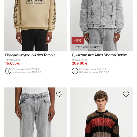
-17%
-5% в кошницата*
Памучен суичър Aries Temple
Дънково яке Aries Sherpa Denim Car Coat
Текуща цена:
Текуща цена:
163,56 €
209,90 €
Редовна цена:
235,14 €
Редовна цена:
342,51 €
Най-ниска цена:
173,79 €
Най-ниска цена:
255,59 €