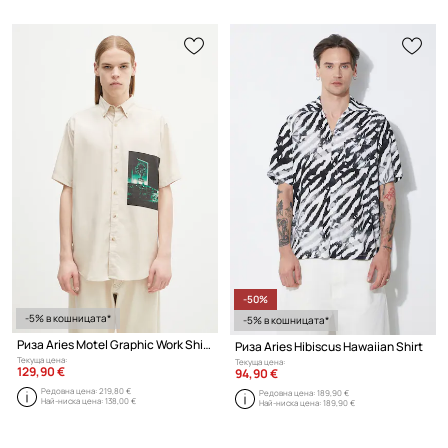
-50%
-5% в кошницата*
-5% в кошницата*
Риза Aries Motel Graphic Work Shirt
Риза Aries Hibiscus Hawaiian Shirt
Текуща цена:
Текуща цена:
129,90 €
94,90 €
Редовна цена:
219,80 €
Редовна цена:
189,90 €
Най-ниска цена:
138,00 €
Най-ниска цена:
189,90 €