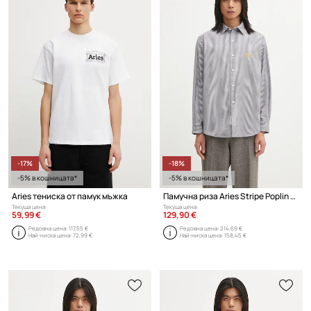
-17%
-18%
-5% в кошницата*
-5% в кошницата*
Aries тениска от памук мъжка
Памучна риза Aries Stripe Poplin Classic
Текуща цена:
Текуща цена:
59,99 €
129,90 €
Редовна цена:
117,55 €
Редовна цена:
214,69 €
Най-ниска цена:
72,99 €
Най-ниска цена:
158,45 €