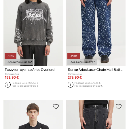
-15%
-20%
-5% в кошницата*
-5% в кошницата*
Памучен суичър Aries Overlord
Дънки Aries Laser Chain Mail Batten
Текуща цена:
Текуща цена:
159,90 €
279,90 €
Редовна цена:
255,59 €
Редовна цена:
470,34 €
Най-ниска цена:
189,13 €
Най-ниска цена:
349,90 €