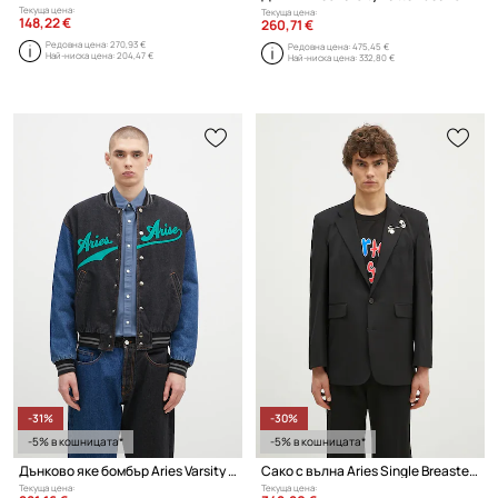
Текуща цена:
Текуща цена:
148,22 €
260,71 €
Редовна цена:
270,93 €
Редовна цена:
475,45 €
Най-ниска цена:
204,47 €
Най-ниска цена:
332,80 €
-31%
-30%
-5% в кошницата*
-5% в кошницата*
Дънково яке бомбър Aries Varsity Denim Jacket
Сако с вълна Aries Single Breasted Tailored Jacket
Текуща цена:
Текуща цена: