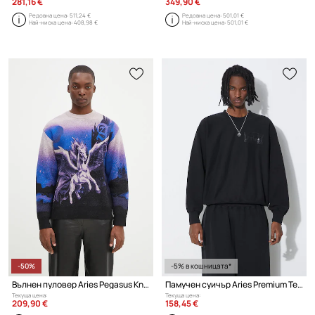
281,16 €
349,90 €
Редовна цена:
511,24 €
Редовна цена:
501,01 €
Най-ниска цена:
408,98 €
Най-ниска цена:
501,01 €
-50%
-5% в кошницата*
Вълнен пуловер Aries Pegasus Knit
Памучен суичър Aries Premium Temple Sweatshirt
Текуща цена:
Текуща цена:
209,90 €
158,45 €