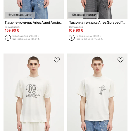
-5% в кошницата*
-5% в кошницата*
Памучен суичър Aries Aged Ancient Column Sweat
Памучна тениска Aries Sprayed Trash Cherries SS Tee
Текуща цена:
Текуща цена:
169,90 €
109,90 €
Редовна цена:
296,50 €
Редовна цена:
189,13 €
Най-ниска цена:
184,01 €
Най-ниска цена:
117,55 €