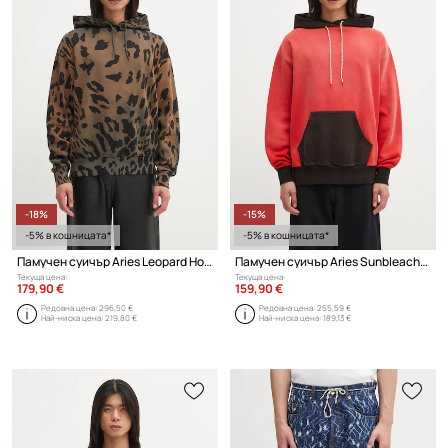
-18%
-15%
-5% в кошницата*
-5% в кошницата*
Памучен суичър Aries Leopard Hoodie
Памучен суичър Aries Sunbleached Premium Temple
Текуща цена:
Текуща цена:
179,90 €
159,90 €
Редовна цена:
296,50 €
Редовна цена:
255,59 €
Най-ниска цена:
219,80 €
Най-ниска цена:
189,13 €