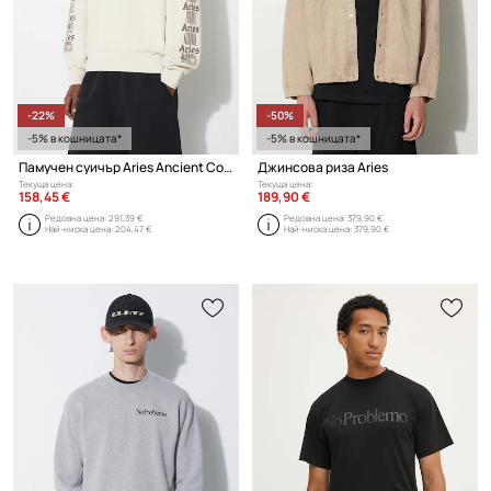
-22%
-50%
-5% в кошницата*
-5% в кошницата*
Памучен суичър Aries Ancient Column Sweat
Джинсова риза Aries
Текуща цена:
Текуща цена:
158,45 €
189,90 €
Редовна цена:
291,39 €
Редовна цена:
379,90 €
Най-ниска цена:
204,47 €
Най-ниска цена:
379,90 €