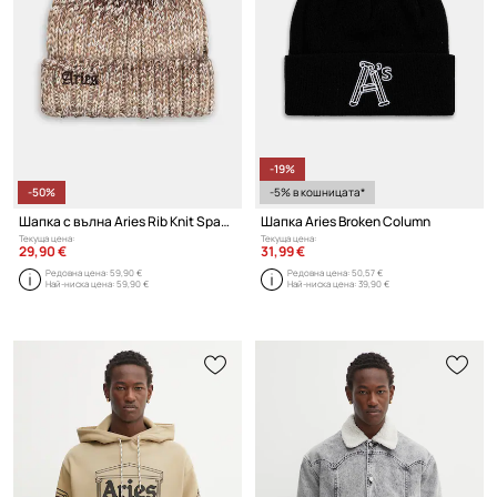
-19%
-50%
-5% в кошницата*
Шапка с вълна Aries Rib Knit Space Dye
Шапка Aries Broken Column
Текуща цена:
Текуща цена:
29,90 €
31,99 €
Редовна цена:
59,90 €
Редовна цена:
50,57 €
Най-ниска цена:
59,90 €
Най-ниска цена:
39,90 €