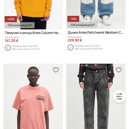
-10%
-40%
-5% в кошницата*
-5% в кошницата*
Дънки Aries Patchwork Western Carpenter Jeans
Памучен суичър Aries Column Hoodie AR20010 PALE MINT
Текуща цена:
Текуща цена:
229,90 €
147,20 €
Редовна цена:
414,10 €
Редовна цена:
245,37 €
Най-ниска цена:
255,59 €
Най-ниска цена:
245,37 €