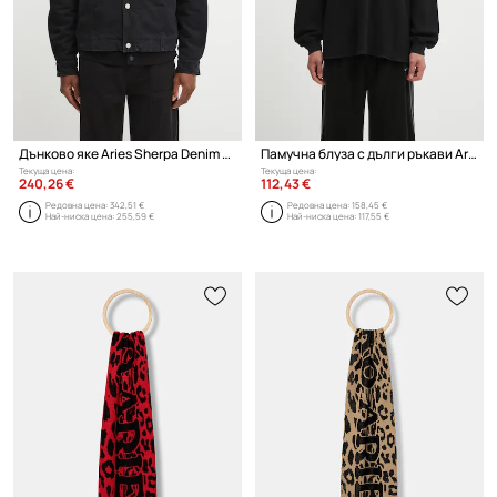
Дънково яке Aries Sherpa Denim Car Coat
Памучна блуза с дълги ръкави Aries Reversible Temple
Текуща цена:
Текуща цена:
240,26 €
112,43 €
Редовна цена:
342,51 €
Редовна цена:
158,45 €
Най-ниска цена:
255,59 €
Най-ниска цена:
117,55 €