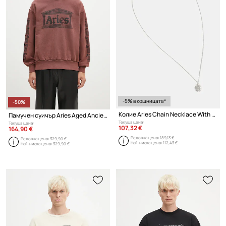
-5% в кошницата*
-50%
Колие Aries Chain Necklace With Fly Paved Pendants
Памучен суичър Aries Aged Ancient Column Sweat
Текуща цена:
Текуща цена:
107,32 €
164,90 €
Редовна цена:
189,13 €
Редовна цена:
329,90 €
Най-ниска цена:
112,43 €
Най-ниска цена:
329,90 €