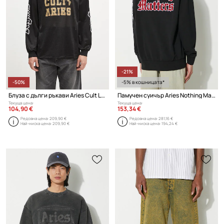
-21%
-50%
-5% в кошницата*
Блуза с дълги ръкави Aries Cult Leader Airtex Longsleeve Tee
Памучен суичър Aries Nothing Matters Embroidered
Текуща цена:
Текуща цена:
104,90 €
153,34 €
Редовна цена:
209,90 €
Редовна цена:
281,16 €
Най-ниска цена:
209,90 €
Най-ниска цена:
194,24 €