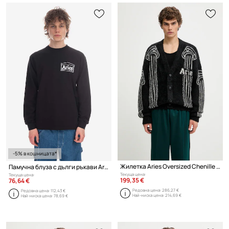
-5% в кошницата*
Жилетка Aries Oversized Chenille Column
Памучна блуза с дълги ръкави Aries Temple LS Tee AR66600 BURGUNDY
Текуща цена:
Текуща цена:
199,35 €
76,64 €
Редовна цена:
286,27 €
Редовна цена:
112,43 €
Най-ниска цена:
214,69 €
Най-ниска цена:
78,69 €