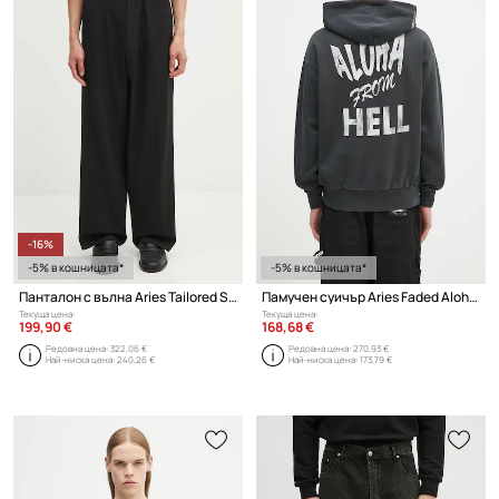
-16%
-5% в кошницата*
-5% в кошницата*
Панталон с вълна Aries Tailored Slacker Pant
Памучен суичър Aries Faded Aloha From Hell Hoodie
Текуща цена:
Текуща цена:
199,90 €
168,68 €
Редовна цена:
322,06 €
Редовна цена:
270,93 €
Най-ниска цена:
240,26 €
Най-ниска цена:
173,79 €