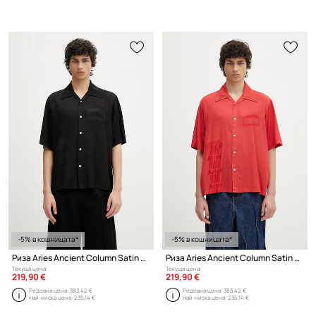
-5% в кошницата*
-5% в кошницата*
Риза Aries Ancient Column Satin Viscose Hawaiian Shirt
Риза Aries Ancient Column Satin Viscose Hawaiian Shirt
Текуща цена:
Текуща цена:
219,90 €
219,90 €
Редовна цена:
383,42 €
Редовна цена:
383,42 €
Най-ниска цена:
235,14 €
Най-ниска цена:
235,14 €