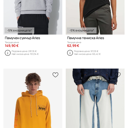
-5% в кошницата*
-5% в кошницата*
Памучен суичър Aries
Памучна тениска Aries
Текуща цена:
Текуща цена:
149,90 €
62,99 €
Редовна цена:
281,16 €
Редовна цена:
97,09 €
Най-ниска цена:
153,34 €
Най-ниска цена:
66,42 €