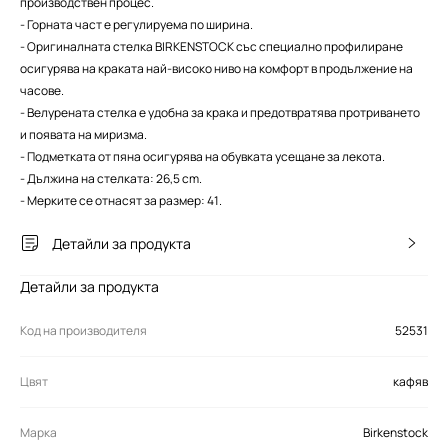
производствен процес.
- Горната част е регулируема по ширина.
- Оригиналната стелка BIRKENSTOCK със специално профилиране
осигурява на краката най-високо ниво на комфорт в продължение на
часове.
- Велурената стелка е удобна за крака и предотвратява протриването
и появата на миризма.
- Подметката от пяна осигурява на обувката усещане за лекота.
- Дължина на стелката: 26,5 cm.
- Мерките се отнасят за размер: 41.
Детайли за продукта
Детайли за продукта
Код на производителя
52531
Цвят
кафяв
Марка
Birkenstock