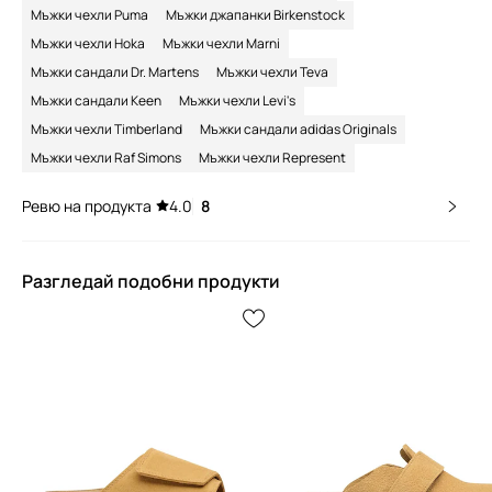
Мъжки чехли Puma
Мъжки джапанки Birkenstock
Мъжки чехли Hoka
Мъжки чехли Marni
Мъжки сандали Dr. Martens
Мъжки чехли Teva
Мъжки сандали Keen
Мъжки чехли Levi's
Мъжки чехли Timberland
Мъжки сандали adidas Originals
Мъжки чехли Raf Simons
Мъжки чехли Represent
Ревю на продукта
4.0
8
Разгледай подобни продукти