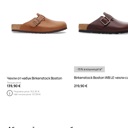
-15% в кошницата*
Чехли от набук Birkenstock Boston
Текуща цена:
139,90 €
219,90 €
Редовна цена:
152,90 €
Най-ниска цена:
107,99 €