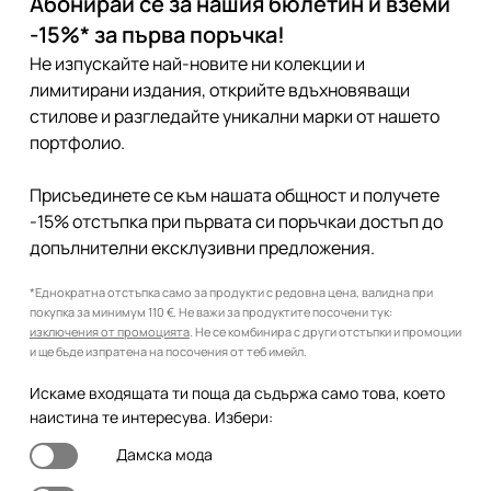
Абонирай се за нашия бюлетин и вземи
-15%* за първа поръчка!
Не изпускайте най-новите ни колекции и
лимитирани издания, открийте вдъхновяващи
стилове и разгледайте уникални марки от нашето
портфолио.
Присъединете се към нашата общност и получете
-15% отстъпка при първата си поръчкаи достъп до
допълнителни ексклузивни предложения.
*Еднократна отстъпка само за продукти с редовна цена, валидна при
покупка за минимум 110 €. Не важи за продуктите посочени тук:
изключения от промоцията
. Не се комбинира с други отстъпки и промоции
и ще бъде изпратена на посочения от теб имейл.
Искаме входящата ти поща да съдържа само това, което
наистина те интересува. Избери:
Дамска мода