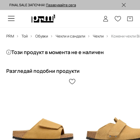
FINAL SALE ЗАПОЧНА!
Пазарувайте сега
Изпращане до 24 часа >
PRM
Той
Обувки
Чехли и сандали
Чехли
Кожени чехли Bi
Този продукт в момента не е наличен
Разгледай подобни продукти