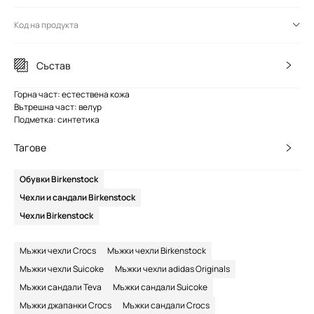
Код на продукта
Състав
Горна част: естествена кожа
Вътрешна част: велур
Подметка: синтетика
Тагове
Обувки Birkenstock
Чехли и сандали Birkenstock
Чехли Birkenstock
Мъжки чехли Crocs
Мъжки чехли Birkenstock
Мъжки чехли Suicoke
Мъжки чехли adidas Originals
Мъжки сандали Teva
Мъжки сандали Suicoke
Мъжки джапанки Crocs
Мъжки сандали Crocs