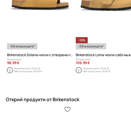
-10%
-5% в кошницата*
-5% в кошницата*
Birkenstock Solana чехли с отворена пета мъжки от кожа
Текуща цена:
Текуща цена:
98,99 €
106,99 €
Редовна цена:
129,90 €
Редовна цена:
149,90 €
Най-ниска цена:
109,90 €
Най-ниска цена:
119,90 €
Открий продукти от Birkenstock