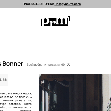
FINAL SALE ЗАПОЧНА!
Пазарувайте сега
 поръчки над 90 EUR *
Изпращане до 24 часа >
Premium марки >
s Bonner
Брой избрани продукти: 99
 луксозна модна марка,
йс Уелс Бонър през 2014
с интелектуалната си,
тура естетика, която
пейското шивачество с
тически влияния,