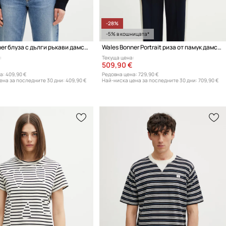
-28%
-5% в кошницата*
Wales Bonner блуза с дълги ръкави дамска от памук
Wales Bonner Portrait риза от памук дамска
:
Текуща цена:
509,90 €
а:
409,90 €
Редовна цена:
729,90 €
ена за последните 30 дни:
409,90 €
Най-ниска цена за последните 30 дни:
709,90 €