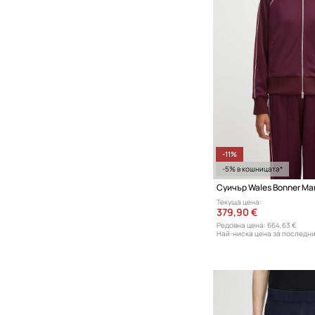
-11%
-5% в кошницата*
Суичър Wales Bonner Man
Текуща цена:
379,90 €
Редовна цена:
664,63 €
Най-ниска цена за последни