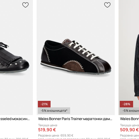
-21%
-28%
-5% в кошницата*
-5% в кош
Wales Bonner Montego Tasseled мокасини женски кожени
Wales Bonner Paris Trainer маратонки дамски
Wales Bonn
Текуща цена:
Текуща цена
519,90 €
509,90 €
Редовна цена:
659,90 €
Редовна цен