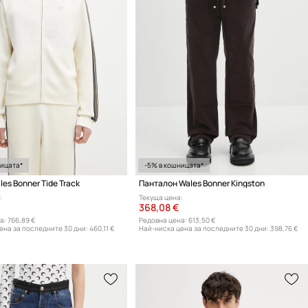
ницата*
-5% в кошницата*
es Bonner Tide Track
Панталон Wales Bonner Kingston
:
Текуща цена:
368,08 €
а:
766,89 €
Редовна цена:
613,50 €
ена за последните 30 дни:
460,11 €
Най-ниска цена за последните 30 дни:
398,76 €