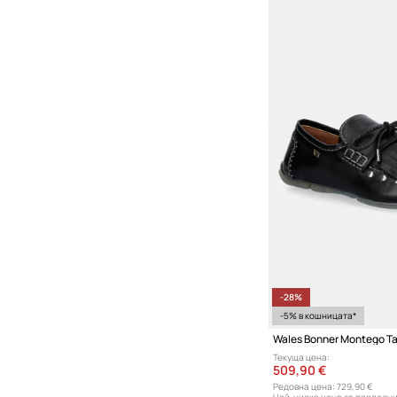
-28%
-5% в кошницата*
Текуща цена:
509,90 €
Редовна цена:
729,90 €