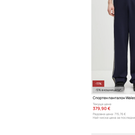
-11%
-5% в кошницата*
Текуща цена:
379,90 €
Редовна цена:
715,76 €
Най-ниска цена за последни