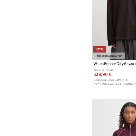
-27%
-5% в кошницата*
Текуща цена:
339,90 €
Редовна цена:
489,90 €
Най-ниска цена за последни