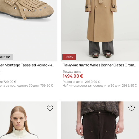
ницата*
-50%
Wales Bonner Montego Tasseled мокасини женски велурени
Памучно палто Wales Bonner Gates Crombie Coat
:
Текуща цена:
1494,90 €
а:
729,90 €
Редовна цена:
2989,90 €
ена за последните 30 дни:
709,90 €
Най-ниска цена за последните 30 дни:
2989,90 €