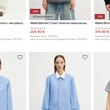
-28%
-5% в кошницата*
-21%
Wales Bonner Hymn панталон с лен дамски
Wales Bonner Crown тениска памучна мъжка
Текуща цена:
Текуща цена
249,90 €
319,90 €
Редовна цена:
359,90 €
Редовна цен
те 30 дни:
709,90 €
Най-ниска цена за последните 30 дни:
349,90 €
Най-ниска ц