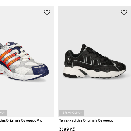
ÍKU*
-5 % V KOŠÍKU*
idas Originals Ozweego Pro
Tenisky adidas Originals Ozweego
:
3399 Kč