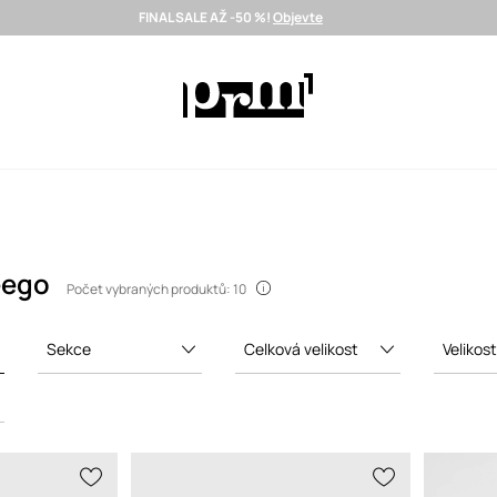
FINAL SALE AŽ -50 %!
Objevte
Doručení i do 24 h >
Vybrané prémiové značky >
SUMMER SALE
eego
Počet vybraných produktů: 10
Sekce
Celková velikost
Velikos