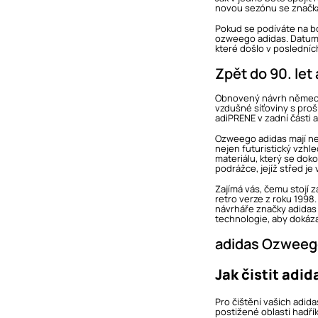
novou sezónu se značka
Pokud se podíváte na b
ozweego adidas. Datum 2
které došlo v posledních
Zpět do 90. le
Obnovený návrh německé
vzdušné síťoviny s proš
adiPRENE v zadní části 
Ozweego adidas mají nej
nejen futuristický vzhl
materiálu, který se dok
podrážce, jejíž střed j
Zajímá vás, čemu stojí z
retro verze z roku 199
návrháře značky adidas r
technologie, aby dokáza
adidas Ozweeg
Jak čistit adi
Pro čištění vašich adid
postižené oblasti hadří