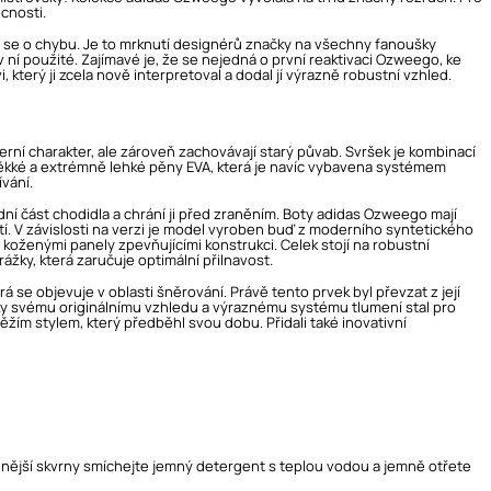
cnosti.
 se o chybu. Je to mrknutí designérů značky na všechny fanoušky
í použité. Zajímavé je, že se nejedná o první reaktivaci Ozweego, ke
 který ji zcela nově interpretoval a dodal jí výrazně robustní vzhled.
í charakter, ale zároveň zachovávají starý půvab. Svršek je kombinací
měkké a extrémně lehké pěny EVA, která je navíc vybavena systémem
vání.
í část chodidla a chrání ji před zraněním. Boty adidas Ozweego mají
stí. V závislosti na verzi je model vyroben buď z moderního syntetického
 koženými panely zpevňujícími konstrukci. Celek stojí na robustní
žky, která zaručuje optimální přilnavost.
á se objevuje v oblasti šněrování. Právě tento prvek byl převzat z její
ky svému originálnímu vzhledu a výraznému systému tlumení stal pro
věžím stylem, který předběhl svou dobu. Přidali také inovativní
olnější skvrny smíchejte jemný detergent s teplou vodou a jemně otřete