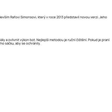
vším Rafovi Simonsovi, který v roce 2013 představil novou verzi. Jeho
a ovlivnit výkon bot. Nejlepší metodou je ruční čištění. Pokud je praní
o sáčku, aby se ochránily.