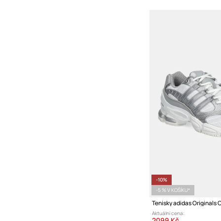
-10%
-5 % V KOŠÍKU*
Tenisky adidas Originals
Aktuální cena:
2099 Kč