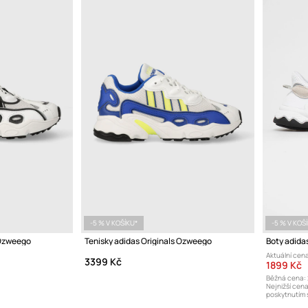
-5 % V KOŠÍKU*
-5 % V KOŠ
 Ozweego
Tenisky adidas Originals Ozweego
Boty adida
Aktuální cena
3399 Kč
1899 Kč
Běžná cena:
Nejnižší cen
poskytnutím s