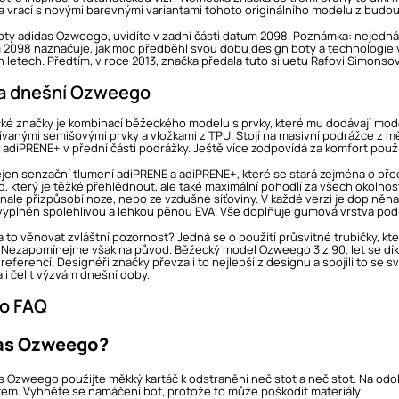
 vrací s novými barevnými variantami tohoto originálního modelu z budou
oty adidas Ozweego, uvidíte v zadní části datum 2098. Poznámka: nejedná
098 naznačuje, jak moc předběhl svou dobu design boty a technologie v n
 letech. Předtím, v roce 2013, značka předala tuto siluetu Rafovi Simonsovi,
t a dnešní Ozweego
 značky je kombinací běžeckého modelu s prvky, které mu dodávají modern
ívanými semišovými prvky a vložkami z TPU. Stojí na masivní podrážce z 
a adiPRENE+ v přední části podrážky. Ještě více zodpovídá za komfort použí
en senzační tlumení adiPRENE a adiPRENE+, které se stará zejména o předn
ed, který je těžké přehlédnout, ale také maximální pohodlí za všech okolno
onale přizpůsobí noze, nebo ze vzdušné síťoviny. V každé verzi je doplněna
e vyplněn spolehlivou a lehkou pěnou EVA. Vše doplňuje gumová vrstva podrá
a to věnovat zvláštní pozornost? Jedná se o použití průsvitné trubičky, kter
8. Nezapomínejme však na původ. Běžecký model Ozweego 3 z 90. let se dí
eferencí. Designéři značky převzali to nejlepší z designu a spojili to se s
li čelit výzvám dnešní doby.
o FAQ
das Ozweego?
as Ozweego použijte měkký kartáč k odstranění nečistot a nečistot. Na od
kem. Vyhněte se namáčení bot, protože to může poškodit materiály.