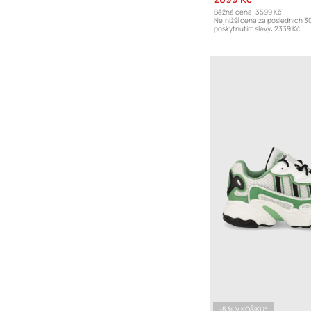
Běžná cena:
3599 Kč
Nejnižší cena za posledních 3
poskytnutím slevy:
2339 Kč
-5 % V KOŠÍKU*