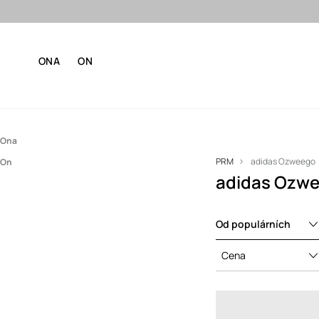
ONA
ON
Ona
PRM
adidas Ozweego
On
Boty
adidas Ozw
Boty
Tenisky
Tenisky
Od populárních
Cena