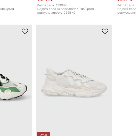
Běžná cena:
3599 Kč
Běžná cena:
0 dnů před
Nejnižší cena za posledních 30 dnů před
Nejnižší cen
poskytnutím slevy:
2699 Kč
poskytnutím s
-25%