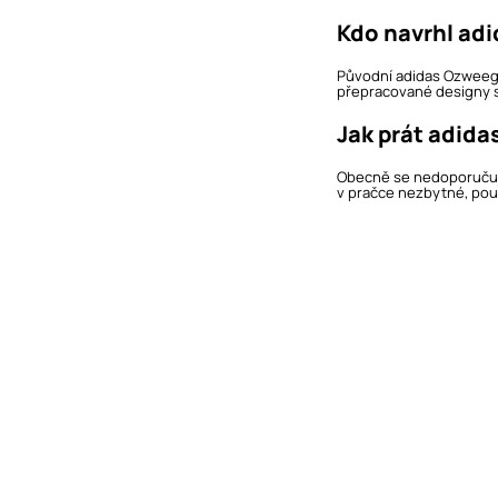
Kdo navrhl ad
Původní adidas Ozweego 
přepracované designy se
Jak prát adid
Obecně se nedoporučuje 
v pračce nezbytné, použ