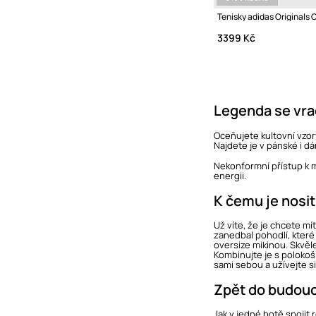
Tenisky adidas Originals
3399 Kč
Legenda se vra
Oceňujete kultovní vzor
Najdete je v pánské i d
Nekonformní přístup k 
energii.
K čemu je nosi
Už víte, že je chcete 
zanedbal pohodlí, které
oversize mikinou. Skvěl
Kombinujte je s polokoš
sami sebou a užívejte s
Zpět do budouc
Jak v jedné botě spojit