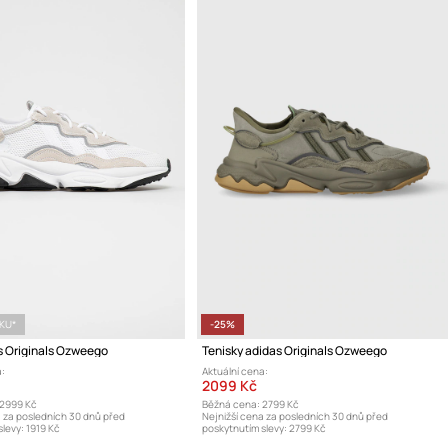
ÍKU*
-25%
s Originals Ozweego
Tenisky adidas Originals Ozweego
:
Aktuální cena:
2099 Kč
2999 Kč
Běžná cena:
2799 Kč
a za posledních 30 dnů před
Nejnižší cena za posledních 30 dnů před
levy:
1919 Kč
poskytnutím slevy:
2799 Kč