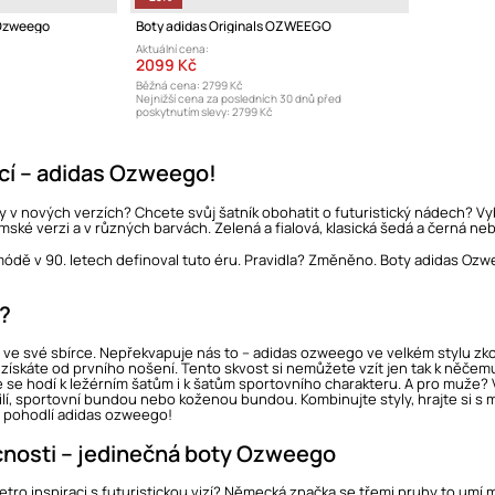
 Ozweego
Boty adidas Originals OZWEEGO
Aktuální cena:
2099 Kč
Běžná cena:
2799 Kč
Nejnižší cena za posledních 30 dnů před
poskytnutím slevy:
2799 Kč
cí – adidas Ozweego!
y v nových verzích? Chcete svůj šatník obohatit o futuristický nádech? Vy
ámské verzi a v různých barvách. Zelená a fialová, klasická šedá a černá n
módě v 90. letech definoval tuto éru. Pravidla? Změněno. Boty adidas Ozw
t?
mít ve své sbírce. Nepřekvapuje nás to – adidas ozweego ve velkém stylu 
 získáte od prvního nošení. Tento skvost si nemůžete vzít jen tak k něč
e se hodí k ležérním šatům i k šatům sportovního charakteru. A pro muže? 
ilí, sportovní bundou nebo koženou bundou. Kombinujte styly, hrajte si 
i pohodlí adidas ozweego!
nosti – jedinečná boty Ozweego
 retro inspiraci s futuristickou vizí? Německá značka se třemi pruhy to um