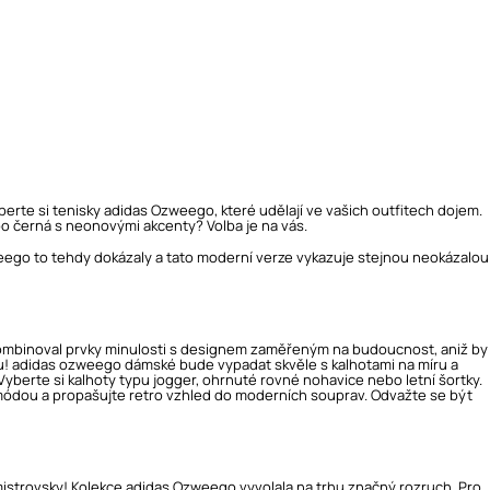
berte si tenisky adidas Ozweego, které udělají ve vašich outfitech dojem.
ebo černá s neonovými akcenty? Volba je na vás.
eego to tehdy dokázaly a tato moderní verze vykazuje stejnou neokázalou
zkombinoval prvky minulosti s designem zaměřeným na budoucnost, aniž by
emu! adidas ozweego dámské bude vypadat skvěle s kalhotami na míru a
Vyberte si kalhoty typu jogger, ohrnuté rovné nohavice nebo letní šortky.
s módou a propašujte retro vzhled do moderních souprav. Odvažte se být
í mistrovsky! Kolekce adidas Ozweego vyvolala na trhu značný rozruch. Pro