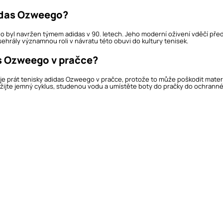
idas Ozweego?
byl navržen týmem adidas v 90. letech. Jeho moderní oživení vděčí přede
hrály významnou roli v návratu této obuvi do kultury tenisek.
as Ozweego v pračce?
prát tenisky adidas Ozweego v pračce, protože to může poškodit materiály 
ijte jemný cyklus, studenou vodu a umístěte boty do pračky do ochrannéh