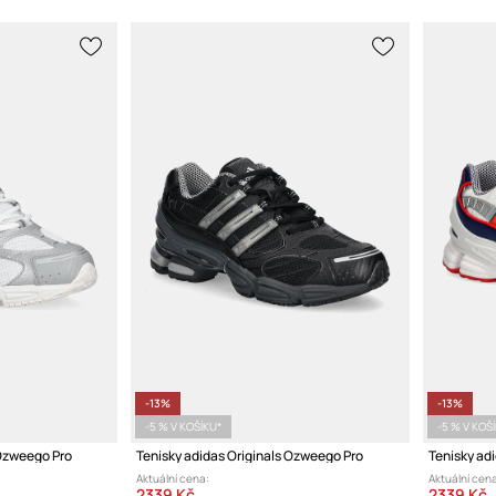
-13%
-13%
-5 % V KOŠÍKU*
-5 % V KOŠ
 Ozweego Pro
Tenisky adidas Originals Ozweego Pro
Tenisky ad
Aktuální cena:
Aktuální cena
2339 Kč
2339 Kč