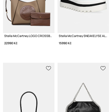
Stella McCartney LOGO CROSSBODY taška dámská
Stella McCartney SNEAKELYSE ALTER sneakers boty na platformě dámské
22990 Kč
15990 Kč