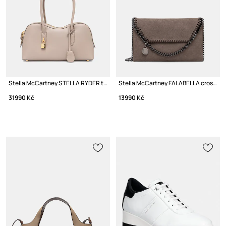
Stella McCartney STELLA RYDER taška dámská z imitace kůže
Stella McCartney FALABELLA crossbody kabelka dámská z imitace semiše
31990 Kč
13990 Kč