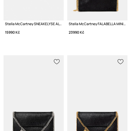
Stella McCartney SNEAKELYSE ALTER sneakers boty na platformě dámské
Stella McCartney FALABELLA MINI crossbody kabelka dámská
15990 Kč
23990 Kč