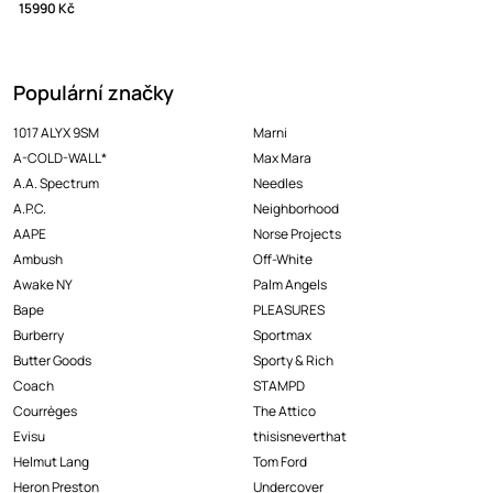
15990 Kč
Populární značky
1017 ALYX 9SM
Marni
A-COLD-WALL*
Max Mara
A.A. Spectrum
Needles
A.P.C.
Neighborhood
AAPE
Norse Projects
Ambush
Off-White
Awake NY
Palm Angels
Bape
PLEASURES
Burberry
Sportmax
Butter Goods
Sporty & Rich
Coach
STAMPD
Courrèges
The Attico
Evisu
thisisneverthat
Helmut Lang
Tom Ford
Heron Preston
Undercover