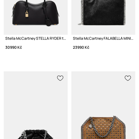
Stella McCartney STELLA RYDER taška dámská z imitace kůže
Stella McCartney FALABELLA MINI crossbody kabelka dámská
30990 Kč
23990 Kč