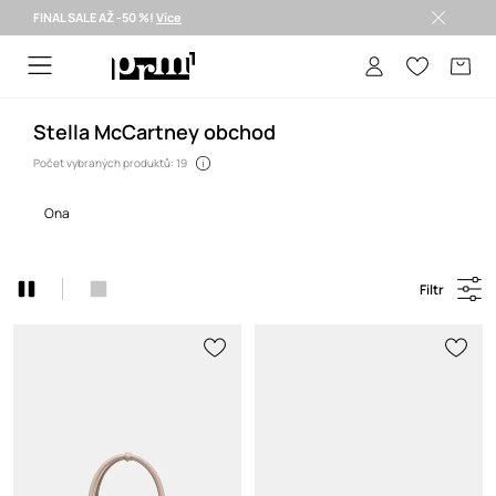
FINAL SALE AŽ -50 %!
Více
Doručení i do 24 h >
Stella McCartney obchod
Počet vybraných produktů: 19
ona
Filtr