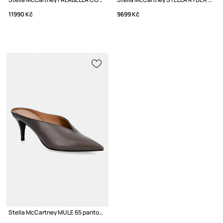
11990 Kč
9699 Kč
Stella McCartney MULE 65 pantofle na jehlovém podpatku dámské