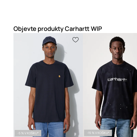
Objevte produkty Carhartt WIP
-15 % V KOŠÍKU*
-5 % V KOŠÍKU*