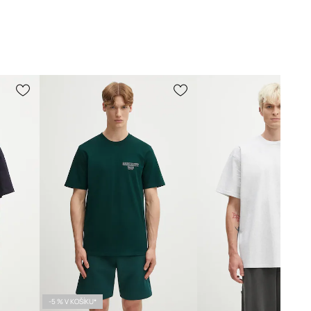
-5 % V KOŠÍKU*