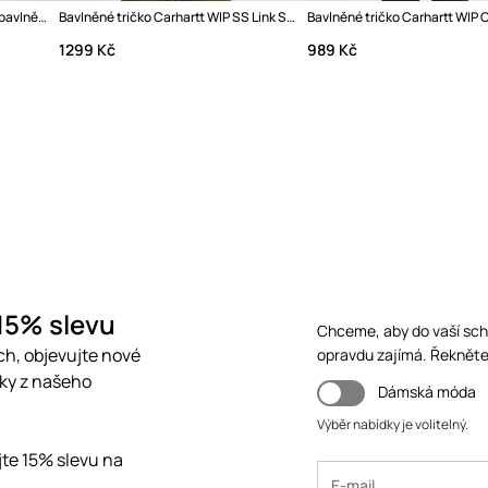
Carhartt WIP S/S Painter tričko bavlněné pánské
Bavlněné tričko Carhartt WIP SS Link Script T-Shirt
Bavlněné tričko Carhartt WIP 
1299 Kč
989 Kč
 15% slevu
Chceme, aby do vaší schr
ch, objevujte nové
opravdu zajímá. Řekněte
čky z našeho
Dámská móda
Výběr nabídky je volitelný.
ejte 15% slevu na