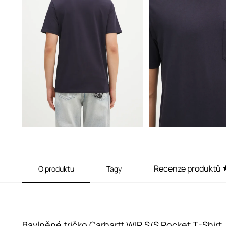
Recenze produktů
O produktu
Tagy
Bavlněné tričko Carhartt WIP S/S Pocket T-Shirt