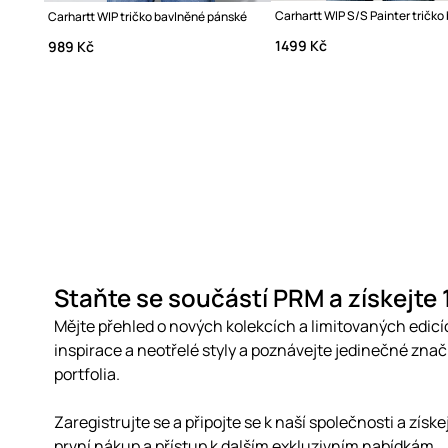
Carhartt WIP tričko bavlněné pánské
1499 Kč
989 Kč
Staňte se součástí PRM a získejte
Mějte přehled o nových kolekcích a limitovaných edicí
inspirace a neotřelé styly a poznávejte jedinečné zna
portfolia.
Zaregistrujte se a připojte se k naší společnosti a získ
první nákup a přístup k dalším exkluzivním nabídkám.