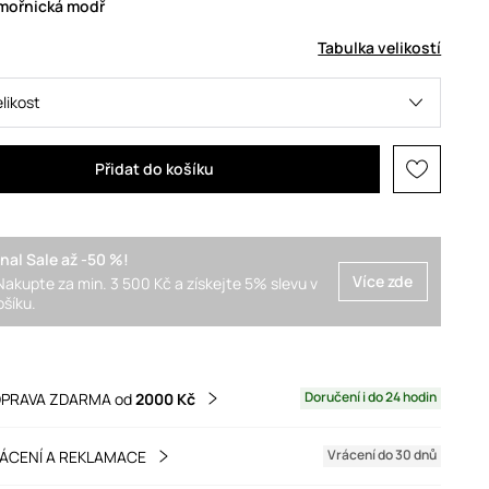
ámořnická modř
Tabulka velikostí
elikost
Přidat do košíku
inal Sale až -50 %!
Více zde
Nakupte za min. 3 500 Kč a získejte 5% slevu v
ošíku.
Doručení i do 24 hodin
PRAVA ZDARMA od
2000 Kč
Vrácení do 30 dnů
ÁCENÍ A REKLAMACE