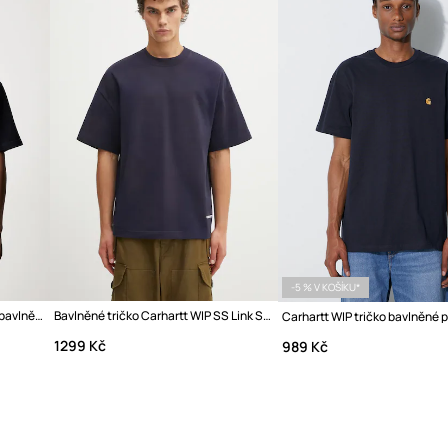
-5 % V KOŠÍKU*
Carhartt WIP S/S Painter tričko bavlněné pánské
Bavlněné tričko Carhartt WIP SS Link Script T-Shirt
Carhartt WIP tričko bavlněné 
1299 Kč
989 Kč