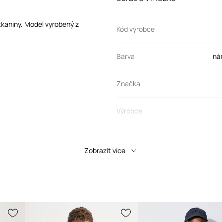
 tkaniny. Model vyrobený z
Kód výrobce
Barva
ná
Značka
Výrobce
ID produktu
Zobrazit více