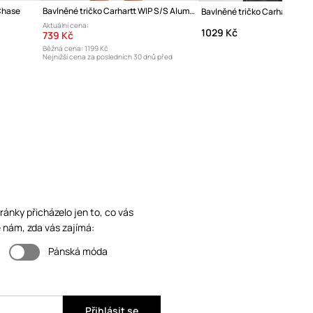
Chase
Bavlněné tričko Carhartt WIP S/S Alumni
Bavlněné tričko Carhartt WIP
Aktuální cena:
1029 Kč
739 Kč
Běžná cena:
1199 Kč
Nejnižší cena za posledních 30 dnů před
poskytnutím slevy:
799 Kč
ánky přicházelo jen to, co vás
 nám, zda vás zajímá:
Pánská móda
Přihlásit se