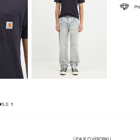
Pr
5.0
1
ÚDAJE O VÝROBKU