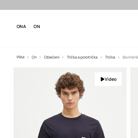
ONA
ON
PRM
On
Oblečení
Trička a polotrička
Trička
Bavlněné 
Video