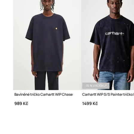
-15 % V KOŠÍKU*
Bavlněné tričko Carhartt WIP Chase
989 Kč
1499 Kč