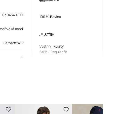
I030434.1CXX
100 % Bavlna
mořnická modř
STŘIH
Carhartt WIP
Výstřih
:
kulatý
Střih
:
Regular fit