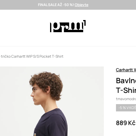
FINAL SALE AŽ -50 %!
Objevte
Doručení i do 24 h >
Vybrané prémiové značky >
SUMMER SALE
tričko Carhartt WIP S/S Pocket T-Shirt
Carhartt 
Bavln
T-Shi
tmavomodrá
-5 % V KO
889 Kč