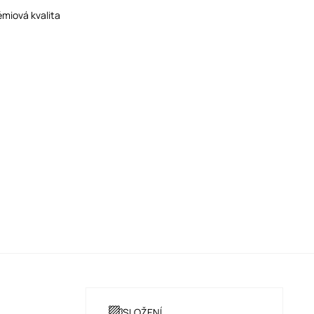
émiová kvalita
SLOŽENÍ