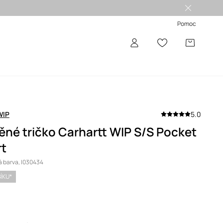
Pomoc
WIP
5.0
ěné tričko Carhartt WIP S/S Pocket
rt
 barva, I030434
ŠÍKU*