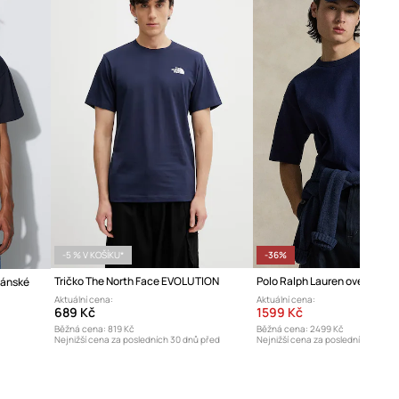
-5 % V KOŠÍKU*
-36%
Tričko The North Face EVOLUTION
pánské
Aktuální cena:
Aktuální cena:
689 Kč
1599 Kč
Běžná cena:
819 Kč
Běžná cena:
2499 Kč
Nejnižší cena za posledních 30 dnů před
Nejnižší cena za posledních 30 dn
poskytnutím slevy:
489 Kč
poskytnutím slevy:
2499 Kč