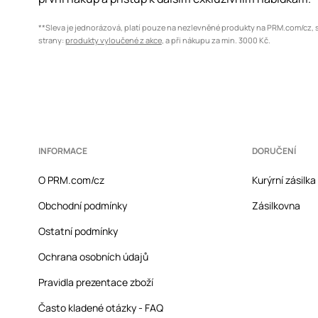
**Sleva je jednorázová, platí pouze na nezlevněné produkty na PRM.com/cz, 
strany:
produkty vyloučené z akce
, a při nákupu za min. 3000 Kč.
INFORMACE
DORUČENÍ
O PRM.com/cz
Kurýrní zásilk
Obchodní podmínky
Zásilkovna
Ostatní podmínky
Ochrana osobních údajů
Pravidla prezentace zboží
Často kladené otázky - FAQ