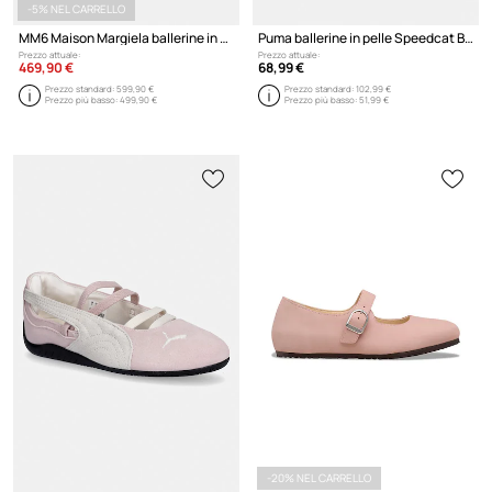
-5% NEL CARRELLO
MM6 Maison Margiela ballerine in pelle
Puma ballerine in pelle Speedcat Ballet Snake
Prezzo attuale:
Prezzo attuale:
469,90 €
68,99 €
Prezzo standard:
599,90 €
Prezzo standard:
102,99 €
Prezzo più basso:
499,90 €
Prezzo più basso:
51,99 €
-20% NEL CARRELLO