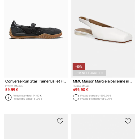
-10%
-5% NEL CARRELLO
Converse Run Star Trainer Ballet Flat ballerine
MM6 Maison Margiela ballerine in pelle
Prezzo attuale:
Prezzo attuale:
59,99 €
499,90 €
Prezzo standard:
74,90 €
Prezzo standard:
599,90 €
Prezzo più basso:
61,99 €
Prezzo più basso:
559,90 €