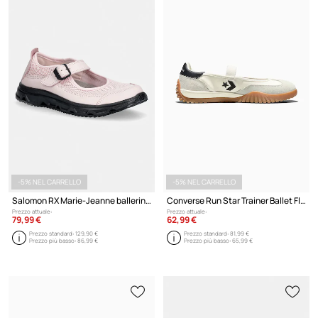
-5% NEL CARRELLO
-5% NEL CARRELLO
Salomon RX Marie-Jeanne ballerine
Converse Run Star Trainer Ballet Flat ballerine
Prezzo attuale:
Prezzo attuale:
79,99 €
62,99 €
Prezzo standard:
129,90 €
Prezzo standard:
81,99 €
Prezzo più basso:
86,99 €
Prezzo più basso:
65,99 €