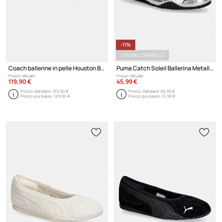
-11%
-5% NEL CARRELLO
Coach ballerine in pelle Houston Ballet
Puma Catch Soleil Ballerina Metallic ballerine
Prezzo attuale:
Prezzo attuale:
119,90 €
45,99 €
Prezzo standard:
159,90 €
Prezzo standard:
66,99 €
Prezzo più basso:
129,90 €
Prezzo più basso:
51,99 €