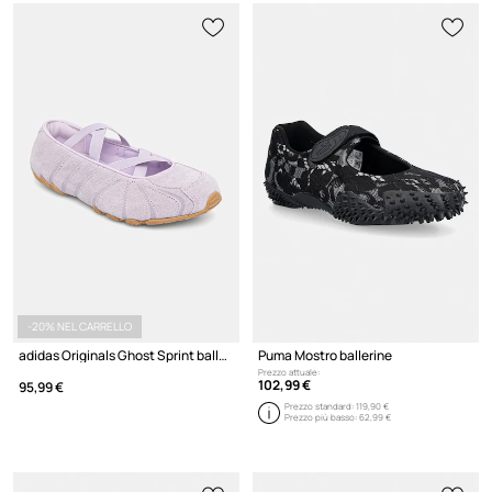
-20% NEL CARRELLO
adidas Originals Ghost Sprint ballerine
Puma Mostro ballerine
Prezzo attuale:
102,99 €
95,99 €
Prezzo standard:
119,90 €
Prezzo più basso:
62,99 €