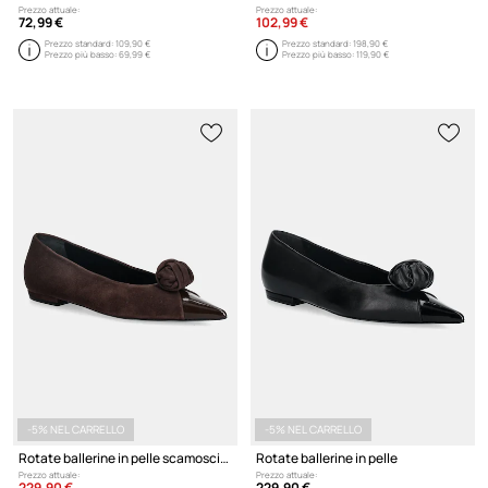
Prezzo attuale:
Prezzo attuale:
72,99 €
102,99 €
Prezzo standard:
109,90 €
Prezzo standard:
198,90 €
Prezzo più basso:
69,99 €
Prezzo più basso:
119,90 €
-5% NEL CARRELLO
-5% NEL CARRELLO
Rotate ballerine in pelle scamosciata
Rotate ballerine in pelle
Prezzo attuale:
Prezzo attuale:
229,90 €
229,90 €