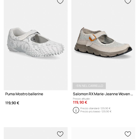
-5% NEL CARRELLO
Puma Mostro ballerine
Salomon RX Marie-Jeanne Woven ballerine
Prezzo attuale:
119,90 €
119,90 €
Prezzo standard:
129,90 €
Prezzo più basso:
129,90 €