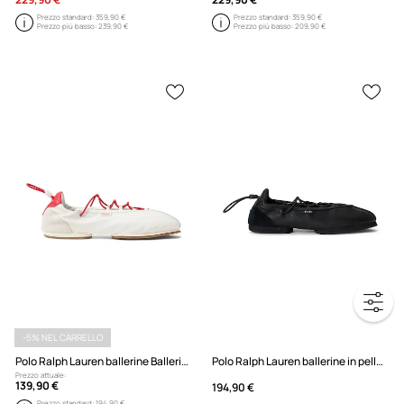
Prezzo standard:
359,90 €
Prezzo standard:
359,90 €
Prezzo più basso:
239,90 €
Prezzo più basso:
209,90 €
-5% NEL CARRELLO
Polo Ralph Lauren ballerine Ballerina Lace Up
Polo Ralph Lauren ballerine in pelle Ballerina Lace Up
Prezzo attuale:
139,90 €
194,90 €
Prezzo standard:
194,90 €