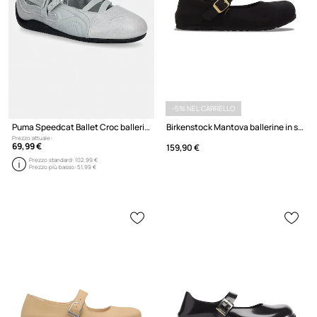
-5% NEL CARRELLO
Puma Speedcat Ballet Croc ballerine in pelle
Birkenstock Mantova ballerine in scamoscio
Prezzo attuale:
69,99 €
159,90 €
Prezzo standard:
102,99 €
Prezzo più basso:
51,99 €