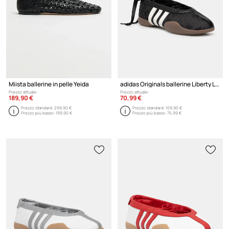
Miista ballerine in pelle Yeida
adidas Originals ballerine Liberty London
Prezzo attuale:
Prezzo attuale:
189,90 €
70,99 €
Prezzo standard:
299,90 €
Prezzo standard:
109,90 €
Prezzo più basso:
199,90 €
Prezzo più basso:
75,99 €