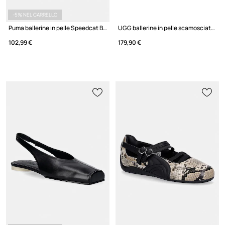
-5% NEL CARRELLO
Puma ballerine in pelle Speedcat Ballet Snake
UGG ballerine in pelle scamosciata W Bea Mary Jane Meadow
102,99 €
179,90 €