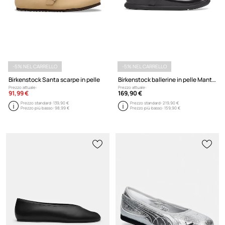
-5% NEL CARRELLO
-5% NEL CARRELLO
Birkenstock Santa scarpe in pelle
Birkenstock ballerine in pelle Mantova Droplet Buckle
Prezzo attuale:
Prezzo attuale:
91,99 €
169,90 €
Prezzo standard:
139,90 €
Prezzo standard:
219,90 €
Prezzo più basso:
98,99 €
Prezzo più basso:
159,90 €