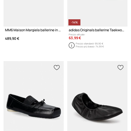
-14%
MM6 Maison Margiela ballerine in pelle
adidas Originals ballerine Taekwondo Mei Balle
Prezzo attuale:
63,99 €
489,90 €
Prezzo standard:
99,90 €
Prezzo più basso:
74,99 €