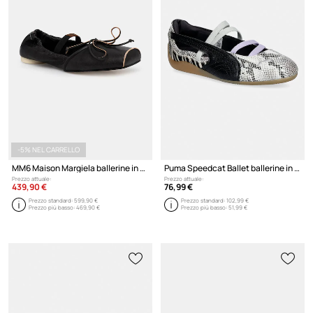
-5% NEL CARRELLO
MM6 Maison Margiela ballerine in pelle
Puma Speedcat Ballet ballerine in pelle
Prezzo attuale:
Prezzo attuale:
439,90 €
76,99 €
Prezzo standard:
599,90 €
Prezzo standard:
102,99 €
Prezzo più basso:
469,90 €
Prezzo più basso:
51,99 €