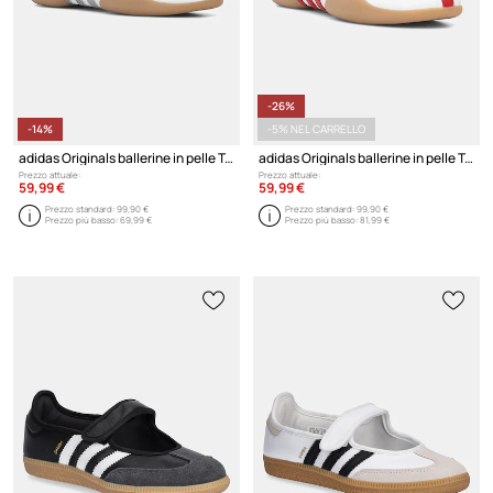
-26%
-14%
-5% NEL CARRELLO
adidas Originals ballerine in pelle Taekwondo Mei Ballet W
adidas Originals ballerine in pelle Taekwondo Mei Ballet W
Prezzo attuale:
Prezzo attuale:
59,99 €
59,99 €
Prezzo standard:
99,90 €
Prezzo standard:
99,90 €
Prezzo più basso:
69,99 €
Prezzo più basso:
81,99 €