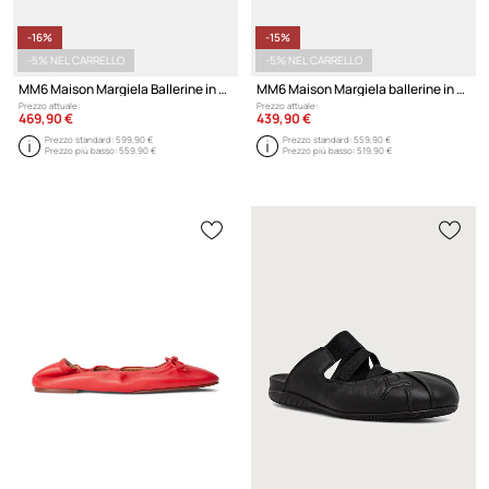
-16%
-15%
-5% NEL CARRELLO
-5% NEL CARRELLO
MM6 Maison Margiela Ballerine in pelle
MM6 Maison Margiela ballerine in pelle
Prezzo attuale:
Prezzo attuale:
469,90 €
439,90 €
Prezzo standard:
599,90 €
Prezzo standard:
559,90 €
Prezzo più basso:
559,90 €
Prezzo più basso:
519,90 €