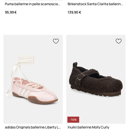
Puma ballerine in pelle scamosciata Speedcat Ballet
Birkenstock Santa Clarita ballerine in nubuk
95,99 €
139,90 €
-14%
adidas Originals ballerine Liberty London
Inuikii ballerine Molly Curly