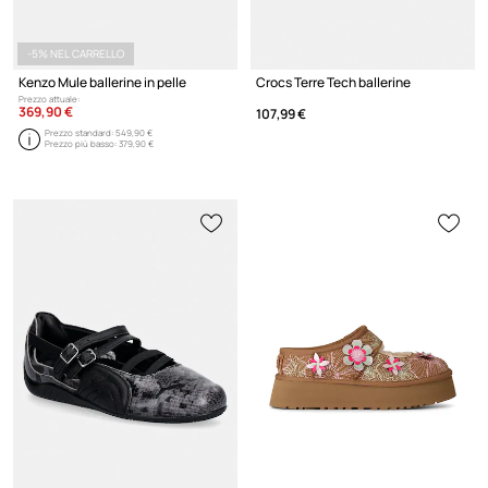
-5% NEL CARRELLO
Kenzo Mule ballerine in pelle
Crocs Terre Tech ballerine
Prezzo attuale:
369,90 €
107,99 €
Prezzo standard:
549,90 €
Prezzo più basso:
379,90 €