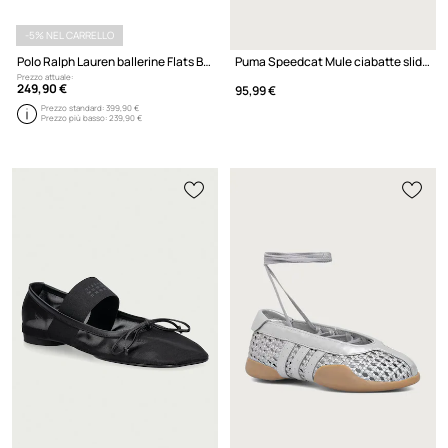
-5% NEL CARRELLO
Polo Ralph Lauren ballerine Flats Ballet
Puma Speedcat Mule ciabatte slide in pelle
Prezzo attuale:
249,90 €
95,99 €
Prezzo standard:
399,90 €
Prezzo più basso:
239,90 €