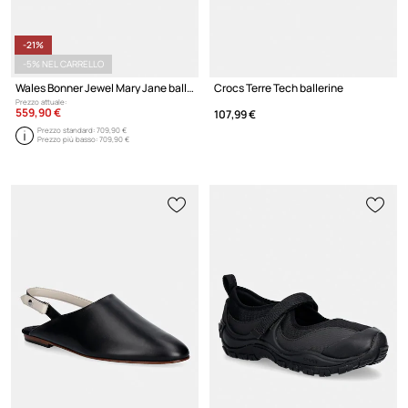
-21%
-5% NEL CARRELLO
Wales Bonner Jewel Mary Jane ballerine
Crocs Terre Tech ballerine
Prezzo attuale:
559,90 €
107,99 €
Prezzo standard:
709,90 €
Prezzo più basso:
709,90 €