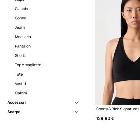
Giacche
Gonne
Jeans
Maglieria
Pantaloni
Shorts
Top e magliette
Tute
Vestiti
Calzini
Accessori
Sporty & Rich Signature 
Scarpe
Accessori e gadget
129,90 €
Berretti e cappelli
Accessori per la cura delle scarpe
Borse
Mocassini e stringate
Borse cosmetiche
Pantofole