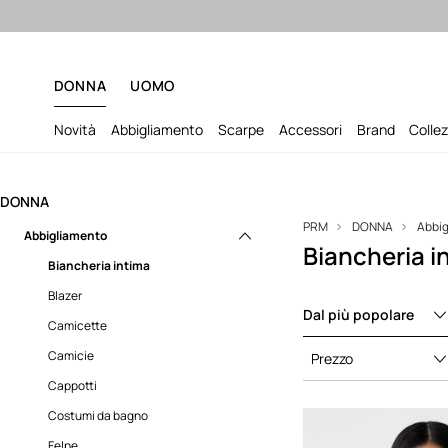
Sped
DONNA
UOMO
Novità
Abbigliamento
Scarpe
Accessori
Brand
Collez
DONNA
PRM
DONNA
Abbi
Abbigliamento
Biancheria 
Biancheria intima
Blazer
Dal più popolare
Camicette
Camicie
Prezzo
Cappotti
Costumi da bagno
Felpe