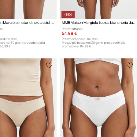
-35%
MM6 Maison Margiela mutandine classiche da donna con cotone
MM6 Maison Margiela top da biancheria da donna con cotone
e:
Prezzo attuale:
54,99 €
ard:
66,99 €
Prezzo standard:
107,99 €
sso nei 30 giorni precedenti alla
Prezzo più basso nei 30 giorni precedenti alla
66,99 €
promozione:
84,99 €