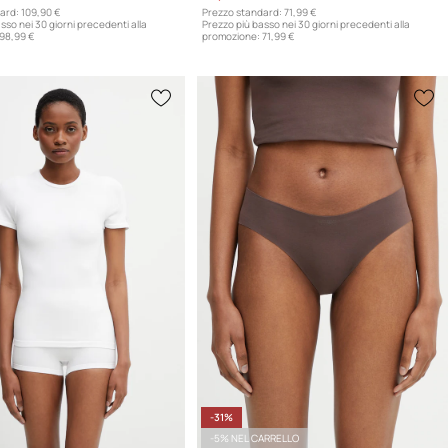
ard:
109,90 €
Prezzo standard:
71,99 €
sso nei 30 giorni precedenti alla
Prezzo più basso nei 30 giorni precedenti alla
98,99 €
promozione:
71,99 €
-31%
-5% NEL CARRELLO