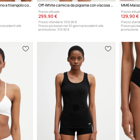
Polo Ralph Lauren reggiseno a triangolo con cotone
Off-White camicia da pigiama con viscosa da donna
Prezzo attuale:
Prezzo attual
299,90 €
129,90 €
Prezzo standard:
559,90 €
Prezzo stand
 precedenti alla
Prezzo più basso nei 30 giorni precedenti alla
Prezzo più ba
promozione:
319,90 €
promozione: