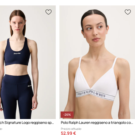
-26%
Sporty & Rich Signature Logo reggiseno sportivo
Polo Ralph Lauren reggiseno a triangolo con cotone
e:
Prezzo attuale:
52,99 €