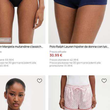
ARRELLO
MM6 Maison Margiela mutandine classiche da donna con cotone
Polo Ralph Lauren hipster da donna con lyocell
e:
Prezzo attuale:
30,99 €
ard:
59,99 €
Prezzo standard:
42,99 €
sso nei 30 giorni precedenti alla
Prezzo più basso nei 30 giorni precedenti alla
40,99 €
promozione:
31,99 €