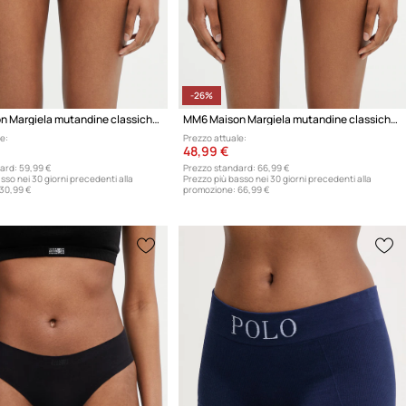
-26%
MM6 Maison Margiela mutandine classiche da donna con cotone
MM6 Maison Margiela mutandine classiche da donna con cotone
e:
Prezzo attuale:
48,99 €
ard:
59,99 €
Prezzo standard:
66,99 €
sso nei 30 giorni precedenti alla
Prezzo più basso nei 30 giorni precedenti alla
30,99 €
promozione:
66,99 €