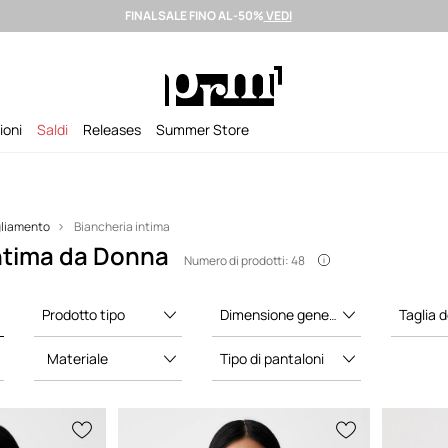
FINAL SALE FINO AL -50%
VEDI
izione entro 24 ore >
Brand premium selezionati >
Summer Sale fino al
ioni
Saldi
Releases
Summer Store
gliamento
Biancheria intima
intima da Donna
Numero di prodotti: 48
Prodotto tipo
Dimensione generale
Taglia de
Materiale
Tipo di pantaloni