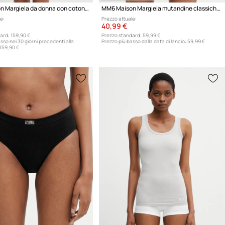
MM6 Maison Margiela da donna con cotone
MM6 Maison Margiela mutandine classiche da donna con cotone
e:
Prezzo attuale:
40,99 €
ard:
159,90 €
Prezzo standard:
59,99 €
sso nei 30 giorni precedenti alla
Prezzo più basso dalla data di lancio:
59,99 €
159,90 €