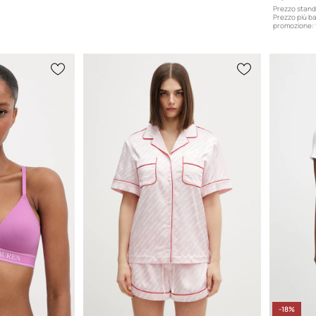
Prezzo stand
Prezzo più ba
promozione:
-18%