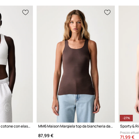
-27%
New Balance reggiseno in cotone con elastan
MM6 Maison Margiela top da biancheria da donna in cotone con elastan
Prezzo attual
87,99 €
71,99 €