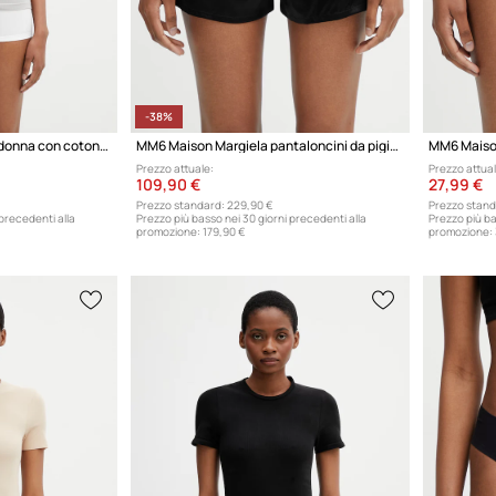
-38%
MM6 Maison Margiela da donna con cotone
MM6 Maison Margiela pantaloncini da pigiama con seta da donna
Prezzo attuale:
Prezzo attual
109,90 €
27,99 €
Prezzo standard:
229,90 €
Prezzo stand
 precedenti alla
Prezzo più basso nei 30 giorni precedenti alla
Prezzo più ba
promozione:
179,90 €
promozione: