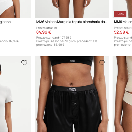
-20%
giseno
MM6 Maison Margiela top da biancheria da donna con cotone
Prezzo attuale:
Prezzo attual
84,99 €
52,99 €
Prezzo standard:
107,99 €
Prezzo stand
lancio:
87,99 €
Prezzo più basso nei 30 giorni precedenti alla
Prezzo più ba
promozione:
88,99 €
promozione: