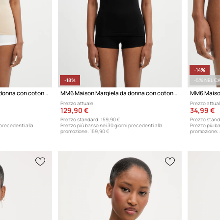
-14%
-18%
-5% NEL C
MM6 Maison Margiela da donna con cotone
MM6 Maison Margiela da donna con cotone
Prezzo attuale:
Prezzo attual
129,90 €
34,99 €
Prezzo standard:
159,90 €
Prezzo stand
 precedenti alla
Prezzo più basso nei 30 giorni precedenti alla
Prezzo più ba
promozione:
159,90 €
promozione: