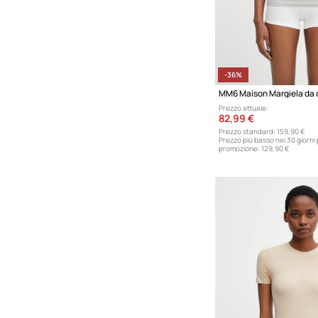
-36%
Prezzo attuale:
82,99 €
Prezzo standard:
159,90 €
Prezzo più basso nei 30 giorni
promozione:
129,90 €