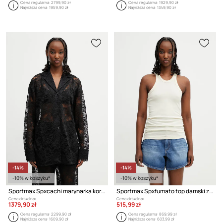
Cena regularna:
2799,90 zł
Cena regularna:
1929,90 zł
Najniższa cena:
1959,90 zł
Najniższa cena:
1349,90 zł
-14%
-14%
-10% w koszyku*
-10% w koszyku*
Sportmax Spxcachi marynarka koronkowa damska
Sportmax Spxfumato top damski z dodatkiem jedwabiu
Cena aktualna:
Cena aktualna:
1379,90 zł
515,99 zł
Cena regularna:
2299,90 zł
Cena regularna:
869,99 zł
Najniższa cena:
1609,90 zł
Najniższa cena:
603,99 zł