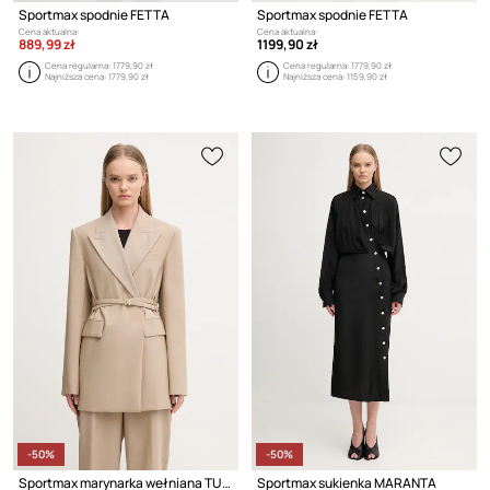
Sportmax spodnie FETTA
Sportmax spodnie FETTA
Cena aktualna:
Cena aktualna:
889,99 zł
1199,90 zł
Cena regularna:
1779,90 zł
Cena regularna:
1779,90 zł
Najniższa cena:
1779,90 zł
Najniższa cena:
1159,90 zł
-50%
-50%
Sportmax marynarka wełniana TUBINGA
Sportmax sukienka MARANTA