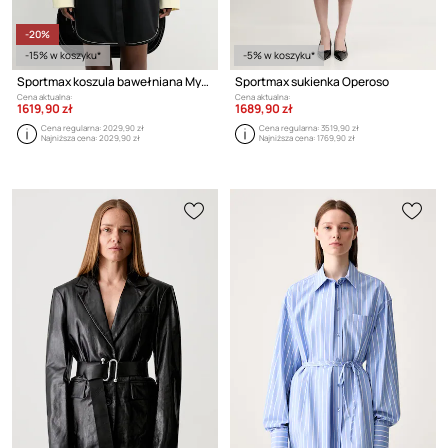
-20%
-15% w koszyku*
-5% w koszyku*
Sportmax koszula bawełniana Myovid2
Sportmax sukienka Operoso
Cena aktualna:
Cena aktualna:
1619,90 zł
1689,90 zł
Cena regularna:
2029,90 zł
Cena regularna:
3519,90 zł
Najniższa cena:
2029,90 zł
Najniższa cena:
1769,90 zł