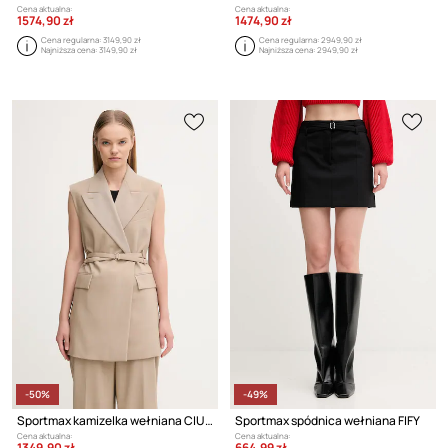
Cena aktualna:
Cena aktualna:
1574,90 zł
1474,90 zł
Cena regularna:
3149,90 zł
Cena regularna:
2949,90 zł
Najniższa cena:
3149,90 zł
Najniższa cena:
2949,90 zł
-50%
-49%
Sportmax kamizelka wełniana CIURMA
Sportmax spódnica wełniana FIFY
Cena aktualna:
Cena aktualna:
1349,90 zł
664,99 zł