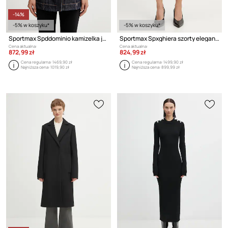
-14%
-5% w koszyku*
-5% w koszyku*
Sportmax Spddominio kamizelka jednorzędowa jeansowa damska
Sportmax Spxghiera szorty eleganckie wełniane damskie
Cena aktualna:
Cena aktualna:
872,99 zł
824,99 zł
Cena regularna:
1469,90 zł
Cena regularna:
1499,90 zł
Najniższa cena:
1019,90 zł
Najniższa cena:
899,99 zł