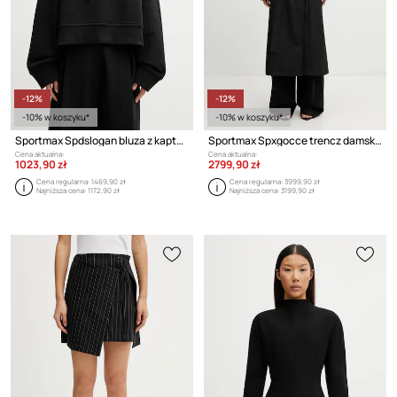
-12%
-12%
-10% w koszyku*
-10% w koszyku*
Sportmax Spdslogan bluza z kapturem bawełniana damska
Sportmax Spxgocce trencz damski z bawełną
Cena aktualna:
Cena aktualna:
1023,90 zł
2799,90 zł
Cena regularna:
1469,90 zł
Cena regularna:
3999,90 zł
Najniższa cena:
1172,90 zł
Najniższa cena:
3199,90 zł