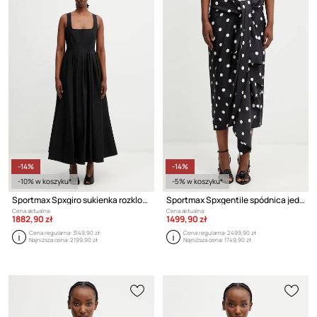
-14%
-14%
-10% w koszyku*
-5% w koszyku*
Sportmax Spxgiro sukienka rozkloszowana gładka bawełniana
Sportmax Spxgentile spódnica jedwabna
Cena aktualna:
Cena aktualna:
1882,90 zł
1499,90 zł
Cena regularna:
3149,90 zł
Cena regularna:
2499,90 zł
Najniższa cena:
2199,90 zł
Najniższa cena:
1749,90 zł