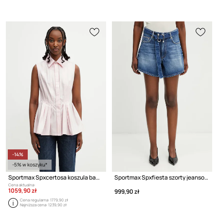
-14%
-5% w koszyku*
Sportmax Spxcertosa koszula bawełniana damska
Sportmax Spxfiesta szorty jeansowe damskie
Cena aktualna:
1059,90 zł
999,90 zł
Cena regularna:
1779,90 zł
Najniższa cena:
1239,90 zł