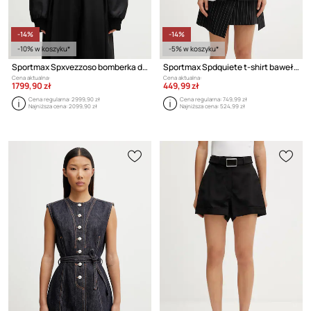
-14%
-14%
-10% w koszyku*
-5% w koszyku*
Sportmax Spxvezzoso bomberka damska
Sportmax Spdquiete t-shirt bawełniany damski
Cena aktualna:
Cena aktualna:
1799,90 zł
449,99 zł
Cena regularna:
2999,90 zł
Cena regularna:
749,99 zł
Najniższa cena:
2099,90 zł
Najniższa cena:
524,99 zł