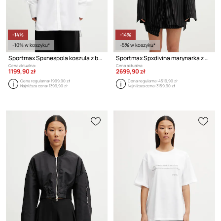
-14%
-14%
-10% w koszyku*
-5% w koszyku*
Sportmax Spxnespola koszula z bawełną damska
Sportmax Spxdivina marynarka z wełną damska
Cena aktualna:
Cena aktualna:
1199,90 zł
2699,90 zł
Cena regularna:
1999,90 zł
Cena regularna:
4519,90 zł
Najniższa cena:
1399,90 zł
Najniższa cena:
3159,90 zł