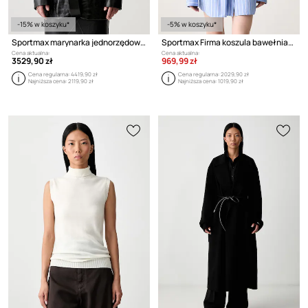
-15% w koszyku*
-5% w koszyku*
Sportmax marynarka jednorzędowa skórzana damska
Sportmax Firma koszula bawełniana damska
Cena aktualna:
Cena aktualna:
3529,90 zł
969,99 zł
Cena regularna:
4419,90 zł
Cena regularna:
2029,90 zł
Najniższa cena:
2119,90 zł
Najniższa cena:
1019,90 zł