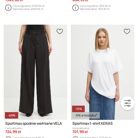
Cena regularna:
2699,90 zł
Cena regularna:
1329,90 zł
Najniższa cena:
2699,90 zł
Najniższa cena:
1329,90 zł
-15%
-49%
-5% w koszyku*
Sportmax spodnie wełniane VELA
Sportmax t-shirt KERAS
Cena aktualna:
Cena aktualna:
724,99 zł
701,99 zł
Cena regularna:
1449,90 zł
Cena regularna:
1279,90 zł