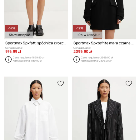
-14%
-12%
-5% w koszyku*
-10% w koszyku*
Sportmax Spxfatti spódnica z rozcięciem z wełną
Sportmax Spxtefrite mała czarna gładka z wełną
Cena aktualna:
Cena aktualna:
976,99 zł
2099,90 zł
Cena regularna:
1629,90 zł
Cena regularna:
2999,90 zł
Najniższa cena:
1139,90 zł
Najniższa cena:
2399,90 zł