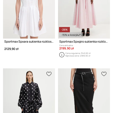
-26%
-15% w koszyku*
Sportmax Spxara sukienka rozkloszowana gładka bawełniana
Sportmax Spxgiro sukienka rozkloszowana gładka bawełniana
Cena aktualna:
2199,90 zł
2129,90 zł
Cena regularna:
3149,90 zł
Najniższa cena:
2989,90 zł