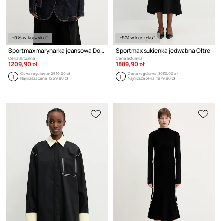
-5% w koszyku*
-5% w koszyku*
Sportmax marynarka jeansowa Domino
Sportmax sukienka jedwabna Oltre
Cena aktualna:
Cena aktualna:
1209,90 zł
1889,90 zł
Cena regularna:
2519,90 zł
Cena regularna:
3939,90 zł
Najniższa cena:
1259,90 zł
Najniższa cena:
1979,90 zł