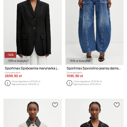
-14%
-10% w koszyku*
-15% w koszyku*
Sportmax Spxboemia marynarka jednorzędowa damska z wiskozą
Sportmax Spxviolino jeansy damskie
Cena aktualna:
Cena aktualna:
2699,90 zł
1595,90 zł
Cena regularna:
4519,90 zł
Cena regularna:
1679,90 zł
Najniższa cena:
3159,90 zł
Najniższa cena:
1679,90 zł