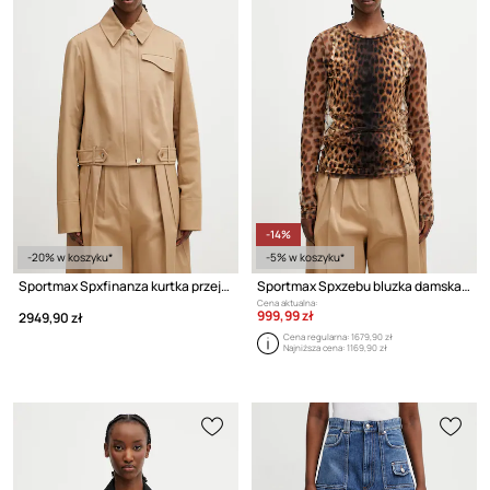
-14%
-20% w koszyku*
-5% w koszyku*
Sportmax Spxfinanza kurtka przejściowa damska bawełniana
Sportmax Spxzebu bluzka damska w panterkę
Cena aktualna:
999,99 zł
2949,90 zł
Cena regularna:
1679,90 zł
Najniższa cena:
1169,90 zł