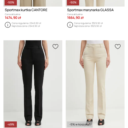
-50%
-50%
Sportmax kurtka CANTORE
Sportmax marynarka GLASSA
Cena aktualna:
Cena aktualna:
1474,90 zł
1664,90 zł
Cena regularna:
2949,90 zł
Cena regularna:
3329,90 zł
Najniższa cena:
2949,90 zł
Najniższa cena:
3329,90 zł
-49%
-5% w koszyku*