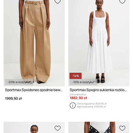
-14%
-20% w koszyku*
-10% w koszyku*
Sportmax Spxidoneo spodnie bawełniane damskie
Sportmax Spxgiro sukienka rozkloszowana gładka bawełniana
Cena aktualna:
1882,90 zł
1999,90 zł
Cena regularna:
3149,90 zł
Najniższa cena:
2199,90 zł