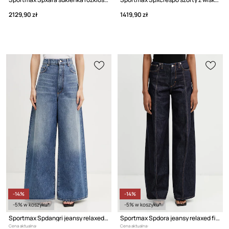
2129,90 zł
1419,90 zł
-14%
-14%
-5% w koszyku*
-5% w koszyku*
Sportmax Spdangri jeansy relaxed fit damskie
Sportmax Spdora jeansy relaxed fit damskie
Cena aktualna:
Cena aktualna: