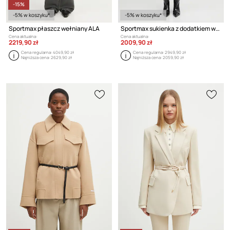
-15%
-5% w koszyku*
-5% w koszyku*
Sportmax płaszcz wełniany ALA
Sportmax sukienka z dodatkiem wełny GARIBO
Cena aktualna:
Cena aktualna:
2219,90 zł
2009,90 zł
Cena regularna:
4049,90 zł
Cena regularna:
2949,90 zł
Najniższa cena:
2629,90 zł
Najniższa cena:
2059,90 zł