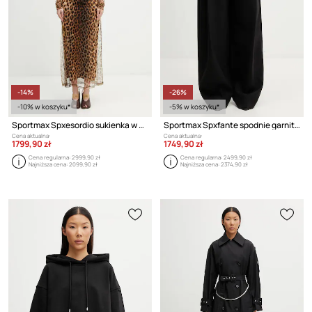
-14%
-26%
-10% w koszyku*
-5% w koszyku*
Sportmax Spxesordio sukienka w panterkę
Sportmax Spxfante spodnie garniturowe z wełną damskie
Cena aktualna:
Cena aktualna:
1799,90 zł
1749,90 zł
Cena regularna:
2999,90 zł
Cena regularna:
2499,90 zł
Najniższa cena:
2099,90 zł
Najniższa cena:
2374,90 zł