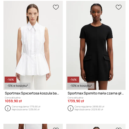
-14%
-14%
-5% w koszyku*
-10% w koszyku*
Sportmax Spxcertosa koszula bawełniana damska
Sportmax Spxmito mała czarna gładka z wiskozą
Cena aktualna:
Cena aktualna:
1059,90 zł
1739,90 zł
Cena regularna:
1779,90 zł
Cena regularna:
2899,90 zł
Najniższa cena:
1239,90 zł
Najniższa cena:
2029,90 zł