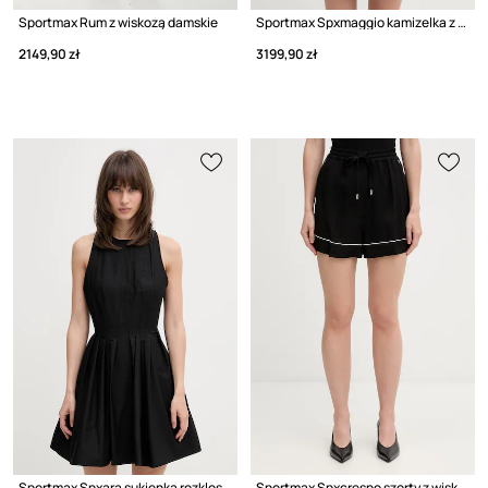
Sportmax Rum z wiskozą damskie
Sportmax Spxmaggio kamizelka z wiskozą damska
2149,90 zł
3199,90 zł
Sportmax Spxara sukienka rozkloszowana gładka bawełniana
Sportmax Spxcrespo szorty z wiskozy damskie