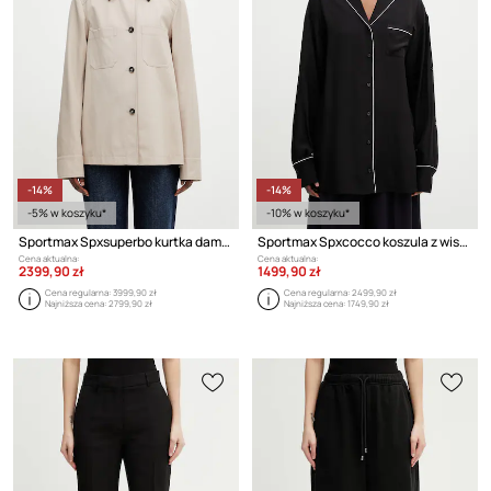
-14%
-14%
-5% w koszyku*
-10% w koszyku*
Sportmax Spxsuperbo kurtka damska
Sportmax Spxcocco koszula z wiskozy damska
Cena aktualna:
Cena aktualna:
2399,90 zł
1499,90 zł
Cena regularna:
3999,90 zł
Cena regularna:
2499,90 zł
Najniższa cena:
2799,90 zł
Najniższa cena:
1749,90 zł