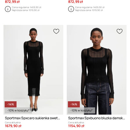
872,99 zł
872,99 zł
Cena regularna:
1469,90 zł
Cena regularna:
1469,90 zł
Najniższa cena:
1019,90 zł
Najniższa cena:
1019,90 zł
-14%
-14%
-10% w koszyku*
-10% w koszyku*
Sportmax Spxcaro sukienka sweterkowa gładka z wiskozą
Sportmax Spxbuono bluzka damska z wiskozą gładka
Cena aktualna:
Cena aktualna:
1679,90 zł
1154,90 zł