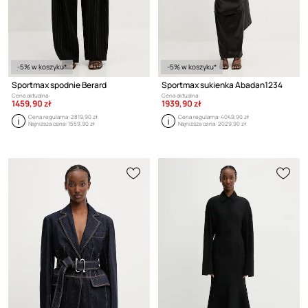
-5% w koszyku*
-5% w koszyku*
Sportmax spodnie Berard
Sportmax sukienka Abadan1234
Cena aktualna:
Cena aktualna:
1459,90 zł
1939,90 zł
Cena regularna:
2819,90 zł
Cena regularna:
4049,90 zł
Najniższa cena:
1559,90 zł
Najniższa cena:
2029,90 zł