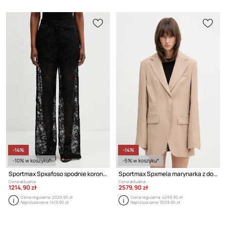
-14%
-14%
-10% w koszyku*
-5% w koszyku*
Sportmax Spxafoso spodnie koronkowe damskie
Sportmax Spxmela marynarka z dodatkiem wełny damska
Cena aktualna:
Cena aktualna:
1214,90 zł
2579,90 zł
Cena regularna:
2029,90 zł
Cena regularna:
4299,90 zł
Najniższa cena:
1419,90 zł
Najniższa cena:
3009,90 zł