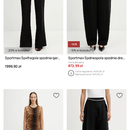
-14%
-20% w koszyku*
-5% w koszyku*
Sportmax Spxfragola spodnie garniturowe z wiskozą damskie
Sportmax Spdnespola spodnie dresowe z bawełną damskie
Cena aktualna:
872,99 zł
1999,90 zł
Cena regularna:
1469,90 zł
Najniższa cena:
1019,90 zł