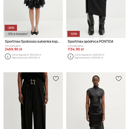
-26%
-5% w koszyku*
-50%
Sportmax Spxbosso sukienka kopertowa w kropki jedwabna
Sportmax spódnica PONTIDA
Cena aktualna:
Cena aktualna:
2469,90 zł
1134,90 zł
Cena regularna:
3529,90 zł
Cena regularna:
2269,90 zł
Najniższa cena:
3349,90 zł
Najniższa cena:
2269,90 zł