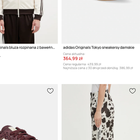
adidas Originals bluza rozpinana z bawełną męska
adidas Originals Tokyo sneakersy damskie
Cena aktualna:
ł
364,99 zł
Cena regularna:
439,99 zł
Najniższa cena z 30 dni przed obniżką:
386,99 zł