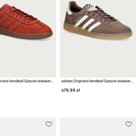
adidas Originals Handball Spezial sneakersy męskie nubukowe
adidas Originals Handball Spezial sneakersy damskie zamszowe
479,99 zł