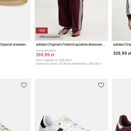
-13%
-10% w koszyku*
adidas Originals Handball Spezial sneakersy damskie
adidas Originals Firebird spodnie dresowe damskie
Cena aktualna:
329,99 z
259,99 zł
Cena regularna:
299,99 zł
Najniższa cena z 30 dni przed obniżką:
299,99 zł