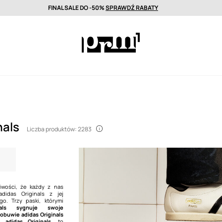
FINAL SALE DO -50%
SPRAWDŹ RABATY
wa nawet w 24h >
Wyselekcjonowane marki premium >
FINAL SALE DO
nals
Liczba produktów: 2283
iwości, że każdy z nas
adidas Originals z jej
go. Trzy paski, którymi
nals sygnuje swoje
obuwie adidas Originals
 adidas Originals
, to