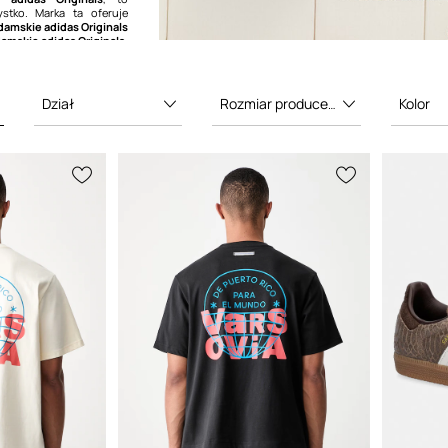
stko. Marka ta oferuje
amskie adidas Originals
amskie adidas Originals
,
 ogromną popularnością.
Dział
Rozmiar producenta
Kolor