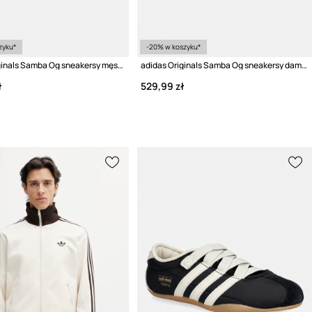
zyku*
-20% w koszyku*
adidas Originals Samba Og sneakersy męskie skórzane
adidas Originals Samba Og sneakersy damskie
ł
529,99 zł