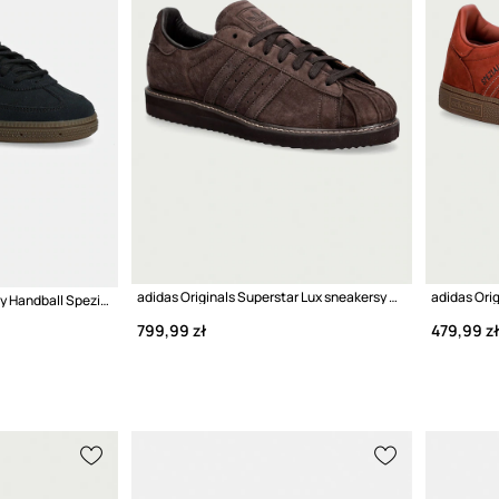
adidas Originals Superstar Lux sneakersy męskie zamszowe
adidas Originals sneakersy Handball Spezial
799,99 zł
479,99 zł