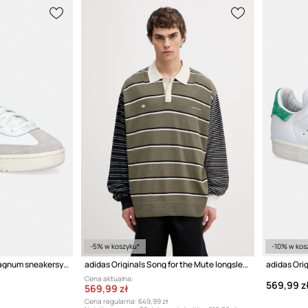
-5% w koszyku*
-10% w kos
adidas Originals Tango Magnum sneakersy męskie skórzane
adidas Originals Song for the Mute longsleeve męski
Cena aktualna:
569,99 z
569,99 zł
Cena regularna:
649,99 zł