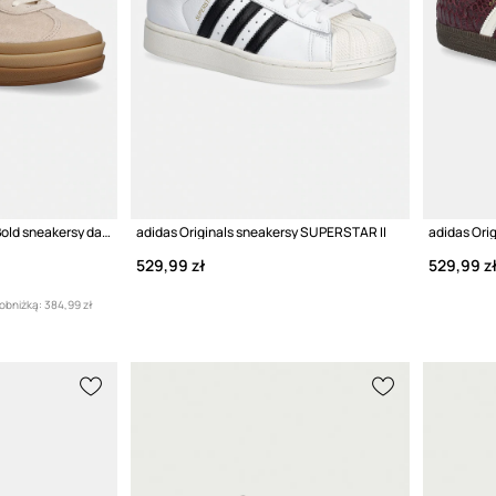
adidas Originals Gazelle Bold sneakersy damskie skórzane
adidas Originals sneakersy SUPERSTAR II
529,99 zł
529,99 z
 obniżką:
384,99 zł