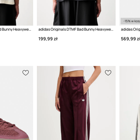
-15% w kos
adidas Originals DTMF Bad Bunny Heavyweight Merch T-shirt bawełniany
adidas Originals DTMF Bad Bunny Heavyweight Merch T-shirt bawełniany
199,99 zł
569,99 z