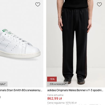
-15%
zyku*
-5% w koszyku*
adidas Originals Stan Smith 80s sneakersy męskie skórzane
adidas Originals Wales Bonner x Y-3 spodnie dresowe męskie
Cena aktualna:
ł
862,99 zł
Cena regularna:
1079,90 zł