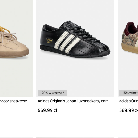
-20% w koszyku*
-15% w kos
adidas Originals Gazelle Indoor sneakersy damskie nubukowe
adidas Originals Japan Lux sneakersy damskie skórzane
569,99 zł
569,99 z