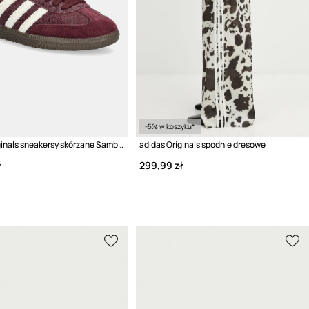
-5% w koszyku*
adidas Originals sneakersy skórzane Samba Og
adidas Originals spodnie dresowe
ł
299,99 zł