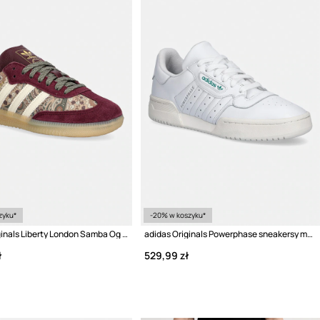
zyku*
-20% w koszyku*
adidas Originals Liberty London Samba Og sneakersy damskie
adidas Originals Powerphase sneakersy męskie skórzane
ł
529,99 zł