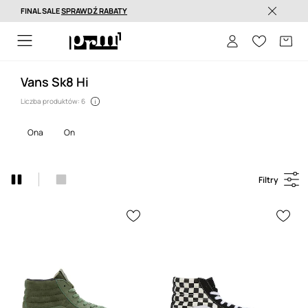
FINAL SALE
SPRAWDŹ RABATY
Dostawa nawet w 24h >
Vans Sk8 Hi
Liczba produktów: 6
ona
on
Filtry