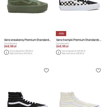
-50%
Vans sneakersy Premium Standards Sk8-Hi Reissue 38 Platform
Vans trampki Premium Standards Sk8-Hi Reissue 38
Cena aktualna:
Cena aktualna:
249,99 zł
249,99 zł
Cena regularna:
539,99 zł
Cena regularna:
499,99 zł
Najniższa cena:
269,99 zł
Najniższa cena:
499,99 zł