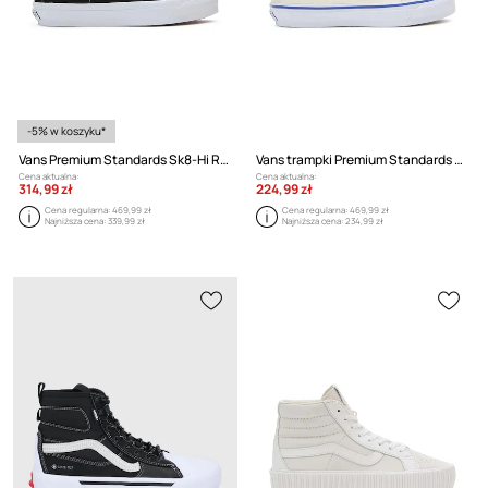
-5% w koszyku*
Vans Premium Standards Sk8-Hi Reissue 38
Vans trampki Premium Standards Sk8-Hi Reissue 38
Cena aktualna:
Cena aktualna:
314,99 zł
224,99 zł
Cena regularna:
469,99 zł
Cena regularna:
469,99 zł
Najniższa cena:
339,99 zł
Najniższa cena:
234,99 zł