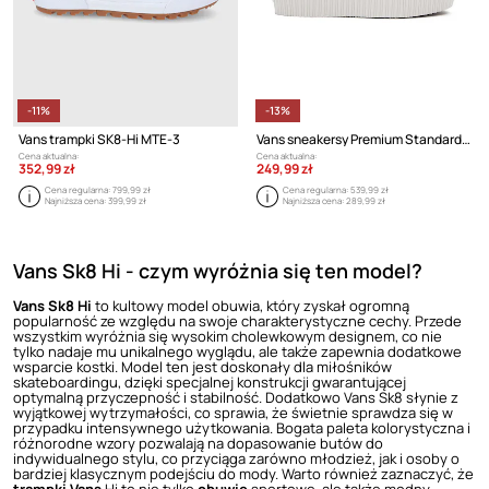
-11%
-13%
Vans trampki SK8-Hi MTE-3
Vans sneakersy Premium Standards Sk8-Hi Reissue 38 Platform
Cena aktualna:
Cena aktualna:
352,99 zł
249,99 zł
Cena regularna:
799,99 zł
Cena regularna:
539,99 zł
Najniższa cena:
399,99 zł
Najniższa cena:
289,99 zł
Vans Sk8 Hi - czym wyróżnia się ten model?
Vans
Sk8 Hi
to kultowy model obuwia, który zyskał ogromną
popularność ze względu na swoje charakterystyczne cechy. Przede
wszystkim wyróżnia się wysokim cholewkowym designem, co nie
tylko nadaje mu unikalnego wyglądu, ale także zapewnia dodatkowe
wsparcie kostki. Model ten jest doskonały dla miłośników
skateboardingu, dzięki specjalnej konstrukcji gwarantującej
optymalną przyczepność i stabilność. Dodatkowo Vans Sk8 słynie z
wyjątkowej wytrzymałości, co sprawia, że świetnie sprawdza się w
przypadku intensywnego użytkowania. Bogata paleta kolorystyczna i
różnorodne wzory pozwalają na dopasowanie butów do
indywidualnego stylu, co przyciąga zarówno młodzież, jak i osoby o
bardziej klasycznym podejściu do mody. Warto również zaznaczyć, że
trampki Vans
Hi to nie tylko
obuwie
sportowe, ale także modny