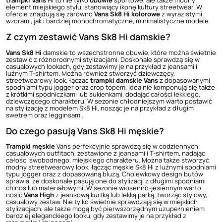
element miejskiego stylu, stanowiący ikonę kultury streetwear. W
ofercie znajdują się zarówno
Vans Sk8 Hi kolorowe
z wyrazistymi
wzorami, jak i bardziej monochromatyczne, minimalistyczne modele.
Z czym zestawić Vans Sk8 Hi damskie?
Vans Sk8 Hi
damskie to wszechstronne obuwie, które można świetnie
zestawić z różnorodnymi stylizacjami. Doskonale sprawdzą się w
casualowych lookach, gdy zestawimy je na przykład z jeansami i
luźnym T-shirtem. Można również stworzyć dziewczęcy,
streetwearowy look, łącząc
trampki damskie Vans
z dopasowanymi
spodniami typu jogger oraz crop topem. Idealnie komponują się także
z krótkimi spódniczkami lub sukienkami, dodając całości lekkiego,
dziewczęcego charakteru. W sezonie chłodniejszym warto postawić
na stylizację z modelem Sk8 Hi, nosząc je na przykład z długim
swetrem oraz legginsami.
Do czego pasują Vans Sk8 Hi męskie?
Trampki męskie
Vans perfekcyjnie sprawdzą się w codziennych
casualowych outfitach, zestawione z jeansami i T-shirtem, nadając
całości swobodnego, miejskiego charakteru. Można także stworzyć
modny streetwearowy look, łącząc męskie Sk8 Hi z luźnymi spodniami
typu jogger oraz z dopasowaną bluzą. Cholewkowy design butów
sprawia, że doskonale pasują one do stylizacji z długimi spodniami
chinos lub materiałowymi. W sezonie wiosenno-jesiennym warto
nosić
Vans High
z jeansową kurtką lub lekką parką, tworząc stylowy,
casualowy zestaw. Nie tylko świetnie sprawdzają się w miejskich
stylizacjach, ale także mogą być pierwszorzędnym uzupełnieniem
bardziej eleganckiego looku, gdy zestawimy je na przykład z