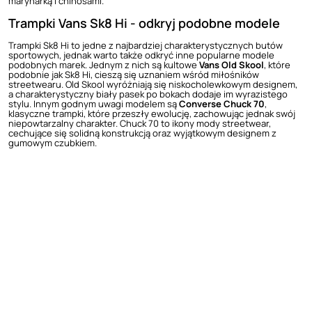
marynarką i chinosami.
Trampki Vans Sk8 Hi - odkryj podobne modele
Trampki Sk8 Hi to jedne z najbardziej charakterystycznych butów
sportowych, jednak warto także odkryć inne popularne modele
podobnych marek. Jednym z nich są kultowe
Vans Old Skool
, które
podobnie jak Sk8 Hi, cieszą się uznaniem wśród miłośników
streetwearu. Old Skool wyróżniają się niskocholewkowym designem,
a charakterystyczny biały pasek po bokach dodaje im wyrazistego
stylu. Innym godnym uwagi modelem są
Converse Chuck 70
,
klasyczne trampki, które przeszły ewolucję, zachowując jednak swój
niepowtarzalny charakter. Chuck 70 to ikony mody streetwear,
cechujące się solidną konstrukcją oraz wyjątkowym designem z
gumowym czubkiem.