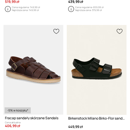
519,99 zł
439,99 zł
Cena regularna:
749,99 zł
Cena regularna:
659,99 zł
Najniższa cena:
749,99 zł
Najniższa cena:
379,99 zł
-5% w koszyku*
Fracap sandały skórzane Sandals
Birkenstock Milano Birko-Flor sandały
Cena aktualna:
406,99 zł
449,99 zł