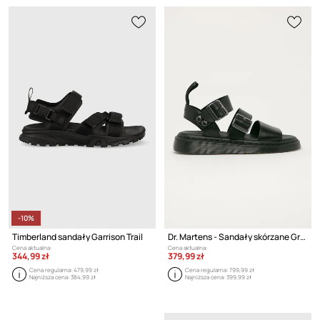
-10%
Timberland sandały Garrison Trail
Dr. Martens - Sandały skórzane Gryphon
Cena aktualna:
Cena aktualna:
344,99 zł
379,99 zł
Cena regularna:
479,99 zł
Cena regularna:
799,99 zł
Najniższa cena:
384,99 zł
Najniższa cena:
399,99 zł