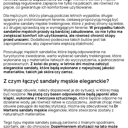
posiadają regulowane zapięcia nie tylko na palcach, ale również na
pięcie, co gwarantuje ich komfortowe użytkowanie.
Dla mężczyzn, którzy planują podczas letnich wyjazdów, długie
spacery po zróżnicowanym terenie, ciekawą propozycją mogą być
wygodne sandały męskie trekkingowe, które z jednej strony są lekkie,
a z drugiej sprawdzą się w wymagającym terenie.
W przypadku takich
sandałów męskich przody są bardziej zabudowane, co nie tylko ma
zwiększać komfort ich użytkowania, ale również chronić stopy
przed urazami.
Dodatkowo podeszwa takich butów jest tak
zaprojektowana, aby zapewniała większą stabilność.
Poszukując męskich sandałów, które będą odpowiednie na
turystyczne zwiedzanie, warto wybierać sandały trekkingowe, które
wykonane są z materiałów łatwych do wyczyszczenia, a jednocześnie
przewiewnych.
Z kolei do pracy, w letnie dni można założyć
eleganckie sandały, które będą wykonane z najwyższej jakości
materiałów, takich jak skóra czy zamsz.
Z czym łączyć sandały męskie eleganckie?
Wybierając obuwie, należy dopasować je do sytuacji, w której mają
być noszone.
Na plażę czy basen odpowiednie będą
japonki
albo
klapki
, wykonane z tworzywa sztucznego,
które będzie odporne na
działanie wody, jak również łatwe w czyszczeniu. Jednak chcąc mieć
obuwie pasujące do każdej stylizacji, można się zdecydować na
Dr
Martens sandały męskie
eleganckie, które stworzone zostały z
naturalnych materiałów.
Tego typu męskie sandały pasują zarówno z lnianymi spodniami,
szortami, jak i do chinosów.
Dopełnieniem stylizacji na lato może