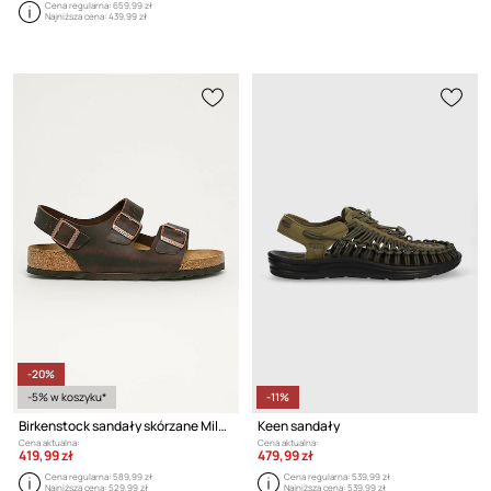
Cena regularna:
659,99 zł
Najniższa cena:
439,99 zł
-20%
-5% w koszyku*
-11%
Birkenstock sandały skórzane Milano
Keen sandały
Cena aktualna:
Cena aktualna:
419,99 zł
479,99 zł
Cena regularna:
589,99 zł
Cena regularna:
539,99 zł
Najniższa cena:
529,99 zł
Najniższa cena:
539,99 zł