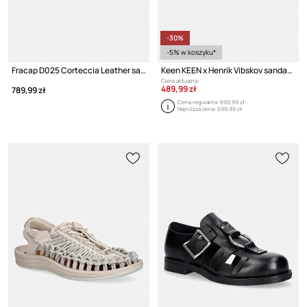
-30%
-5% w koszyku*
Fracap D025 Corteccia Leather sandały męskie skórzane
Keen KEEN x Henrik Vibskov sandały zamszowe
Cena aktualna:
489,99 zł
789,99 zł
Cena regularna:
699,99 zł
Najniższa cena:
699,99 zł