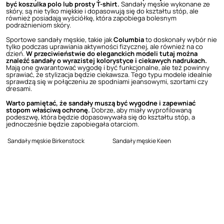
być koszulka polo lub prosty T-shirt.
Sandały męskie wykonane ze
skóry, są nie tylko miękkie i dopasowują się do kształtu stóp, ale
również posiadają wyściółkę, która zapobiega bolesnym
podrażnieniom skóry.
Sportowe sandały męskie, takie jak
Columbia
to doskonały wybór nie
tylko podczas uprawiania aktywności fizycznej, ale również na co
dzień.
W przeciwieństwie do eleganckich modeli tutaj można
znaleźć sandały o wyrazistej kolorystyce i ciekawych nadrukach.
Mają one gwarantować wygodę i być funkcjonalne, ale też powinny
sprawiać, że stylizacja będzie ciekawsza. Tego typu modele idealnie
sprawdzą się w połączeniu ze spodniami jeansowymi, szortami czy
dresami.
Warto pamiętać, że sandały muszą być wygodne i zapewniać
stopom właściwą ochronę.
Dobrze, aby miały wyprofilowaną
podeszwę, która będzie dopasowywała się do kształtu stóp, a
jednocześnie będzie zapobiegała otarciom.
Sandały męskie Birkenstock
Sandały męskie Keen