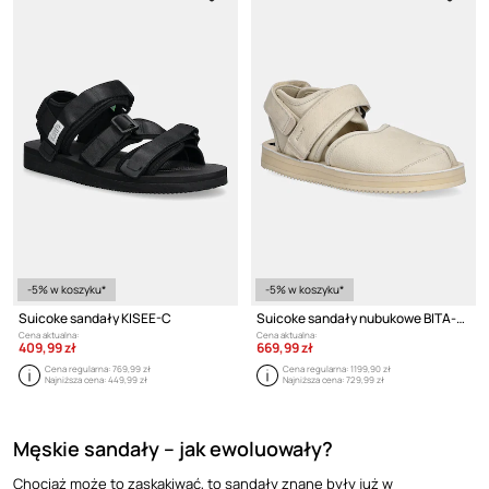
-5% w koszyku*
-5% w koszyku*
Suicoke sandały KISEE-C
Suicoke sandały nubukowe BITA-2-L
Cena aktualna:
Cena aktualna:
409,99 zł
669,99 zł
Cena regularna:
769,99 zł
Cena regularna:
1199,90 zł
Najniższa cena:
449,99 zł
Najniższa cena:
729,99 zł
Męskie sandały – jak ewoluowały?
Chociaż może to zaskakiwać, to sandały znane były już w