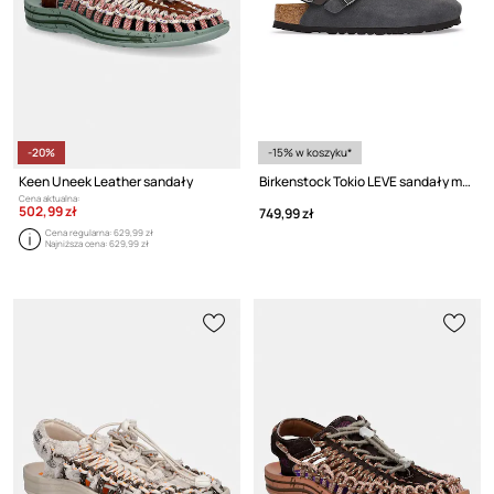
-20%
-15% w koszyku*
Keen Uneek Leather sandały
Birkenstock Tokio LEVE sandały męskie zamszowe
Cena aktualna:
502,99 zł
749,99 zł
Cena regularna:
629,99 zł
Najniższa cena:
629,99 zł