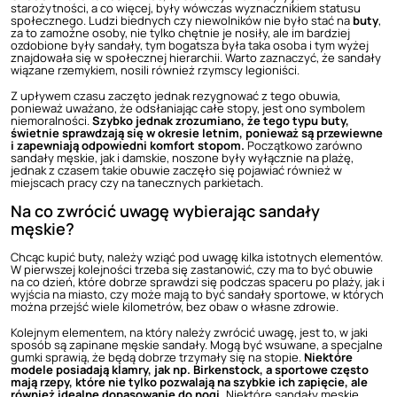
starożytności, a co więcej, były wówczas wyznacznikiem statusu
społecznego. Ludzi biednych czy niewolników nie było stać na
buty
,
za to zamożne osoby, nie tylko chętnie je nosiły, ale im bardziej
ozdobione były sandały, tym bogatsza była taka osoba i tym wyżej
znajdowała się w społecznej hierarchii. Warto zaznaczyć, że sandały
wiązane rzemykiem, nosili również rzymscy legioniści.
Z upływem czasu zaczęto jednak rezygnować z tego obuwia,
ponieważ uważano, że odsłaniając całe stopy, jest ono symbolem
niemoralności.
Szybko jednak zrozumiano, że tego typu buty,
świetnie sprawdzają się w okresie letnim, ponieważ są przewiewne
i zapewniają odpowiedni komfort stopom.
Początkowo zarówno
sandały męskie, jak i damskie, noszone były wyłącznie na plażę,
jednak z czasem takie obuwie zaczęło się pojawiać również w
miejscach pracy czy na tanecznych parkietach.
Na co zwrócić uwagę wybierając sandały
męskie?
Chcąc kupić buty, należy wziąć pod uwagę kilka istotnych elementów.
W pierwszej kolejności trzeba się zastanowić, czy ma to być obuwie
na co dzień, które dobrze sprawdzi się podczas spaceru po plaży, jak i
wyjścia na miasto, czy może mają to być sandały sportowe, w których
można przejść wiele kilometrów, bez obaw o własne zdrowie.
Kolejnym elementem, na który należy zwrócić uwagę, jest to, w jaki
sposób są zapinane męskie sandały. Mogą być wsuwane, a specjalne
gumki sprawią, że będą dobrze trzymały się na stopie.
Niektóre
modele posiadają klamry, jak np.
Birkenstock
, a sportowe często
mają rzepy, które nie tylko pozwalają na szybkie ich zapięcie, ale
również idealne dopasowanie do nogi.
Niektóre sandały męskie