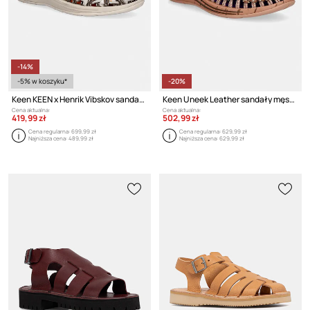
-14%
-5% w koszyku*
-20%
Keen KEEN x Henrik Vibskov sandały zamszowe
Keen Uneek Leather sandały męskie
Cena aktualna:
Cena aktualna:
419,99 zł
502,99 zł
Cena regularna:
699,99 zł
Cena regularna:
629,99 zł
Najniższa cena:
489,99 zł
Najniższa cena:
629,99 zł