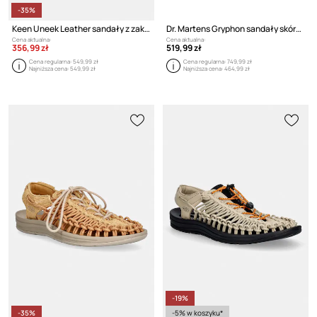
-35%
Keen Uneek Leather sandały z zakrytymi palcami
Dr. Martens Gryphon sandały skórzane
Cena aktualna:
Cena aktualna:
356,99 zł
519,99 zł
Cena regularna:
549,99 zł
Cena regularna:
749,99 zł
Najniższa cena:
549,99 zł
Najniższa cena:
464,99 zł
-19%
-35%
-5% w koszyku*