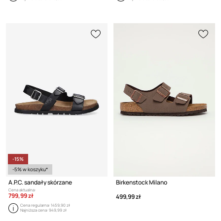
-15%
-5% w koszyku*
A.P.C. sandały skórzane
Birkenstock Milano
Cena aktualna:
799,99 zł
499,99 zł
Cena regularna:
1459,90 zł
Najniższa cena:
949,99 zł