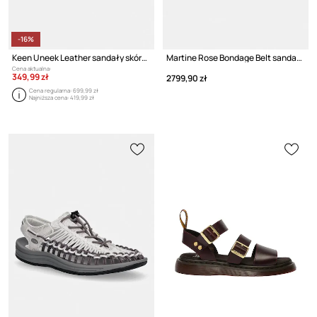
-16%
Keen Uneek Leather sandały skórzane
Martine Rose Bondage Belt sandały męskie skórzane
Cena aktualna:
349,99 zł
2799,90 zł
Cena regularna:
699,99 zł
Najniższa cena:
419,99 zł