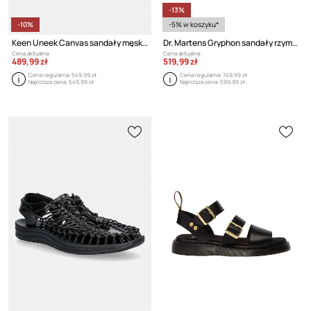
-13%
-10%
-5% w koszyku*
Keen Uneek Canvas sandały męskie
Dr. Martens Gryphon sandały rzymianki skórzane
Cena aktualna:
Cena aktualna:
489,99 zł
519,99 zł
Cena regularna:
549,99 zł
Cena regularna:
749,99 zł
Najniższa cena:
549,99 zł
Najniższa cena:
599,99 zł