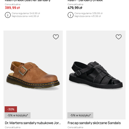
Cena aktualna:
Cena aktualna:
389,99 zł
479,99 zł
Cena regularna:
549,99 zł
Cena regularna:
539,99 zł
Najniższa cena:
446,99 zł
Najniższa cena:
431,99 zł
-30%
-5% w koszyku*
-5% w koszyku*
Dr. Martens sandały nubukowe Jorge II Mule
Fracap sandały skórzane Sandals
Cena aktualna:
Cena aktualna: