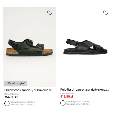
-5% w koszyku*
Polo Ralph Lauren sandały skórzane Zane
Birkenstock sandały nubukowe Milano
Cena aktualna:
Cena aktualna:
519,99 zł
354,99 zł
Cena regularna:
749,99 zł
Cena regularna:
539,99 zł
Najniższa cena:
539,99 zł
Najniższa cena:
329,99 zł