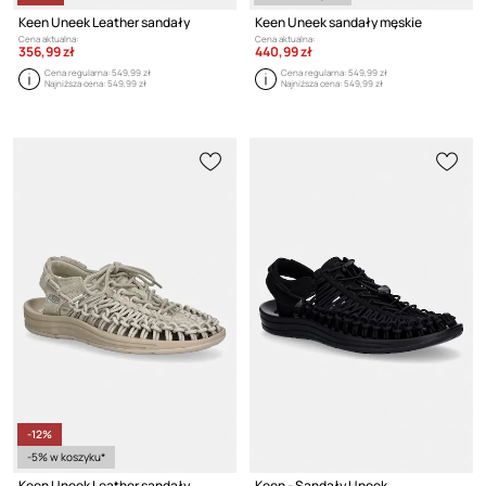
Keen Uneek Leather sandały
Keen Uneek sandały męskie
Cena aktualna:
Cena aktualna:
356,99 zł
440,99 zł
Cena regularna:
549,99 zł
Cena regularna:
549,99 zł
Najniższa cena:
549,99 zł
Najniższa cena:
549,99 zł
-12%
-5% w koszyku*
Keen Uneek Leather sandały
Keen - Sandały Uneek