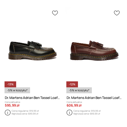
-13%
-12%
-5% w koszyku*
-5% w koszyku*
Dr. Martens Adrian Ben Tassel Loafer mokasyny skórzane
Dr. Martens Adrian Ben Tassel Loafer mokasyny skórzane
Cena aktualna:
Cena aktualna:
595,99 zł
606,99 zł
Cena regularna:
919,99 zł
Cena regularna:
919,99 zł
Najniższa cena:
689,99 zł
Najniższa cena:
689,99 zł