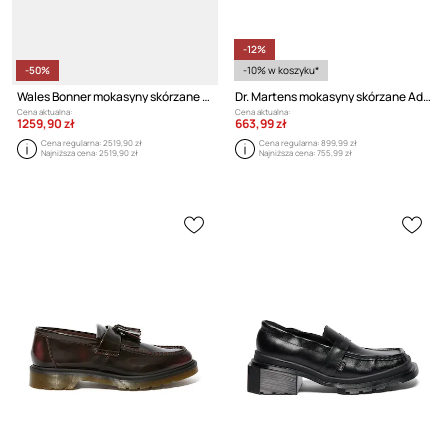
-12%
-50%
-10% w koszyku*
Wales Bonner mokasyny skórzane Studded Slipper
Dr. Martens mokasyny skórzane Adrian YS Tassel Loafer
Cena aktualna:
Cena aktualna:
1259,90 zł
663,99 zł
Cena regularna:
2519,90 zł
Cena regularna:
899,99 zł
Najniższa cena:
2519,90 zł
Najniższa cena:
755,99 zł