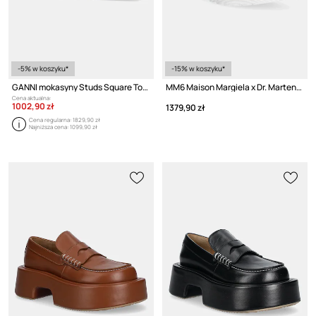
-5% w koszyku*
-15% w koszyku*
GANNI mokasyny Studs Square Toe Loafer Box
MM6 Maison Margiela x Dr. Martens mokasyny skórzane
Cena aktualna:
1002,90 zł
1379,90 zł
Cena regularna:
1829,90 zł
Najniższa cena:
1099,90 zł