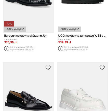
-17%
-5% w koszyku*
-10% w koszyku*
Barbour mokasyny skórzane Jen
UGG mokasyny zamszowe W Ellis Loafer
Cena aktualna:
Cena aktualna:
376,99 zł
539,99 zł
Cena regularna:
769,99 zł
Cena regularna:
819,99 zł
Najniższa cena:
455,99 zł
Najniższa cena:
546,99 zł