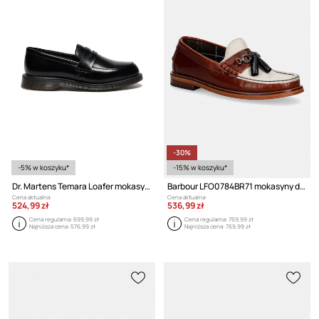
-30%
-5% w koszyku*
-15% w koszyku*
Dr. Martens Temara Loafer mokasyny damskie skórzane
Barbour LFO0784BR71 mokasyny damskie skórzane
Cena aktualna:
Cena aktualna:
524,99 zł
536,99 zł
Cena regularna:
699,99 zł
Cena regularna:
769,99 zł
Najniższa cena:
576,99 zł
Najniższa cena:
769,99 zł