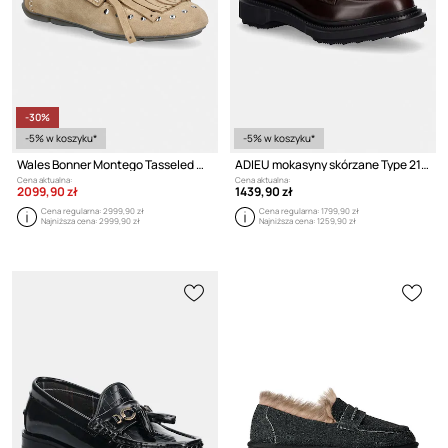
-30%
-5% w koszyku*
-5% w koszyku*
Wales Bonner Montego Tasseled mokasyny damskie zamszowe
ADIEU mokasyny skórzane Type 218
Cena aktualna:
Cena aktualna:
2099,90 zł
1439,90 zł
Cena regularna:
2999,90 zł
Cena regularna:
1799,90 zł
Najniższa cena:
2999,90 zł
Najniższa cena:
1259,90 zł