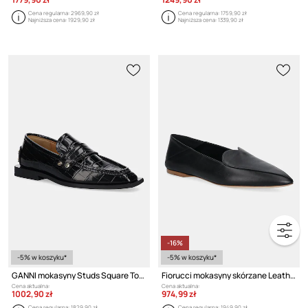
Cena regularna:
2969,90 zł
Cena regularna:
1759,90 zł
Najniższa cena:
1929,90 zł
Najniższa cena:
1339,90 zł
-16%
-5% w koszyku*
-5% w koszyku*
GANNI mokasyny Studs Square Toe Loafer Shiny Croco
Fiorucci mokasyny skórzane Leather Heart Loafers
Cena aktualna:
Cena aktualna:
1002,90 zł
974,99 zł
Cena regularna:
1829,90 zł
Cena regularna:
1949,90 zł