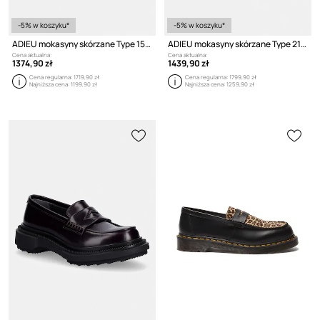
-5% w koszyku*
-5% w koszyku*
ADIEU mokasyny skórzane Type 159
ADIEU mokasyny skórzane Type 218
Cena aktualna:
Cena aktualna:
1374,90 zł
1439,90 zł
Cena regularna:
1719,90 zł
Cena regularna:
1799,90 zł
Najniższa cena:
1199,90 zł
Najniższa cena:
1259,90 zł