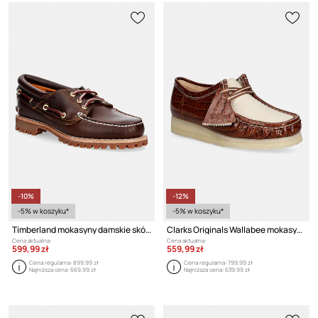
-10%
-12%
-5% w koszyku*
-5% w koszyku*
Timberland mokasyny damskie skórzane
Clarks Originals Wallabee mokasyny damskie skórzane
Cena aktualna:
Cena aktualna:
599,99 zł
559,99 zł
Cena regularna:
899,99 zł
Cena regularna:
799,99 zł
Najniższa cena:
669,99 zł
Najniższa cena:
639,99 zł