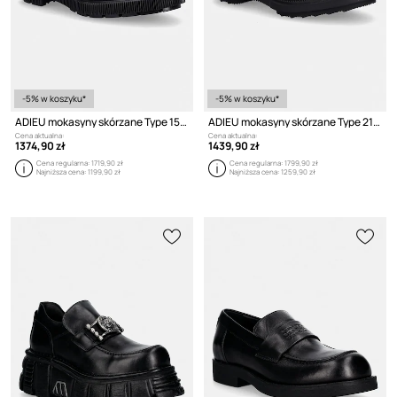
-5% w koszyku*
-5% w koszyku*
ADIEU mokasyny skórzane Type 159
ADIEU mokasyny skórzane Type 218
Cena aktualna:
Cena aktualna:
1374,90 zł
1439,90 zł
Cena regularna:
1719,90 zł
Cena regularna:
1799,90 zł
Najniższa cena:
1199,90 zł
Najniższa cena:
1259,90 zł