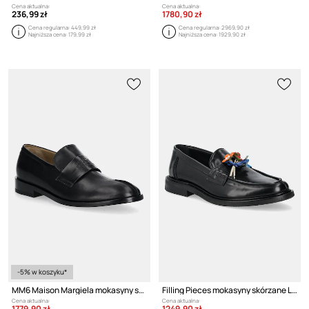
Cena aktualna:
Cena aktualna:
236,99 zł
1780,90 zł
Cena regularna:
449,99 zł
Cena regularna:
2969,90 zł
Najniższa cena:
179,99 zł
Najniższa cena:
1929,90 zł
-5% w koszyku*
MM6 Maison Margiela mokasyny skórzane
Filling Pieces mokasyny skórzane Loafer Bouquet
Cena aktualna:
Cena aktualna:
1779,90 zł
1249,90 zł