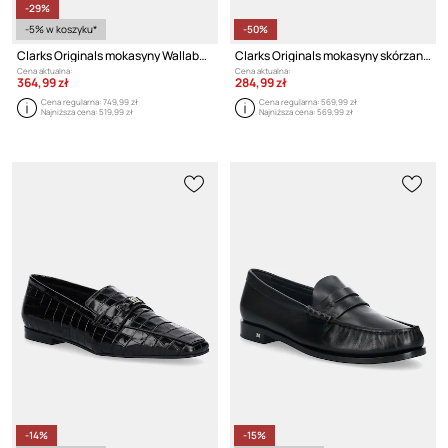
-29%
-5% w koszyku*
-50%
Clarks Originals mokasyny Wallabee T Bar
Clarks Originals mokasyny skórzane Straven Edge
Cena aktualna:
Cena aktualna:
364,99 zł
284,99 zł
Cena regularna:
749,99 zł
Cena regularna:
569,99 zł
Najniższa cena:
519,99 zł
Najniższa cena:
569,99 zł
-14%
-15%