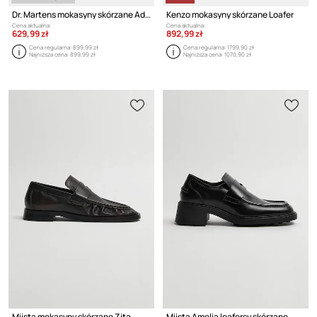
Dr. Martens mokasyny skórzane Adrian YS Tassel Loafer
Kenzo mokasyny skórzane Loafer
Cena aktualna:
Cena aktualna:
629,99 zł
892,99 zł
Cena regularna:
899,99 zł
Cena regularna:
1799,90 zł
Najniższa cena:
899,99 zł
Najniższa cena:
1070,90 zł
Miista mokasyny skórzane Zita
Miista Amelia loafersy skórzane