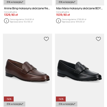
-5% w koszyku*
-5% w koszyku*
Anine Bing mokasyny skórzane freya
Max Mara mokasyny skórzane BOYMOC
Cena aktualna:
Cena aktualna:
1329,90 zł
1539,90 zł
Cena regularna:
2149,90 zł
Cena regularna:
2799,90 zł
Najniższa cena:
1547,90 zł
Najniższa cena:
1819,90 zł
-14%
-14%
-5% w koszyku*
-5% w koszyku*