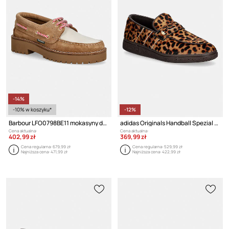
-14%
-10% w koszyku*
-12%
Barbour LFO0798BE11 mokasyny damskie
adidas Originals Handball Spezial Loafer mokasyny damskie skórzane
Cena aktualna:
Cena aktualna:
402,99 zł
369,99 zł
Cena regularna:
679,99 zł
Cena regularna:
529,99 zł
Najniższa cena:
471,99 zł
Najniższa cena:
422,99 zł