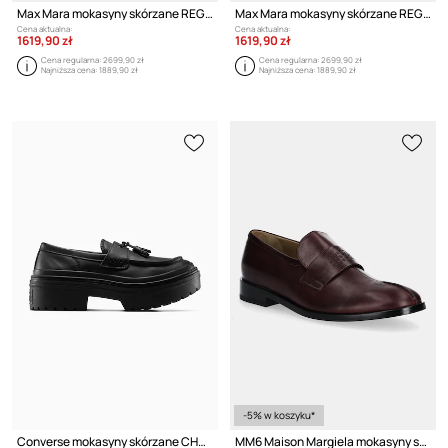
Max Mara mokasyny skórzane REGENTMOC
Max Mara mokasyny skórzane REGENTMOC
Cena aktualna:
Cena aktualna:
1619,90 zł
1619,90 zł
Cena regularna:
2699,90 zł
Cena regularna:
2699,90 zł
Najniższa cena:
1889,90 zł
Najniższa cena:
1889,90 zł
-5% w koszyku*
Converse mokasyny skórzane CHUCK TAYLOR ALL STAR LUGGED HEEL LOAFER
MM6 Maison Margiela mokasyny skórzane