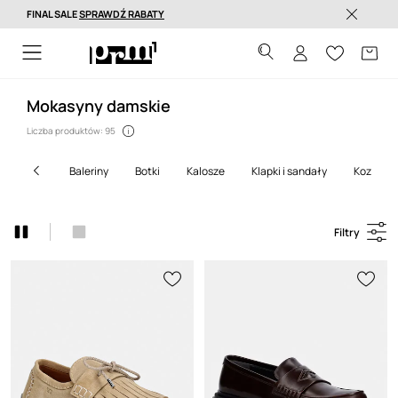
FINAL SALE
SPRAWDŹ RABATY
Dostawa nawet w 24h >
Mokasyny damskie
Liczba produktów: 95
baleriny
botki
kalosze
klapki i sandały
kozaki
Filtry