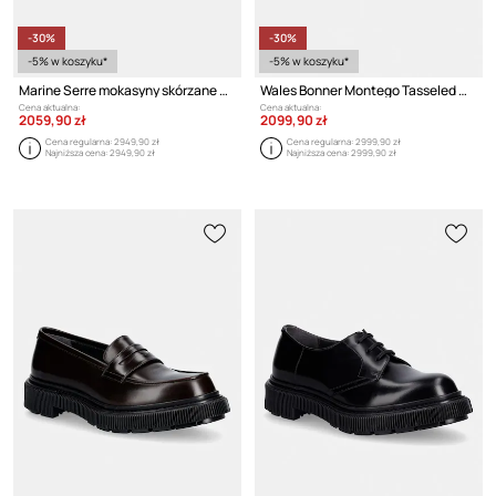
-30%
-30%
-5% w koszyku*
-5% w koszyku*
Marine Serre mokasyny skórzane Shiny Leather Ms Loaf
Wales Bonner Montego Tasseled mokasyny damskie skórzane
Cena aktualna:
Cena aktualna:
2059,90 zł
2099,90 zł
Cena regularna:
2949,90 zł
Cena regularna:
2999,90 zł
Najniższa cena:
2949,90 zł
Najniższa cena:
2999,90 zł