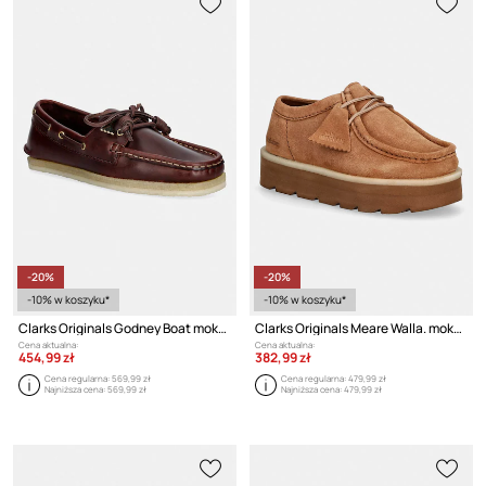
-20%
-20%
-10% w koszyku*
-10% w koszyku*
Clarks Originals Godney Boat mokasyny damskie skórzane
Clarks Originals Meare Walla. mokasyny damskie zamszowe
Cena aktualna:
Cena aktualna:
454,99 zł
382,99 zł
Cena regularna:
569,99 zł
Cena regularna:
479,99 zł
Najniższa cena:
569,99 zł
Najniższa cena:
479,99 zł