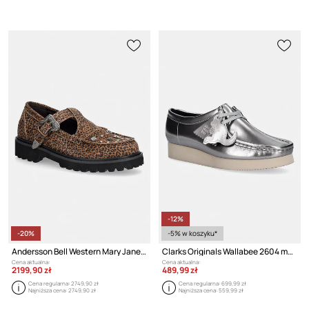
-12%
-20%
-5% w koszyku*
Andersson Bell Western Mary Jane mokasyny damskie skórzane
Clarks Originals Wallabee 2604 mokasyny damskie skórzane
Cena aktualna:
Cena aktualna:
2199,90 zł
489,99 zł
Cena regularna:
2749,90 zł
Cena regularna:
699,99 zł
Najniższa cena:
2749,90 zł
Najniższa cena:
559,99 zł