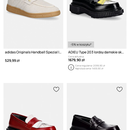
-5% w koszyku*
adidas Originals Handball Spezial lordsy damskie zamszowe
ADIEU Type 203 lordsy damskie skórzane
Cena aktualna:
1679,90 zł
529,99 zł
Cena regularna:
2099,90 zł
Najniższa cena:
1469,90 zł