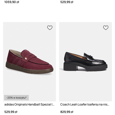
1059,90 zł
529,99 zł
-20% w koszyku*
adidas Originals Handball Spezial loafersy damskie zamszowe
Coach Leah Loafer loafersy na niskim obcasie damskie skórzane
529,99 zł
829,99 zł