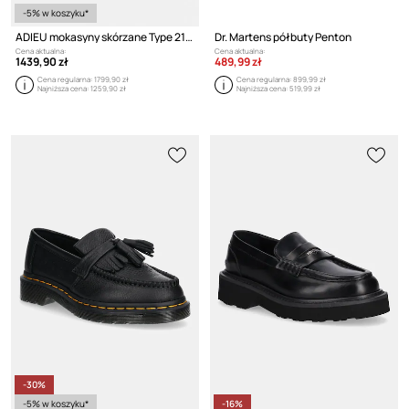
-5% w koszyku*
ADIEU mokasyny skórzane Type 218
Dr. Martens półbuty Penton
Cena aktualna:
Cena aktualna:
1439,90 zł
489,99 zł
Cena regularna:
1799,90 zł
Cena regularna:
899,99 zł
Najniższa cena:
1259,90 zł
Najniższa cena:
519,99 zł
-30%
-5% w koszyku*
-16%