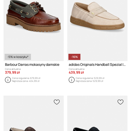
-5% w koszyku*
-16%
Barbour Darras mokasyny damskie
adidas Originals Handball Spezial lordsy damskie zamszowe
Cena aktualna:
Cena aktualna:
379,99 zł
439,99 zł
Cena regularna:
679,99 zł
Cena regularna:
529,99 zł
Najniższa cena:
404,99 zł
Najniższa cena:
529,99 zł