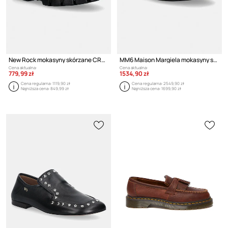
New Rock mokasyny skórzane CRUST NEGRO, TOWER NEGRO LATERAL
MM6 Maison Margiela mokasyny skórzane
Cena aktualna:
Cena aktualna:
779,99 zł
1534,90 zł
Cena regularna:
1119,90 zł
Cena regularna:
2549,90 zł
Najniższa cena:
849,99 zł
Najniższa cena:
1699,90 zł