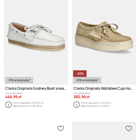
-20%
-5% w koszyku*
-5% w koszyku*
Clarks Originals Godney Boat sneakersy damskie skórzane
Clarks Originals Wallabee Cup mokasyny damskie zamszowe
Cena aktualna:
Cena aktualna:
446,99 zł
382,99 zł
Cena regularna:
659,99 zł
Cena regularna:
479,99 zł
Najniższa cena:
494,99 zł
Najniższa cena:
479,99 zł