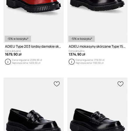
-5% w koszyku*
-5% w koszyku*
ADIEU Type 203 lordsy damskie skórzane
ADIEU mokasyny skórzane Type 159
Cena aktualna:
Cena aktualna:
1679,90 zł
1374,90 zł
Cena regularna:
2099,90 zł
Cena regularna:
1719,90 zł
Najniższa cena:
1469,90 zł
Najniższa cena:
1199,90 zł