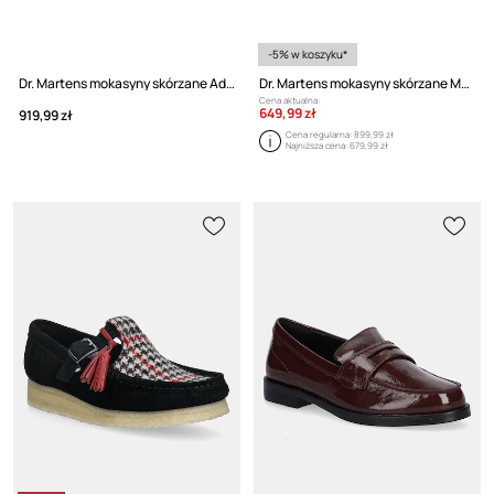
-5% w koszyku*
Dr. Martens mokasyny skórzane Adrian Tassel Loafer
Dr. Martens mokasyny skórzane Maybole Loafer
Cena aktualna:
649,99 zł
919,99 zł
Cena regularna:
899,99 zł
Najniższa cena:
679,99 zł