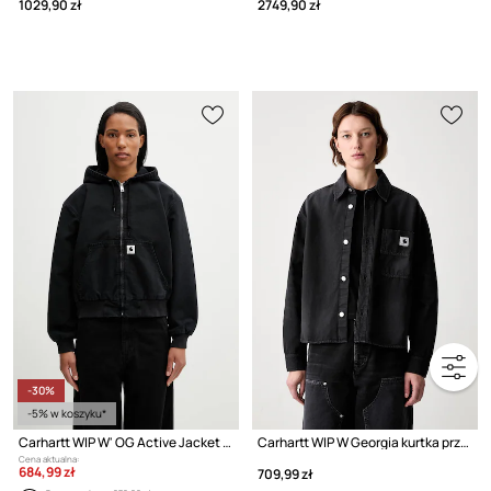
1029,90 zł
2749,90 zł
-30%
-5% w koszyku*
Carhartt WIP W' OG Active Jacket kurtka przejściowa damska bawełniana
Carhartt WIP W Georgia kurtka przejściowa damska bawełniana
Cena aktualna:
684,99 zł
709,99 zł