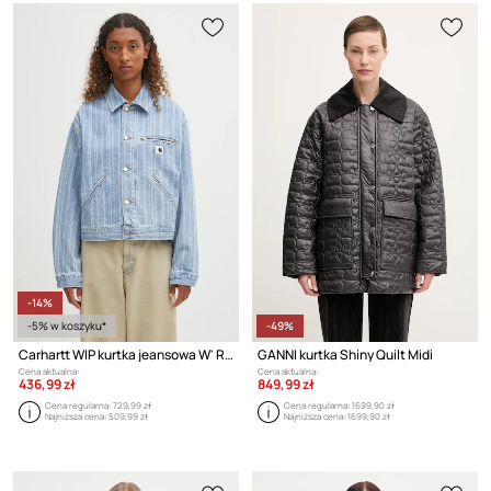
-14%
-5% w koszyku*
-49%
Carhartt WIP kurtka jeansowa W' Rylan
GANNI kurtka Shiny Quilt Midi
Cena aktualna:
Cena aktualna:
436,99 zł
849,99 zł
Cena regularna:
729,99 zł
Cena regularna:
1699,90 zł
Najniższa cena:
509,99 zł
Najniższa cena:
1699,90 zł