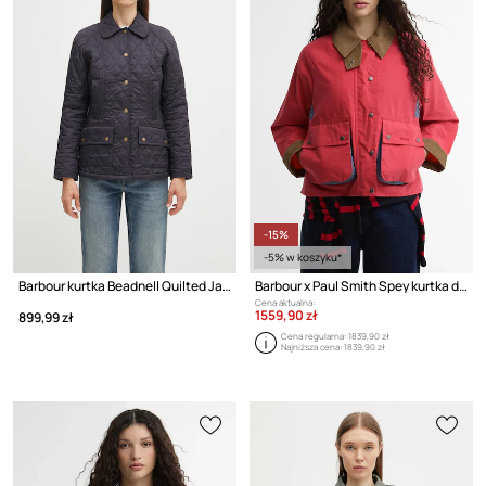
-15%
-5% w koszyku*
Barbour kurtka Beadnell Quilted Jacket
Barbour x Paul Smith Spey kurtka damska bawełniana
Cena aktualna:
1559,90 zł
899,99 zł
Cena regularna:
1839,90 zł
Najniższa cena:
1839,90 zł