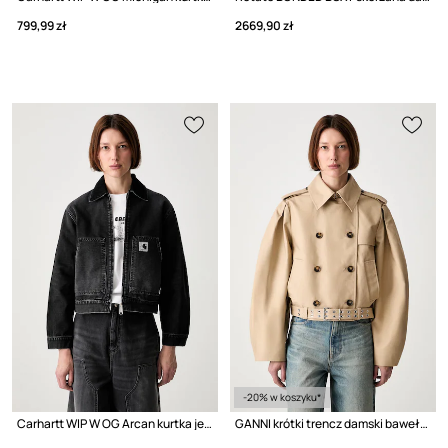
799,99 zł
2669,90 zł
-20% w koszyku*
Carhartt WIP W OG Arcan kurtka jeansowa damska
GANNI krótki trencz damski bawełniany