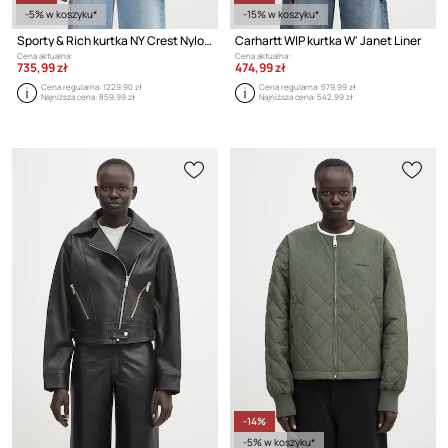
-5% w koszyku*
-15% w koszyku*
Sporty & Rich kurtka NY Crest Nylon Quilted
Carhartt WIP kurtka W' Janet Liner
Cena aktualna:
Cena aktualna:
735,99 zł
474,99 zł
Cena regularna:
1229,90 zł
Cena regularna:
679,99 zł
Najniższa cena:
859,99 zł
Najniższa cena:
542,99 zł
-14%
-5% w koszyku*