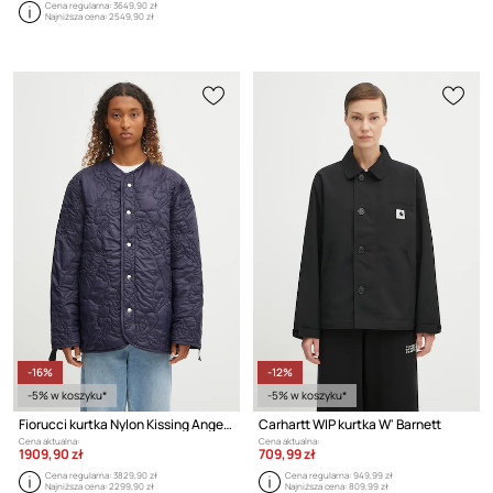
Cena regularna:
3649,90 zł
Najniższa cena:
2549,90 zł
-16%
-12%
-5% w koszyku*
-5% w koszyku*
Fiorucci kurtka Nylon Kissing Angels Quilted Liner
Carhartt WIP kurtka W' Barnett
Cena aktualna:
Cena aktualna:
1909,90 zł
709,99 zł
Cena regularna:
3829,90 zł
Cena regularna:
949,99 zł
Najniższa cena:
2299,90 zł
Najniższa cena:
809,99 zł