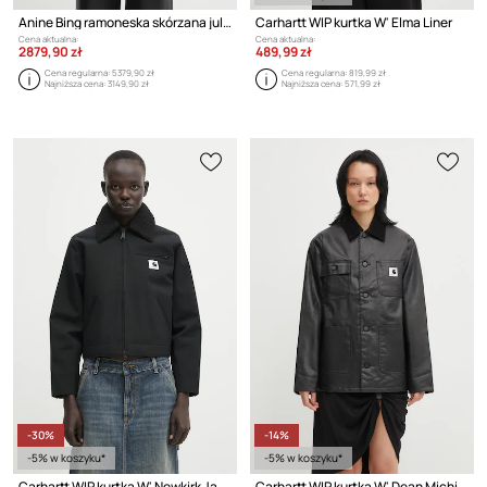
Anine Bing ramoneska skórzana julie
Carhartt WIP kurtka W' Elma Liner
Cena aktualna:
Cena aktualna:
2879,90 zł
489,99 zł
Cena regularna:
5379,90 zł
Cena regularna:
819,99 zł
Najniższa cena:
3149,90 zł
Najniższa cena:
571,99 zł
-30%
-14%
-5% w koszyku*
-5% w koszyku*
Carhartt WIP kurtka W' Newkirk Jacket
Carhartt WIP kurtka W' Dean Michigan Jacket