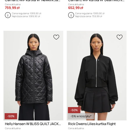
Cena aktualna:
Cena aktualna:
759,99 zł
652,99 zł
Cena regularna:
1089,90 zł
Cena regularna:
1089,90 zł
Najniższa cena:
1089,90 zł
Najniższa cena:
759,99 zł
-50%
-50%
-5% w koszyku*
Helly Hansen W BLISS QUILT JACKET kurtka przejściowa damska
Rick Owens Lilies kurtka Flight
Cena aktualna:
Cena aktualna: