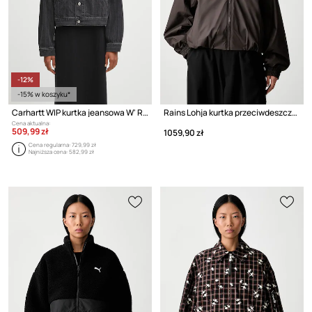
-12%
-15% w koszyku*
Carhartt WIP kurtka jeansowa W' Rylan
Rains Lohja kurtka przeciwdeszczowa damska
Cena aktualna:
509,99 zł
1059,90 zł
Cena regularna:
729,99 zł
Najniższa cena:
582,99 zł