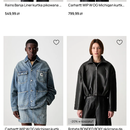
Rains Banja Liner kurtka pikowana damska
Carhartt WIP W OG Michigan kurtka przejściowa damska jeansowa
549,99 zł
799,99 zł
-20% w koszyku*
Carhartt WIP W OG Michigan kurtka przejściowa damska jeansowa
Rotate BONDED BOXY skórzana damska