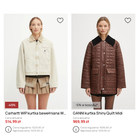
-49%
-5% w koszyku*
Carhartt WIP kurtka bawełniana W' Emery
GANNI kurtka Shiny Quilt Midi
Cena aktualna:
Cena aktualna:
514,99 zł
969,99 zł
Cena regularna:
1029,90 zł
Cena regularna:
1699,90 zł
Najniższa cena:
1029,90 zł
Najniższa cena:
1019,90 zł