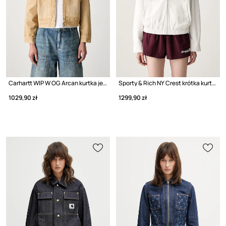
Carhartt WIP W OG Arcan kurtka jeansowa damska
Sporty & Rich NY Crest krótka kurtka damska bawełniana
1029,90 zł
1299,90 zł