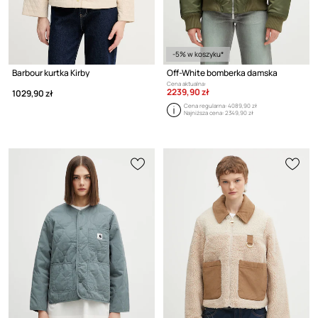
-5% w koszyku*
Barbour kurtka Kirby
Off-White bomberka damska
Cena aktualna:
2239,90 zł
1029,90 zł
Cena regularna:
4089,90 zł
Najniższa cena:
2349,90 zł