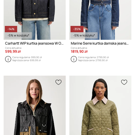
-14%
-35%
-5% w koszyku*
-5% w koszyku*
Carhartt WIP kurtka jeansowa W OG Arctic Jacket
Marine Serre kurtka damska jeansowa
Cena aktualna:
Cena aktualna:
599,99 zł
1819,90 zł
Cena regularna:
999,90 zł
Cena regularna:
2799,90 zł
Najniższa cena:
699,99 zł
Najniższa cena:
2799,90 zł