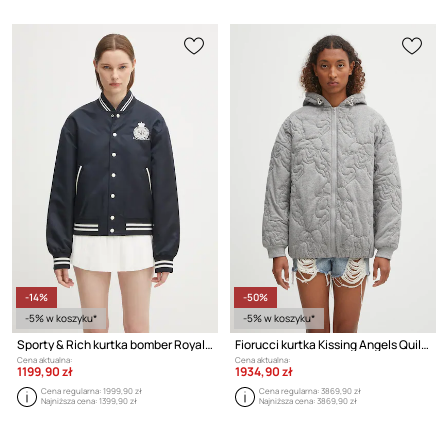
-14%
-50%
-5% w koszyku*
-5% w koszyku*
Sporty & Rich kurtka bomber Royal Club Nylon Varsity
Fiorucci kurtka Kissing Angels Quilted
Cena aktualna:
Cena aktualna:
1199,90 zł
1934,90 zł
Cena regularna:
1999,90 zł
Cena regularna:
3869,90 zł
Najniższa cena:
1399,90 zł
Najniższa cena:
3869,90 zł