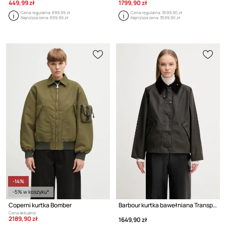
449,99 zł
1799,90 zł
Cena regularna:
899,99 zł
Cena regularna:
3599,90 zł
Najniższa cena:
899,99 zł
Najniższa cena:
3599,90 zł
-14%
-5% w koszyku*
Coperni kurtka Bomber
Barbour kurtka bawełniana Transport Wax Jacket
Cena aktualna:
2189,90 zł
1649,90 zł