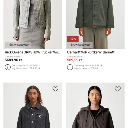
-19%
-15% w koszyku*
-5% w koszyku*
Rick Owens DRKSHDW Trucker Worker kurtka jeansowa damska
Carhartt WIP kurtka W' Barnett
Cena aktualna:
Cena aktualna:
3689,90 zł
569,99 zł
Cena regularna:
4619,90 zł
Cena regularna:
949,99 zł
Najniższa cena:
2589,90 zł
Najniższa cena:
709,99 zł