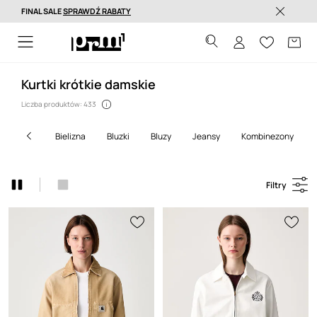
FINAL SALE
SPRAWDŹ RABATY
Dostawa nawet w 24h >
Kurtki krótkie damskie
Liczba produktów: 433
bielizna
bluzki
bluzy
jeansy
kombinezony
Filtry