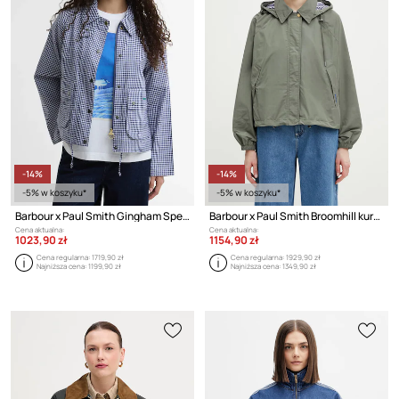
-14%
-14%
-5% w koszyku*
-5% w koszyku*
Barbour x Paul Smith Gingham Spey kurtka damska bawełniana
Barbour x Paul Smith Broomhill kurtka damska
Cena aktualna:
Cena aktualna:
1023,90 zł
1154,90 zł
Cena regularna:
1719,90 zł
Cena regularna:
1929,90 zł
Najniższa cena:
1199,90 zł
Najniższa cena:
1349,90 zł