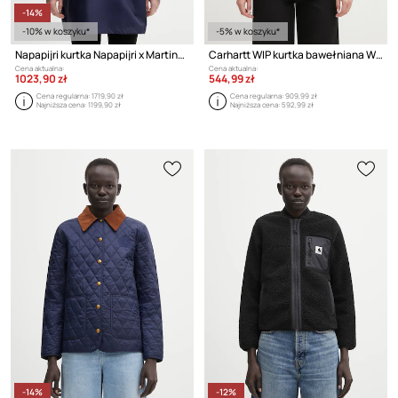
-14%
-10% w koszyku*
-5% w koszyku*
Napapijri kurtka Napapijri x Martine Rose
Carhartt WIP kurtka bawełniana W OG Michigan Coat
Cena aktualna:
Cena aktualna:
1023,90 zł
544,99 zł
Cena regularna:
1719,90 zł
Cena regularna:
909,99 zł
Najniższa cena:
1199,90 zł
Najniższa cena:
592,99 zł
-14%
-12%