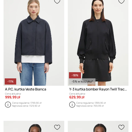
-18%
-11%
-5% w koszyku*
A.P.C. kurtka Veste Bianca
Y-3 kurtka bomber Rayon Twill Track Top
Cena aktualna:
Cena aktualna:
999,99 zł
629,99 zł
Cena regularna:
1799,90 zł
Cena regularna:
1399,90 zł
Najniższa cena:
1129,90 zł
Najniższa cena:
769,99 zł