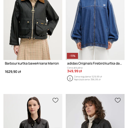
-11%
Barbour kurtka bawełniana Marron
adidas Originals Firebird kurtka damska jeansowa
Cena aktualna:
349,99 zł
1629,90 zł
Cena regularna:
529,99 zł
Najniższa cena:
396,99 zł