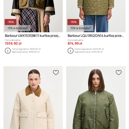
-15%
-15%
-5% w koszyku*
-5% w koszyku*
Barbour LWX1530BK11 kurtka przejściowa damska bawełniana
Barbour LQU1852GN14 kurtka przejściowa damska
Cena aktualna:
Cena aktualna:
1559,90 zł
874,99 zł
Cena regularna:
1839,90 zł
Cena regularna:
1029,90 zł
Najniższa cena:
1839,90 zł
Najniższa cena:
1029,90 zł