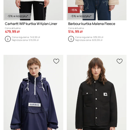
-15%
-5% w koszyku*
-5% w koszyku*
Carhartt WIP kurtka W Kylan Liner
Barbour kurtka Malena Fleece
Cena aktualna:
Cena aktualna:
479,99 zł
514,99 zł
Cena regularna:
749,99 zł
Cena regularna:
939,99 zł
Najniższa cena:
519,99 zł
Najniższa cena:
609,99 zł