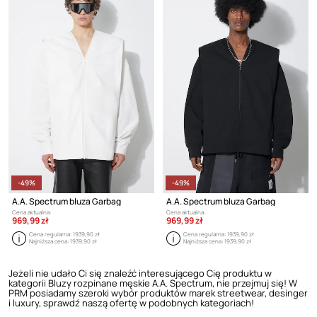
-49%
-49%
A.A. Spectrum bluza Garbag
A.A. Spectrum bluza Garbag
Cena aktualna:
Cena aktualna:
969,99 zł
969,99 zł
Cena regularna:
1939,90 zł
Cena regularna:
1939,90 zł
Najniższa cena:
1939,90 zł
Najniższa cena:
1939,90 zł
Jeżeli nie udało Ci się znaleźć interesującego Cię produktu w
kategorii Bluzy rozpinane męskie A.A. Spectrum, nie przejmuj się! W
PRM posiadamy szeroki wybór produktów marek streetwear, desinger
i luxury, sprawdź naszą ofertę w podobnych kategoriach!