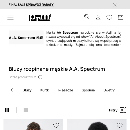
FINAL SALE
SPRAWDŹ RABATY
Dostawa nawet w 24h >
Marka
AA Spectrum
narodziła się w Azji, a jej
nazwa wywodzi się od słów "All About Spectrum",
symbolizujących międzykulturową współpracę w
dziedzinie mody. Zajmuje się ona tworzeniem
unikalnych projektów o futurystycznym charakterze, łącząc najwyższą
jakość wykonania z oryginalnym stylem.
Bluzy rozpinane męskie A.A. Spectrum
Liczba produktów: 2
bluzy
kurtki
płaszcze
spodnie
swetry
szo
Filtry