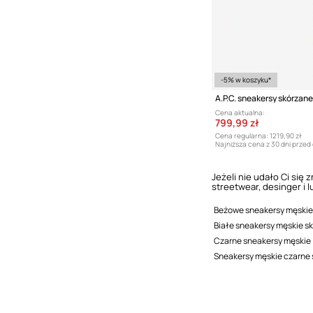
-5% w koszyku*
A.P.C. sneakersy skórzane
Cena aktualna:
799,99 zł
Cena regularna:
1219,90 zł
Najniższa cena z 30 dni przed
Jeżeli nie udało Ci się
streetwear, desinger i 
Beżowe sneakersy męskie
Białe sneakersy męskie s
Czarne sneakersy męskie
Sneakersy męskie czarne