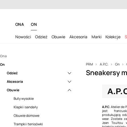
Dosta
ONA
ON
Nowości
Odzież
Obuwie
Akcesoria
Marki
Kolekcje
S
Ona
PRM
A.P.C.
On
On
Odzież
Sneakersy mę
Akcesoria
Odzież
Bluzy
Obuwie
Akcesoria
Jeansy
Gadżety i akcesoria
Bluzy
Obuwie
Koszule
Nerki i saszetki
Klapki i sandały
Jeansy
Gadżety i akcesoria
Kurtki
Portfele
Mokasyny i półbuty
Koszule
Portfele
Buty wysokie
Marynarki
Szaliki
Obuwie domowe
Kurtki
Szaliki
Klapki i sandały
A.P.C
. Atelier de
jest francu
produkującą odz
Płaszcze
Torby
Trampki i tenisówki
Odzież kąpielowa
Torby
Obuwie domowe
wear. Została z
Jean Touitou 
Spodnie
Torebki
Płaszcze
Trampki i tenisówki
kolekcja odzież