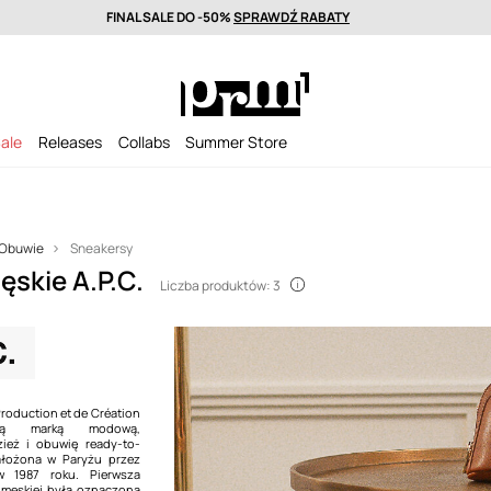
FINAL SALE DO -50%
SPRAWDŹ RABATY
wa nawet w 24h >
Wyselekcjonowane marki premium >
FINAL SALE DO
ale
Releases
Collabs
Summer Store
Obuwie
Sneakersy
skie A.P.C.
Liczba produktów: 3
 Production et de Création
ską marką modową,
ież i obuwię ready-to-
ałożona w Paryżu przez
w 1987 roku. Pierwsza
y męskiej była oznaczona