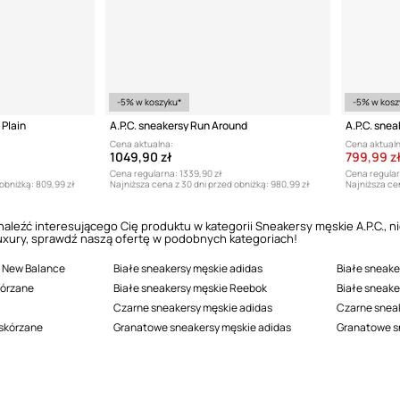
-5% w koszyku*
-5% w kosz
 Plain
A.P.C. sneakersy Run Around
A.P.C. snea
Cena aktualna:
Cena aktualn
1049,90 zł
799,99 z
Cena regularna:
1339,90 zł
Cena regular
 obniżką:
809,99 zł
Najniższa cena z 30 dni przed obniżką:
980,99 zł
Najniższa cen
 znaleźć interesującego Cię produktu w kategorii Sneakersy męskie A.P.C.
luxury, sprawdź naszą ofertę w podobnych kategoriach!
 New Balance
Białe sneakersy męskie adidas
Białe sneake
kórzane
Białe sneakersy męskie Reebok
Białe sneak
Czarne sneakersy męskie adidas
Czarne snea
 skórzane
Granatowe sneakersy męskie adidas
Granatowe s