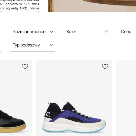
87”, dopiero w 1989 roku
ona etykietą
A.P.C
. Marka
dę a przy tym elegancki
czne wzory i proste linie.
ruje wysokiej jakości,
rodukty. Marka posiada
ków na całym świecie.
Rozmiar producenta
Kolor
Cena
Typ podeszwy