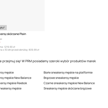
yku*
kersy skórzane Plain
a:
ł
na:
1219,90 zł
a z 30 dni przed obniżką:
809,99 zł
, nie przejmuj się! W PRM posiadamy szeroki wybór produktów marek
rsy męskie
Białe sneakersy męskie na platformie
ersy męskie New Balance
Brązowe sneakersy męskie
kersy męskie Reebok
Czarne sneakersy męskie New Balance
neakersy męskie
Sneakersy męskie skórzane brązowe