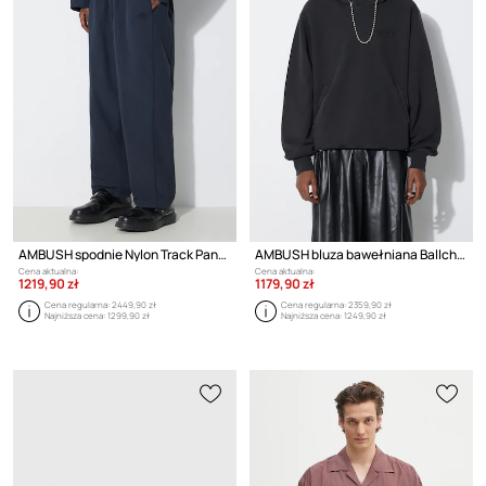
AMBUSH spodnie Nylon Track Pants
AMBUSH bluza bawełniana Ballchain
Cena aktualna:
Cena aktualna:
1219,90 zł
1179,90 zł
Cena regularna:
2449,90 zł
Cena regularna:
2359,90 zł
Najniższa cena:
1299,90 zł
Najniższa cena:
1249,90 zł