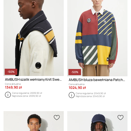
-50%
-50%
AMBUSH szalik wełniany Knit Sweater Scarf
AMBUSH bluza bawełniana Patchwork Rugby Shirt
Cena aktualna:
Cena aktualna:
1349,90 zł
1024,90 zł
Cena regularna:
2699,90 zł
Cena regularna:
2049,90 zł
Najniższa cena:
2699,90 zł
Najniższa cena:
2049,90 zł