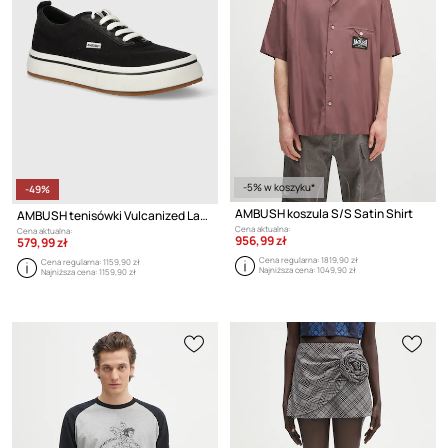
-5% w koszyku*
-49%
AMBUSH koszula S/S Satin Shirt
AMBUSH tenisówki Vulcanized Lace Up Canvas
Cena aktualna:
Cena aktualna:
956,99 zł
579,99 zł
Cena regularna:
1819,90 zł
Cena regularna:
1159,90 zł
Najniższa cena:
1049,90 zł
Najniższa cena:
1159,90 zł