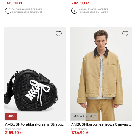
1419,90 zł
2169,90 zł
Cena regularna:
2759,90 zł
Cena regularna:
4739,90 zł
Najniższa cena:
1559,90 zł
Najniższa cena:
2649,90 zł
-18%
-5% w koszyku*
AMBUSH torebka skórzana Strapped Heart Shoulder Bag
AMBUSH kurtka jeansowa Canvas Work Jacket
Cena aktualna:
Cena aktualna:
2169,90 zł
1784,90 zł