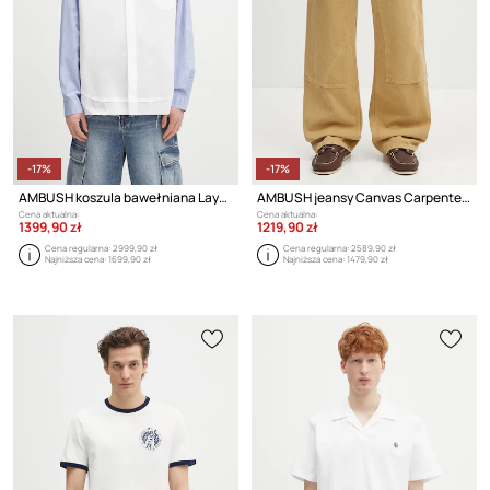
-17%
-17%
AMBUSH koszula bawełniana Layered Shirt
AMBUSH jeansy Canvas Carpenter Pants
Cena aktualna:
Cena aktualna:
1399,90 zł
1219,90 zł
Cena regularna:
2999,90 zł
Cena regularna:
2589,90 zł
Najniższa cena:
1699,90 zł
Najniższa cena:
1479,90 zł