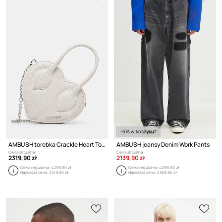
-5% w koszyku*
AMBUSH torebka Crackle Heart Top Handle Bag
AMBUSH jeansy Denim Work Pants
Cena aktualna:
Cena aktualna:
2319,90 zł
2139,90 zł
Cena regularna:
4299,90 zł
Cena regularna:
4299,90 zł
Najniższa cena:
2149,90 zł
Najniższa cena:
2359,90 zł