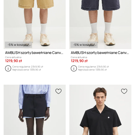
-5% w koszyku*
-5% w koszyku*
AMBUSH szorty bawełniane Canvas Carpenter Short Pants
AMBUSH szorty bawełniane Canvas Carpenter Short Pants
Cena aktualna:
Cena aktualna:
1219,90 zł
1219,90 zł
Cena regularna:
2349,90 zł
Cena regularna:
2349,90 zł
Najniższa cena:
1339,90 zł
Najniższa cena:
1339,90 zł