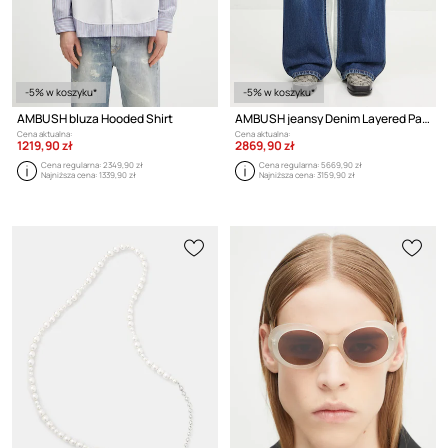
-5% w koszyku*
-5% w koszyku*
AMBUSH bluza Hooded Shirt
AMBUSH jeansy Denim Layered Pants
Cena aktualna:
Cena aktualna:
1219,90 zł
2869,90 zł
Cena regularna:
2349,90 zł
Cena regularna:
5669,90 zł
Najniższa cena:
1339,90 zł
Najniższa cena:
3159,90 zł