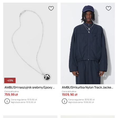
-49%
AMBUSH naszyjnik srebrny Epoxy Amblem Charm
AMBUSH kurtka Nylon Track Jacket
Cena aktualna:
Cena aktualna:
759,99 zł
1509,90 zł
Cena regularna:
1519,90 zł
Cena regularna:
3019,90 zł
Najniższa cena:
1519,90 zł
Najniższa cena:
1599,90 zł