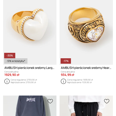
-30%
-5% w koszyku*
-17%
AMBUSH pierścionek srebrny Large Pearl Heart Ring
AMBUSH pierścionek srebrny Heart Class Ring
Cena aktualna:
Cena aktualna:
1929,90 zł
934,99 zł
Cena regularna:
2759,90 zł
Cena regularna:
1939,90 zł
Najniższa cena:
2759,90 zł
Najniższa cena:
1129,90 zł