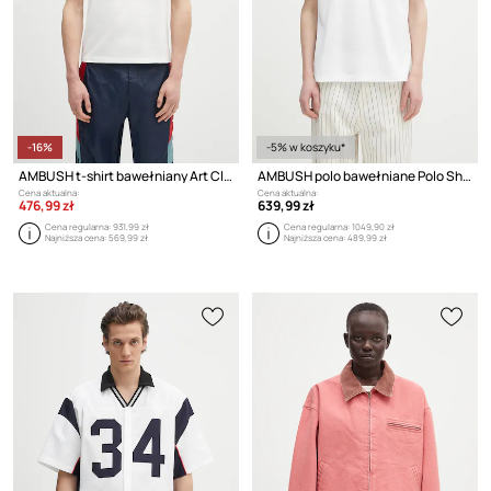
-16%
-5% w koszyku*
AMBUSH t-shirt bawełniany Art Club T-Shirt
AMBUSH polo bawełniane Polo Shirt
Cena aktualna:
Cena aktualna:
476,99 zł
639,99 zł
Cena regularna:
931,99 zł
Cena regularna:
1049,90 zł
Najniższa cena:
569,99 zł
Najniższa cena:
489,99 zł