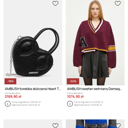
-18%
-50%
AMBUSH torebka skórzana Heart Top Handle Bag
AMBUSH sweter wełniany Damaged Rib V Neck Sweater
Cena aktualna:
Cena aktualna:
2169,90 zł
1074,90 zł
Cena regularna:
4739,90 zł
Cena regularna:
2149,90 zł
Najniższa cena:
2649,90 zł
Najniższa cena:
2149,90 zł