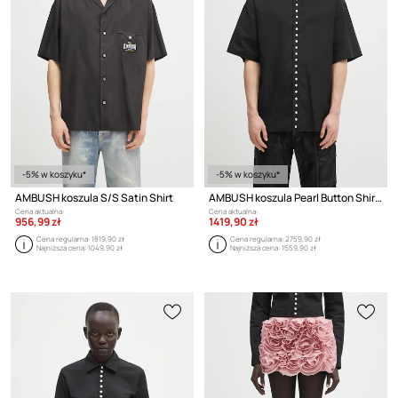
-5% w koszyku*
-5% w koszyku*
AMBUSH koszula S/S Satin Shirt
AMBUSH koszula Pearl Button Shirt
Cena aktualna:
Cena aktualna:
956,99 zł
1419,90 zł
Cena regularna:
1819,90 zł
Cena regularna:
2759,90 zł
Najniższa cena:
1049,90 zł
Najniższa cena:
1559,90 zł