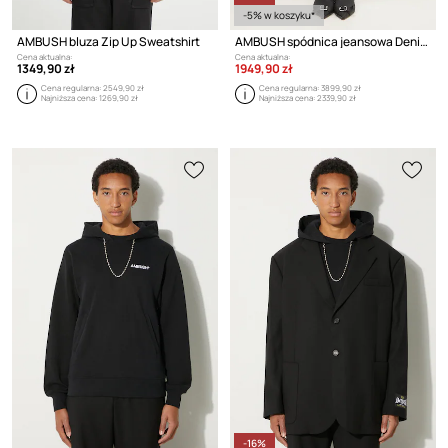
-5% w koszyku*
AMBUSH bluza Zip Up Sweatshirt
AMBUSH spódnica jeansowa Denim Pleats Skirt
Cena aktualna:
Cena aktualna:
1349,90 zł
1949,90 zł
Cena regularna:
2549,90 zł
Cena regularna:
3899,90 zł
Najniższa cena:
1269,90 zł
Najniższa cena:
2339,90 zł
-16%