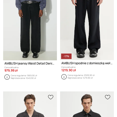
-17%
AMBUSH spodnie z domieszką wełny Suit Pants
AMBUSH jeansy Waist Detail Denim Pants
Cena aktualna:
Cena aktualna:
1219,90 zł
979,99 zł
Cena regularna:
2589,90 zł
Cena regularna:
1969,90 zł
Najniższa cena:
1479,90 zł
Najniższa cena:
1049,90 zł