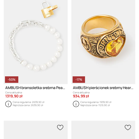
-50%
-17%
AMBUSH bransoletka srebrna Pearl Padlock Bracelet
AMBUSH pierścionek srebrny Heart Class Ring
Cena aktualna:
Cena aktualna:
1319,90 zł
934,99 zł
Cena regularna:
2639,90 zł
Cena regularna:
1939,90 zł
Najniższa cena:
2639,90 zł
Najniższa cena:
1129,90 zł