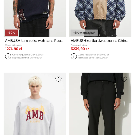
-50%
-5% w koszyku*
AMBUSH kamizelka wełniana Repair Stitch V Neck Vest
AMBUSH kurtka dwustronna Chinos Blouson
Cena aktualna:
Cena aktualna:
1274,90 zł
3239,90 zł
Cena regularna:
2549,90 zł
Cena regularna:
6499,90 zł
Najniższa cena:
2549,90 zł
Najniższa cena:
3569,90 zł