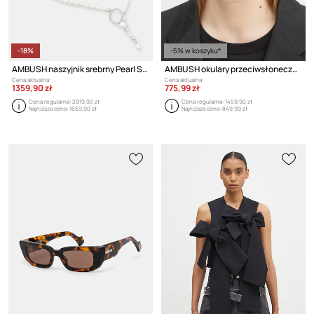
-18%
-5% w koszyku*
AMBUSH naszyjnik srebrny Pearl Strand Necklace
AMBUSH okulary przeciwsłoneczne Kurt Sunglasses
Cena aktualna:
Cena aktualna:
1359,90 zł
775,99 zł
Cena regularna:
2919,90 zł
Cena regularna:
1459,90 zł
Najniższa cena:
1659,90 zł
Najniższa cena:
849,99 zł