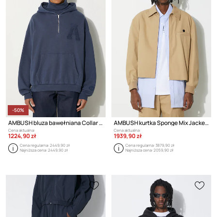
-50%
AMBUSH bluza bawełniana Collar Rib Sweatshirt Insignia
AMBUSH kurtka Sponge Mix Jacket
Cena aktualna:
Cena aktualna:
1224,90 zł
1939,90 zł
Cena regularna:
2449,90 zł
Cena regularna:
3879,90 zł
Najniższa cena:
2449,90 zł
Najniższa cena:
2059,90 zł