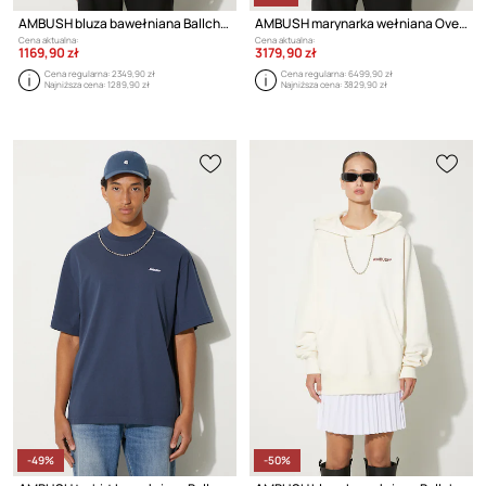
AMBUSH bluza bawełniana Ballchain
AMBUSH marynarka wełniana Oversized Jacket
Cena aktualna:
Cena aktualna:
1169,90 zł
3179,90 zł
Cena regularna:
2349,90 zł
Cena regularna:
6499,90 zł
Najniższa cena:
1289,90 zł
Najniższa cena:
3829,90 zł
-49%
-50%