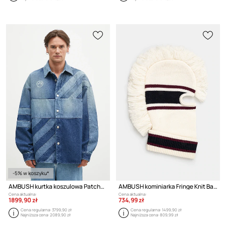
-5% w koszyku*
AMBUSH kurtka koszulowa Patchwork Denim Shirt Vintage
AMBUSH kominiarka Fringe Knit Balaclava
Cena aktualna:
Cena aktualna:
1899,90 zł
734,99 zł
Cena regularna:
3799,90 zł
Cena regularna:
1499,90 zł
Najniższa cena:
2089,90 zł
Najniższa cena:
809,99 zł