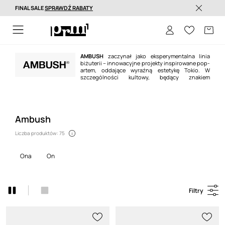
FINAL SALE
SPRAWDŹ RABATY
Dostawa nawet w 24h >
AMBUSH
zaczynał jako eksperymentalna linia
biżuterii – innowacyjne projekty inspirowane pop-
artem, oddające wyraźną estetykę Tokio. W
szczególności kultowy, będący znakiem
towarowym motyw POW!® odbił się szerokim echem w mediach na całym
świecie. Dziś
AMBUSH
stało się jedną z najbardziej rozpoznawalnych marek
wywodzących się z japońskiego streetwearu.
Ambush
Liczba produktów: 75
ona
on
Filtry