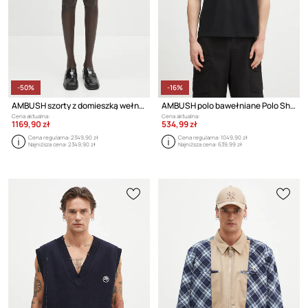
-50%
-16%
AMBUSH szorty z domieszką wełny Layered Suit Short Pants
AMBUSH polo bawełniane Polo Shirt
Cena aktualna:
Cena aktualna:
1169,90 zł
534,99 zł
Cena regularna:
2349,90 zł
Cena regularna:
1049,90 zł
Najniższa cena:
2349,90 zł
Najniższa cena:
639,99 zł