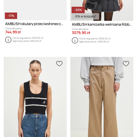
-30%
-17%
-5% w koszyku*
AMBUSH okulary przeciwsłoneczne Nova Sunglasses
AMBUSH kamizelka wełniana Ribbon Vest
Cena aktualna:
Cena aktualna:
744,99 zł
3079,90 zł
Cena regularna:
1539,90 zł
Cena regularna:
4399,90 zł
Najniższa cena:
899,99 zł
Najniższa cena:
4399,90 zł