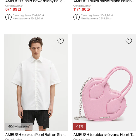
AMBUSH t-shirt bawełniany Ballchain
AMBUSH bluza bawełniana Ballchain Hoodie
Cena aktualna:
Cena aktualna:
674,99 zł
1174,90 zł
Cena regularna:
1349,90 zł
Cena regularna:
2349,90 zł
Najniższa cena:
1349,90 zł
Najniższa cena:
2349,90 zł
-5% w koszyku*
-18%
AMBUSH koszula Pearl Button Shirt
AMBUSH torebka skórzana Heart Top Handle Bag
Cena aktualna:
Cena aktualna: