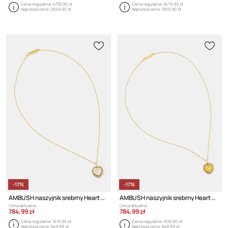
Cena regularna:
4739,90 zł
Cena regularna:
3479,90 zł
Najniższa cena:
2649,90 zł
Najniższa cena:
1959,90 zł
-17%
-17%
AMBUSH naszyjnik srebrny Heart Class Ring Charm Necklace
AMBUSH naszyjnik srebrny Heart Class Ring Charm Necklace
Cena aktualna:
Cena aktualna:
784,99 zł
784,99 zł
Cena regularna:
1619,90 zł
Cena regularna:
1619,90 zł
Najniższa cena:
949,99 zł
Najniższa cena:
949,99 zł