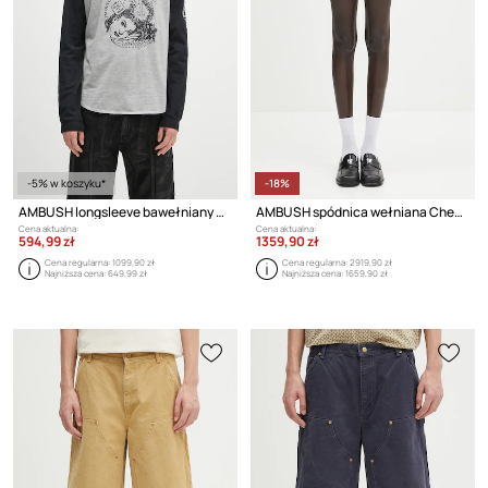
-5% w koszyku*
-18%
AMBUSH longsleeve bawełniany Raglan L/S T-Shirt
AMBUSH spódnica wełniana Check Rose Skirt
Cena aktualna:
Cena aktualna:
594,99 zł
1359,90 zł
Cena regularna:
1099,90 zł
Cena regularna:
2919,90 zł
Najniższa cena:
649,99 zł
Najniższa cena:
1659,90 zł