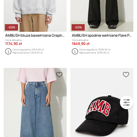
-50%
-50%
AMBUSH bluza bawełniana Graphic
AMBUSH spodnie wełniane Flare Pants
Cena aktualna:
Cena aktualna:
1174,90 zł
1649,90 zł
Cena regularna:
2349,90 zł
Cena regularna:
3299,90 zł
Najniższa cena:
2349,90 zł
Najniższa cena:
3299,90 zł