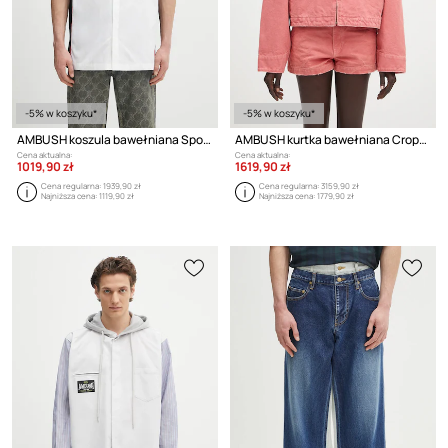
-5% w koszyku*
-5% w koszyku*
AMBUSH koszula bawełniana Sports Designed Shirt
AMBUSH kurtka bawełniana Cropped Canvas Work Jacket
Cena aktualna:
Cena aktualna:
1019,90 zł
1619,90 zł
Cena regularna:
1939,90 zł
Cena regularna:
3159,90 zł
Najniższa cena:
1119,90 zł
Najniższa cena:
1779,90 zł