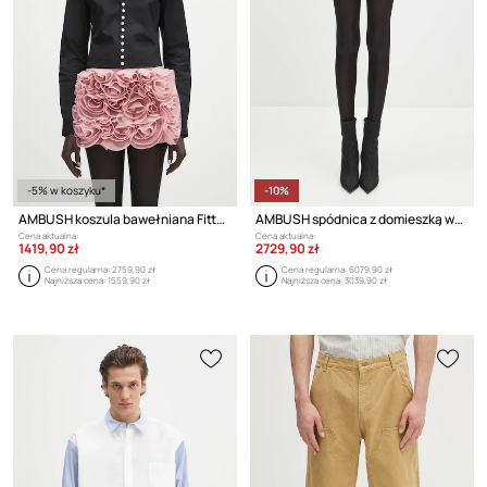
-5% w koszyku*
-10%
AMBUSH koszula bawełniana Fitted Pearl Button Shirt
AMBUSH spódnica z domieszką wełny Rose Skirt
Cena aktualna:
Cena aktualna:
1419,90 zł
2729,90 zł
Cena regularna:
2759,90 zł
Cena regularna:
6079,90 zł
Najniższa cena:
1559,90 zł
Najniższa cena:
3039,90 zł