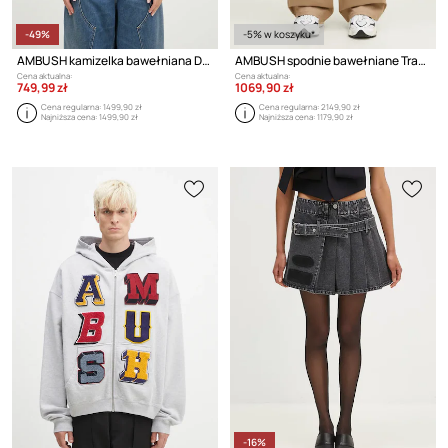
-49%
-5% w koszyku*
AMBUSH kamizelka bawełniana Destroyed Rib Round Neck
AMBUSH spodnie bawełniane Travertine
Cena aktualna:
Cena aktualna:
749,99 zł
1069,90 zł
Cena regularna:
1499,90 zł
Cena regularna:
2149,90 zł
Najniższa cena:
1499,90 zł
Najniższa cena:
1179,90 zł
-16%