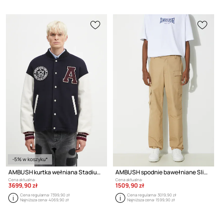
-5% w koszyku*
AMBUSH kurtka wełniana Stadium Jacket
AMBUSH spodnie bawełniane Slim Cargo Pants Tree
Cena aktualna:
Cena aktualna:
3699,90 zł
1509,90 zł
Cena regularna:
7399,90 zł
Cena regularna:
3019,90 zł
Najniższa cena:
4069,90 zł
Najniższa cena:
1599,90 zł