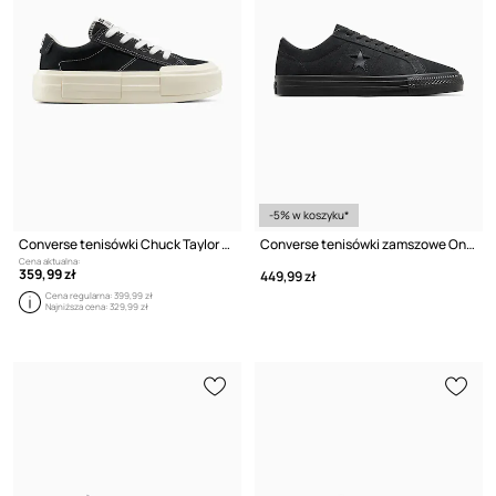
-5% w koszyku*
Converse tenisówki Chuck Taylor All Star Cruise
Converse tenisówki zamszowe One Star Pro
Cena aktualna:
359,99 zł
449,99 zł
Cena regularna:
399,99 zł
Najniższa cena:
329,99 zł