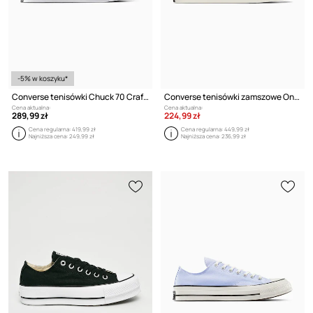
-5% w koszyku*
Converse tenisówki Chuck 70 Crafted Stitch
Converse tenisówki zamszowe One Star Academy PRO
Cena aktualna:
Cena aktualna:
289,99 zł
224,99 zł
Cena regularna:
419,99 zł
Cena regularna:
449,99 zł
Najniższa cena:
249,99 zł
Najniższa cena:
236,99 zł