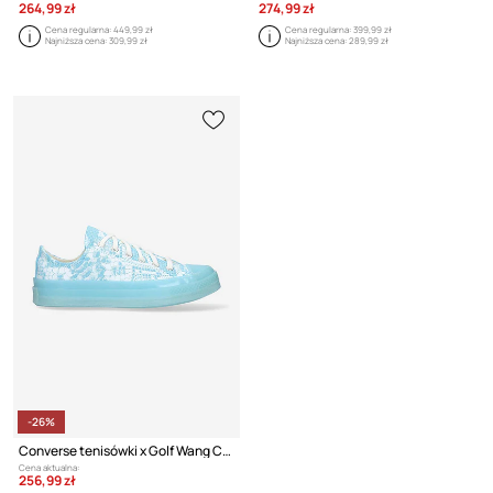
264,99 zł
274,99 zł
Cena regularna:
449,99 zł
Cena regularna:
399,99 zł
Najniższa cena:
309,99 zł
Najniższa cena:
289,99 zł
-26%
Converse tenisówki x Golf Wang Chuck
Cena aktualna:
256,99 zł