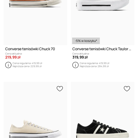
-5% w koszyku*
Converse tenisówki Chuck 70
Converse tenisówki Chuck Taylor All Star Lift Double Stack
Cena aktualna:
Cena aktualna:
219,99 zł
319,99 zł
Cena regularna:
419,99 zł
Cena regularna:
419,99 zł
Najniższa cena:
229,99 zł
Najniższa cena:
284,99 zł