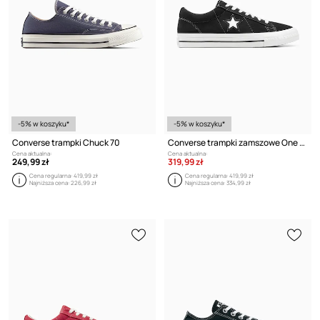
-5% w koszyku*
-5% w koszyku*
Converse trampki Chuck 70
Converse trampki zamszowe One Star 95
Cena aktualna:
Cena aktualna:
249,99 zł
319,99 zł
Cena regularna:
419,99 zł
Cena regularna:
419,99 zł
Najniższa cena:
226,99 zł
Najniższa cena:
334,99 zł