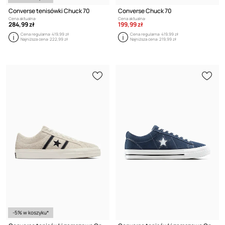
Converse tenisówki Chuck 70
Converse Chuck 70
Cena aktualna:
Cena aktualna:
284,99 zł
199,99 zł
Cena regularna:
419,99 zł
Cena regularna:
419,99 zł
Najniższa cena:
222,99 zł
Najniższa cena:
219,99 zł
-5% w koszyku*