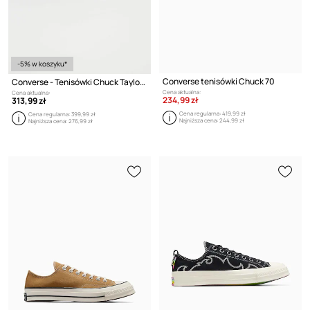
-5% w koszyku*
Converse tenisówki Chuck 70
Converse - Tenisówki Chuck Taylor All Star Lift
Cena aktualna:
Cena aktualna:
234,99 zł
313,99 zł
Cena regularna:
419,99 zł
Cena regularna:
399,99 zł
Najniższa cena:
244,99 zł
Najniższa cena:
276,99 zł