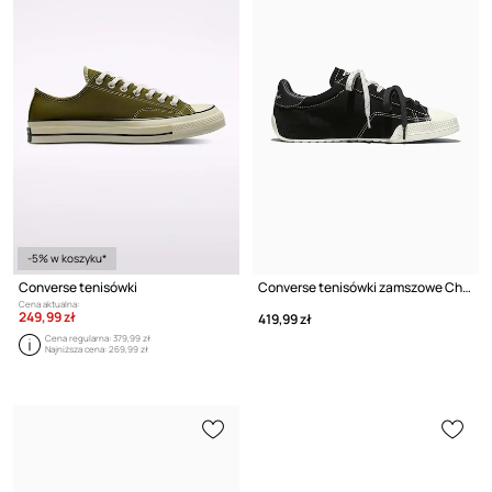
-5% w koszyku*
Converse tenisówki
Converse tenisówki zamszowe Chuck Taylor Lo
Cena aktualna:
249,99 zł
419,99 zł
Cena regularna:
379,99 zł
Najniższa cena:
269,99 zł