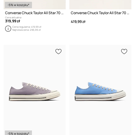
-5% w koszyku*
Converse Chuck Taylor All Star 70 Ox
Converse Chuck Taylor All Star 70 Ox
Cena aktualna:
319,99 zł
419,99 zł
Cena regularna:
419,99 zł
Najniższa cena:
296,99 zł
-5% w koszyku*