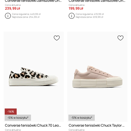
Converse tenisówki zamszowe One Star Academy Pro
Converse tenisówki zamszowe One Star 95
Cena aktualna:
Cena aktualna:
239,99 zł
199,99 zł
Cena regularna:
449,99 zł
Cena regularna:
419,99 zł
Najniższa cena:
254,99 zł
Najniższa cena:
209,99 zł
-14%
-5% w koszyku*
-5% w koszyku*
Converse tenisówki Chuck 70 Leopard
Converse tenisówki Chuck Taylor All Star Cruise
Cena aktualna:
Cena aktualna: