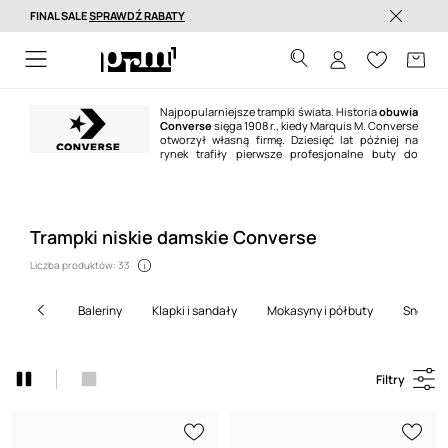
FINAL SALE
SPRAWDŹ RABATY
Dostawa nawet w 24h >
Najpopularniejsze trampki świata. Historia
obuwia
Converse
sięga 1908 r., kiedy Marquis M. Converse
otworzył własną firmę. Dziesięć lat później na
rynek trafiły pierwsze profesjonalne buty do
koszykówki -
trampki Converse
, w tym kultowy model
Chuck Taylor All Star
,
łączący pokolenia. Po ponad stu latach ich popularność nie słabnie.
Trampki niskie damskie Converse
Liczba produktów: 33
baleriny
klapki i sandały
mokasyny i półbuty
sneake
Filtry