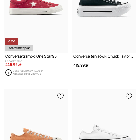
-14%
-5% w koszyku*
Converse trampki One Star 95
Converse tenisówki Chuck Taylor All Star Lift Double Stack
Cena aktualna:
246,99 zł
419,99 zł
Cena regularna:
419,99 zł
Najniższa cena:
289,99 zł