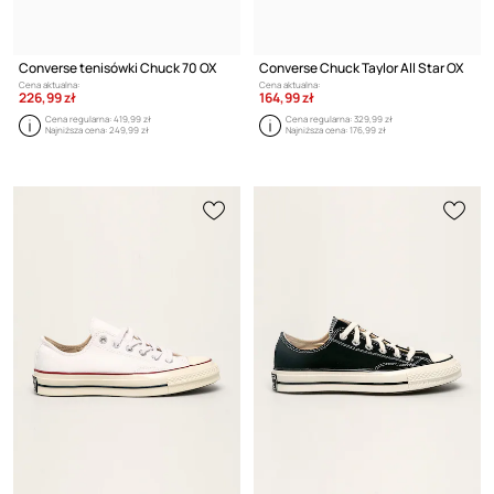
Converse tenisówki Chuck 70 OX
Converse Chuck Taylor All Star OX
Cena aktualna:
Cena aktualna:
226,99 zł
164,99 zł
Cena regularna:
419,99 zł
Cena regularna:
329,99 zł
Najniższa cena:
249,99 zł
Najniższa cena:
176,99 zł