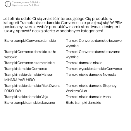
Cena regularna:
569,99 zł
Najniższa cena:
349,99 zł
Jeżeli nie udało Ci się znaleźć interesującego Cię produktu w
kategorii Trampki niskie damskie Converse, nie przejmuj się! W PRM
posiadamy szeroki wybór produktów marek streetwear, desinger i
luxury, sprawdź naszą ofertę w podobnych kategoriach!
Białe trampki Converse damskie
Trampki Converse damskie beżowe
wysokie
Trampki Converse damskie białe
Trampki Converse damskie czarne
wysokie
wysokie
Trampki Converse czarne niskie
Trampki damskie niskie
Trampki damskie Converse
Trampki wysokie damskie Converse
Trampki niskie damskie Maison
Trampki niskie damskie Novesta
MIHARA YASUHIRO
Trampki niskie damskie Rick Owens
Trampki niskie damskie Stepney
DRKSHDW
Workers Club
Trampki niskie damskie Veja
Trampki niskie damskie Vans
Białe trampki damskie skórzane
Białe trampki damskie