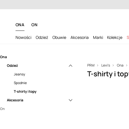
Dosta
ONA
ON
Nowości
Odzież
Obuwie
Akcesoria
Marki
Kolekcje
S
Ona
PRM
Levi's
Ona
Odzież
T-shirty i to
Jeansy
Spodnie
T-shirty i topy
Marka Levi’s®
Akcesoria
klasyczne
amerykańskieg
On
Czapki i kapelusze
odzieży denimow
ludziom na cał
Odzież
osobisty styl. 
dżinsów, ikona,
Obuwie
Bielizna
letniej histori