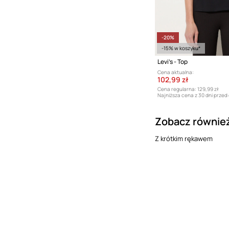
-20%
-15% w koszyku*
Levi's - Top
Cena aktualna:
102,99 zł
Cena regularna:
129,99 zł
Najniższa cena z 30 dni przed
Zobacz równie
Z krótkim rękawem