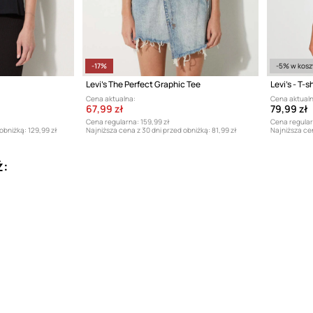
-17%
-5% w kosz
Levi's The Perfect Graphic Tee
Levi's - T-sh
Cena aktualna:
Cena aktualn
67,99 zł
79,99 zł
Cena regularna:
159,99 zł
Cena regular
 obniżką:
129,99 zł
Najniższa cena z 30 dni przed obniżką:
81,99 zł
Najniższa cen
ż: