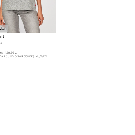
yku*
irt
a:
na:
129,99 zł
a z 30 dni przed obniżką:
78,99 zł