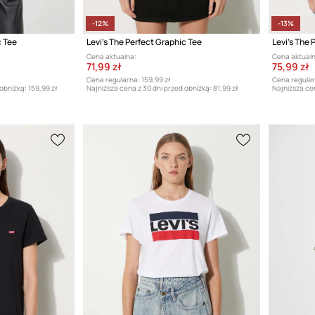
-12%
-13%
c Tee
Levi's The Perfect Graphic Tee
Levi's The 
Cena aktualna:
Cena aktualn
71,99 zł
75,99 zł
Cena regularna:
159,99 zł
Cena regular
 obniżką:
159,99 zł
Najniższa cena z 30 dni przed obniżką:
81,99 zł
Najniższa cen