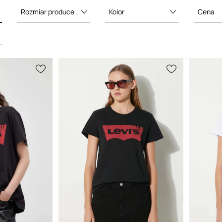
się zainteresowaniem i
eń na całym świecie.
Rozmiar producenta
Kolor
Cena