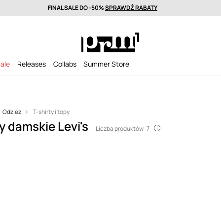
FINAL SALE DO -50%
SPRAWDŹ RABATY
wa nawet w 24h >
Wyselekcjonowane marki premium >
FINAL SALE DO
ale
Releases
Collabs
Summer Store
Odzież
T-shirty i topy
py damskie Levi's
Liczba produktów: 7
 stanowi uosobienie
go i swobodnego
o stylu. Nasz wybór
ej i akcesoriów pozwala
ym święcie wyrazić ich
Marka Levi’s® to synonim
 która dzięki ponad 150-
i nowoczesnego podejścia