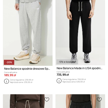
-5% w koszyku*
-20%
New Balance Made in USA spodnie dresowe bawełniane męskie
New Balance spodnie dresowe Sport Essentials
Cena aktualna:
Cena aktualna:
735,99 zł
189,99 zł
Cena regularna:
799,99 zł
Cena regularna:
239,99 zł
Najniższa cena:
639,99 zł
Najniższa cena:
239,99 zł