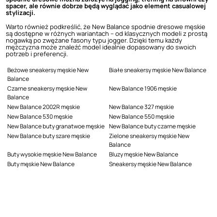
spacer, ale równie dobrze będą wyglądać jako element casualowej
stylizacji.
Warto również podkreślić, że New Balance spodnie dresowe męskie
są dostępne w różnych wariantach – od klasycznych modeli z prostą
nogawką po zwężane fasony typu jogger. Dzięki temu każdy
mężczyzna może znaleźć model idealnie dopasowany do swoich
potrzeb i preferencji.
Beżowe sneakersy męskie New
Białe sneakersy męskie New Balance
Balance
Czarne sneakersy męskie New
New Balance 1906 męskie
Balance
New Balance 2002R męskie
New Balance 327 męskie
New Balance 530 męskie
New Balance 550 męskie
New Balance buty granatwoe męskie
New Balance buty czarne męskie
New Balance buty szare męskie
Zielone sneakersy męskie New
Balance
Buty wysokie męskie New Balance
Bluzy męskie New Balance
Buty męskie New Balance
Sneakersy męskie New Balance