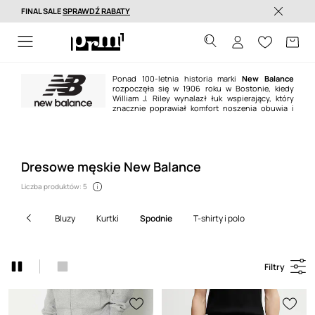
FINAL SALE
SPRAWDŹ RABATY
Dostawa nawet w 24h >
Ponad 100-letnia historia marki
New Balance
rozpoczęła się w 1906 roku w Bostonie, kiedy
William J. Riley wynalazł łuk wspierający, który
znacznie poprawiał komfort noszenia obuwia i
stabilność stopy. Dziś
New Balance
jest jednym z wiodących producentów
obuwia sportowego. Buty z charakterystyczną N-ką noszą fani na całym
świecie oraz gwiazdy sportu, muzyki czy mody.
Dresowe męskie New Balance
Liczba produktów: 5
bluzy
kurtki
spodnie
t-shirty i polo
Filtry