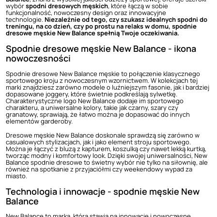
wybór
spodni dresowych męskich
, które łączą w sobie
funkcjonalność, nowoczesny design oraz innowacyjne
technologie.
Niezależnie od tego, czy szukasz idealnych spodni do
treningu, na co dzień, czy po prostu na relaks w domu, spodnie
dresowe męskie New Balance spełnią Twoje oczekiwania.
Spodnie dresowe męskie New Balance - ikona
nowoczesności
Spodnie dresowe New Balance męskie to połączenie klasycznego
sportowego kroju z nowoczesnym wzornictwem. W kolekcjach tej
marki znajdziesz zarówno modele o luźniejszym fasonie, jak i bardziej
dopasowane joggery, które świetnie podkreślają sylwetkę.
Charakterystyczne logo New Balance dodaje im sportowego
charakteru, a uniwersalne kolory, takie jak czarny, szary czy
granatowy, sprawiają, że łatwo można je dopasować do innych
elementów garderoby.
Dresowe męskie New Balance doskonale sprawdzą się zarówno w
casualowych stylizacjach, jak i jako element stroju sportowego.
Można je łączyć z bluzą z kapturem, koszulką czy nawet lekką kurtką,
tworząc modny i komfortowy look. Dzięki swojej uniwersalności, New
Balance spodnie dresowe to świetny wybór nie tylko na siłownię, ale
również na spotkanie z przyjaciółmi czy weekendowy wypad za
miasto.
Technologia i innowacje - spodnie męskie New
Balance
New Balance to marka, która stawia na innowacje i nowoczesne