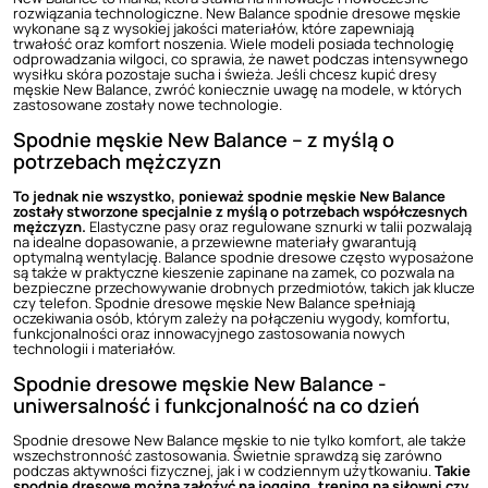
rozwiązania technologiczne. New Balance spodnie dresowe męskie
wykonane są z wysokiej jakości materiałów, które zapewniają
trwałość oraz komfort noszenia. Wiele modeli posiada technologię
odprowadzania wilgoci, co sprawia, że nawet podczas intensywnego
wysiłku skóra pozostaje sucha i świeża. Jeśli chcesz kupić dresy
męskie New Balance, zwróć koniecznie uwagę na modele, w których
zastosowane zostały nowe technologie.
Spodnie męskie New Balance – z myślą o
potrzebach mężczyzn
To jednak nie wszystko, ponieważ
spodnie męskie New Balance
zostały stworzone specjalnie z myślą o potrzebach współczesnych
mężczyzn.
Elastyczne pasy oraz regulowane sznurki w talii pozwalają
na idealne dopasowanie, a przewiewne materiały gwarantują
optymalną wentylację. Balance spodnie dresowe często wyposażone
są także w praktyczne kieszenie zapinane na zamek, co pozwala na
bezpieczne przechowywanie drobnych przedmiotów, takich jak klucze
czy telefon. Spodnie dresowe męskie New Balance spełniają
oczekiwania osób, którym zależy na połączeniu wygody, komfortu,
funkcjonalności oraz innowacyjnego zastosowania nowych
technologii i materiałów.
Spodnie dresowe męskie New Balance -
uniwersalność i funkcjonalność na co dzień
Spodnie dresowe New Balance męskie to nie tylko komfort, ale także
wszechstronność zastosowania. Świetnie sprawdzą się zarówno
podczas aktywności fizycznej, jak i w codziennym użytkowaniu.
Takie
spodnie dresowe można założyć na jogging, trening na siłowni czy