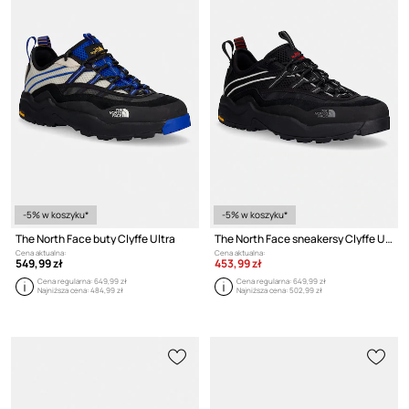
-5% w koszyku*
-5% w koszyku*
The North Face buty Clyffe Ultra
The North Face sneakersy Clyffe Ultra
Cena aktualna:
Cena aktualna:
549,99 zł
453,99 zł
Cena regularna:
649,99 zł
Cena regularna:
649,99 zł
Najniższa cena:
484,99 zł
Najniższa cena:
502,99 zł