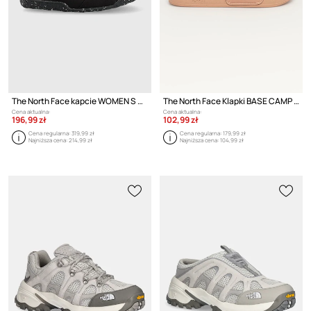
The North Face kapcie WOMEN S NUPTSE MULE
The North Face Klapki BASE CAMP SLIDE III
Cena aktualna:
Cena aktualna:
196,99 zł
102,99 zł
Cena regularna:
319,99 zł
Cena regularna:
179,99 zł
Najniższa cena:
214,99 zł
Najniższa cena:
104,99 zł