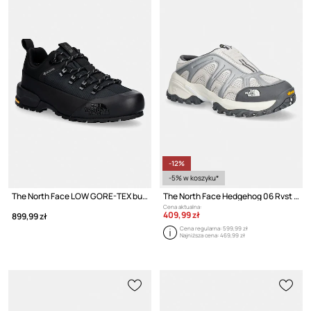
-12%
-5% w koszyku*
The North Face LOW GORE-TEX buty trekkingowe
The North Face Hedgehog 06 Rvst Mule buty trekkingowe
Cena aktualna:
409,99 zł
899,99 zł
Cena regularna:
599,99 zł
Najniższa cena:
469,99 zł