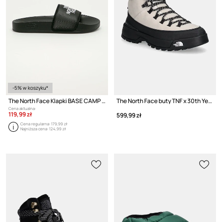
-5% w koszyku*
The North Face Klapki BASE CAMP SLIDE III
The North Face buty TNF x 30th Years HMLYN
Cena aktualna:
119,99 zł
599,99 zł
Cena regularna:
179,99 zł
Najniższa cena:
124,99 zł