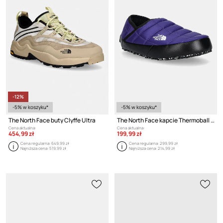
-12%
-5% w koszyku*
-5% w koszyku*
The North Face buty Clyffe Ultra
The North Face kapcie Thermoball Traction Mule V
Cena aktualna:
Cena aktualna:
454,99 zł
199,99 zł
Cena regularna:
649,99 zł
Cena regularna:
299,99 zł
Najniższa cena:
519,99 zł
Najniższa cena:
214,99 zł