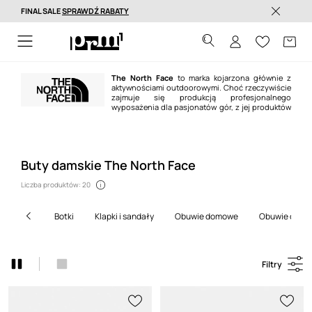
FINAL SALE
SPRAWDŹ RABATY
Dostawa nawet w 24h >
The North Face
to marka kojarzona głównie z
aktywnościami outdoorowymi. Choć rzeczywiście
zajmuje się produkcją profesjonalnego
wyposażenia dla pasjonatów gór, z jej produktów
można korzystać także na co dzień.
Buty damskie The North Face
Liczba produktów: 20
botki
klapki i sandały
obuwie domowe
obuwie outd
Filtry