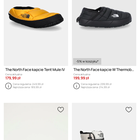
-5% w koszyku*
The North Face kapcie Tent Mule IV
The North Face kapcie W Thermoball Traction Mule V
Cena aktualna:
Cena aktualna:
179,99 zł
199,99 zł
Cena regularna:
249,99 zł
Cena regularna:
299,99 zł
Najniższa cena:
189,99 zł
Najniższa cena:
214,99 zł