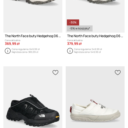
-30%
-5% w koszyku*
The North Face buty Hedgehog 06 Rvst
The North Face buty Hedgehog 06 Rvst Mule
Cena aktualna:
Cena aktualna:
369,99 zł
379,99 zł
Cena regularna:
649,99 zł
Cena regularna:
549,99 zł
Najniższa cena:
389,99 zł
Najniższa cena:
549,99 zł