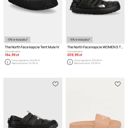
-5% w koszyku*
-5% w koszyku*
The North Face kapcie Tent Mule IV
The North Face kapcie WOMEN S THERMOBALL TRACTION BOOTIE
Cena aktualna:
Cena aktualna:
164,99 zł
209,99 zł
Cena regularna:
249,99 zł
Cena regularna:
349,99 zł
Najniższa cena:
174,99 zł
Najniższa cena:
219,99 zł