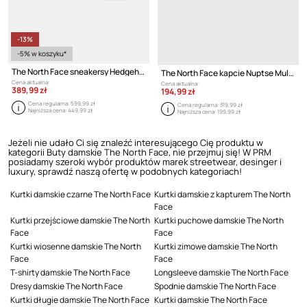
-13%
-5% w koszyku*
The North Face sneakersy Hedgehog 06 Rvst Mule
The North Face kapcie Nuptse Mule
Cena aktualna:
Cena aktualna:
389,99 zł
194,99 zł
Cena regularna:
599,99 zł
Cena regularna:
319,99 zł
Najniższa cena:
449,99 zł
Najniższa cena:
199,99 zł
Jeżeli nie udało Ci się znaleźć interesującego Cię produktu w
kategorii Buty damskie The North Face, nie przejmuj się! W PRM
posiadamy szeroki wybór produktów marek streetwear, desinger i
luxury, sprawdź naszą ofertę w podobnych kategoriach!
Kurtki damskie czarne The North Face
Kurtki damskie z kapturem The North
Face
Kurtki przejściowe damskie The North
Kurtki puchowe damskie The North
Face
Face
Kurtki wiosenne damskie The North
Kurtki zimowe damskie The North
Face
Face
T-shirty damskie The North Face
Longsleeve damskie The North Face
Dresy damskie The North Face
Spodnie damskie The North Face
Kurtki długie damskie The North Face
Kurtki damskie The North Face