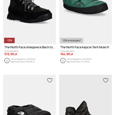
-13%
-5% w koszyku*
The North Face śniegowce Back to Berkeley IV Leather
The North Face kapcie Tent Mule IV
Cena aktualna:
Cena aktualna:
519,99 zł
164,99 zł
Cena regularna:
749,99 zł
Cena regularna:
249,99 zł
Najniższa cena:
599,99 zł
Najniższa cena:
174,99 zł