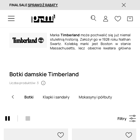
FINAL SALE
SPRAWDŹ RABATY
Dostawa nawet w 24h >
Marka
Timberland
może pochwalić się już niemal
stuletnią historią. Założył go w 1928 roku Nathan
Swartz. Kolebką marki jest Boston w stanie
Massachusetts, lecz obecnie kwatera główna
przedsiębiorstwa znajduje się w Stratham, New Hampshire. Na przestrzeni
lat asortyment marki poszerzał się — dziś obok
obuwia Timberland
zajmuje
się także produkcją innych artykułów przeznaczonych do outdoorowego
użytku, takich jak odzież, okulary czy zegarki.
Botki damskie Timberland
Liczba produktów: 3
botki
klapki i sandały
mokasyny i półbuty
Filtry