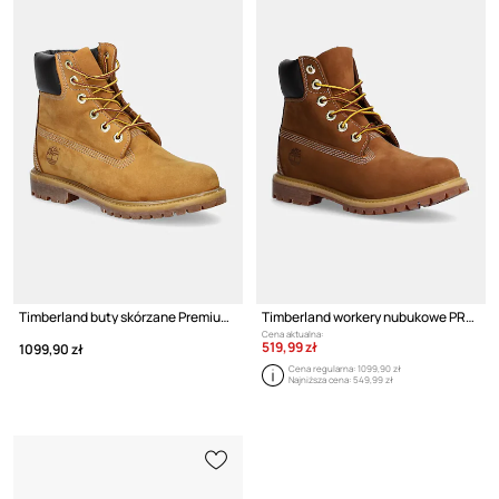
Timberland buty skórzane Premium 6 Inch
Timberland workery nubukowe PREMIUM 6 INCH BOOT
Cena aktualna:
519,99 zł
1099,90 zł
Cena regularna:
1099,90 zł
Najniższa cena:
549,99 zł