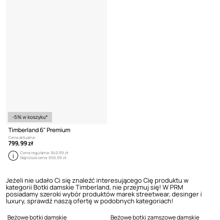
-5% w koszyku*
Timberland 6" Premium
Cena aktualna:
799,99 zł
Cena regularna:
949,99 zł
Najniższa cena:
656,99 zł
Jeżeli nie udało Ci się znaleźć interesującego Cię produktu w
kategorii Botki damskie Timberland, nie przejmuj się! W PRM
posiadamy szeroki wybór produktów marek streetwear, desinger i
luxury, sprawdź naszą ofertę w podobnych kategoriach!
Beżowe botki damskie
Beżowe botki zamszowe damskie