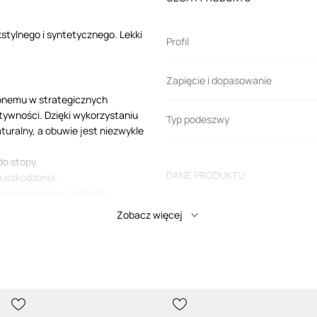
stylnego i syntetycznego. Lekki
Profil
Zapięcie i dopasowanie
zonemu w strategicznych
ywności. Dzięki wykorzystaniu
Typ podeszwy
aturalny, a obuwie jest niezwykle
o stopy.
DANE PRODUKTU
uszkodzenia.
anie obuwia w czystości.
Zobacz więcej
Kod producenta
Kolor producenta
Kolor