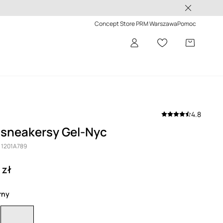
 -50%>
Concept Store PRM Warszawa
Pomoc
4.8
 sneakersy Gel-Nyc
y 1201A789
 zł
arny