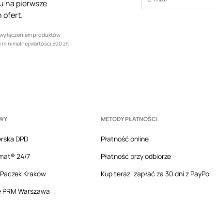
tu na pierwsze
 ofert.
z wyłączeniem produktów
 minimalnej wartości 500 zł.
WY
METODY PŁATNOŚCI
erska DPD
Płatność online
mat® 24/7
Płatność przy odbiorze
 Paczek Kraków
Kup teraz, zapłać za 30 dni z PayPo
e PRM Warszawa