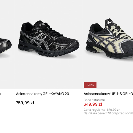
Marka
ID Produktu
-20%
y
Asics sneakersy GEL-KAYANO 20
Cena aktualna:
759,99 zł
349,99 zł
Cena regularna:
679,99 zł
Najniższa cena z 30 dni przed obniż
441,99 zł