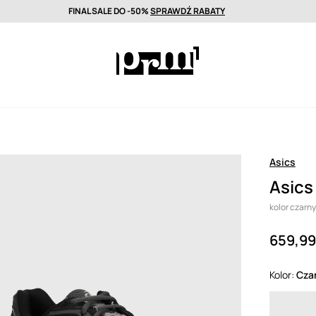
FINAL SALE DO -50%
SPRAWDŹ RABATY
wa nawet w 24h >
Wyselekcjonowane marki premium >
FINAL SALE DO
Asics
Asics
kolor czarn
659,99
Kolor:
cz