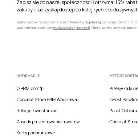
Zapisz się do naszej społeczności i otrzymaj 15% raba
zakupy oraz zyskaj dostęp do kolejnych ekskluzywnych
Jednorazowy rabat obejmuje asortyment w regularnej cenie na prm.com/pl, 
wskazanych na stronie
wykluczenia z promocji
. Oferta ważna przy zakupach o
INFORMACJE
METODY DOSTA
O PRM.com/pl
Przesyłka kuri
Concept Store PRM Warszawa
InPost Paczko
Relacje inwestorskie
Punkt Odbioru
Zasady prezentowania towarów
Concept Stor
Karty podarunkowe