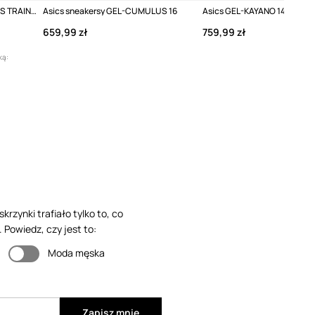
Asics sneakersy UB11-S GEL-DS TRAINER 14
Asics sneakersy GEL-CUMULUS 16
Asics GEL-KAYANO 14 sneake
659,99 zł
759,99 zł
ką:
rzynki trafiało tylko to, co
 Powiedz, czy jest to:
Moda męska
Zapisz mnie