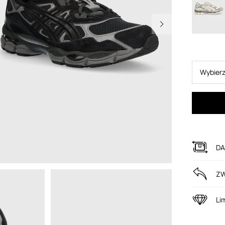
Wybierz
DA
ZW
Li