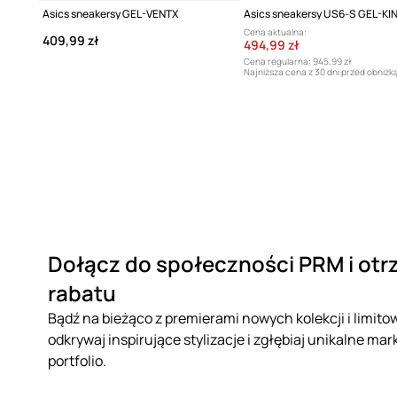
Asics sneakersy GEL-VENTX
Cena aktualna:
409,99 zł
494,99 zł
Cena regularna:
945,99 zł
Najniższa cena z 30 dni przed obniżk
612,99 zł
Dołącz do społeczności PRM i otr
rabatu
Bądź na bieżąco z premierami nowych kolekcji i limito
odkrywaj inspirujące stylizacje i zgłębiaj unikalne mar
portfolio.