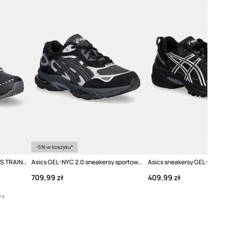
Asics
-5% w koszyku*
Asics sneakersy UB11-S GEL-DS TRAINER 14
Asics GEL-NYC 2.0 sneakersy sportowe
Asics sneakersy GEL-VENTX
709,99 zł
409,99 zł
ką: