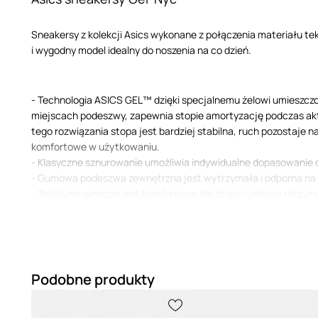
Sneakersy z kolekcji Asics wykonane z połączenia materiału tek
i wygodny model idealny do noszenia na co dzień.
- Technologia ASICS GEL™ dzięki specjalnemu żelowi umieszc
miejscach podeszwy, zapewnia stopie amortyzację podczas akt
tego rozwiązania stopa jest bardziej stabilna, ruch pozostaje n
komfortowe w użytkowaniu.
- Klasyczne sznurowanie umożliwia indywidualne dopasowanie d
- Gumowa podeszwa zewnętrzna jest wytrzymała i odporna na 
- Tekstylne wnętrze jest komfortowe dla stopy i ułatwia utrzym
Podobne produkty