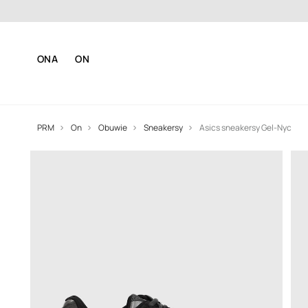
Dosta
ONA
ON
PRM
On
Obuwie
Sneakersy
Asics sneakersy Gel-Nyc