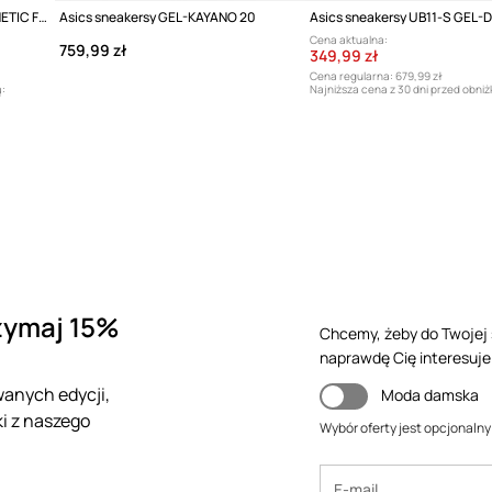
Asics sneakersy US6-S GEL-KINETIC FLUENT
Asics sneakersy GEL-KAYANO 20
Cena aktualna:
759,99 zł
349,99 zł
Cena regularna:
679,99 zł
ą:
Najniższa cena z 30 dni przed obniż
441,99 zł
zymaj 15%
Chcemy, żeby do Twojej sk
naprawdę Cię interesuje.
wanych edycji,
Moda damska
ki z naszego
Wybór oferty jest opcjonalny