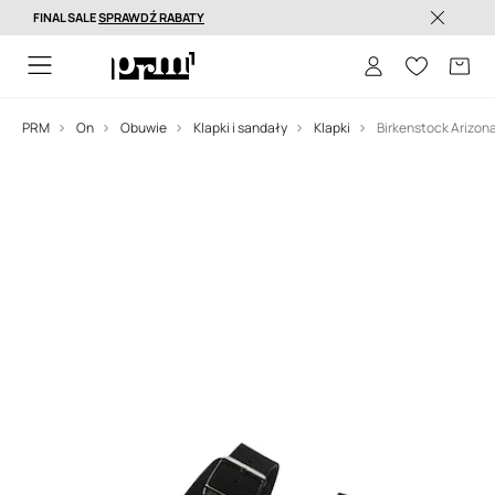
FINAL SALE
SPRAWDŹ RABATY
Dostawa nawet w 24h >
PRM
On
Obuwie
Klapki i sandały
Klapki
Birkenstock Arizon