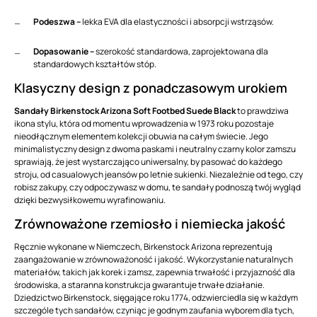
Podeszwa –
lekka EVA dla elastyczności i absorpcji wstrząsów.
Dopasowanie –
szerokość standardowa, zaprojektowana dla
standardowych kształtów stóp.
Klasyczny design z ponadczasowym urokiem
Sandały Birkenstock Arizona Soft Footbed Suede Black
to prawdziwa
ikona stylu, która od momentu wprowadzenia w 1973 roku pozostaje
nieodłącznym elementem kolekcji obuwia na całym świecie. Jego
minimalistyczny design z dwoma paskami i neutralny czarny kolor zamszu
sprawiają, że jest wystarczająco uniwersalny, by pasować do każdego
stroju, od casualowych jeansów po letnie sukienki. Niezależnie od tego, czy
robisz zakupy, czy odpoczywasz w domu, te sandały podnoszą twój wygląd
dzięki bezwysiłkowemu wyrafinowaniu.
Zrównoważone rzemiosło i niemiecka jakość
Ręcznie wykonane w Niemczech, Birkenstock Arizona reprezentują
zaangażowanie w zrównoważoność i jakość. Wykorzystanie naturalnych
materiałów, takich jak korek i zamsz, zapewnia trwałość i przyjazność dla
środowiska, a staranna konstrukcja gwarantuje trwałe działanie.
Dziedzictwo Birkenstock, sięgające roku 1774, odzwierciedla się w każdym
szczególe tych sandałów, czyniąc je godnym zaufania wyborem dla tych,