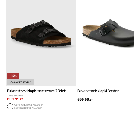
-15%
-5% w koszyku*
Birkenstock klapki zamszowe Zürich
Birkenstock klapki Boston
Cena aktualna:
609,99 zł
699,99 zł
Cena regularna:
719,99 zł
Najniższa cena:
719,99 zł