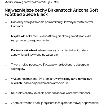
którzy szukają zarówno komfortu, jak i stylu.
Najważniejsze cechy Birkenstock Arizona Soft
Footbed Suede Black
Ikoniczny design z dwoma paskami z regulowanymi metalowymi
klamrami.
Miękka wkładka
oferuje dodatkową piankową amortyzację dla
natychmiastowego komfortu.
Korkowa wkładka
dostosowuje się do kształtu twoich stóp,
zapewniając indywidualne wsparcie.
Trwała i lekka podeszwa EVA zapewnia doskonałą absorpcję
wstrząsów.
Wykonane z materiałów premium, w tym
klasyczny zamszowy
wierzch
i oddychająca zamszowa wyściółka.
Neutralny czarny kolor dla ponadczasowej wszechstronności.
Zaprojektowane z pasującą szerokością standardową, odpowiednią