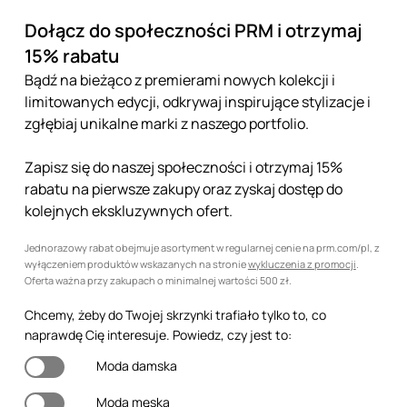
Dołącz do społeczności PRM i otrzymaj
15% rabatu
Bądź na bieżąco z premierami nowych kolekcji i
limitowanych edycji, odkrywaj inspirujące stylizacje i
zgłębiaj unikalne marki z naszego portfolio.
Zapisz się do naszej społeczności i otrzymaj 15%
rabatu na pierwsze zakupy oraz zyskaj dostęp do
kolejnych ekskluzywnych ofert.
Jednorazowy rabat obejmuje asortyment w regularnej cenie na prm.com/pl, z
wyłączeniem produktów wskazanych na stronie
wykluczenia z promocji
.
Oferta ważna przy zakupach o minimalnej wartości 500 zł.
Chcemy, żeby do Twojej skrzynki trafiało tylko to, co
naprawdę Cię interesuje. Powiedz, czy jest to:
Moda damska
Moda męska