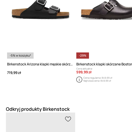
-5% w koszyku*
-29%
Birkenstock Arizona klapki męskie skórzane
Cena aktualna:
599,99 zł
719,99 zł
Cena regularna:
849,99 zł
Najniższa cena:
849,99 zł
Odkryj produkty Birkenstock