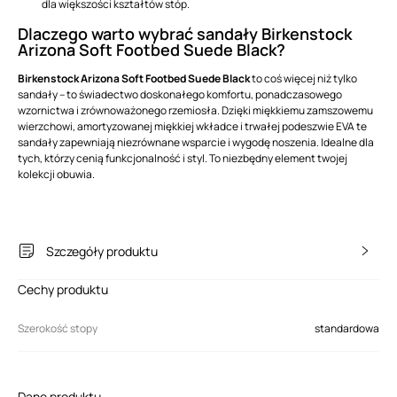
dla większości kształtów stóp.
Dlaczego warto wybrać sandały Birkenstock
Arizona Soft Footbed Suede Black?
Birkenstock Arizona Soft Footbed Suede Black
to coś więcej niż tylko
sandały – to świadectwo doskonałego komfortu, ponadczasowego
wzornictwa i zrównoważonego rzemiosła. Dzięki miękkiemu zamszowemu
wierzchowi, amortyzowanej miękkiej wkładce i trwałej podeszwie EVA te
sandały zapewniają niezrównane wsparcie i wygodę noszenia. Idealne dla
tych, którzy cenią funkcjonalność i styl. To niezbędny element twojej
kolekcji obuwia.
Szczegóły produktu
Cechy produktu
Szerokość stopy
standardowa
Dane produktu