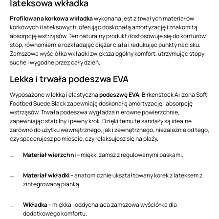
lateksowa wkładka
Profilowana korkowa wkładka
wykonana jest z trwałych materiałów
korkowych i lateksowych, oferując doskonałą amortyzację i znakomitą
absorpcję wstrząsów. Ten naturalny produkt dostosowuje się do konturów
stóp, równomiernie rozkładając ciężar ciała i redukując punkty nacisku.
Zamszowa wyściółka wkładki zwiększa ogólny komfort, utrzymując stopy
suche i wygodne przez cały dzień.
Lekka i trwała podeszwa EVA
Wyposażone w lekką i elastyczną
podeszwę EVA
, Birkenstock Arizona Soft
Footbed Suede Black zapewniają doskonałą amortyzację i absorpcję
wstrząsów. Trwała podeszwa wygładza nierówne powierzchnie,
zapewniając stabilny i pewny krok. Dzięki temu te sandały są idealne
zarówno do użytku wewnętrznego, jak i zewnętrznego, niezależnie od tego,
czy spacerujesz po mieście, czy relaksujesz się na plaży.
Materiał wierzchni –
miękki zamsz z regulowanymi paskami.
Materiał wkładki –
anatomicznie ukształtowany korek z lateksem z
zintegrowaną pianką.
Wkładka –
miękka i oddychająca zamszowa wyściółka dla
dodatkowego komfortu.