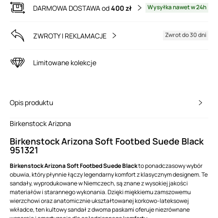
Wysyłka nawet w 24h
DARMOWA DOSTAWA od
400 zł
Zwrot do 30 dni
ZWROTY I REKLAMACJE
Limitowane kolekcje
Opis produktu
Birkenstock Arizona
Birkenstock Arizona Soft Footbed Suede Black
951321
Birkenstock Arizona Soft Footbed Suede Black
to ponadczasowy wybór
obuwia, który płynnie łączy legendarny komfort z klasycznym designem. Te
sandały, wyprodukowane w Niemczech, są znane z wysokiej jakości
materiałów i starannego wykonania. Dzięki miękkiemu zamszowemu
wierzchowi oraz anatomicznie ukształtowanej korkowo-lateksowej
wkładce, ten kultowy sandał z dwoma paskami oferuje niezrównane