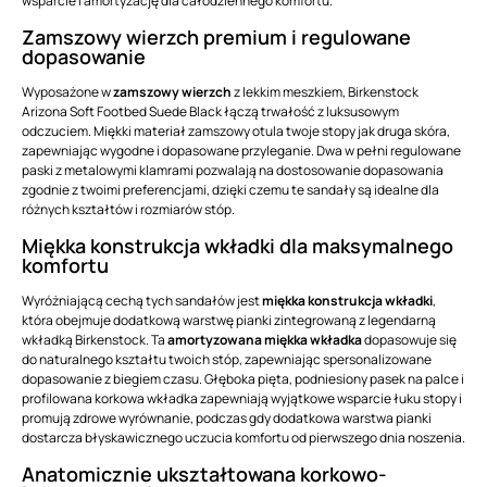
wsparcie i amortyzację dla całodziennego komfortu.
Zamszowy wierzch premium i regulowane
dopasowanie
Wyposażone w
zamszowy wierzch
z lekkim meszkiem, Birkenstock
Arizona Soft Footbed Suede Black łączą trwałość z luksusowym
odczuciem. Miękki materiał zamszowy otula twoje stopy jak druga skóra,
zapewniając wygodne i dopasowane przyleganie. Dwa w pełni regulowane
paski z metalowymi klamrami pozwalają na dostosowanie dopasowania
zgodnie z twoimi preferencjami, dzięki czemu te sandały są idealne dla
różnych kształtów i rozmiarów stóp.
Miękka konstrukcja wkładki dla maksymalnego
komfortu
Wyróżniającą cechą tych sandałów jest
miękka konstrukcja wkładki
,
która obejmuje dodatkową warstwę pianki zintegrowaną z legendarną
wkładką Birkenstock. Ta
amortyzowana miękka wkładka
dopasowuje się
do naturalnego kształtu twoich stóp, zapewniając spersonalizowane
dopasowanie z biegiem czasu. Głęboka pięta, podniesiony pasek na palce i
profilowana korkowa wkładka zapewniają wyjątkowe wsparcie łuku stopy i
promują zdrowe wyrównanie, podczas gdy dodatkowa warstwa pianki
dostarcza błyskawicznego uczucia komfortu od pierwszego dnia noszenia.
Anatomicznie ukształtowana korkowo-