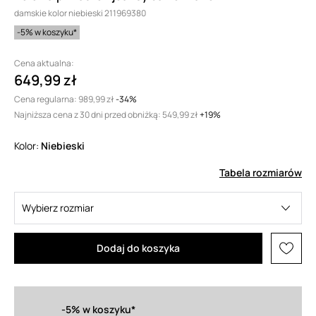
damskie kolor niebieski 211969380
-5% w koszyku*
Cena aktualna:
649,99 zł
Cena regularna:
989,99 zł
-34%
Najniższa cena z 30 dni przed obniżką:
549,99 zł
 +19%
Kolor:
niebieski
Tabela rozmiarów
Wybierz rozmiar
Dodaj do koszyka
-5% w koszyku*