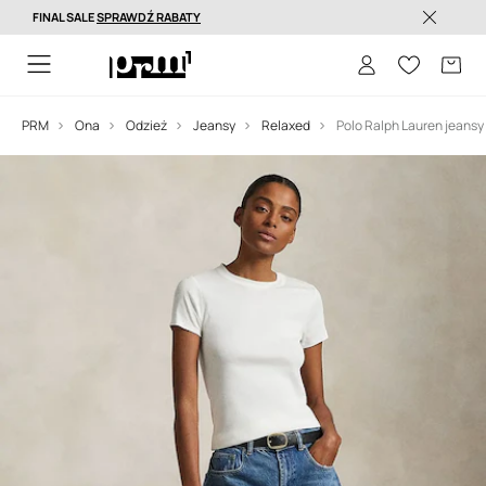
FINAL SALE
SPRAWDŹ RABATY
Dostawa nawet w 24h >
PRM
Ona
Odzież
Jeansy
Relaxed