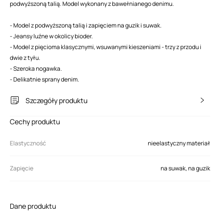
podwyższoną talią. Model wykonany z bawełnianego denimu.
- Model z podwyższoną talią i zapięciem na guzik i suwak.
- Jeansy luźne w okolicy bioder.
- Model z pięcioma klasycznymi, wsuwanymi kieszeniami - trzy z przodu i
dwie z tyłu.
- Szeroka nogawka.
- Delikatnie sprany denim.
Szczegóły produktu
Cechy produktu
Elastyczność
nieelastyczny materiał
Zapięcie
na suwak, na guzik
Dane produktu