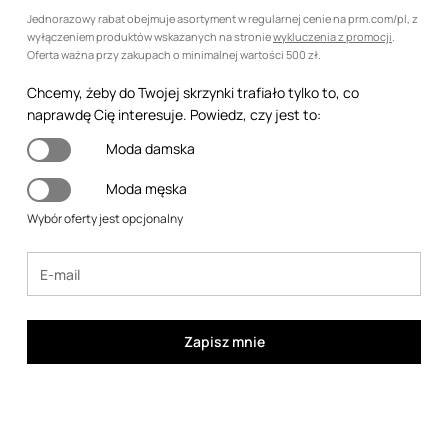
Jednorazowy rabat obejmuje asortyment w regularnej cenie na prm.com/pl, z
wyłączeniem produktów wskazanych na stronie
wykluczenia z promocji
.
Oferta ważna przy zakupach o minimalnej wartości 500 zł.
Chcemy, żeby do Twojej skrzynki trafiało tylko to, co
naprawdę Cię interesuje. Powiedz, czy jest to:
Moda damska
Moda męska
Wybór oferty jest opcjonalny
Zapisz mnie