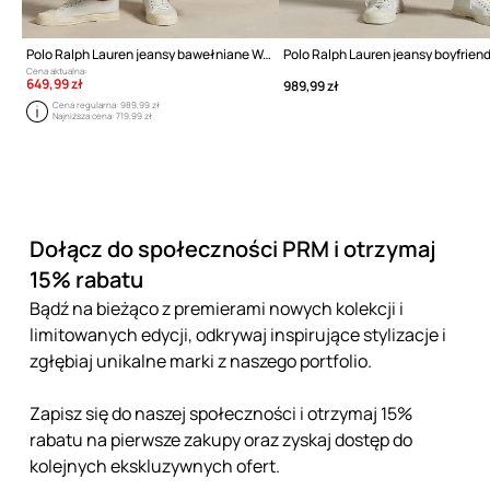
Polo Ralph Lauren jeansy bawełniane Wd Lg Crp Ankle Wide
Cena aktualna:
649,99 zł
989,99 zł
Cena regularna:
989,99 zł
Najniższa cena:
719,99 zł
Dołącz do społeczności PRM i otrzymaj
15% rabatu
Bądź na bieżąco z premierami nowych kolekcji i
limitowanych edycji, odkrywaj inspirujące stylizacje i
zgłębiaj unikalne marki z naszego portfolio.
Zapisz się do naszej społeczności i otrzymaj 15%
rabatu na pierwsze zakupy oraz zyskaj dostęp do
kolejnych ekskluzywnych ofert.