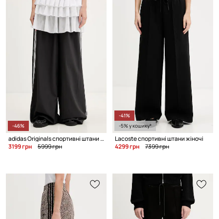
-41%
-46%
-5% у кошику*
adidas Originals спортивні штани жіночі
Lacoste спортивні штани жіночі
3199 грн
5999 грн
4299 грн
7399 грн