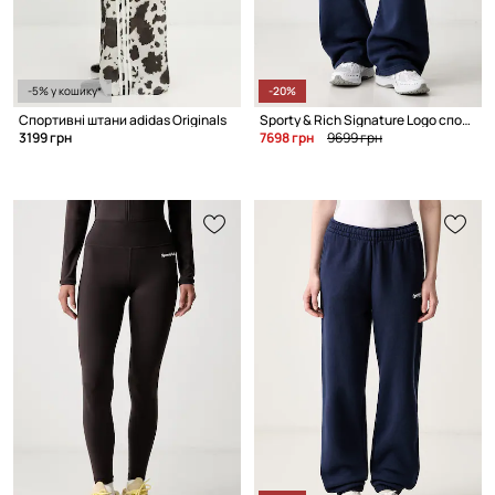
-5% у кошику*
-20%
Спортивні штани adidas Originals
Sporty & Rich Signature Logo спортивні штани бавовняні жіночі
3199 грн
7698 грн
9699 грн