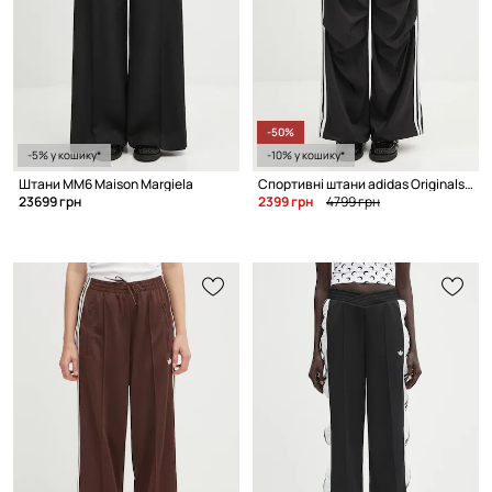
-50%
-5% у кошику*
-10% у кошику*
Штани MM6 Maison Margiela
Спортивні штани adidas Originals Trackpant
23699 грн
2399 грн
4799 грн