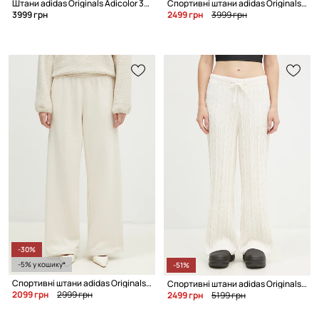
Штани adidas Originals Adicolor 3-Stripe Cargo Pants
Спортивні штани adidas Originals Woven Track Pant
3999 грн
2499 грн
3999 грн
-30%
-5% у кошику*
-51%
Спортивні штани adidas Originals Femme Galore Wideleg Fleece Pants
Спортивні штани adidas Originals KNTD Jogger
2099 грн
2999 грн
2499 грн
5199 грн