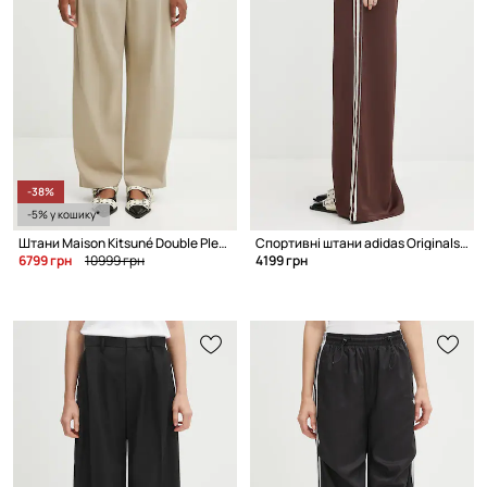
-38%
-5% у кошику*
Штани Maison Kitsuné Double Pleated
Спортивні штани adidas Originals Satin Tp Wl
6799 грн
10999 грн
4199 грн