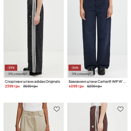
-33%
-34%
-5% у кошику*
-5% у кошику*
Спортивні штани adidas Originals
Бавовняні штани Carhartt WIP W' Pierce Pant Straight
2399 грн
3599 грн
4099 грн
6299 грн