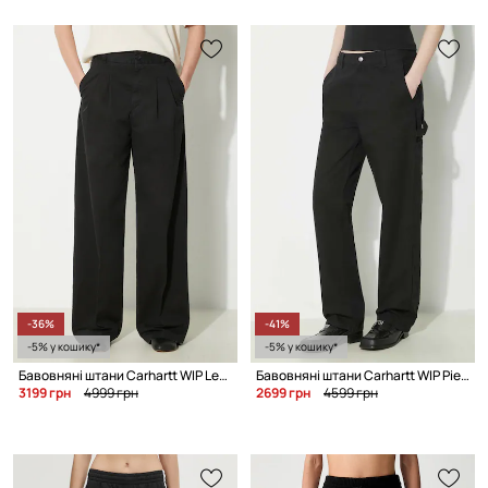
-36%
-41%
-5% у кошику*
-5% у кошику*
Бавовняні штани Carhartt WIP Leola Pant
Бавовняні штани Carhartt WIP Pierce Pant Straight
3199 грн
4999 грн
2699 грн
4599 грн