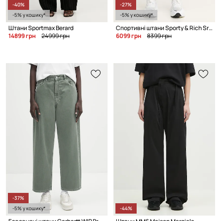
-40%
-27%
-5% у кошику*
-5% у кошику*
Штани Sportmax Berard
Спортивні штани Sporty & Rich Sr Runner 90S Elio Track
14899 грн
24999 грн
6099 грн
8399 грн
-37%
-5% у кошику*
-44%