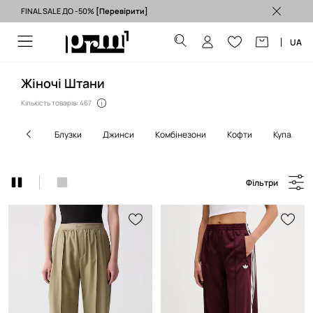
FINAL SALE ДО -50%
[Перевірити]
Безкоштовна доставка з ЄС (від 3500 грн) >
UA
Жіночі Штани
Кількість товарів: 467
блузки
джинси
комбінезони
кофти
купальни
Фільтри