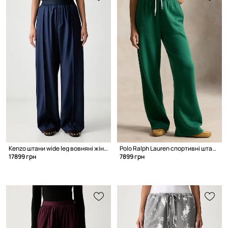
Kenzo штани wide leg вовняні жіночі
Polo Ralph Lauren спортивні штани з бавовною жіночі
17899 грн
7899 грн