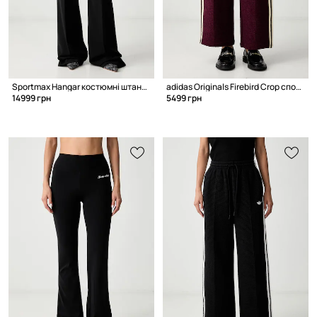
Sportmax Hangar костюмні штани вовняні жіночі
adidas Originals Firebird Crop спортивні штани жіночі
14999 грн
5499 грн