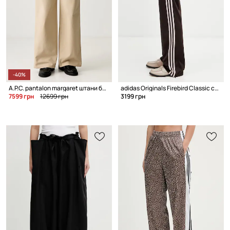
-40%
A.P.C. pantalon margaret штани бавовняні жіночі
adidas Originals Firebird Classic спортивні штани жіночі
7599 грн
12699 грн
3199 грн