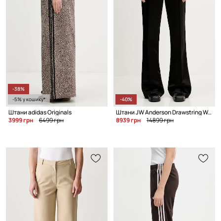
-38%
-5% у кошику*
-40%
Штани adidas Originals
Штани JW Anderson Drawstring Waist
3999 грн
6499 грн
8939 грн
14899 грн