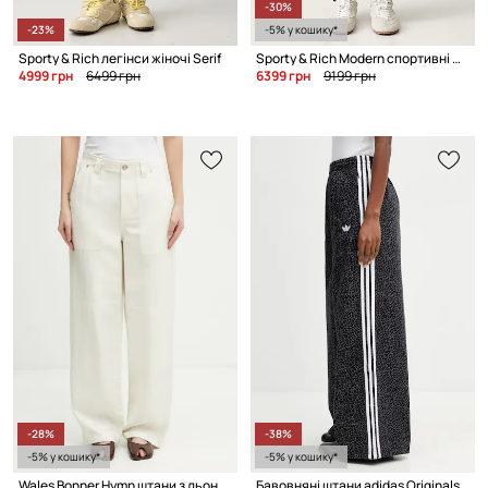
-30%
-23%
-5% у кошику*
Sporty & Rich легінси жіночі Serif
Sporty & Rich Modern спортивні штани бавовняні
4999 грн
6499 грн
6399 грн
9199 грн
-28%
-38%
-5% у кошику*
-5% у кошику*
Wales Bonner Hymn штани з льоном жіночі
Бавовняні штани adidas Originals