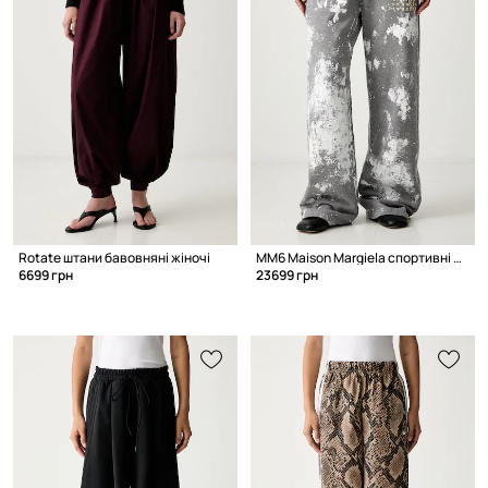
Rotate штани бавовняні жіночі
MM6 Maison Margiela спортивні штани бавовняні жіночі
6699 грн
23699 грн