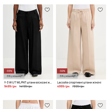
-33%
-32%
-5% у кошику*
-5% у кошику*
Y-3 W UT WL PNT штани віскозні жіночі
Lacoste спортивні штани жіночі
9499 грн
14199 грн
4999 грн
7399 грн