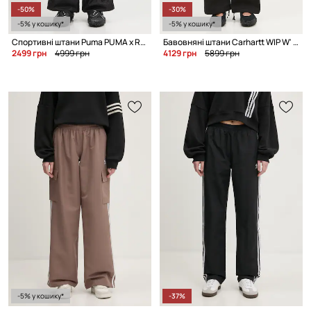
-50%
-30%
-5% у кошику*
-5% у кошику*
Спортивні штани Puma PUMA x ROSÉ
Бавовняні штани Carhartt WIP W' Kingston
2499 грн
4999 грн
4129 грн
5899 грн
-5% у кошику*
-37%