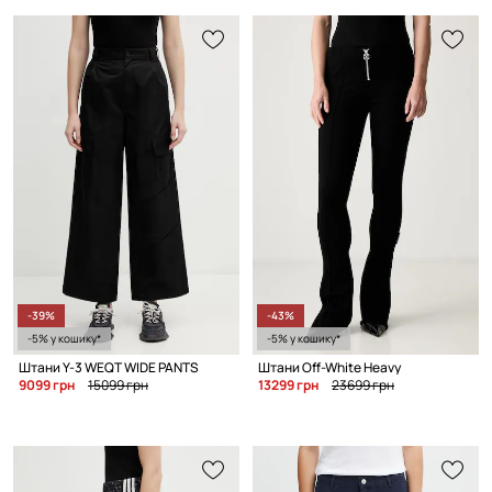
-39%
-43%
-5% у кошику*
-5% у кошику*
Штани Y-3 WEQT WIDE PANTS
Штани Off-White Heavy
9099 грн
15099 грн
13299 грн
23699 грн