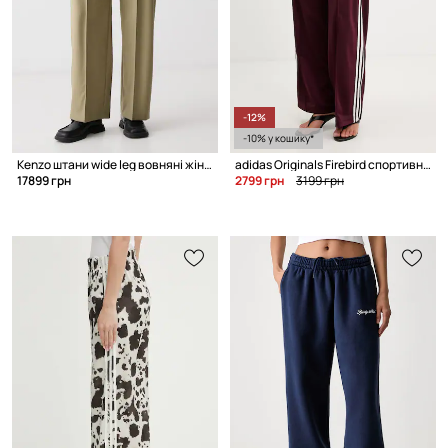
-12%
-10% у кошику*
Kenzo штани wide leg вовняні жіночі
adidas Originals Firebird спортивні штани жіночі
17899 грн
2799 грн
3199 грн