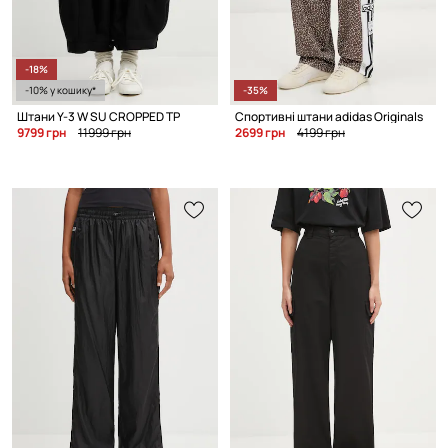
-18%
-10% у кошику*
-35%
Штани Y-3 W SU CROPPED TP
Спортивні штани adidas Originals
9799 грн
11999 грн
2699 грн
4199 грн