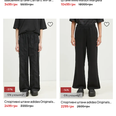
Бавовняні штани Carhartt WIP Brandon Pant
Штани MM6 Maison Margiela
3499 грн
5599 грн
10499 грн
18999 грн
-37%
-14%
-5% у кошику*
-5% у кошику*
Спортивні штани adidas Originals Adibreak
Спортивні штани adidas Originals Femme Galore Wideleg Fleece Pants
2499 грн
3999 грн
2299 грн
2699 грн