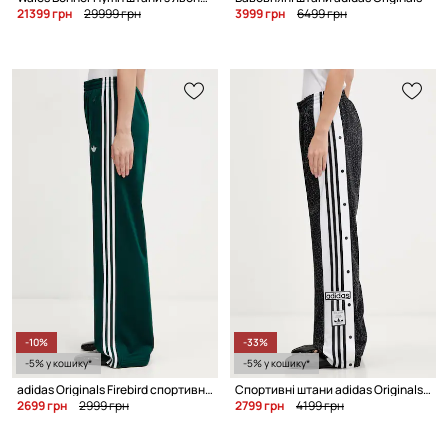
21399 грн
29999 грн
3999 грн
6499 грн
-10%
-33%
-5% у кошику*
-5% у кошику*
adidas Originals Firebird спортивні штани жіночі
Спортивні штани adidas Originals Adibreak
2699 грн
2999 грн
2799 грн
4199 грн