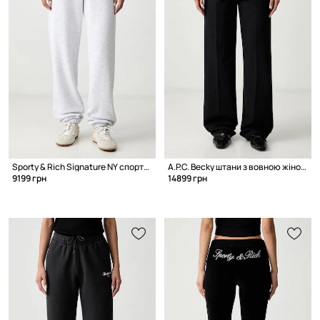
Sporty & Rich Signature NY спортивні штани бавовняні
A.P.C. Becky штани з вовною жіночі
9199 грн
14899 грн