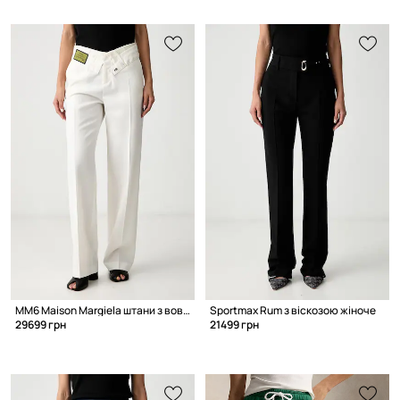
MM6 Maison Margiela штани з вовною жіночі
Sportmax Rum з віскозою жіноче
29699 грн
21499 грн