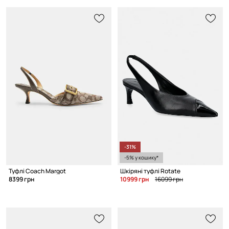
-31%
-5% у кошику*
Туфлі Coach Margot
Шкіряні туфлі Rotate
8399 грн
10999 грн
16099 грн