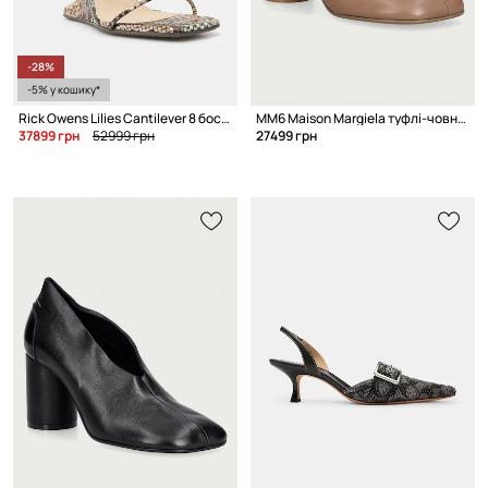
-28%
-5% у кошику*
Rick Owens Lilies Cantilever 8 босоніжки на танкетці жіночі шкіряні
MM6 Maison Margiela туфлі-човники на каблуку жіночі шкіряні
37899 грн
52999 грн
27499 грн