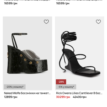
16599 грн
16599 грн
-28%
-20% у кошику*
-5% у кошику*
Naked Wolfe босоніжки на танкетці жіночі
Rick Owens Lilies Cantilever 8 босоніжки жіночі шкіряні на танкетці
12899 грн
30299 грн
42499 грн