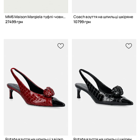
MM6 Maison Margiela туфлі-човники на каблуку жіночі шкіряні
Coach взуття на шпильці шкіряне
27499 грн
10799 грн
Rotate взуття на шпильці з відкритою п'ятою шкіряне
Rotate взуття на шпильці шкіряне