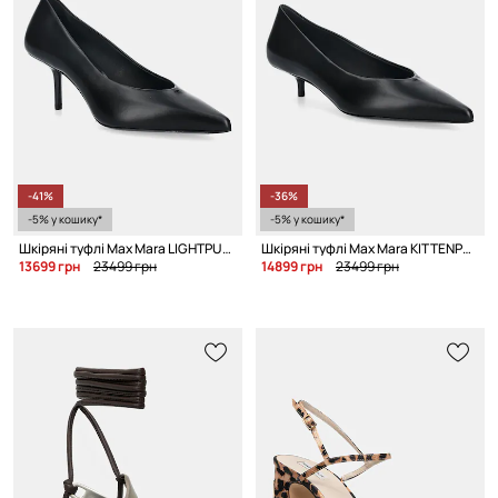
-41%
-36%
-5% у кошику*
-5% у кошику*
Шкіряні туфлі Max Mara LIGHTPUMP
Шкіряні туфлі Max Mara KITTENPUMP
13699 грн
23499 грн
14899 грн
23499 грн