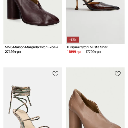
-33%
MM6 Maison Margiela туфлі-човники на каблуку жіночі шкіряні
Шкіряні туфлі Miista Shari
27499 грн
11899 грн
17799 грн