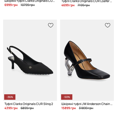
Шкіряні туфлі Clarks Originals CUR Sling 1
Туфлі Clarks Originals CUR Loafer 2
6999 грн
10799 грн
4699 грн
7199 грн
-36%
-50%
Туфлі Clarks Originals CUR Sling 2
Шкіряні туфлі JW Anderson Chain Heel
4399 грн
6899 грн
15899 грн
31899 грн