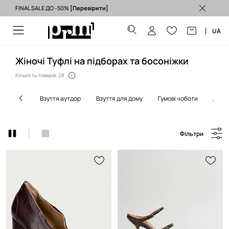
FINAL SALE ДО -50%
[Перевірити]
Безкоштовна доставка з ЄС (від 3500 грн) >
UA
Жіночі Туфлі на підборах та босоніжки
Кількість товарів: 28
взуття аутдор
взуття для дому
гумові чоботи
дог
Фільтри