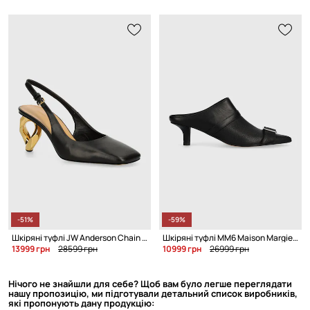
-51%
-59%
Шкіряні туфлі JW Anderson Chain Heel
Шкіряні туфлі MM6 Maison Margiela Slipper
13999 грн
28599 грн
10999 грн
26999 грн
Нічого не знайшли для себе? Щоб вам було легше переглядати
нашу пропозицію, ми підготували детальний список виробників,
які пропонують дану продукцію: