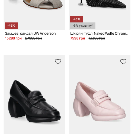
-43%
-45%
-5% у кошику*
Замшеві сандалі JW Anderson
Шкіряні туфлі Naked Wolfe Chromed
15299 грн
27999 грн
7598 грн
13399 грн