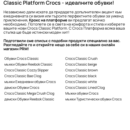
Classic Platform Crocs - идеалните обувки!
Независимо дали искате да придадете допълнителен акцент към
ежедневната си визия или търсите перфектните обувки за уикенд
приключения,
Крокс на платформе
ви предлагат всичко
необходимо. Потопете се в света на комфорта и стила и изберете
вашите нови Crocs Classic Platform. С Crocs Платформа всяка ваша
стъпка ще бъде истински моден хит!
Подготвили сме списък с подобни продукти специално за вас.
Разгледайте го и открийте нещо за себе си в нашия онлайн
магазин PRM!
Обувки Crocs Classic
Crocs Classic Crush
мъжки Обувки Reebok Classic
Crocs Classic beige
Crocs Classic Cozzy Slipper
Crocs Classic brown
Crocs Classic Bae Clog
Crocs Classic black
мъжки Ежедневни обувки Crocs
Crocs Classic white
дамски Обувки Crocs
Crocs Classic Lined Clog
Crocs Classic Mega Crush Clog
Мъжки обувки Crocs
дамски Обувки Reebok Classic
мъжки Туристически обувки Crocs