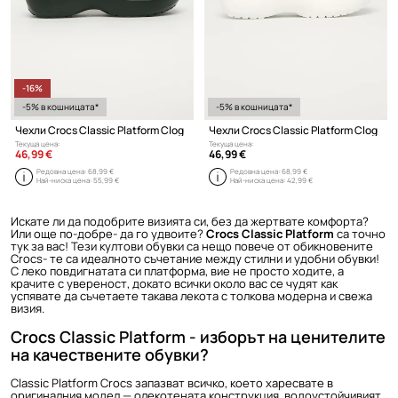
-16%
-5% в кошницата*
-5% в кошницата*
Чехли Crocs Classic Platform Clog
Чехли Crocs Classic Platform Clog
Текуща цена:
Текуща цена:
46,99 €
46,99 €
Редовна цена:
68,99 €
Редовна цена:
68,99 €
Най-ниска цена:
55,99 €
Най-ниска цена:
42,99 €
Искате ли да подобрите визията си, без да жертвате комфорта?
Или още по-добре- да го удвоите?
Crocs Classic Platform
са точно
тук за вас! Тези култови обувки са нещо повече от обикновените
Crocs- те са идеалното съчетание между стилни и удобни обувки!
С леко повдигнатата си платформа, вие не просто ходите, а
крачите с увереност, докато всички около вас се чудят как
успявате да съчетаете такава лекота с толкова модерна и свежа
визия.
Crocs Classic Platform - изборът на ценителите
на качествените обувки?
Classic Platform Crocs запазват всичко, което харесвате в
оригиналния модел — олекотената конструкция, водоустойчивият