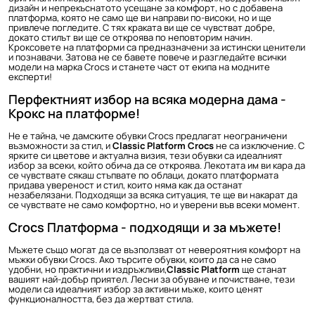
дизайн и непрекъснатото усещане за комфорт, но с добавена
платформа, която не само ще ви направи по-високи, но и ще
привлече погледите. С тях краката ви ще се чувстват добре,
докато стилът ви ще се откроява по неповторим начин.
Кроксовете на платформи са предназначени за истински ценители
и познавачи. Затова не се бавете повече и разгледайте всички
модели на
марка Crocs
и станете част от екипа на модните
експерти!
Перфектният избор на всяка модерна дама -
Крокс на платформе!
Не е тайна, че
дамските обувки Crocs
предлагат неограничени
възможности за стил, и
Classic Platform Crocs
не са изключение. С
ярките си цветове и актуална визия, тези обувки са идеалният
избор за всеки, който обича да се откроява. Лекотата им ви кара да
се чувствате сякаш стъпвате по облаци, докато платформата
придава увереност и стил, които няма как да останат
незабелязани. Подходящи за всяка ситуация, те ще ви накарат да
се чувствате не само комфортно, но и уверени във всеки момент.
Crocs Платформа - подходящи и за мъжете!
Мъжете също могат да се възползват от невероятния комфорт на
мъжки обувки Crocs
. Ако търсите обувки, които да са не само
удобни, но практични и издръжливи,
Classic Platform
ще станат
вашият най-добър приятел. Лесни за обуване и почистване, тези
модели са идеалният избор за активни мъже, които ценят
функционалността, без да жертват стила.