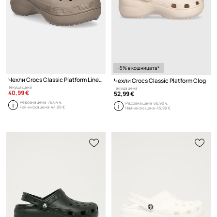
-5% в кошницата*
Чехли Crocs Classic Platform Lined Clog
Чехли Crocs Classic Platform Clog
Текуща цена:
Текуща цена:
40,99 €
52,99 €
Редовна цена:
76,64 €
Редовна цена:
66,90 €
Най-ниска цена:
44,99 €
Най-ниска цена:
45,99 €