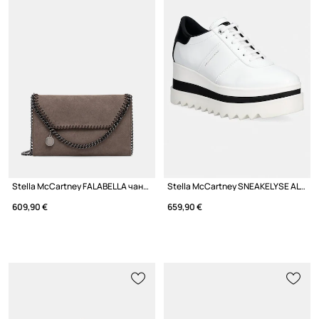
Stella McCartney FALABELLA чанта crossbody дамска от имитация на велур
Stella McCartney SNEAKELYSE ALTER маратонки с платформа дамски
609,90 €
659,90 €