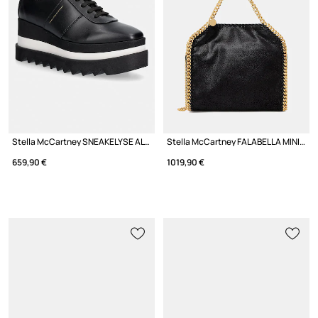
Stella McCartney SNEAKELYSE ALTER маратонки с платформа дамски
Stella McCartney FALABELLA MINI чанта crossbody дамска
659,90 €
1019,90 €