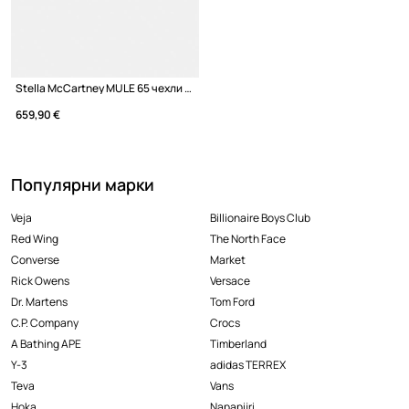
Stella McCartney MULE 65 чехли с тънък ток дамски
659,90 €
Популярни марки
Veja
Billionaire Boys Club
Red Wing
The North Face
Converse
Market
Rick Owens
Versace
Dr. Martens
Tom Ford
C.P. Company
Crocs
A Bathing APE
Timberland
Y-3
adidas TERREX
Teva
Vans
Hoka
Napapijri