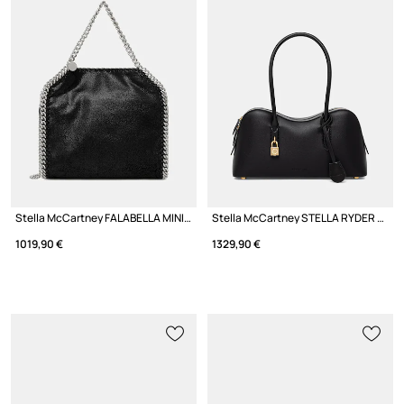
Stella McCartney FALABELLA MINI чанта crossbody дамска
Stella McCartney STELLA RYDER чанта дамска от имитация на кожа
1019,90 €
1329,90 €