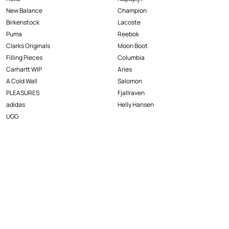
New Balance
Champion
Birkenstock
Lacoste
Puma
Reebok
Clarks Originals
Moon Boot
Filling Pieces
Columbia
Carhartt WIP
Aries
A Cold Wall
Salomon
PLEASURES
Fjallraven
adidas
Helly Hansen
UGG