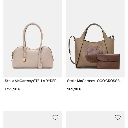
Stella McCartney STELLA RYDER чанта дамска от имитация на кожа
Stella McCartney LOGO CROSSBODY чанта дамска
1329,90 €
969,90 €