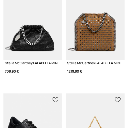
Stella McCartney FALABELLA MINI чанта crossbody дамска
Stella McCartney FALABELLA MINI чанта дамска от имитация на велур
709,90 €
1219,90 €