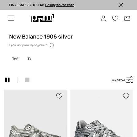
FINAL SALE ЗАПОЧНА!
Пазарувайте сега
Изпращане до 24 часа >
New Balance 1906 silver
Брой избрани продукти: 3
той
тя
Филтри