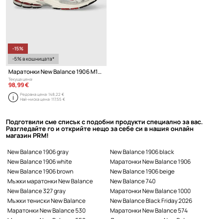
-15%
-5% в кошницата*
Маратонки New Balance 1906 M1906REA
Текуща цена:
98,99 €
Редовна цена:
148,22 €
Най-ниска цена:
117,55 €
Подготвили сме списък с подобни продукти специално за вас.
Разгледайте го и открийте нещо за себе си в нашия онлайн
магазин PRM!
New Balance 1906 gray
New Balance 1906 black
New Balance 1906 white
Маратонки New Balance 1906
New Balance 1906 brown
New Balance 1906 beige
Мъжки маратонки New Balance
New Balance 740
New Balance 327 gray
Маратонки New Balance 1000
Мъжки тениски New Balance
New Balance Black Friday 2026
Маратонки New Balance 530
Маратонки New Balance 574