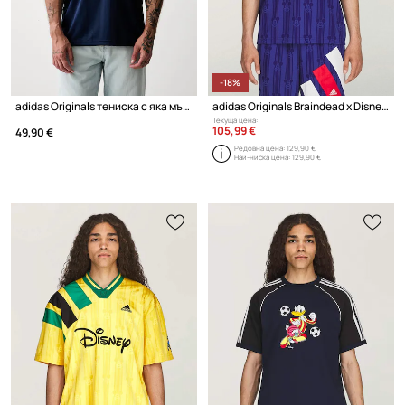
-18%
adidas Originals тениска с яка мъжка
adidas Originals Braindead x Disney тениска мъжка
Текуща цена:
105,99 €
49,90 €
Редовна цена:
129,90 €
Най-ниска цена:
129,90 €