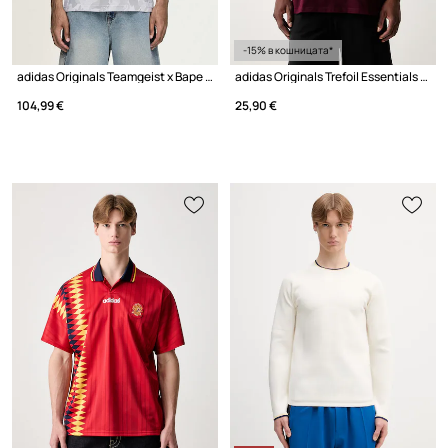
-15% в кошницата*
adidas Originals Teamgeist x Bape тениска мъжка
adidas Originals Trefoil Essentials тениска от памук мъжка
104,99 €
25,90 €