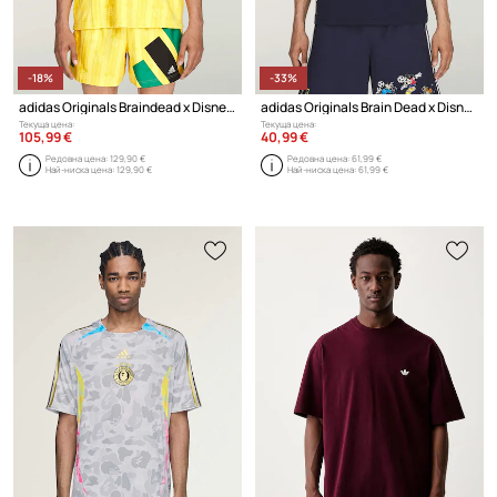
-18%
-33%
adidas Originals Braindead x Disney тениска мъжка
adidas Originals Brain Dead x Disney тениска от памук мъжка
Текуща цена:
Текуща цена:
105,99 €
40,99 €
Редовна цена:
129,90 €
Редовна цена:
61,99 €
Най-ниска цена:
129,90 €
Най-ниска цена:
61,99 €