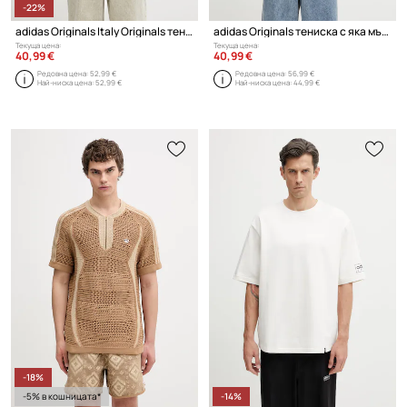
-22%
adidas Originals Italy Originals тениска с памук мъжка
adidas Originals тениска с яка мъжка
Текуща цена:
Текуща цена:
40,99 €
40,99 €
Редовна цена:
52,99 €
Редовна цена:
56,99 €
Най-ниска цена:
52,99 €
Най-ниска цена:
44,99 €
-18%
-5% в кошницата*
-14%