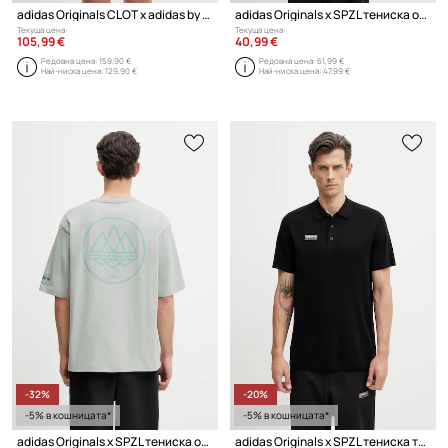
adidas Originals CLOT x adidas by Edison Chen тениска с памук мъжка
adidas Originals x SPZL тениска от памук мъжка
Текуща цена:
Текуща цена:
105,99 €
40,99 €
Редовна цена:
159,90 €
Редовна цена:
61,99 €
Най-ниска цена:
129,90 €
Най-ниска цена:
47,99 €
-32%
-20%
-5% в кошницата*
-5% в кошницата*
adidas Originals x SPZL тениска от памук мъжка
adidas Originals x SPZL тениска тип пулове с яка с вискоза мъжка