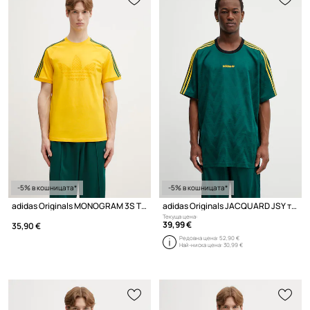
-5% в кошницата*
-5% в кошницата*
adidas Originals MONOGRAM 3S T тениска от памук мъжка
adidas Originals JACQUARD JSY тениска мъжка
Текуща цена:
39,99 €
35,90 €
Редовна цена:
52,90 €
Най-ниска цена:
30,99 €