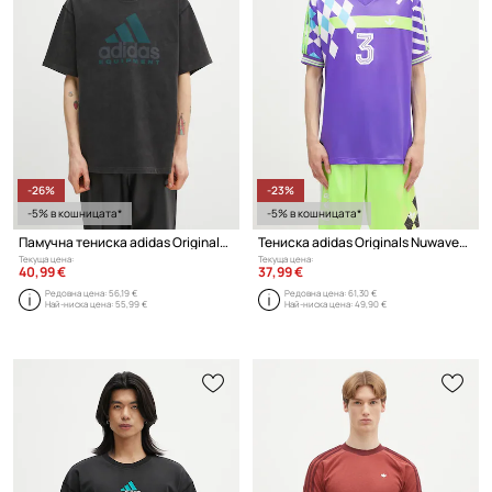
-26%
-23%
-5% в кошницата*
-5% в кошницата*
Памучна тениска adidas Originals EQT Tee
Тениска adidas Originals Nuwave90Sjersey
Текуща цена:
Текуща цена:
40,99 €
37,99 €
Редовна цена:
56,19 €
Редовна цена:
61,30 €
Най-ниска цена:
55,99 €
Най-ниска цена:
49,90 €