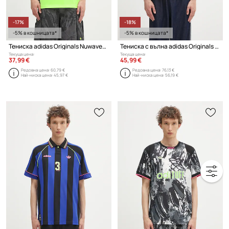
-17%
-18%
-5% в кошницата*
-5% в кошницата*
Тениска adidas Originals Nuwave90Sjersey
Тениска с вълна adidas Originals Cali Tee
Текуща цена:
Текуща цена:
37,99 €
45,99 €
Редовна цена:
60,79 €
Редовна цена:
76,13 €
Най-ниска цена:
45,97 €
Най-ниска цена:
56,19 €