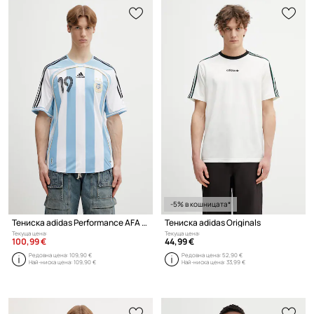
-5% в кошницата*
Тениска adidas Performance AFA H JSY 06 M
Тениска adidas Originals
Текуща цена:
Текуща цена:
100,99 €
44,99 €
Редовна цена:
109,90 €
Редовна цена:
52,90 €
Най-ниска цена:
109,90 €
Най-ниска цена:
33,99 €