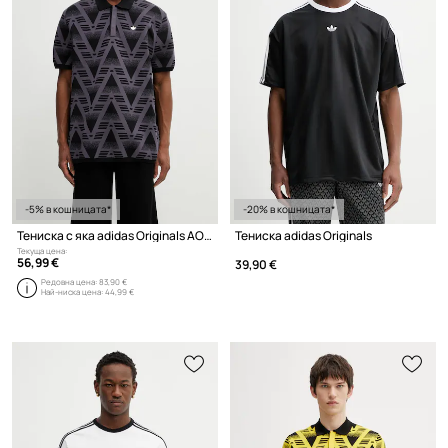
-5% в кошницата*
-20% в кошницата*
Тениска с яка adidas Originals AOP Polo
Тениска adidas Originals
Текуща цена:
56,99 €
39,90 €
Редовна цена:
83,90 €
Най-ниска цена:
44,99 €