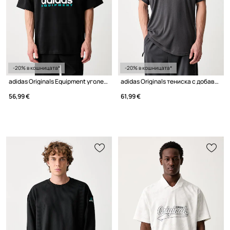
-20% в кошницата*
-20% в кошницата*
adidas Originals Equipment уголемена тениска от памук мъжка
adidas Originals тениска с добавена вълна мъжка
56,99 €
61,99 €