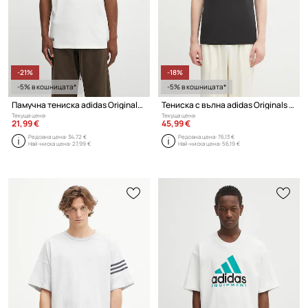
-21%
-18%
-5% в кошницата*
-5% в кошницата*
Памучна тениска adidas Originals Neu C Tee
Тениска с вълна adidas Originals Cali Tee
Текуща цена:
Текуща цена:
21,99 €
45,99 €
Редовна цена:
34,72 €
Редовна цена:
76,13 €
Най-ниска цена:
27,99 €
Най-ниска цена:
56,19 €