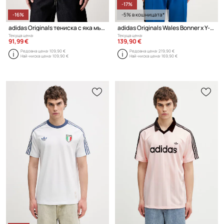
-17%
-16%
-5% в кошницата*
adidas Originals тениска с яка мъжка
adidas Originals Wales Bonner x Y-3 блуза с дълги ръкави мъжка
Текуща цена:
Текуща цена:
91,99 €
139,90 €
Редовна цена:
109,90 €
Редовна цена:
219,90 €
Най-ниска цена:
109,90 €
Най-ниска цена:
169,90 €