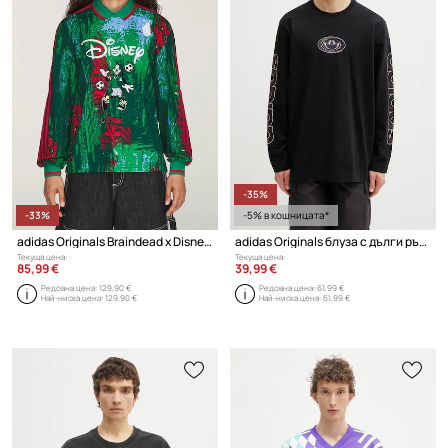
-35%
-33%
-5% в кошницата*
adidas Originals Braindead x Disney блуза с дълги ръкави мъжка
adidas Originals блуза с дълги ръкави от памук
Текуща цена:
Текуща цена:
85,99 €
39,99 €
Редовна цена:
129,90 €
Редовна цена:
61,99 €
Най-ниска цена:
129,90 €
Най-ниска цена:
61,99 €