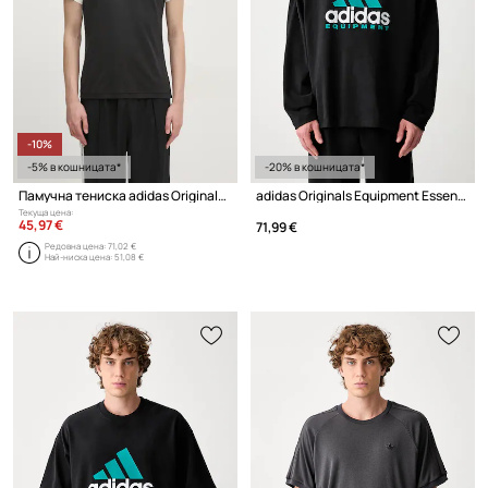
-10%
-5% в кошницата*
-20% в кошницата*
Памучна тениска adidas Originals Premium Cali Tee
adidas Originals Equipment Essentials блуза с дълги ръкави мъжка от памук
Текуща цена:
45,97 €
71,99 €
Редовна цена:
71,02 €
Най-ниска цена:
51,08 €