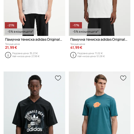
-21%
-17%
-5% в кошницата*
-5% в кошницата*
Памучна тениска adidas Originals Neuclassics
Памучна тениска adidas Originals EQT Tee
Текуща цена:
Текуща цена:
21,99 €
41,99 €
Редовна цена:
35,23 €
Редовна цена:
71,02 €
Най-ниска цена:
27,99 €
Най-ниска цена:
51,08 €