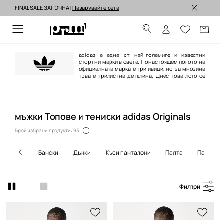
FINAL SALE ЗАПОЧНА!
Пазарувайте сега
Изпращане до 24 часа >
adidas е една от най-големите и известни
спортни марки в света. Понастоящем логото на
официалната марка е три ивици, но за мнозина
това е трилистна детелина. Днес това лого се
появява върху продуктите от линията adidas Originals, поддържана в
ретро стил и се позовава на най-емблематичните модели на марката,
създадена между 40-те и 80-те години на ХХ век.
мъжки Топове и тениски adidas Originals
Брой избрани продукти: 93
бански
дънки
къси панталони
палта
пантал
Филтри