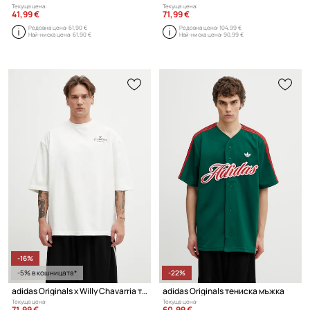
Текуща цена:
Текуща цена:
41,99 €
71,99 €
Редовна цена:
61,90 €
Редовна цена:
104,99 €
Най-ниска цена:
61,90 €
Най-ниска цена:
90,99 €
-16%
-5% в кошницата*
-22%
adidas Originals x Willy Chavarria тениска от памук мъжка
adidas Originals тениска мъжка
Текуща цена:
Текуща цена:
71,99 €
60,99 €