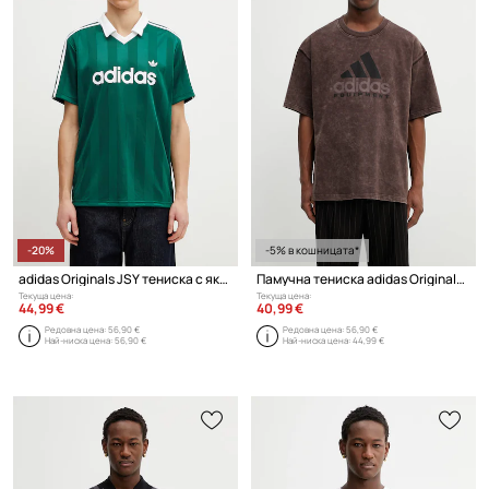
-20%
-5% в кошницата*
adidas Originals JSY тениска с яка мъжка
Памучна тениска adidas Originals Equipment Tee
Текуща цена:
Текуща цена:
44,99 €
40,99 €
Редовна цена:
56,90 €
Редовна цена:
56,90 €
Най-ниска цена:
56,90 €
Най-ниска цена:
44,99 €