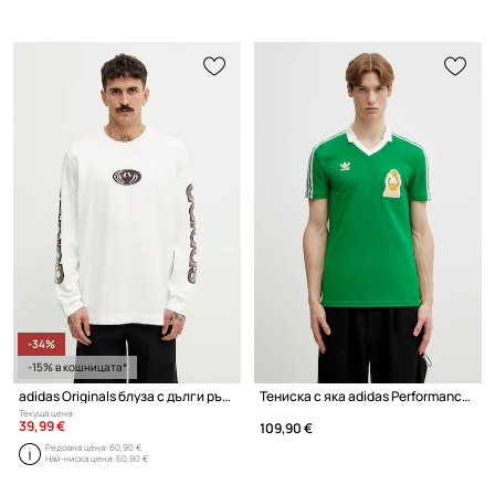
-34%
-15% в кошницата*
adidas Originals блуза с дълги ръкави мъжка от памук
Тениска с яка adidas Performance FMF H JSY 86
Текуща цена:
39,99 €
109,90 €
Редовна цена:
60,90 €
Най-ниска цена:
60,90 €