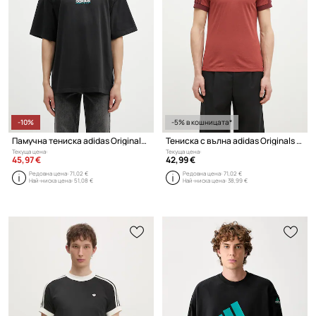
-10%
-5% в кошницата*
Памучна тениска adidas Originals EQT Gfx Tee 2
Тениска с вълна adidas Originals Cali Tee
Текуща цена:
Текуща цена:
45,97 €
42,99 €
Редовна цена:
71,02 €
Редовна цена:
71,02 €
Най-ниска цена:
51,08 €
Най-ниска цена:
38,99 €