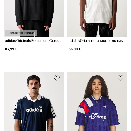
-20% в кошницата*
adidas Originals Equipment Cordura блуза с дълги ръкави мъжка
adidas Originals тениска с яка мъжка
83,99 €
56,90 €