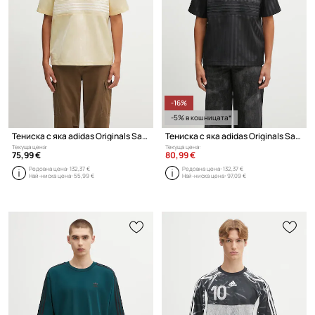
-16%
-5% в кошницата*
Тениска с яка adidas Originals Satin Jersey
Тениска с яка adidas Originals Satin Jersey
Текуща цена:
Текуща цена:
75,99 €
80,99 €
Редовна цена:
132,37 €
Редовна цена:
132,37 €
Най-ниска цена:
55,99 €
Най-ниска цена:
97,09 €