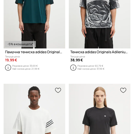
-5% в кошницата*
Памучна тениска adidas Originals Oversize Tee
Тениска adidas Originals Adilenium Tg Je
Текуща цена:
Текуща цена:
19,99 €
38,99 €
Редовна цена:
33,69 €
Редовна цена:
60,79 €
Най-ниска цена:
21,99 €
Най-ниска цена:
37,99 €