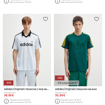
Най-ниска цена:
78,90 €
Най-ниска цена:
60,99 €
-13%
-31%
-5% в кошницата*
adidas Originals тениска с яка мъжка
adidas Originals памучен мъжки
Текуща цена:
Текуща цена:
38,99 €
30,99 €
Редовна цена:
56,90 €
Редовна цена:
35,90 €
Най-ниска цена:
56,90 €
Най-ниска цена:
35,90 €