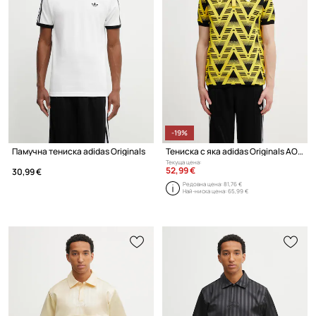
-19%
Памучна тениска adidas Originals
Тениска с яка adidas Originals AOP Polo
Текуща цена:
52,99 €
30,99 €
Редовна цена:
81,76 €
Най-ниска цена:
65,99 €