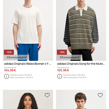
-12%
-18%
-5% в кошницата*
-5% в кошницата*
adidas Originals Wales Bonner x Y-3 тениска мъжка
adidas Originals Song for the Mute блуза с дълги ръкави мъжка
Текуща цена:
Текуща цена:
104,99 €
105,99 €
Редовна цена:
159,90 €
Редовна цена:
159,90 €
Най-ниска цена:
119,90 €
Най-ниска цена:
129,90 €