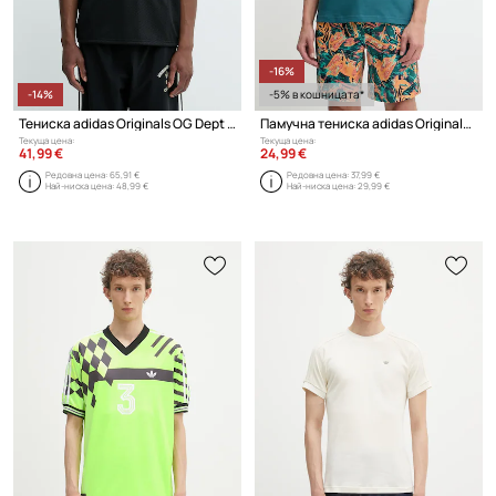
-16%
-14%
-5% в кошницата*
Тениска adidas Originals OG Dept Jersey
Памучна тениска adidas Originals Graphic Tee
Текуща цена:
Текуща цена:
41,99 €
24,99 €
Редовна цена:
65,91 €
Редовна цена:
37,99 €
Най-ниска цена:
48,99 €
Най-ниска цена:
29,99 €