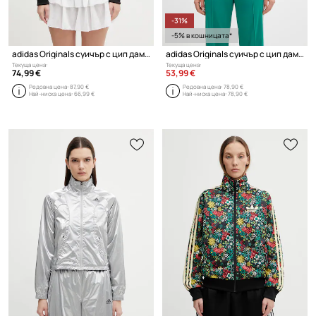
-31%
-5% в кошницата*
adidas Originals суичър с цип дамски
adidas Originals суичър с цип дамски
Текуща цена:
Текуща цена:
74,99 €
53,99 €
Редовна цена:
87,90 €
Редовна цена:
78,90 €
Най-ниска цена:
66,99 €
Най-ниска цена:
78,90 €