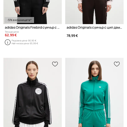
-5% в кошницата*
adidas Originals Firebird суичър с цип дамски
adidas Originals суичър с цип дамски
Текуща цена:
62,99 €
78,99 €
Редовна цена:
90,90 €
Най-ниска цена:
65,99 €