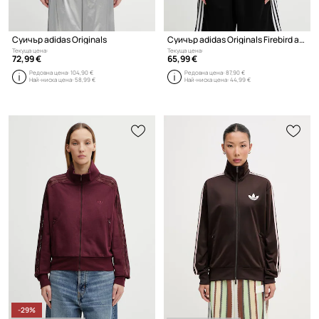
Суичър adidas Originals
Суичър adidas Originals Firebird adidas x Liberty
Текуща цена:
Текуща цена:
72,99 €
65,99 €
Редовна цена:
104,90 €
Редовна цена:
87,90 €
Най-ниска цена:
58,99 €
Най-ниска цена:
44,99 €
-29%