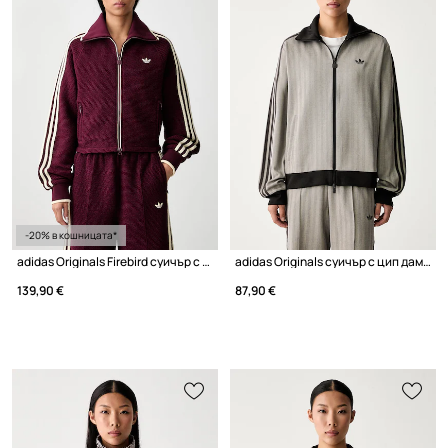
-20% в кошницата*
adidas Originals Firebird суичър с цип с памук дамски
adidas Originals суичър с цип дамски
139,90 €
87,90 €