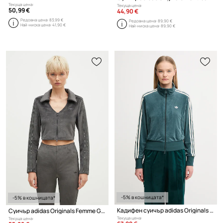
Текуща цена:
Текуща цена:
50,99 €
44,90 €
Редовна цена:
83,99 €
Редовна цена:
89,90 €
Най-ниска цена:
41,90 €
Най-ниска цена:
89,90 €
-5% в кошницата*
-5% в кошницата*
Кадифен суичър adidas Originals Fb Liberty Tt
Суичър adidas Originals Femme Galore Rib Cardigan
Текуща цена:
Текуща цена: