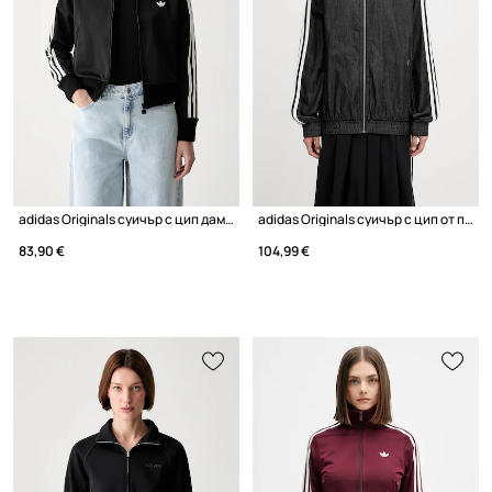
adidas Originals суичър с цип дамски
adidas Originals суичър с цип от памук дамски
83,90 €
104,99 €