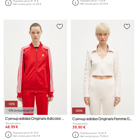
Редовна цена:
71,99 €
Редовна цена:
81,76 €
Най-ниска цена:
34,99 €
Най-ниска цена:
44,99 €
-12%
-5% в кошницата*
-50%
Суичър adidas Originals Adicolor Classics SST
Суичър adidas Originals Femme Galore Rib Cardigan
Текуща цена:
Текуща цена:
48,99 €
39,90 €
Редовна цена:
81,76 €
Редовна цена:
79,90 €
Най-ниска цена:
56,19 €
Най-ниска цена:
79,90 €