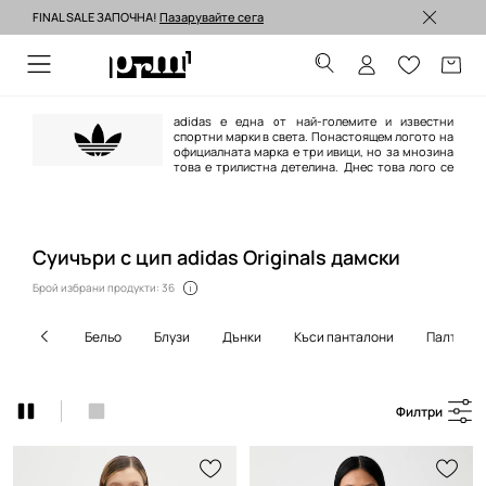
FINAL SALE ЗАПОЧНА!
Пазарувайте сега
Изпращане до 24 часа >
adidas е една от най-големите и известни
спортни марки в света. Понастоящем логото на
официалната марка е три ивици, но за мнозина
това е трилистна детелина. Днес това лого се
появява върху продуктите от линията adidas Originals, поддържана в
ретро стил и се позовава на най-емблематичните модели на марката,
създадена между 40-те и 80-те години на ХХ век.
Суичъри с цип adidas Originals дамски
Брой избрани продукти: 36
бельо
блузи
дънки
къси панталони
палта
Филтри