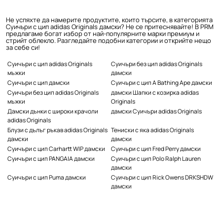
Не успяхте да намерите продуктите, които търсите, в категорията
Суичъри с цип adidas Originals дамски? Не се притеснявайте! В PRM
предлагаме богат избор от най-популярните марки премиум и
стрийт облекло. Разгледайте подобни категории и открийте нещо
за себе си!
Суичъри с цип adidas Originals
Суичъри без цип adidas Originals
мъжки
дамски
Суичъри с цип дамски
Суичъри с цип A Bathing Ape дамски
Суичъри без цип adidas Originals
дамски Шапки с козирка adidas
мъжки
Originals
Дамски дънки с широки крачоли
дамски Суичъри adidas Originals
adidas Originals
Блузи с дълъг ръкав adidas Originals
Тениски с яка adidas Originals
дамски
дамски
Суичъри с цип Carhartt WIP дамски
Суичъри с цип Fred Perry дамски
Суичъри с цип PANGAIA дамски
Суичъри с цип Polo Ralph Lauren
дамски
Суичъри с цип Puma дамски
Суичъри с цип Rick Owens DRKSHDW
дамски