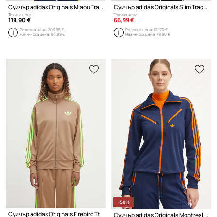
Суичър adidas Originals Miaou Tracktop
Суичър adidas Originals Slim Tracktop
Текуща цена:
Текуща цена:
119,90 €
66,99 €
Редовна цена:
203,95 €
Редовна цена:
101,70 €
Най-ниска цена:
94,99 €
Най-ниска цена:
79,90 €
-50%
Суичър adidas Originals Firebird Tt
Суичър adidas Originals Montreal Tracktop