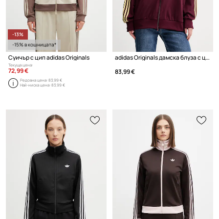
-13%
-15% в кошницата*
Суичър с цип adidas Originals
adidas Originals дамска блуза с цип
Текуща цена:
72,99 €
83,99 €
Редовна цена:
83,99 €
Най-ниска цена:
83,99 €