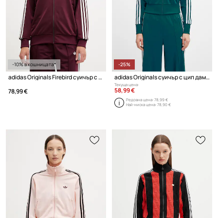
-10% в кошницата*
-25%
adidas Originals Firebird суичър с цип дамски
adidas Originals суичър с цип дамски
Текуща цена:
58,99 €
78,99 €
Редовна цена:
78,99 €
Най-ниска цена:
78,90 €