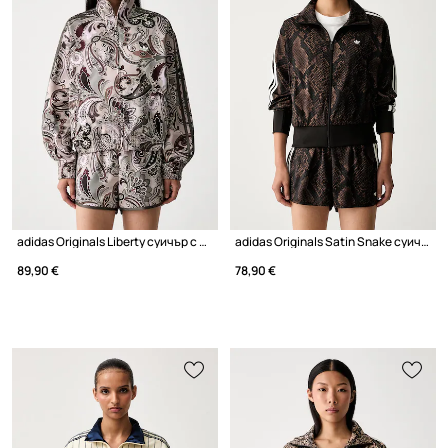
adidas Originals Liberty суичър с цип дамски
adidas Originals Satin Snake суичър с цип дамски
89,90 €
78,90 €