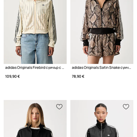
adidas Originals Firebird суичър с две лица дамски
adidas Originals Satin Snake суичър с цип дамски
109,90 €
78,90 €