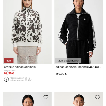
-19%
-20% в кошницата*
Суичър adidas Originals
adidas Originals Firebird суичър с цип дамски
Текуща цена:
69,99 €
139,90 €
Редовна цена:
86,87 €
Най-ниска цена:
86,87 €