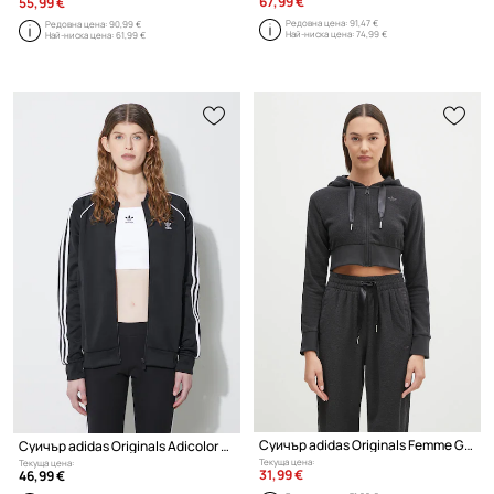
67,99 €
55,99 €
Редовна цена:
91,47 €
Редовна цена:
90,99 €
Най-ниска цена:
74,99 €
Най-ниска цена:
61,99 €
Суичър adidas Originals Femme Galore Short Fulzip Hoodie
Суичър adidas Originals Adicolor Classics SST
Текуща цена:
Текуща цена:
31,99 €
46,99 €