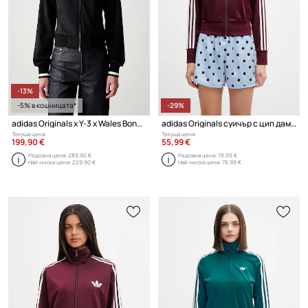
-13%
-5% в кошницата*
-29%
adidas Originals x Y-3 x Wales Bonner суичър с цип дамски
adidas Originals суичър с цип дамски
Текуща цена:
Текуща цена:
199,90 €
55,99 €
Редовна цена:
289,90 €
Редовна цена:
78,99 €
Най-ниска цена:
229,90 €
Най-ниска цена:
78,99 €