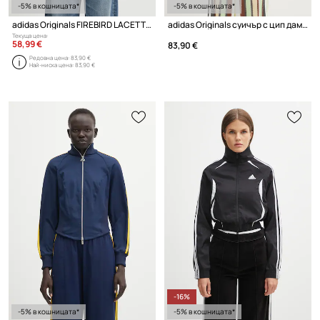
-5% в кошницата*
-5% в кошницата*
adidas Originals FIREBIRD LACETT суичър с цип дамски
adidas Originals суичър с цип дамски
Текуща цена:
58,99 €
83,90 €
Редовна цена:
83,90 €
Най-ниска цена:
83,90 €
-16%
-5% в кошницата*
-5% в кошницата*