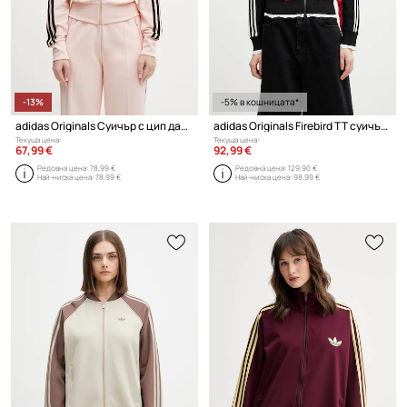
-13%
-5% в кошницата*
adidas Originals Суичър с цип дамски
adidas Originals Firebird TT суичър дамски
Текуща цена:
Текуща цена:
67,99 €
92,99 €
Редовна цена:
78,99 €
Редовна цена:
129,90 €
Най-ниска цена:
78,99 €
Най-ниска цена:
98,99 €