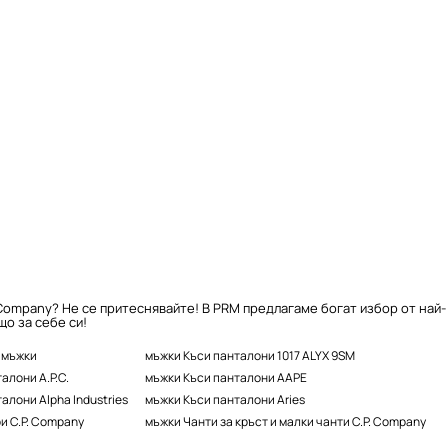
 Company? Не се притеснявайте! В PRM предлагаме богат избор от най-
о за себе си!
 мъжки
мъжки Къси панталони 1017 ALYX 9SM
алони A.P.C.
мъжки Къси панталони AAPE
алони Alpha Industries
мъжки Къси панталони Aries
и C.P. Company
мъжки Чанти за кръст и малки чанти C.P. Company