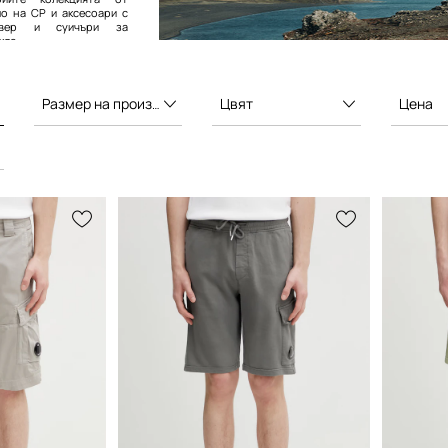
о на CP и аксесоари с
ловер и суичъри за
кло.
Размер на производителя
Цвят
Цена