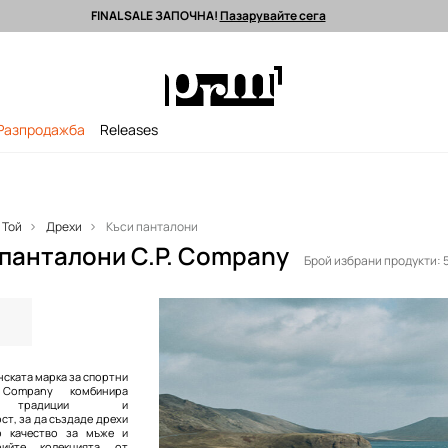
FINAL SALE ЗАПОЧНА!
Пазарувайте сега
 поръчки над 90 EUR *
Изпращане до 24 часа >
Premium марки >
Разпродажба
Releases
Той
Дрехи
Къси панталони
панталони C.P. Company
Брой избрани продукти: 
анската марка за спортни
Company комбинира
, традиции и
т, за да създаде дрехи
о качество за мъже и
рийте колекцията от