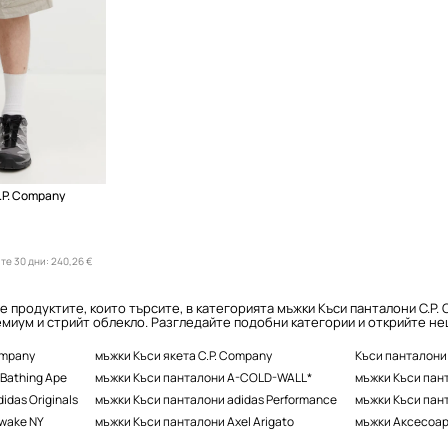
.P. Company
те 30 дни:
240,26 €
е продуктите, които търсите, в категорията мъжки Къси панталони C.P.
миум и стрийт облекло. Разгледайте подобни категории и открийте нещ
ompany
мъжки Къси якета C.P. Company
Къси панталони
Bathing Ape
мъжки Къси панталони A-COLD-WALL*
мъжки Къси пант
idas Originals
мъжки Къси панталони adidas Performance
мъжки Къси пант
wake NY
мъжки Къси панталони Axel Arigato
мъжки Аксесоар