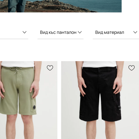
Вид къс панталон
Вид материал