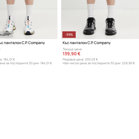
ницата*
-39%
ъс панталон C.P. Company
Къс панталон C.P. Company
:
Текуща цена:
139,90 €
а:
184,01 €
Редовна цена:
230,03 €
ена за последните 30 дни:
184,01 €
Най-ниска цена за последните 30 дни:
229,90 €