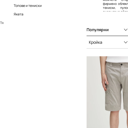
фирмено облекл
Топове и тениски
тениски, пу
ежедневно обле
Якета
Тя
Популярни
Аксесоари
Раници
Кройка
Чанти за кръст и малки чанти
Шапки и капели