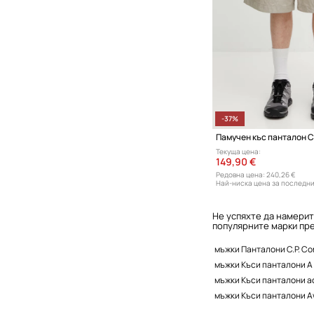
-37%
Памучен къс панталон C
Текуща цена:
149,90 €
Редовна цена:
240,26 €
Най-ниска цена за последни
Не успяхте да намерит
популярните марки пре
мъжки Панталони C.P. C
мъжки Къси панталони A 
мъжки Къси панталони ad
мъжки Къси панталони A