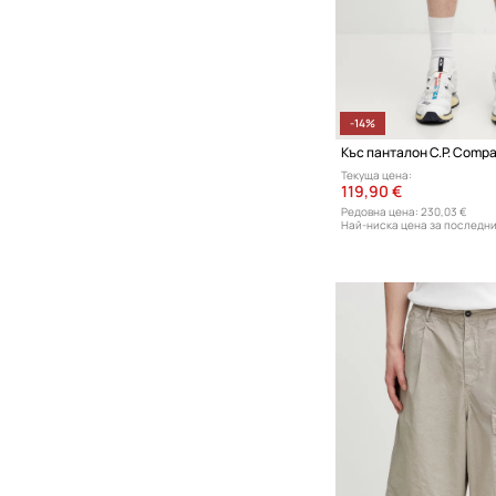
-14%
Къс панталон C.P. Comp
Текуща цена:
119,90 €
Редовна цена:
230,03 €
Най-ниска цена за последни