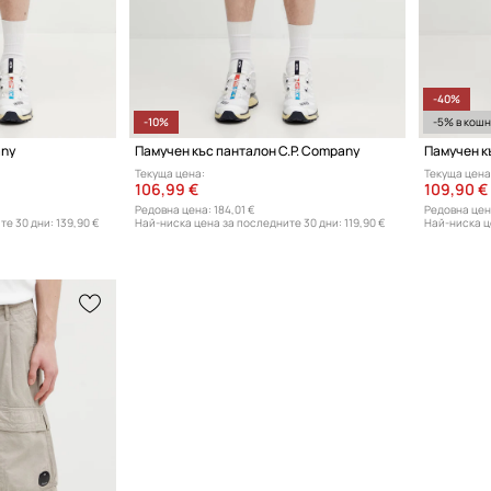
-40%
-10%
-5% в кош
any
Памучен къс панталон C.P. Company
Памучен к
Текуща цена:
Текуща цена
106,99 €
109,90 €
Редовна цена:
184,01 €
Редовна цен
те 30 дни:
139,90 €
Най-ниска цена за последните 30 дни:
119,90 €
Най-ниска ц