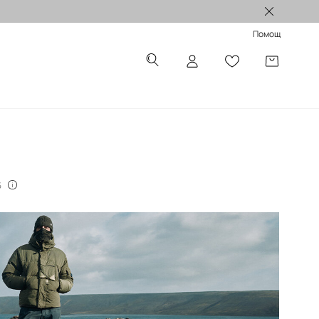
Лимитирани колекции >
Помощ
5