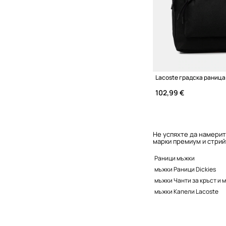
Lacoste градска раница
102,99 €
Не успяхте да намерит
марки премиум и стрий
Раници мъжки
мъжки Раници Dickies
мъжки Чанти за кръст и 
мъжки Капели Lacoste