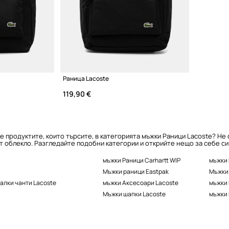
Раница Lacoste
119,90 €
е продуктите, които търсите, в категорията мъжки Раници Lacoste? Не
т облекло. Разгледайте подобни категории и открийте нещо за себе си
мъжки Раници Carhartt WIP
мъжки
Мъжки раници Eastpak
Мъжки 
малки чанти Lacoste
мъжки Аксесоари Lacoste
мъжки
Мъжки шапки Lacoste
мъжки 