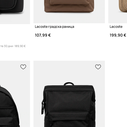
Lacoste градска раница
Lacoste
107,99 €
199,90 €
те 30 дни:
189,90 €