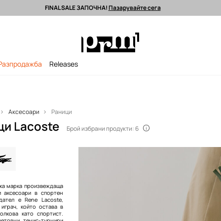
FINAL SALE ЗАПОЧНА!
Пазарувайте сега
 поръчки над 90 EUR *
Изпращане до 24 часа >
Premium марки >
Разпродажба
Releases
Аксесоари
Раници
ци Lacoste
Брой избрани продукти: 6
ска марка произвеждаща
и аксесоари в спортен
дател е Rene Lacoste,
 играч, който остава в
олкова като спортист.
ветовни тенис-турнири