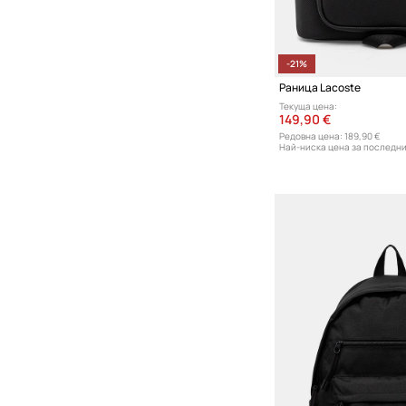
Топове и тениски
Якета
-21%
Чорапи
Раница Lacoste
Текуща цена:
149,90 €
Редовна цена:
189,90 €
Най-ниска цена за последни