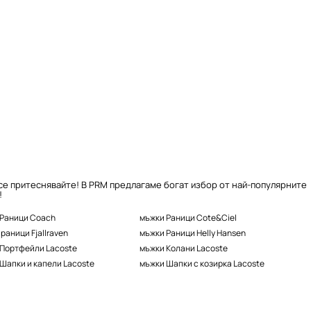
 се притеснявайте! В PRM предлагаме богат избор от най-популярните
!
 Раници Coach
мъжки Раници Cote&Ciel
раници Fjallraven
мъжки Раници Helly Hansen
 Портфейли Lacoste
мъжки Колани Lacoste
Шапки и капели Lacoste
мъжки Шапки с козирка Lacoste