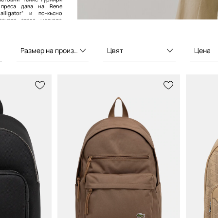
 преса дава на Rene
alligator“ и по-късно
рката става малкото
че. Днес Lacoste е една
аваем
Размер на производителя
Цвят
Цена