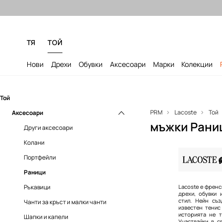
Безплатни доставка и връщане за
ТЯ
ТОЙ
Нови
Дрехи
Обувки
Аксесоари
Марки
Колекции
Той
PRM
Lacoste
Той
Аксесоари
мъжки Рани
Други аксесоари
Колани
Портфейли
Раници
Ръкавици
Lacoste е френ
дрехи, обувки 
стил. Нейн съз
Чанти за кръст и малки чанти
известен тенис
историята не т
Шапки и капели
Участвайки в с