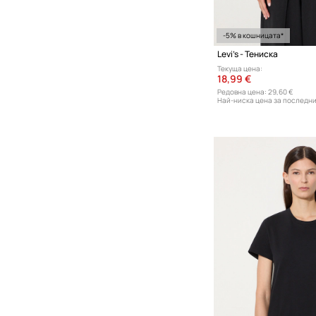
-5% в кошницата*
Levi's - Тениска
Текуща цена:
18,99 €
Редовна цена:
29,60 €
Най-ниска цена за последни