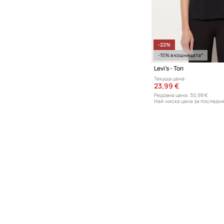
-22%
-15% в кошницата*
Levi's - Топ
Текуща цена:
23,99 €
Редовна цена:
30,99 €
Най-ниска цена за последни