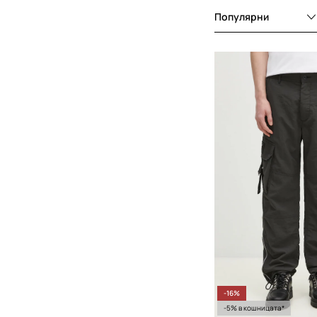
лоялността на х
Популярни
-16%
-5% в кошницата*