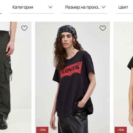
ора по целия свят.
Категория
Размер на производителя
Цвят
-13%
-10%