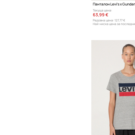
Панталон Levi's x Gund
Текуща цена:
63,99 €
Редовна цена:
127,77 €
Най-ниска цена за последни