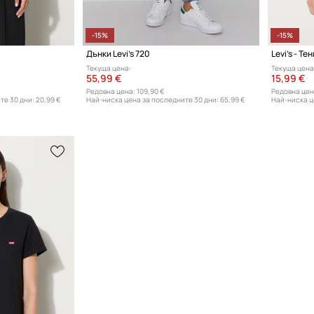
-15%
-15%
Дънки Levi's 720
Текуща цена:
Текуща цена
55,99 €
15,99 €
Редовна цена:
109,90 €
Редовна цен
те 30 дни:
20,99 €
Най-ниска цена за последните 30 дни:
65,99 €
Най-ниска ц