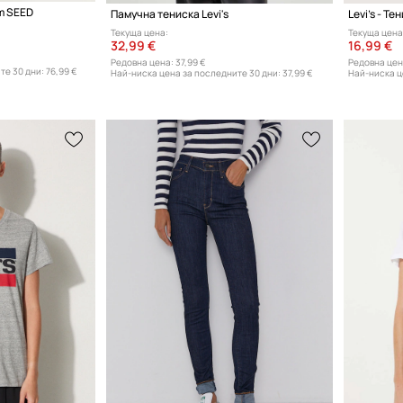
am SEED
Памучна тениска Levi's
Levi's - Те
Текуща цена:
Текуща цена
32,99 €
16,99 €
Редовна цена:
37,99 €
Редовна цен
те 30 дни:
76,99 €
Най-ниска цена за последните 30 дни:
37,99 €
Най-ниска ц