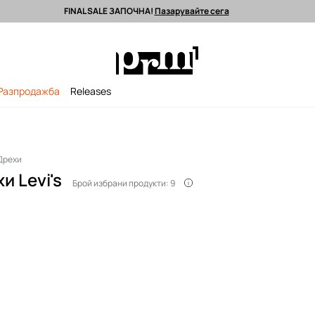
FINAL SALE ЗАПОЧНА!
Пазарувайте сега
 поръчки над 90 EUR *
Изпращане до 24 часа >
Premium марки >
Разпродажба
Releases
Дрехи
и Levi's
Брой избрани продукти: 9
s® е олицетворение на
 небрежен американски
нията от дънкови дрехи
озволява на хората по
изразят своя собствен
 Levi's®, синоним на
 150-годишна история на
се радва на интереса и