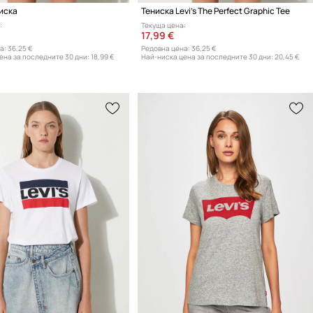
ниска
Тениска Levi's The Perfect Graphic Tee
:
Текуща цена:
17,99 €
а:
36,25 €
Редовна цена:
36,25 €
ена за последните 30 дни:
18,99 €
Най-ниска цена за последните 30 дни:
20,45 €