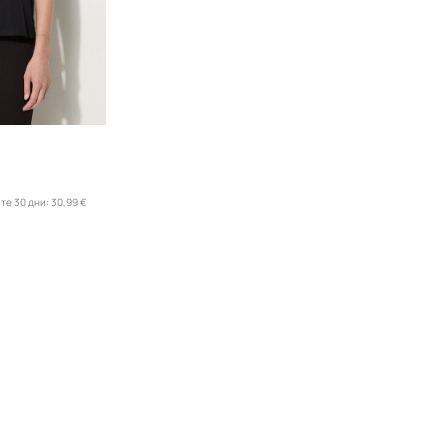
те 30 дни:
30,99 €