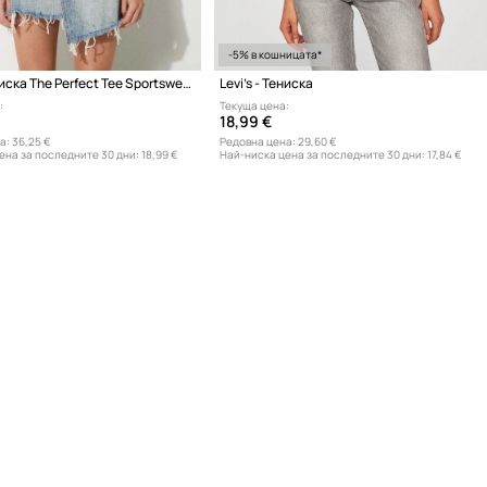
-5% в кошницата*
Levi's - Тениска The Perfect Tee Sportswear
Levi's - Тениска
:
Текуща цена:
18,99 €
а:
36,25 €
Редовна цена:
29,60 €
ена за последните 30 дни:
18,99 €
Най-ниска цена за последните 30 дни:
17,84 €