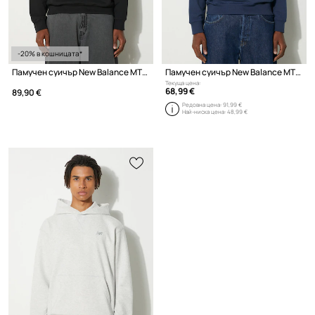
-20% в кошницата*
Памучен суичър New Balance MT41534BK
Памучен суичър New Balance MT41534NNY
Текуща цена:
68,99 €
89,90 €
Редовна цена:
91,99 €
Най-ниска цена:
48,99 €