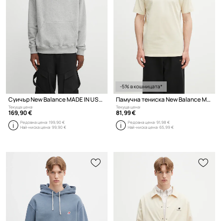
-5% в кошницата*
Суичър New Balance MADE IN USA CORE HOODIE
Памучна тениска New Balance Made In Usa Core T-Shirt SD
Текуща цена:
Текуща цена:
169,90 €
81,99 €
Редовна цена:
199,90 €
Редовна цена:
91,98 €
Най-ниска цена:
99,90 €
Най-ниска цена:
65,99 €