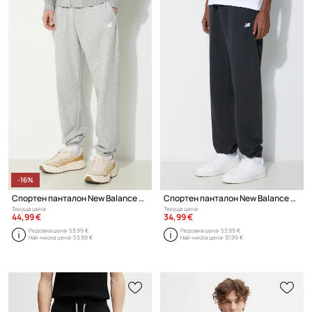
-16%
Спортен панталон New Balance Sport Essentials
Спортен панталон New Balance Essentials French Terry Jogger
Текуща цена:
Текуща цена:
44,99 €
34,99 €
Редовна цена:
53,99 €
Редовна цена:
53,99 €
Най-ниска цена:
53,99 €
Най-ниска цена:
37,99 €