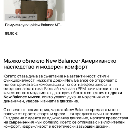
-20% в кошницата*
Памучен суичър New Balance MT41534AHH
89,90 €
Мъжко облекло New Balance: Американско
наследство и модерен комфорт
Когато става дума за съчетание на автентичност, стил и
функционалност, мъжките дрехи New Balance се открояват с
неповторимата си комбинация от спортна ефективност и
ежедневна естетика. В онлайн магазин PRM почитателите на
качествената мода могат да открият богата селекция от
дрехи
New Balance мъжки
, които улавят духа на модерния мъж —
динамичен, уверен и винаги в движение.
С повече от век история, маркатаNew Balance предлага много
повече от просто спортни дрехи — тя предлага начин на живот.
Създадена с идеята да вдъхновява движение, марката предоставя
на съвременния мъж облекло, което се отличава с изключителен
комфорт, издръжливост и естетически завършен дизайн.