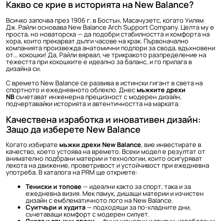
Какво се крие в историята на New Balance?
Всичко започва през 1906 г. в Бостън, Масачузетс, когато Уилям
Дж. Райли основава New Balance Arch Support Company. Целта му е
проста, но новаторска — да подобри стабилността и комфорта на
хора, които прекарват дълги часове на крак. Първоначално
компанията произвежда анатомични подпори за свода, вдъхновени
от... кокошки! Да, Райли вярвал, че трикракото разпределение на
тежестта при кокошките е идеално за баланс, и го прилага в
дизайна си.
С времето New Balance се развива в истински гигант в света на
спортното и ежедневното облекло. Днес
мъжките дрехи
NB
съчетават инженерна прецизност с модерен дизайн,
подчертавайки историята и автентичността на марката.
Качествена изработка и иновативен дизайн:
Защо да изберете New Balance
Когато избирате
мъжки дрехи New Balance
, вие инвестирате в
качество, което устоява на времето. Всеки модел е резултат от
внимателно подбрани материи и технологии, които осигуряват
лекота на движение, проветривост и устойчивост при ежедневна
употреба. В каталога на PRM ще откриете:
Тениски и топове
— идеални както за спорт, така и за
ежедневна визия. Мек памук, дишащи материи и изчистен
дизайн с емблематичното лого на New Balance.
Суитчъри и худита
— подходящи за по-хладните дни,
съчетаващи комфорт с модерен силует.