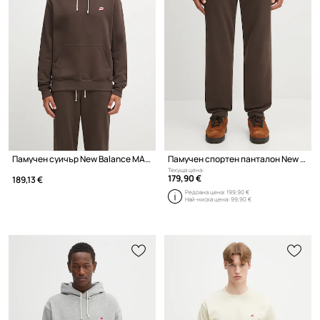
Памучен суичър New Balance MADE IN USA CORE HOODIE
Памучен спортен панталон New Balance MADE IN USA
Текуща цена:
179,90 €
189,13 €
Редовна цена:
199,90 €
Най-ниска цена:
99,90 €