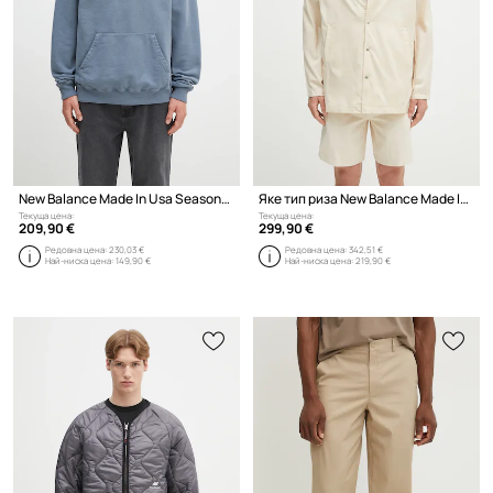
New Balance Made In Usa Seasonal Core Hoo DTY суичър с качулка от памук с еластан мъжки
Яке тип риза New Balance Made In Usa Seasonal Woven
Текуща цена:
Текуща цена:
209,90 €
299,90 €
Редовна цена:
230,03 €
Редовна цена:
342,51 €
Най-ниска цена:
149,90 €
Най-ниска цена:
219,90 €