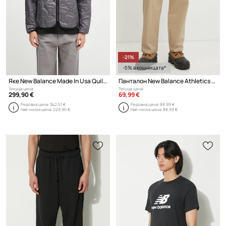
-21%
-5% в кошницата*
Яке New Balance Made In Usa Quilted Jacket Mgt
Панталон New Balance Athletics Standard Pant 30"
Текуща цена:
Текуща цена:
299,90 €
69,99 €
Редовна цена:
342,51 €
Редовна цена:
88,99 €
Най-ниска цена:
229,90 €
Най-ниска цена:
88,99 €