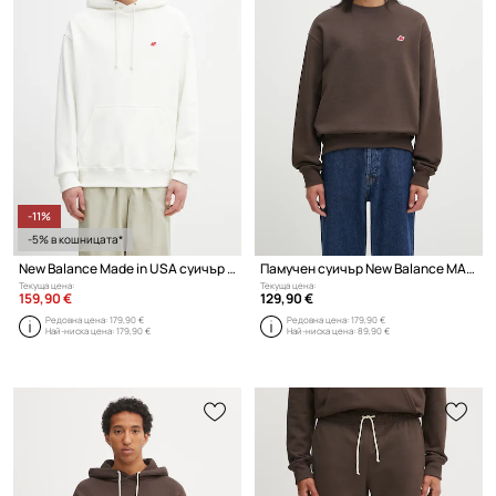
-11%
-5% в кошницата*
New Balance Made in USA суичър с качулка памучен мъжки
Памучен суичър New Balance MADE IN USA
Текуща цена:
Текуща цена:
159,90 €
129,90 €
Редовна цена:
179,90 €
Редовна цена:
179,90 €
Най-ниска цена:
179,90 €
Най-ниска цена:
89,90 €