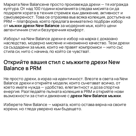
Марката New Balanceне просто произвежда дрехи — тя изгражда
култура. От над 100 години компанията следва мисията си да
подкрепя хората в техния стремеж към движение, активност и
самоувереност. Това се отразява във всяка колекция, достъпна на
PRM — платформа, която предлага внимателно подбран избор
от
мъжки дрехи New Balance
за модерния мъж, който цени
автентичния стил и безупречния комфорт.
Изборът на New Balance дрехи е избор на марка с доказано
наследство, модерно мислене и неизменно качество. Тези дрехи
са създадени за мъже, които не правят компромиси — нито със
стила си, нито с начина, по който се чувстват.
Открийте вашия стил с мъжките дрехи New
Balance в PRM
Не просто дрехи, а израз на идентичност. Влезте в света на New
Balance дрехи и открийте модели, които съчетават всичко, от
което имате нужда — удобство, елегантност и доза спортна
енергия. Разгледайте пълната колекция в PRM и открийте нови
възможности за стил и движение с
дрехи New Balance мъжки
.
Изберете New Balance — марката, която остава вярна на своите
корени, но гледа уверено към бъдещето.