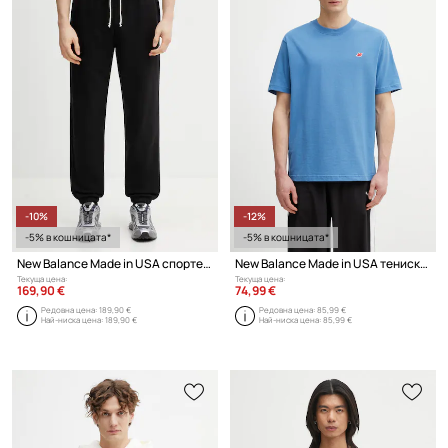
-10%
-12%
-5% в кошницата*
-5% в кошницата*
New Balance Made in USA спортен панталон памучен мъжки
New Balance Made in USA тениска basic памучна мъжка
Текуща цена:
Текуща цена:
169,90 €
74,99 €
Редовна цена:
189,90 €
Редовна цена:
85,99 €
Най-ниска цена:
189,90 €
Най-ниска цена:
85,99 €