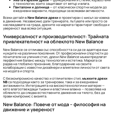
Якета и връхни дрехи
— функционални и стилни, изработени
с технологии, които защитават от вятър и влага.
Панталони и долнища
— от класически спортни модели до
ежедневни варианти, подходящи за всякакви активности.
Всеки детайл в
New Balance дрехи
е проектиран с мисъл за човека
в движение. Независимо дали тренирате, пътувате или просто се
наслаждавате на града, дрехите на марката гарантират свобода и
увереност във всяка ситуация.
Универсалност и производителност: Трайната
привлекателност на облеклото New Balance
New Balance се отличава със способността си да се адаптира към
нуждите на различни поколения. От професионални спортисти до
почитатели на уличния стил,
дрехи New Balance мъжки
предлагат
перфектния баланс между технология и естетика. Марката се
радва на глобално признание, благодарение на своите
колаборации с известни дизайнери и влиятелни личности от света
на модата и спорта.
С безкомпромисно качество и отличителен стил,
мъжките дрехи
NB
са подходящи както за тренировки, така и за ежедневни
ангажименти. Интеграцията на високотехнологични материи —
като влагоотвеждащи тъкани и еластични влакна — позволява на
облеклото да следва естествените движения на тялото, без да
прави компромис с визията.
New Balance: Повече от мода – философия на
движение и увереност