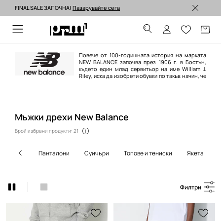
FINAL SALE ЗАПОЧНА!
Пазарувайте сега
Изпращане до 24 часа >
Повече от 100-годишната история на марката
NEW BALANCE започва през 1906 г. в Бостън,
където един млад сервитьор на име William J.
Riley, иска да изобрети обувки по такъв начин, че
да донесат облекчение на хората, които работят на краката си през
целия ден. Постига това чрез стелки, оформени като триъгълник с три
допълнителни точки на опора към стъпалото, за допълнителен комфорт
и усещане за баланс. Днес New Balance е един от водещите
производители на спортни обувки.
Мъжки дрехи New Balance
Брой избрани продукти: 21
панталони
суичъри
топове и тениски
якета
Филтри