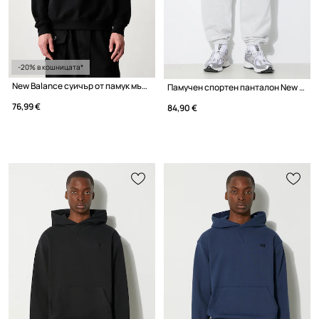
-20% в кошницата*
New Balance суичър от памук мъжки
Памучен спортен панталон New Balance MP41508AHH
76,99 €
84,90 €