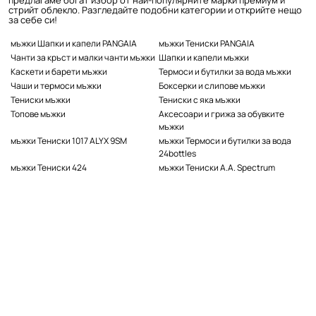
предлагаме богат избор от най-популярните марки премиум и
стрийт облекло. Разгледайте подобни категории и открийте нещо
за себе си!
мъжки Шапки и капели PANGAIA
мъжки Тениски PANGAIA
Чанти за кръст и малки чанти мъжки
Шапки и капели мъжки
Каскети и барети мъжки
Термоси и бутилки за вода мъжки
Чаши и термоси мъжки
Боксерки и слипове мъжки
Тениски мъжки
Тениски с яка мъжки
Топове мъжки
Аксесоари и грижа за обувките
мъжки
мъжки Тениски 1017 ALYX 9SM
мъжки Термоси и бутилки за вода
24bottles
мъжки Тениски 424
мъжки Тениски A.A. Spectrum