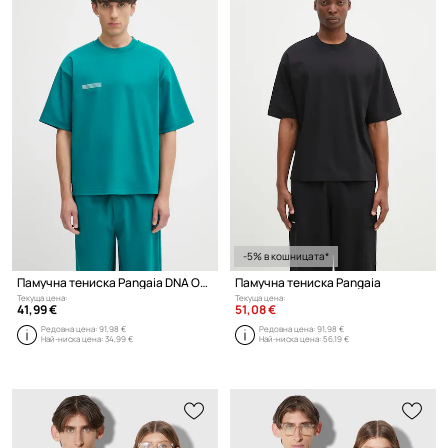
-5% в кошницата*
Памучна тениска Pangaia DNA Oversized T-Shirt
Памучна тениска Pangaia
Текуща цена:
Текуща цена:
41,99 €
51,08 €
Редовна цена:
91,98 €
Редовна цена:
91,98 €
Най-ниска цена:
34,99 €
Най-ниска цена:
56,19 €