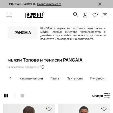
FINAL SALE ЗАПОЧНА!
Пазарувайте сега
Изпращане до 24 часа >
PANGAIA е марка за текстилни технологии и
моден лейбъл съчетава устойчивостта с
дизайна - доказвайки, че можете да опазите
планетата и същевременно да печелите.
мъжки Топове и тениски PANGAIA
Брой избрани продукти: 6
къси панталони
палта
панталони
пуловери и жи
Филтри