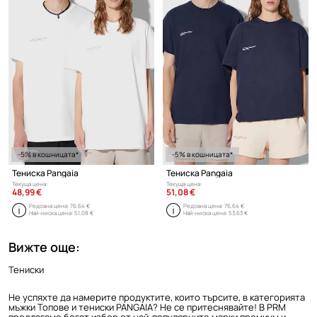
-5% в кошницата*
-5% в кошницата*
Тениска Pangaia
Тениска Pangaia
Текуща цена:
Текуща цена:
48,99 €
51,08 €
Редовна цена:
76,64 €
Редовна цена:
76,64 €
Най-ниска цена:
51,08 €
Най-ниска цена:
53,63 €
Вижте още:
Тениски
Не успяхте да намерите продуктите, които търсите, в категорията
мъжки Топове и тениски PANGAIA? Не се притеснявайте! В PRM