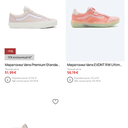
-11%
-5% в кошницата*
Маратонки Vans Premium Standards Old Skool Reissue 36
Маратонки Vans EVDNT RW Ultimate
Текуща цена:
Текуща цена:
51,99 €
56,19 €
Редовна цена:
107,32 €
Редовна цена:
112,43 €
Най-ниска цена:
58,99 €
Най-ниска цена:
58,99 €