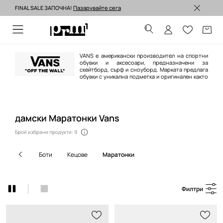
FINAL SALE ЗАПОЧНА!
Пазарувайте сега
Изпращане до 24 часа >
VANS е американски производител на спортни
обувки и аксесоари, предназначени за
скейтборд, сърф и сноуборд. Марката предлага
обувки с уникална подметка и оригинален както
и свеж дизайн. Здравите шевове и външно оформление гарантират
невероятен комфорт при носене.
дамски Маратонки Vans
Брой избрани продукти: 9
боти
кецове
маратонки
Филтри