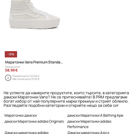
-13%
Маратонки Vans Premium Standards Sk8-Hi Reissue 38 Platform
Текуща цена:
58,99 €
Редовна цена:
122,66 €
Най-ниска цена:
67,99 €
Не успяхте да намерите продуктите, които търсите, в категорията
дамски Маратонки Vans? Не се притеснявайте! В PRM предлагаме
богат избор от най-популярните марки премиум и стрийт облекло.
Разгледайте подобни категории и открийте нещо за себе си!
Маратонки дамски
дамски Маратонки A Bathing Ape
дамски Маратонки adidas Originals
дамски Маратонки adidas
Performance
Дамски маратонки adidas
Дамски маратонки Asics