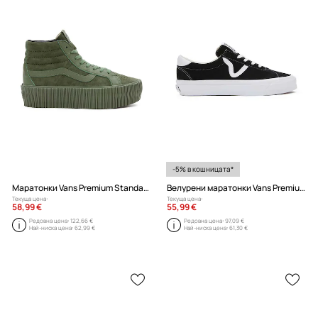
-5% в кошницата*
Маратонки Vans Premium Standards Sk8-Hi Reissue 38 Platform
Велурени маратонки Vans Premium Standards Sport 73
Текуща цена:
Текуща цена:
58,99 €
55,99 €
Редовна цена:
122,66 €
Редовна цена:
97,09 €
Най-ниска цена:
62,99 €
Най-ниска цена:
61,30 €