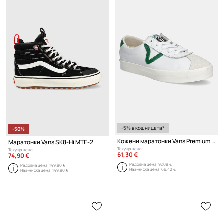
-5% в кошницата*
-50%
Кожени маратонки Vans Premium Classics LX Sport Low 73
Маратонки Vans SK8-Hi MTE-2
Текуща цена:
Текуща цена:
61,30 €
74,90 €
Редовна цена:
97,09 €
Редовна цена:
149,90 €
Най-ниска цена:
66,42 €
Най-ниска цена:
149,90 €