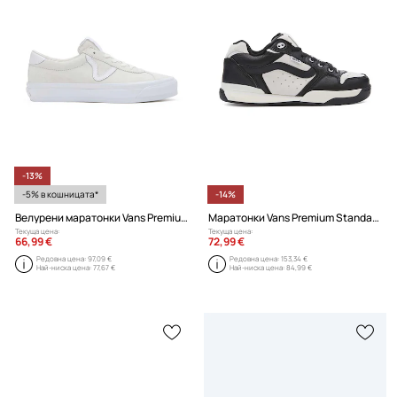
-13%
-5% в кошницата*
-14%
Велурени маратонки Vans Premium Standards Sport 73
Маратонки Vans Premium Standards Rowley XLT
Текуща цена:
Текуща цена:
66,99 €
72,99 €
Редовна цена:
97,09 €
Редовна цена:
153,34 €
Най-ниска цена:
77,67 €
Най-ниска цена:
84,99 €