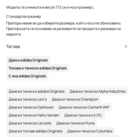
Моделът в снимката е висок 172 см и носи размер L
Стандартен размер
Препоръчваме ви да изберете размера, който носите обикновено.
Препоръката се основава на размерите на продукта и размера на
марката.
Тагове
Дрехи adidas Originals
Топове и тениски adidas Originals
С яка adidas Originals
Дамски тениски adidas Originals
Дамски тениски Alpha Industries
Дамски тениски Levi's
Дамски тениски Champion
Дамски тениски Fjallraven
Дамски тениски Carhartt WIP
Дамски тениски Helly Hansen
Дамски тениски A.P.C.
Дамски тениски Lacoste
Дамски тениски Puma
Дамски топове adidas Originals
Дамски тениски Columbia