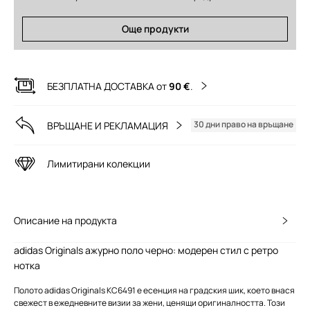
Още продукти
БЕЗПЛАТНА ДОСТАВКА от
90 €
.
30 дни право на връщане
ВРЪЩАНЕ И РЕКЛАМАЦИЯ
Лимитирани колекции
Описание на продукта
adidas Originals ажурно поло черно: модерен стил с ретро
нотка
Полото adidas Originals KC6491 е есенция на градския шик, което внася
свежест в ежедневните визии за жени, ценящи оригиналността. Този