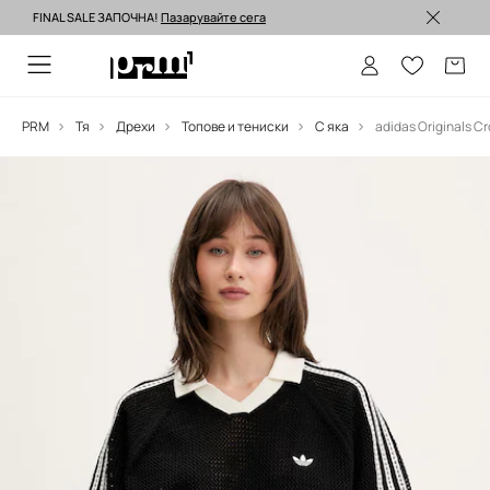
FINAL SALE ЗАПОЧНА!
Пазарувайте сега
Изпращане до 24 часа >
PRM
Тя
Дрехи
Топове и тениски
С яка