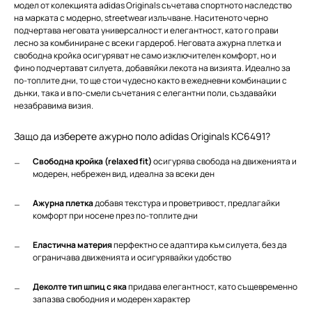
модел от колекцията adidas Originals съчетава спортното наследство
на марката с модерно, streetwear излъчване. Наситеното черно
подчертава неговата универсалност и елегантност, като го прави
лесно за комбиниране с всеки гардероб. Неговата ажурна плетка и
свободна кройка осигуряват не само изключителен комфорт, но и
фино подчертават силуета, добавяйки лекота на визията. Идеално за
по-топлите дни, то ще стои чудесно както в ежедневни комбинации с
дънки, така и в по-смели съчетания с елегантни поли, създавайки
незабравима визия.
Защо да изберете ажурно поло adidas Originals KC6491?
Свободна кройка (relaxed fit)
осигурява свобода на движенията и
модерен, небрежен вид, идеална за всеки ден
Ажурна плетка
добавя текстура и проветривост, предлагайки
комфорт при носене през по-топлите дни
Еластична материя
перфектно се адаптира към силуета, без да
ограничава движенията и осигурявайки удобство
Деколте тип шпиц с яка
придава елегантност, като същевременно
запазва свободния и модерен характер