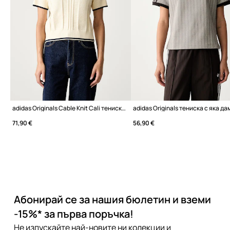
adidas Originals Cable Knit Cali тениска с яка с вискоза дамска
adidas Originals тениска с яка д
71,90 €
56,90 €
Абонирай се за нашия бюлетин и вземи
-15%* за първа поръчка!
Не изпускайте най-новите ни колекции и