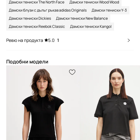
Дамски тениски The North Face
Дамски тениски Wood Wood
Дамски блузи с дълъг ръкав adidas Originals
Дамски тениски Y-3
Дамски тениски Dickies
Дамски тениски New Balance
Дамски тениски Reebok Classic
Дамски тениски Kangol
Ревю на продукта
5.0
1
Подобни модели