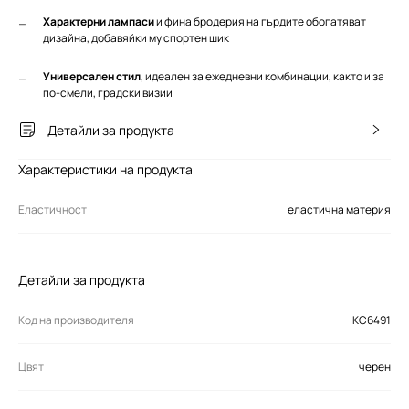
Характерни лампаси
и фина бродерия на гърдите обогатяват
дизайна, добавяйки му спортен шик
Универсален стил
, идеален за ежедневни комбинации, както и за
по-смели, градски визии
Детайли за продукта
Характеристики на продукта
Еластичност
еластична материя
Детайли за продукта
Код на производителя
KC6491
Цвят
черен