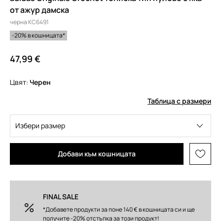
от ажур дамска
черна KC6491
-20% в кошницата*
47,99 €
Цвят:
черен
Таблица с размери
Избери размер
Добави към кошницата
FINAL SALE
*Добавете продукти за поне 140 € в кошницата си и ще
получите -20% отстъпка за този продукт!