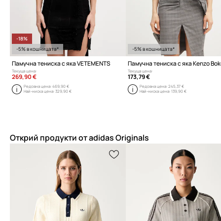
-18%
-5% в кошницата*
-5% в кошницата*
Памучна тениска с яка VETEMENTS
Текуща цена:
Текуща цена:
269,90 €
173,79 €
Редовна цена:
469,90 €
Редовна цена:
245,37 €
Най-ниска цена:
329,90 €
Най-ниска цена:
139,90 €
Открий продукти от adidas Originals