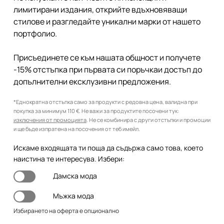
лимитирани издания, открийте вдъхновяващи
стилове и разгледайте уникални марки от нашето
портфолио.
Присъединете се към нашата общност и получете
-15% отстъпка при първата си поръчкаи достъп до
допълнителни ексклузивни предложения.
*Еднократна отстъпка само за продукти с редовна цена, валидна при
покупка за минимум 110 €. Не важи за продуктите посочени тук:
изключения от промоцията
. Не се комбинира с други отстъпки и промоции
и ще бъде изпратена на посочения от теб имейл.
Искаме входящата ти поща да съдържа само това, което
наистина те интересува. Избери:
Дамска мода
Мъжка мода
Избирането на оферта е опционално