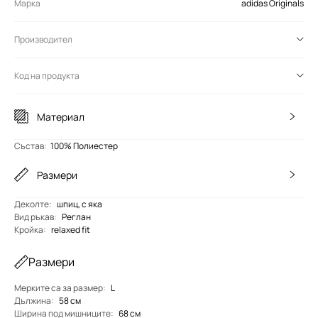
Марка
adidas Originals
Производител
Код на продукта
Материал
Състав
:
100% Полиестер
Размери
Деколте
:
шпиц, с яка
Вид ръкав
:
Реглан
Кройка
:
relaxed fit
Размери
Мерките са за размер
:
L
Дължина
:
58 см
Ширина под мишниците
:
68 см