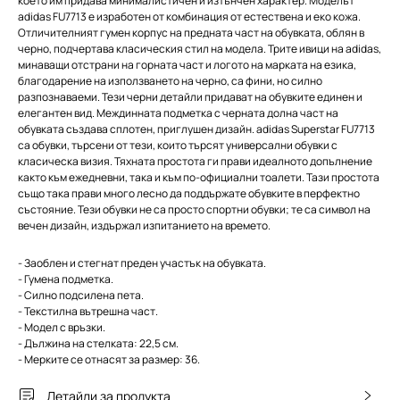
което им придава минималистичен и изтънчен характер. Моделът
adidas FU7713 е изработен от комбинация от естествена и еко кожа.
Отличителният гумен корпус на предната част на обувката, облян в
черно, подчертава класическия стил на модела. Трите ивици на adidas,
минаващи отстрани на горната част и логото на марката на езика,
благодарение на използването на черно, са фини, но силно
разпознаваеми. Тези черни детайли придават на обувките единен и
елегантен вид. Междинната подметка с черната долна част на
обувката създава сплотен, приглушен дизайн. adidas Superstar FU7713
са обувки, търсени от тези, които търсят универсални обувки с
класическа визия. Тяхната простота ги прави идеалното допълнение
както към ежедневни, така и към по-официални тоалети. Тази простота
също така прави много лесно да поддържате обувките в перфектно
състояние. Тези обувки не са просто спортни обувки; те са символ на
вечен дизайн, издържал изпитанието на времето.
- Заоблен и стегнат преден участък на обувката.
- Гумена подметка.
- Силно подсилена пета.
- Текстилна вътрешна част.
- Модел с връзки.
- Дължина на стелката: 22,5 см.
- Мерките се отнасят за размер: 36.
Детайли за продукта