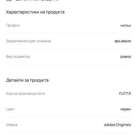
Характеристики на продукта
Профил
нисък
Закрепване и регулиране
връзване
Вид подметка
равна
Детайли за продукта
Код на производителя
FU7713
Цвят
черен
Марка
adidas Originals