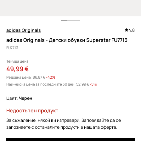
adidas Originals
4.8
adidas Originals - Детски обувки Superstar FU7713
FU7713
Текуща цена:
49,99 €
Редовна цена:
86,87 €
-42%
Най-ниска цена за последните 30 дни:
52,99 €
 -5%
Цвят:
черен
Недостъпен продукт
За съжаление, някой ви изпревари. Заповядайте да се
запознаете с останалите продукти в нашата оферта.