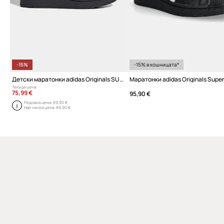
-15%
-15% в кошницата*
Детски маратонки adidas Originals SUPERSTAR II
Маратонки adidas Originals Supers
Текуща цена:
75,99 €
95,90 €
Редовна цена:
89,90 €
Най-ниска цена:
89,90 €