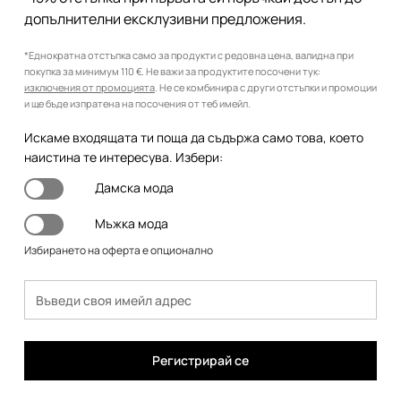
допълнителни ексклузивни предложения.
*Еднократна отстъпка само за продукти с редовна цена, валидна при
покупка за минимум 110 €. Не важи за продуктите посочени тук:
изключения от промоцията
. Не се комбинира с други отстъпки и промоции
и ще бъде изпратена на посочения от теб имейл.
Искаме входящата ти поща да съдържа само това, което
наистина те интересува. Избери:
Дамска мода
Мъжка мода
Избирането на оферта е опционално
Регистрирай се