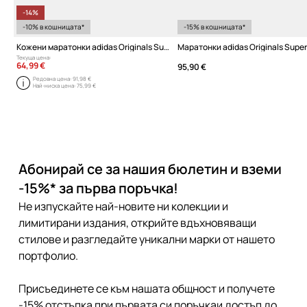
-14%
-10% в кошницата*
-15% в кошницата*
Кожени маратонки adidas Originals Superstar II
Маратонки adidas Originals Supers
Текуща цена:
64,99 €
95,90 €
Редовна цена:
91,98 €
Най-ниска цена:
75,99 €
Абонирай се за нашия бюлетин и вземи
-15%* за първа поръчка!
Не изпускайте най-новите ни колекции и
лимитирани издания, открийте вдъхновяващи
стилове и разгледайте уникални марки от нашето
портфолио.
Присъединете се към нашата общност и получете
-15% отстъпка при първата си поръчкаи достъп до