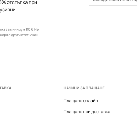
5% отстъпка при
лузивни
ка за минимум 110 €. Не
инира с други отстъпки и
ТАВКА
НАЧИНИ ЗА ПЛАЩАНЕ
Плащане онлайн
Плащане при доставка