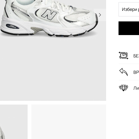
Избери 
БЕ
ВР
Ли