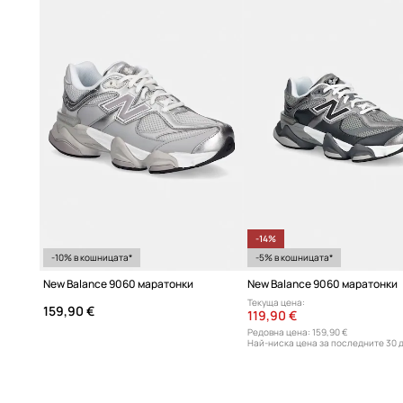
-14%
-10% в кошницата*
-5% в кошницата*
New Balance 9060 маратонки
New Balance 9060 маратонки
Текуща цена:
159,90 €
119,90 €
Редовна цена:
159,90 €
Най-ниска цена за последните 30 
139,90 €