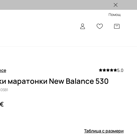
Лимитирани колекции >
Помощ
nce
5.0
и маратонки New Balance 530
30SB1
 €
Таблица с размери