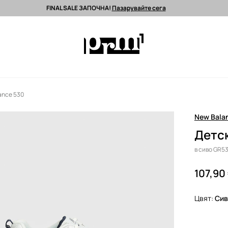
FINAL SALE ЗАПОЧНА!
Пазарувайте сега
 поръчки над 90 EUR *
Изпращане до 24 часа >
Premium марки >
ance 530
New Bala
Детск
в сиво GR5
107,90
Цвят:
сив