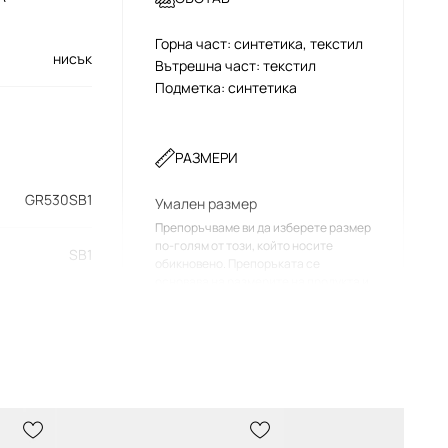
Горна част: синтетика, текстил
нисък
Вътрешна част: текстил
Подметка: синтетика
РАЗМЕРИ
GR530SB1
Умален размер
Препоръчваме ви да изберете размер
по-голям от този, който носите
SB1
обикновено. Препоръката се
основава на размерите на продукта и
размера на марката.
сив
Таблица с размери
New Balance