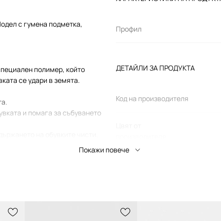
Модел с гумена подметка,
Профил
ДЕТАЙЛИ ЗА ПРОДУКТА
специален полимер, който
ката се удари в земята.
Код на производителя
та.
бувката и помага за събуването
Цвят от
ддържането на обувките чисти.
производителя
Покажи повече
Цвят
Марка
Производител