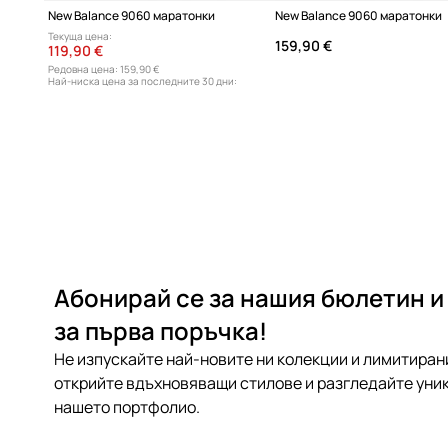
New Balance 9060 маратонки
New Balance 9060 маратонки
Текуща цена:
159,90 €
119,90 €
Редовна цена:
159,90 €
Най-ниска цена за последните 30 дни:
139,90 €
Абонирай се за нашия бюлетин и
за първа поръчка!
Не изпускайте най-новите ни колекции и лимитиран
открийте вдъхновяващи стилове и разгледайте уник
нашето портфолио.