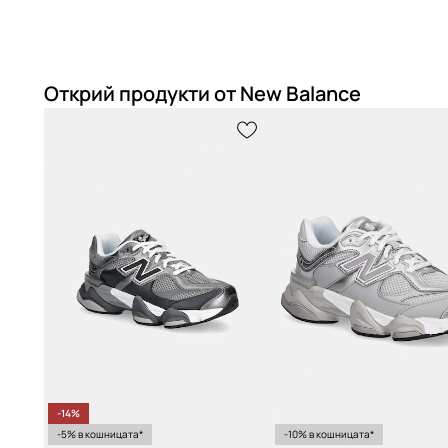
Открий продукти от New Balance
-14%
-5% в кошницата*
-10% в кошницата*