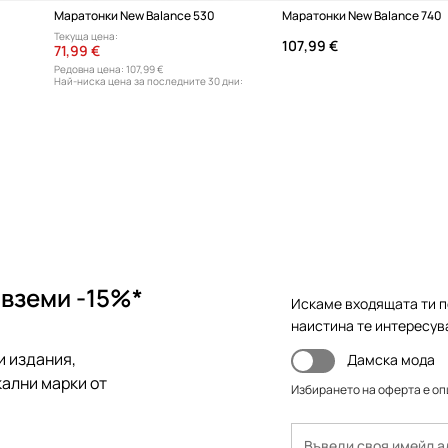
Маратонки New Balance 530
Маратонки New Balance 740
Текуща цена:
107,99 €
71,99 €
Редовна цена:
107,99 €
Най-ниска цена за последните 30 дни:
84,99 €
 вземи -15%*
Искаме входящата ти п
наистина те интересув
и издания,
Дамска мода
ални марки от
Избирането на оферта е о