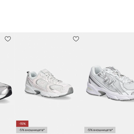
-15%
-5% в кошницата*
-5% в кошницата*