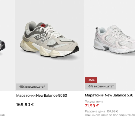
Код на продукта
-15%
-5% в кошницата*
-5% в кошницата*
Маратонки New Balance 530
Маратонки New Balance 9060
Текуща цена:
169,90 €
71,99 €
Редовна цена:
107,99 €
дни:
Най-ниска цена за последните 30
84,99 €