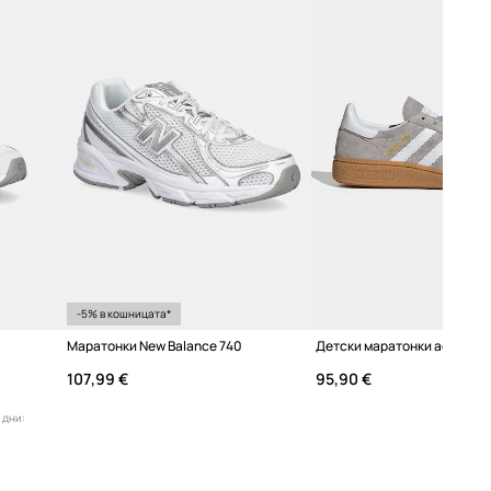
-5% в кошницата*
Маратонки New Balance 740
107,99 €
95,90 €
 дни: