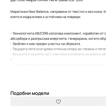
Маратонки New Balance, направени от текстил и еко кожа. 
която е издръжлива и устойчива на повреди.
- Технологията ABZORB използва компонент, изработен от 
абсорбира и разпръсква енергията, генерирана, когато обув
- Заоблен и мек преден участък на обувката.
- Твърдата пета осигурява отлична опора за глезена и пета
- Връзката в задната част улеснява влизането на крака в о
й.
- Текстилната вътрешност е удобна за крака и улеснява по
- Гумената подметка е издръжлива и устойчива на повреди.
- Дължина на стелката: 23,5 cm.
- Мерките се отнасят за размер: 38.
Подобни модели