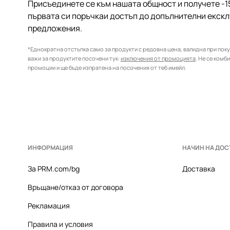
Присъединете се към нашата общност и получете -1
първата си поръчкаи достъп до допълнителни екск
предложения.
*Еднократна отстъпка само за продукти с редовна цена, валидна при покуп
важи за продуктите посочени тук:
изключения от промоцията
. Не се комб
промоции и ще бъде изпратена на посочения от теб имейл.
ИНФОРМАЦИЯ
НАЧИН НА ДОС
За PRM.com/bg
Доставка
Връщане/отказ от договора
Рекламация
Правила и условия