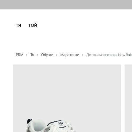
Безплатни доставка и връщане за
ТЯ
ТОЙ
PRM
Тя
Обувки
Маратонки
Детски маратонки New Bal