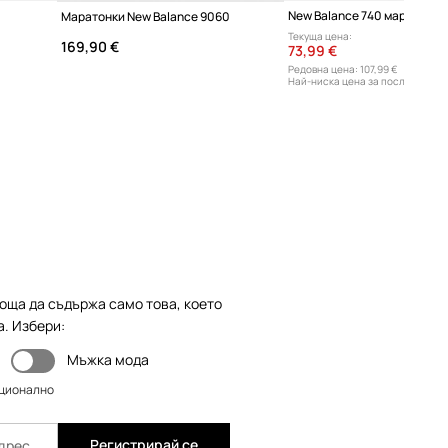
New Balance 740 маратонки
Маратонки New Balance 9060
Текуща цена:
169,90 €
73,99 €
Редовна цена:
107,99 €
Най-ниска цена за последните 3
107,99 €
оща да съдържа само това, което
а. Избери:
Мъжка мода
пционално
Регистрирай се