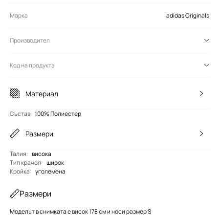
Марка
adidas Originals
Производител
Код на продукта
Материал
Състав
:
100% Полиестер
Размери
Талия
:
висока
Тип крачол
:
широк
Кройка
:
уголемена
Размери
Моделът в снимката е висок 178 см и носи размер S