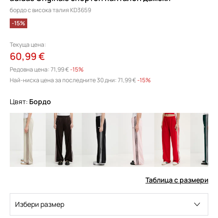
бордо с висока талия KD3659
-15%
Текуща цена:
60,99 €
Редовна цена:
71,99 €
-15%
Най-ниска цена за последните 30 дни:
71,99 €
 -15%
Цвят:
бордо
Таблица с размери
Избери размер