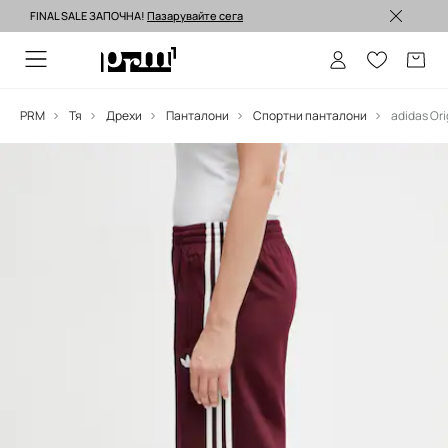
FINAL SALE ЗАПОЧНА!
Пазарувайте сега
Изпращане до 24 часа >
PRM
Тя
Дрехи
Панталони
Спортни панталони