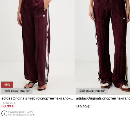
-15%
-10% в кошницата*
-20% в кошницата*
adidas Originals Firebird спортен панталон дамски
adidas Originals спортен пантал
Текуща цена:
60,99 €
139,90 €
Редовна цена:
71,99 €
Най-ниска цена:
71,99 €