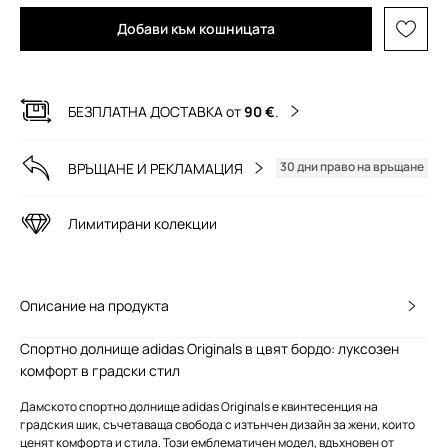
Добави към кошницата
БЕЗПЛАТНА ДОСТАВКА от
90 €
.
30 дни право на връщане
ВРЪЩАНЕ И РЕКЛАМАЦИЯ
Лимитирани колекции
Описание на продукта
Спортно долнище adidas Originals в цвят бордо: луксозен
комфорт в градски стил
Дамското спортно долнище adidas Originals е квинтесенция на
градския шик, съчетаваща свобода с изтънчен дизайн за жени, които
ценят комфорта и стила. Този емблематичен модел, вдъхновен от