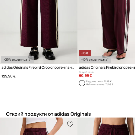
-15%
-20% в кошницата*
-10% в кошницата*
adidas Originals Firebird Crop спортен панталон дамски
Текуща цена:
60,99 €
129,90 €
Редовна цена:
71,99 €
Най-ниска цена:
71,99 €
Открий продукти от adidas Originals