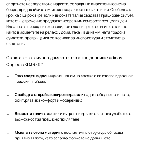
спортното наследство на марката, се завръща в наситен нюанс на
бордо, придавайки отличителен характер на всяка визия. Свободната
кройка с широки крачоли и високата талия създават грациозен силует,
като същевременно предлагат несравним комфорт през целия ден.
Идеално за преходните сезони, това долнище ще се впише отлично
както в моментите на релакс у дома, така и в динамичната градска
суматоха, превръщайки се в основа за много кежуал и стрийтуеър
съчетания.
С какво се отличава дамското спортно долнище adidas
Originals KD3659?
Това
спортно долнище
е синоним на релакс и се вписва идеално в
градския пейзаж
Свободната кройка с широки крачоли
пада свободно по тялото,
осигурявайки комфорт и модерен вид
Високата талия
с ластик и вътрешни връзки съчетава удобство с
възможност за прецизно прилягане
Меката плетена материя
с нееластична структура обгръща
приятно тялото, като запазва формата на долнището