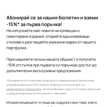
Абонирай се за нашия бюлетин и вземи
-15%* за първа поръчка!
Не изпускайте най-новите ни колекции и
лимитирани издания, открийте вдъхновяващи
стилове и разгледайте уникални марки от нашето
портфолио.
Присъединете се към нашата общност и получете
-15% отстъпка при първата си поръчкаи достъп до
допълнителни ексклузивни предложения.
*Еднократна отстъпка само за продукти с редовна цена, валидна при
покупка за минимум 110 €. Не важи за продуктите посочени тук:
изключения от промоцията
. Не се комбинира с други отстъпки и промоции
и ще бъде изпратена на посочения от теб имейл.
Искаме входящата ти поща да съдържа само това, което