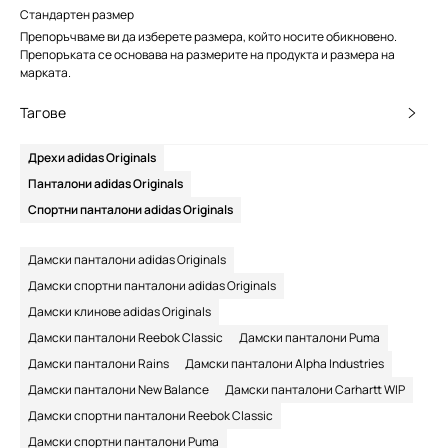
Стандартен размер
Препоръчваме ви да изберете размера, който носите обикновено.
Препоръката се основава на размерите на продукта и размера на
марката.
Тагове
Дрехи adidas Originals
Панталони adidas Originals
Спортни панталони adidas Originals
Дамски панталони adidas Originals
Дамски спортни панталони adidas Originals
Дамски клинове adidas Originals
Дамски панталони Reebok Classic
Дамски панталони Puma
Дамски панталони Rains
Дамски панталони Alpha Industries
Дамски панталони New Balance
Дамски панталони Carhartt WIP
Дамски спортни панталони Reebok Classic
Дамски спортни панталони Puma