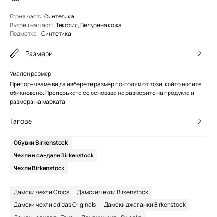
Горна част
:
Синтетика
Вътрешна част
:
Текстил, Велурена кожа
Подметка
:
Синтетика
Размери
Умален размер
Препоръчваме ви да изберете размер по-голям от този, който носите
обикновено. Препоръката се основава на размерите на продукта и
размера на марката.
Тагове
Обувки Birkenstock
Чехли и сандали Birkenstock
Чехли Birkenstock
Дамски чехли Crocs
Дамски чехли Birkenstock
Дамски чехли adidas Originals
Дамски джапанки Birkenstock