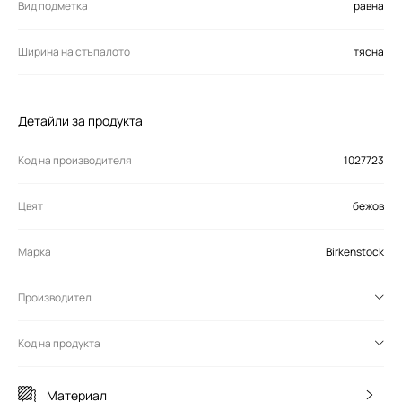
Вид подметка
равна
Ширина на стъпалото
тясна
Детайли за продукта
Код на производителя
1027723
Цвят
бежов
Марка
Birkenstock
Производител
Код на продукта
Материал