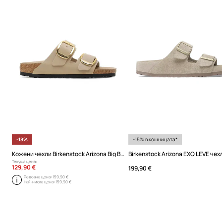
-18%
-15% в кошницата*
Кожени чехли Birkenstock Arizona Big Buckle
Текуща цена:
129,90 €
199,90 €
Редовна цена:
159,90 €
Най-ниска цена:
159,90 €