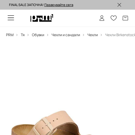
FINAL SALE ЗАПОЧНА!
Пазарувайте сега
Изпращане до 24 часа >
PRM
Тя
Обувки
Чехли и сандали
Чехли
Чехли Birkenstoc