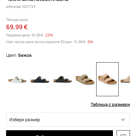
в бежово 1027723
Текуща цена:
69,99 €
Редовна цена:
91,99 €
-23%
Най-ниска цена за последните 30 дни:
74,99 €
 -6%
Цвят:
бежов
Таблица с размери
Избери размер