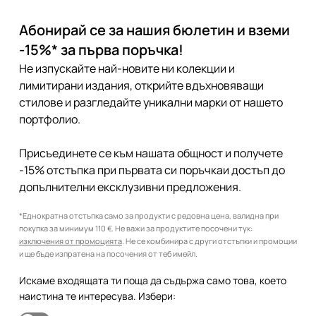
Абонирай се за нашия бюлетин и вземи
-15%* за първа поръчка!
Не изпускайте най-новите ни колекции и
лимитирани издания, открийте вдъхновяващи
стилове и разгледайте уникални марки от нашето
портфолио.
Присъединете се към нашата общност и получете
-15% отстъпка при първата си поръчкаи достъп до
допълнителни ексклузивни предложения.
*Еднократна отстъпка само за продукти с редовна цена, валидна при
покупка за минимум 110 €. Не важи за продуктите посочени тук:
изключения от промоцията
. Не се комбинира с други отстъпки и промоции
и ще бъде изпратена на посочения от теб имейл.
Искаме входящата ти поща да съдържа само това, което
наистина те интересува. Избери: