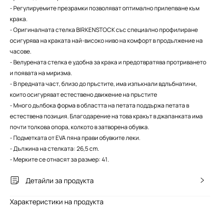
- Регулируемите презрамки позволяват оптимално прилепване към
крака.
- Оригиналната стелка BIRKENSTOCK със специално профилиране
осигурява на краката най-високо ниво на комфорт в продължение на
часове.
- Велурената стелка е удобна за крака и предотвратява протриването
и появата на миризма.
- В предната част, близо до пръстите, има изпъкнали вдлъбнатини,
които осигуряват естествено движение на пръстите
- Много дълбока форма в областта на петата поддържа петата в
естествена позиция. Благодарение на това кракът в джапанката има
почти толкова опора, колкото в затворена обувка.
- Подметката от EVA пяна прави обувките леки.
- Дължина на стелката: 26,5 cm.
- Мерките се отнасят за размер: 41.
Детайли за продукта
Характеристики на продукта