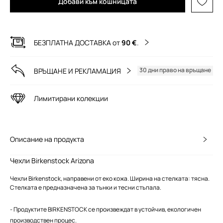
Добави към кошницата
БЕЗПЛАТНА ДОСТАВКА от
90 €
.
30 дни право на връщане
ВРЪЩАНЕ И РЕКЛАМАЦИЯ
Лимитирани колекции
Описание на продукта
Чехли Birkenstock Arizona
Чехли Birkenstock, направени от еко кожа. Ширина на стелката: тясна.
Стелката е предназначена за тънки и тесни стъпала.
- Продуктите BIRKENSTOCK се произвеждат в устойчив, екологичен
производствен процес.