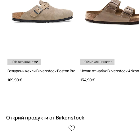
-10% в кошницата*
-20% в кошницата*
Велурени чехли Birkenstock Boston Braided
Чехли от набук Birkenstock Arizo
169,90 €
134,90 €
Открий продукти от Birkenstock