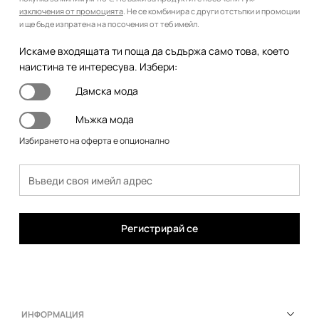
изключения от промоцията
. Не се комбинира с други отстъпки и промоции
и ще бъде изпратена на посочения от теб имейл.
Искаме входящата ти поща да съдържа само това, което
наистина те интересува. Избери:
Дамска мода
Мъжка мода
Избирането на оферта е опционално
Регистрирай се
ИНФОРМАЦИЯ