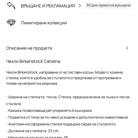
30 дни право на връщане
ВРЪЩАНЕ И РЕКЛАМАЦИЯ
Лимитирани колекции
Описание на продукта
Чехли Birkenstock Catalina
Чехли Birkenstock, направени от естествен косъм. Модел с кожена
стелка, която е удобна за стъпалото и предпазва от протриване и
поява на неприятна миризма.
- Ширина на стелката: тясна. Стелка, предназначена за тънки и тесни
стъпала.
- Каишка позволяваща регулирането й към крака.
- Подметка от пяна за по-меко усещане и допълнително омекотяване.
- Анатомично оформена стелка поддържа свода на стъпалото.
- Дължина на стелката: 23 cm.
- Мерките се отнасят за размер: 36.