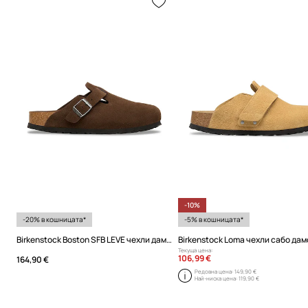
-10%
-20% в кошницата*
-5% в кошницата*
Birkenstock Boston SFB LEVE чехли дамски от велур
Текуща цена:
106,99 €
164,90 €
Редовна цена:
149,90 €
Най-ниска цена:
119,90 €