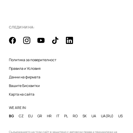
СЛЕДИ НИ НА:
Политика за поверителност
Правила и Условия
Данни на фирмата
Вашите Бисквитки
Карта на сайта
WE ARE IN:
BG
CZ
EU
GR
HR
IT
PL
RO
SK
UA
UA(RU)
US
Съдържанието на този сайт е защитено с авторски права и принадлежи на