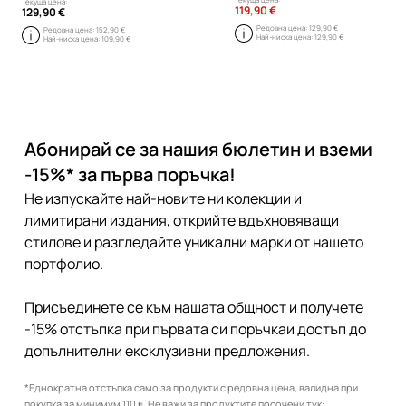
Текуща цена:
119,90 €
129,90 €
Редовна цена:
129,90 €
Редовна цена:
152,90 €
Най-ниска цена:
129,90 €
Най-ниска цена:
109,90 €
Абонирай се за нашия бюлетин и вземи
-15%* за първа поръчка!
Не изпускайте най-новите ни колекции и
лимитирани издания, открийте вдъхновяващи
стилове и разгледайте уникални марки от нашето
портфолио.
Присъединете се към нашата общност и получете
-15% отстъпка при първата си поръчкаи достъп до
допълнителни ексклузивни предложения.
*Еднократна отстъпка само за продукти с редовна цена, валидна при
покупка за минимум 110 €. Не важи за продуктите посочени тук: