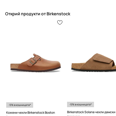
Открий продукти от Birkenstock
-5% в кошницата*
-5% в кошницата*
Кожени чехли Birkenstock Boston
Текуща цена: