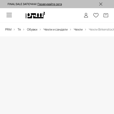
FINAL SALE ЗАПОЧНА!
Пазарувайте сега
Изпращане до 24 часа >
PRM
Тя
Обувки
Чехли и сандали
Чехли
Чехли Birkenstoc