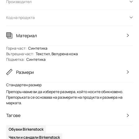
Производител
Код на продукта
Материал
Горна част
:
Синтетика
Вътрешна част
:
Текстил, Велурена кожа
Подметка
:
Синтетика
Размери
Стандартен размер
Препоръчваме ви да изберете размера, който носите обикновено.
Препоръката се основава на размерите на продукта и размера на
марката.
Тагове
Обувки Birkenstock
Чехли и сандали Birkenstock