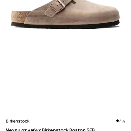
Birkenstock
4.4
Чехли от набук Birkenstock Boston SFB