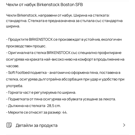
Чехли от набук Birkenstock Boston SFB
Чехли Birkenstock, направени от набук. Ширина на стелката:
стандартна. Стелката е предназначена за стъпала със стандартна
ширина.
- Продуктите BIRKENSTOCK се произвеждат в устойчив, екологичен
производствен процес.
- Оригиналната стелка BIRKENSTOCK със специално профилиране
осигурява на краката най-високо ниво на комфорт в продължение на
часове.
- Soft Footbed подметка - анатомично оформена пяна, поставена в
стелка, осигурява дълготрайнa абсорбация при удар и удобство при
употреба.
- Горната част е регулируема по ширина.
- Подметката от пяна осигурява на обувката усещане за лекота.
- Дължина на стелката: 28,5 cm.
- Мерките се отнасят за размер: 44.
Детайли за продукта