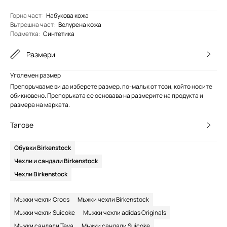
Горна част
:
Набукова кожа
Вътрешна част
:
Велурена кожа
Подметка
:
Синтетика
Размери
Уголемен размер
Препоръчваме ви да изберете размер, по-малък от този, който носите
обикновено. Препоръката се основава на размерите на продукта и
размера на марката.
Тагове
Обувки Birkenstock
Чехли и сандали Birkenstock
Чехли Birkenstock
Мъжки чехли Crocs
Мъжки чехли Birkenstock
Мъжки чехли Suicoke
Мъжки чехли adidas Originals
Мъжки сандали Teva
Мъжки сандали Suicoke