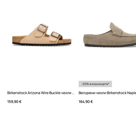
-20% в кошницата*
Birkenstock Arizona Wire Buckle чехли от набук
159,90 €
164,90 €