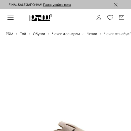
FINAL SALE ЗАПОЧНА!
Пазарувайте сега
Изпращане до 24 часа >
PRM
Той
Обувки
Чехли и сандали
Чехли