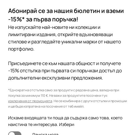
Абонирай се за нашия бюлетин и вземи
-15%* за първа поръчка!
Не изпускайте най-новите ни колекции и
лимитирани издания, открийте вдъхновяващи
стилове и разгледайте уникални марки от нашето
портфолио.
Присъединете се към нашата общност и получете
-15% отстъпка при първата си поръчкаи достъп до
допълнителни ексклузивни предложения.
*Еднократна отстъпка само за продукти с редовна цена, валидна при
покупка за минимум 110 €. Не важи за продуктите посочени тук:
изключения от промоцията
. Не се комбинира с други отстъпки и промоции
и ще бъде изпратена на посочения от теб имейл.
Искаме входящата ти поща да съдържа само това, което
наистина те интересува. Избери:
Дамска мода