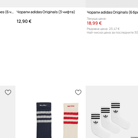
Чорапи adidas Originals 3-Stripes (6 чифта)
Чорапи adidas Originals (3 чифта)
Текуща цена:
12,90 €
18,99 €
Редовна цена:
23,47 €
Най-ниска цена за последните 30
19,99 €