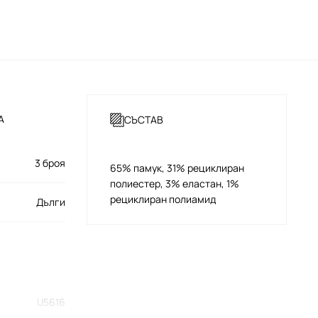
А
СЪСТАВ
3 броя
65% памук, 31% рециклиран
полиестер, 3% еластан, 1%
рециклиран полиамид
Дълги
IJ5616