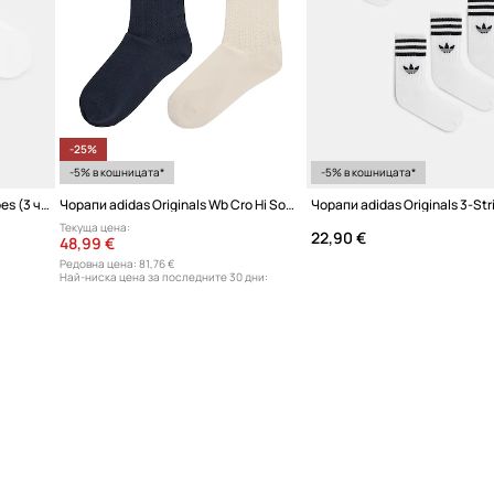
-25%
-5% в кошницата*
-5% в кошницата*
Чорапи adidas Originals 3-Stripes (3 чифта)
Чорапи adidas Originals Wb Cro Hi Sock
Текуща цена:
22,90 €
48,99 €
Редовна цена:
81,76 €
Най-ниска цена за последните 30 дни:
65,99 €