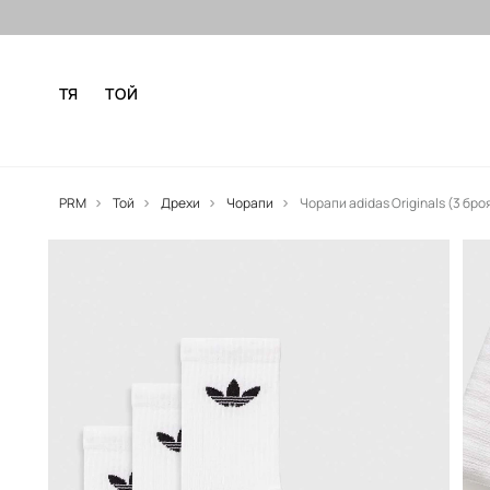
Безплатни доставка и връщане за
ТЯ
ТОЙ
PRM
Той
Дрехи
Чорапи
Чорапи adidas Originals (3 бро