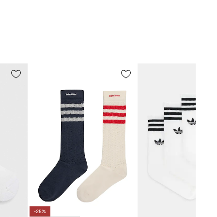
WHITE
бял
didas Originals
-25%