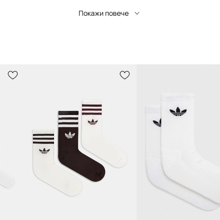
Покажи повече
Цвят от
производителя
Цвят
Марка
a
Производител
Код на продукта