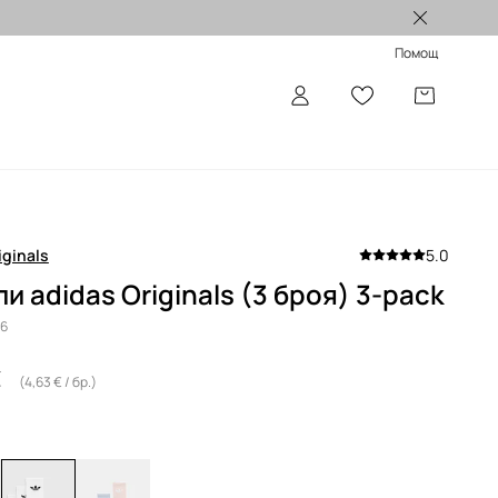
Лимитирани колекции >
Помощ
iginals
5.0
и adidas Originals (3 броя) 3-pack
16
€
(4,63 € / бр.)