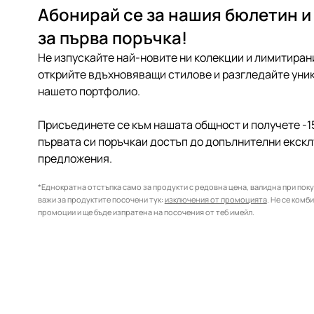
Абонирай се за нашия бюлетин и
за първа поръчка!
Не изпускайте най-новите ни колекции и лимитиран
открийте вдъхновяващи стилове и разгледайте уник
нашето портфолио.
Присъединете се към нашата общност и получете -1
първата си поръчкаи достъп до допълнителни екск
предложения.
*Еднократна отстъпка само за продукти с редовна цена, валидна при покуп
важи за продуктите посочени тук:
изключения от промоцията
. Не се комб
промоции и ще бъде изпратена на посочения от теб имейл.