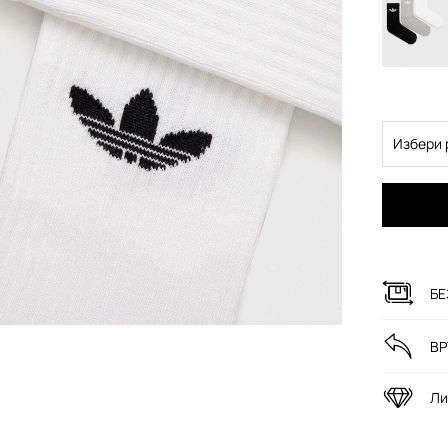
Избери 
БЕ
ВР
Ли