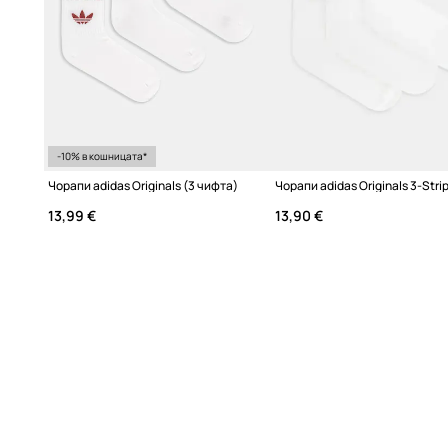
-10% в кошницата*
Чорапи adidas Originals (3 чифта)
13,99 €
13,90 €