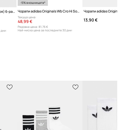
-5% в кошницата*
Чорапи adidas Originals Wb Cro Hi Sock
Чорапи adidas Originals (6 броя) 6-pack
Текуща цена:
13,90 €
48,99 €
Редовна цена:
81,76 €
Най-ниска цена за последните 30 дни:
 дни:
65,99 €