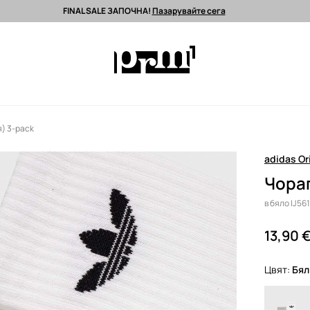
FINAL SALE ЗАПОЧНА!
Пазарувайте сега
 поръчки над 90 EUR *
Изпращане до 24 часа >
Premium марки >
я) 3-pack
adidas Or
Чорап
в бяло IJ56
13,90 
Цвят:
бял