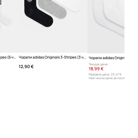
Чорапи adidas Originals 3-Stripes (6 чифта)
Чорапи adidas Originals 3-Stripes (3 чифта)
Текуща цена:
12,90 €
18,99 €
Редовна цена:
23,47 €
Най-ниска цена за последните 3
19,99 €