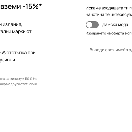
 вземи -15%*
Искаме входящата ти п
наистина те интересув
и издания,
Дамска мода
ални марки от
Избирането на оферта е о
5% отстъпка при
лузивни
ка за минимум 110 €. Не
инира с други отстъпки и