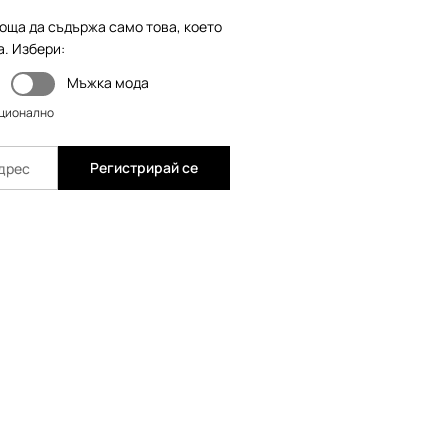
оща да съдържа само това, което
а. Избери:
Мъжка мода
пционално
Регистрирай се